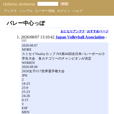
アンテナ
シンプル
ユーザー登録
ログイン
ヘルプ
バレー中心っぽ
おとなりアンテナ
|
おすすめページ
2026/08/07 13:10:42
Japan Volleyball Association
2026.08.07
MORE
スミセイVitalityカップ JVA第46回全日本バレーボール小
学生大会 各カテゴリーのチャンピオンが決定
WOMEN
2026.08.06
2026女子U17世界選手権大会
JPN
2
18-25
25-9
25-23
24-26
6-15
3
ESP
MEN