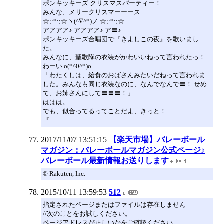
ポンキッキーズ クリスマスパーティー！
みんな、メリークリスマーーース
☆;:*:;☆ヽ(^∇^*)ノ ☆;:*:;☆
アアアア♪ アアアア♪ ア〓♪
ポンキッキーズ合唱団で『きよしこの夜』を歌いまし
た。
みんなに、聖歌隊の衣装がかわいいねって言われたっ！
わーい o(*^0^*)o
「わたくしは、給食のおばさんみたいだねって言われま
した。みんなも同じ衣装なのに、なんでなんで〓！ せめ
て、お姉さんにして〓〓〓！」
ははは。
でも、似合ってるってことだよ、きっと！
『
2017/11/07 13:51:15
【楽天市場】バレーボール
マガジン：バレーボールマガジン公式ページ♪
バレーボール最新情報お送りします
© Rakuten, Inc.
2015/10/11 13:59:53
512
指定されたページまたはファイルは存在しません
//次のことをお試しください。
ページアドレスが正しいかをご確認ください