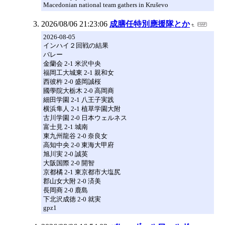
Macedonian national team gathers in Kruševo
2026/08/06 21:23:06
成膳任特別應援隊とか
2026-08-05
インハイ２回戦の結果
バレー
金蘭会 2-1 米沢中央
福岡工大城東 2-1 親和女
西彼杵 2-0 盛岡誠桜
國學院大栃木 2-0 高岡商
細田学園 2-1 八王子実践
横浜隼人 2-1 植草学園大附
古川学園 2-0 日本ウェルネス
富士見 2-1 城南
東九州龍谷 2-0 奈良女
高知中央 2-0 東海大甲府
旭川実 2-0 誠英
大阪国際 2-0 開智
京都橘 2-1 東京都市大塩尻
郡山女大附 2-0 済美
長岡商 2-0 鹿島
下北沢成徳 2-0 就実
gpz1