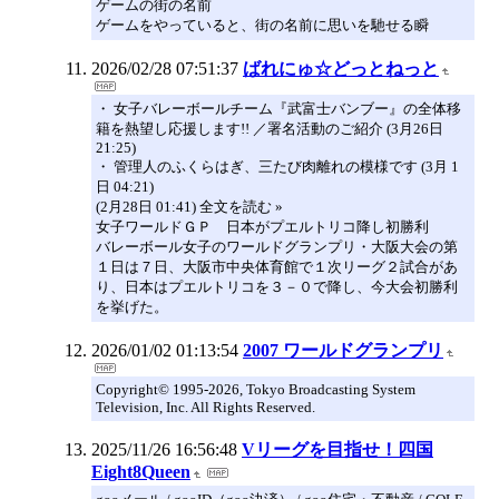
ゲームの街の名前
ゲームをやっていると、街の名前に思いを馳せる瞬
2026/02/28 07:51:37
ばれにゅ☆どっとねっと
・ 女子バレーボールチーム『武富士バンブー』の全体移
籍を熱望し応援します!! ／署名活動のご紹介 (3月26日
21:25)
・ 管理人のふくらはぎ、三たび肉離れの模様です (3月 1
日 04:21)
(2月28日 01:41) 全文を読む »
女子ワールドＧＰ 日本がプエルトリコ降し初勝利
バレーボール女子のワールドグランプリ・大阪大会の第
１日は７日、大阪市中央体育館で１次リーグ２試合があ
り、日本はプエルトリコを３－０で降し、今大会初勝利
を挙げた。
2026/01/02 01:13:54
2007 ワールドグランプリ
Copyright© 1995-2026, Tokyo Broadcasting System
Television, Inc. All Rights Reserved.
2025/11/26 16:56:48
Vリーグを目指せ！四国
Eight8Queen