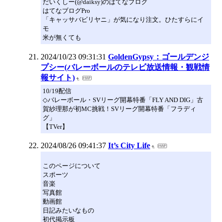
だいくしー(@daiksy)のはてなブログ
はてなブログPro
「キャッサバビリヤニ」が気になり注文。ひたすらにイ
モ
米が無くても
2024/10/23 09:31:31
GoldenGypsy：ゴールデンジ
プシー(バレーボールのテレビ放送情報・観戦情
報サイト)
10/19配信
◇バレーボール・SVリーグ開幕特番「FLY AND DIG」古
賀紗理那が初MC挑戦！SVリーグ開幕特番「フラディ
グ」
【TVer】
2024/08/26 09:41:37
It’s City Life
このページについて
スポーツ
音楽
写真館
動画館
日記みたいなもの
初代掲示板