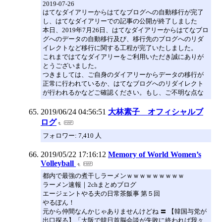
2019-07-26
はてなダイアリーからはてなブログへの自動移行が完了
し、はてなダイアリーでの記事の公開が終了しました
本日、2019年7月26日、はてなダイアリーからはてなブロ
グへのデータの自動移行及び、移行先のブログへのリダ
イレクトなど移行に関する工程が完了いたしました。
これまではてなダイアリーをご利用いただき誠にありが
とうございました。
つきましては、ご自身のダイアリーからデータの移行が
正常に行われているか、はてなブログへのリダイレクト
が行われるかなどご確認ください。もし、ご不明な点な
2019/06/24 04:56:51
大林素子 オフィシャルブ
ログ
フォロワー: 7,410 人
2019/05/22 17:16:12
Memory of World Women’s
Volleyball
都内で最強の煮干しラーメンｗｗｗｗｗｗｗｗｗ
ラーメン速報｜2chまとめブログ
エージェントやる夫の日常茶飯事 第５回
やるぽん！
元から仲間なんかじゃありませんけどね 〓 【韓国与党が
出口探る】「大阪で韓日首脳会談が失敗に終われば我々