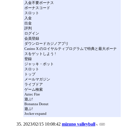
入金不要ボーナス
ボーナスコード
スロット
入金
出金
評判
ログイン
会員登録
ダウンロードカジノアプリ
Casino X のロイヤルティプログラムで特典と最大ボーナ
スをゲットしよう !
登録
ジャッキ・ポット
スロット
トップ
メールマガジン
ライブドア
ゲーム検索
Aztec Fire
遊ぶ!
Bonanza Donut
遊ぶ!
Jocker expand
2023/02/15 10:08:42
mizuno valleyball