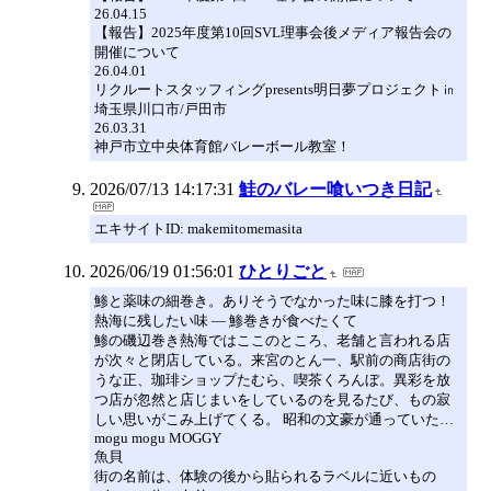
26.04.15
【報告】2025年度第10回SVL理事会後メディア報告会の
開催について
26.04.01
リクルートスタッフィングpresents明日夢プロジェクト㏌
埼玉県川口市/戸田市
26.03.31
神戸市立中央体育館バレーボール教室！
2026/07/13 14:17:31
鮭のバレー喰いつき日記
エキサイトID: makemitomemasita
2026/06/19 01:56:01
ひとりごと
鯵と薬味の細巻き。ありそうでなかった味に膝を打つ！
熱海に残したい味 ― 鯵巻きが食べたくて
鯵の磯辺巻き熱海ではここのところ、老舗と言われる店
が次々と閉店している。来宮のとん一、駅前の商店街の
うな正、珈琲ショップたむら、喫茶くろんぼ。異彩を放
つ店が忽然と店じまいをしているのを見るたび、もの寂
しい思いがこみ上げてくる。 昭和の文豪が通っていた…
mogu mogu MOGGY
魚貝
街の名前は、体験の後から貼られるラベルに近いもの