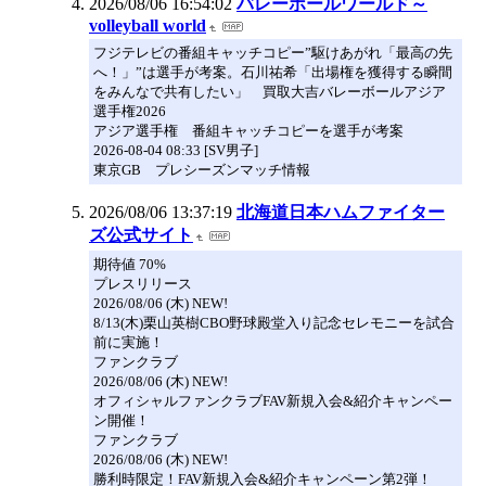
2026/08/06 16:54:02
バレーボールワールド～
volleyball world
フジテレビの番組キャッチコピー”駆けあがれ「最高の先
へ！」”は選手が考案。石川祐希「出場権を獲得する瞬間
をみんなで共有したい」 買取大吉バレーボールアジア
選手権2026
アジア選手権 番組キャッチコピーを選手が考案
2026-08-04 08:33 [SV男子]
東京GB プレシーズンマッチ情報
2026/08/06 13:37:19
北海道日本ハムファイター
ズ公式サイト
期待値 70%
プレスリリース
2026/08/06 (木) NEW!
8/13(木)栗山英樹CBO野球殿堂入り記念セレモニーを試合
前に実施！
ファンクラブ
2026/08/06 (木) NEW!
オフィシャルファンクラブFAV新規入会&紹介キャンペー
ン開催！
ファンクラブ
2026/08/06 (木) NEW!
勝利時限定！FAV新規入会&紹介キャンペーン第2弾！