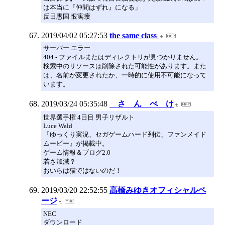
は本当に『仲間はずれ』になる」
反日愚国 恨寓瘻
2019/04/02 05:27:53
the same class
サーバー エラー
404 - ファイルまたはディレクトリが見つかりません。
検索中のリソースは削除された可能性があります。また
は、名前が変更されたか、一時的に使用不可能になって
います。
2019/03/24 05:35:48
さ ん ぺ け
世界選手権 4日目 男子リザルト
Luce Wald
『ゆっくり実況、セガゲームハード列伝、ファンメイド
ムービー』が掲載中。
ゲーム情報＆ブログ2.0
若さ加減？
おいらは猫ではないのだ！
2019/03/20 22:52:55
高橋みゆきオフィシャルペ
ージ
NEC
ダウンロード