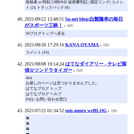
投稿者 nt 時刻 23時09分 徒然審判記 | 固定リンク| コメン
ト (2)| トラックバック (0)
2021/09/22 12:48:51
So-net blog:白髭隆幸の毎日
がスポーツ三昧！
SSブログトップへ戻る
2021/08/26 17:29:16
KANA OYAMA
コメント (34)
2021/08/08 19:14:24
はてなダイアリー - テレビ探
偵☆ツンドラタイガー
404
お探しのページは見つかりませんでした。
はてなブログ トップ
はてなブログ ヘルプ
FAQ / お問い合わせ窓口
2021/07/21 01:34:52
suis annex weBLOG
〓
〓
〓