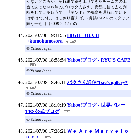
がないどころか、それまで築き上げてきたチーム力の土
台であったＭＢ陣のブロック力さえ、安易に捨て去る判
断をしている時点で、『テンポ』の概念を理解している
はずはないし、はっきり言えば、#眞鍋JAPAN のスタッフ
陣が一期目（2009-2012）の
2021/07/08 19:31:35
HIGH TOUCH
!+kumokumosora+
© Yahoo Japan
2021/07/08 18:58:54
Yahoo!ブログ - RYU'S CAFE
© Yahoo Japan
2021/07/08 18:46:11
バクさん通信*bac’s gallery*
© Yahoo Japan
2021/07/08 18:10:19
Yahoo!ブログ - 世界バレー
TBS公式ブログ
© Yahoo Japan
2021/07/08 17:26:21
Ｗｅ Ａｒｅ Ｍａｒｖｅｌｏ
ｕｓ！