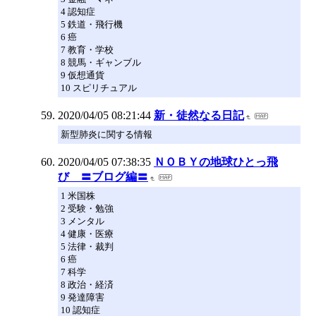
4 認知症
5 鉄道・飛行機
6 癌
7 教育・学校
8 競馬・ギャンブル
9 仮想通貨
10 スピリチュアル
2020/04/05 08:21:44
新・徒然なる日記
新型肺炎に関する情報
2020/04/05 07:38:35
ＮＯＢＹの地球ひとっ飛
び 〓ブログ編〓
1 米国株
2 受験・勉強
3 メンタル
4 健康・医療
5 法律・裁判
6 癌
7 科学
8 政治・経済
9 発達障害
10 認知症