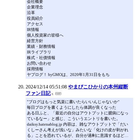
会社概要
企業理念
沿革
役員紹介
アクセス
IR情報
個人投資家の皆様へ
経営方針
業績・財務情報
IRライブラリ
株式・社債情報
お問い合わせ
採用情報
ヤプログ！ byGMOは、2020年1月31日をもち
2024/12/14 05:51:08
やまびこひかりの本州縦断
ファン日記
"ブログはもっと気楽に書いたらいいんじゃないか"
毎日ブログを書くようにしたら体調が良くなった
ある日ふと、「最近の自分はアウトプットに臆病になっ
ているなー」と感じ、こういうエントリを書いた。
daiksy.hatenablog.jp 内容は、雑なアウトプットで「だい
くしーさん考えが浅いな」みたいな「化けの皮が剥がれ
る」ことを恐れているが、自分が過剰に意識するほど…