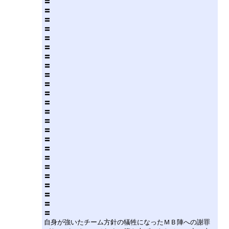
〓
〓
〓
〓
〓
〓
〓
〓
〓
〓
〓
〓
〓
〓
〓
〓
〓
〓
〓
〓
〓
〓
〓
〓
自身が強いたチーム方針の犠牲になったＭＢ陣への謝罪