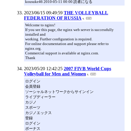
kousuke46 2010-05-11 00:00 読者になる
2023/06/15 09:49:59
THE VOLLEYBALL
FEDERATION OF RUSSIA
Welcome to nginx!
If you see this page, the nginx web server is successfully
installed and
working. Further configuration is required.
For online documentation and support please refer to
nginx.org.
Commercial support is available at nginx.com.
Thank
2023/05/20 12:42:25
2007 FIVB World Cups
Volleyball for Men and Women
ログイン
会員登録
ソーシャルネットワークからサインイン
ライブディーラー
カジノ
スポーツ
カジノエックス
登録
ログイン
ボーナス