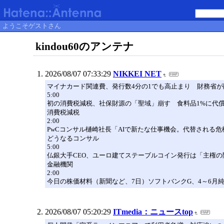
ようこそゲストさん
kindou60のアンテナ
2026/08/07 07:33:29
NIKKEI NET
マイナカード関連費、発行数4分の1でも高止まり 財務省が
5:00
初の消費税減税、社保財源の「聖域」崩す 食料品1%に代
消費税減税
2:00
PwCコンサル樋崎社長「AIで新たな仕事機会。代替される危
どうなるコンサル
5:00
仏銀大手CEO、ユーロ建てステーブルコイン発行は「主権の
金融機関
2:00
今日の株価材料（新聞など、7日）ソフトバンクG、4～6月
2026/08/07 05:20:29
ITmedia：ニュースtop