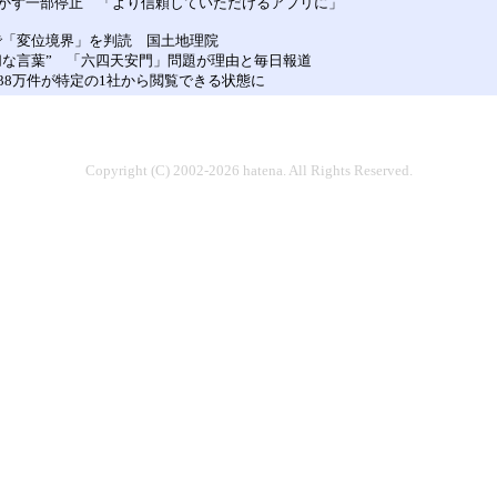
かず一部停止 「より信頼していただけるアプリに」
で「変位境界」を判読 国土地理院
適切な言葉” 「六四天安門」問題が理由と毎日報道
8万件が特定の1社から閲覧できる状態に
Copyright (C) 2002-2026 hatena. All Rights Reserved.