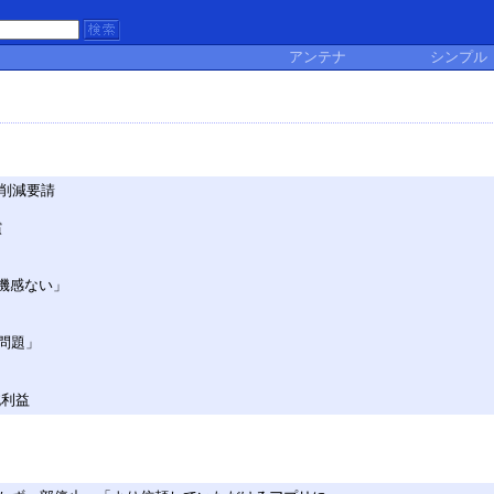
アンテナ
シンプル
削減要請
償
機感ない」
問題」
純利益