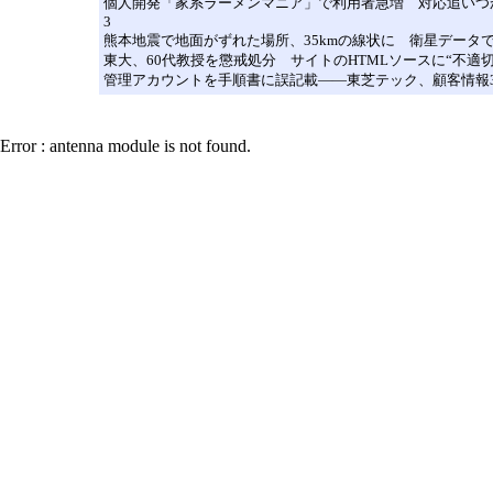
個人開発「家系ラーメンマニア」で利用者急増 対応追いつ
3
熊本地震で地面がずれた場所、35kmの線状に 衛星データ
東大、60代教授を懲戒処分 サイトのHTMLソースに“不
管理アカウントを手順書に誤記載――東芝テック、顧客情報3
Error : antenna module is not found.