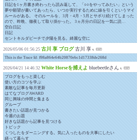
日記を1ヶ月書き終わったら読み返して、「○○をやってみたい」という
夢や願望が書いてあったら、いつか実行するために線を引くというマイ
ルールがある。 そのルールを、3月・4月・5月とサボり続けてしまった
ので、昨晩、徹夜して取り掛かった。 3ヵ月分の日記を一気に読…
空白日記
日記
セントキルダビーチで夕陽を見る。綺麗な空に
古川 享 ブログ
古川 享
2026/05/06 01:56:25
This is the Trace Id: f98a864e64b20870ebc1d17338de268d
White Horseを捕えよ
bluebeetleさん
2026/04/21 14:46:32
ブログをもっと楽しむ
使い方のコツを学ぶ
素敵な記事を毎月更新
はてなブログAWARD
同じ興味の仲間と集まる
グループ
書きたい話題が見つかる
今週のお題
好きな話題から記事を見つける
トピック
くつしたをダーニングする。気に入ったものを大事にしたい
繕って暮らす