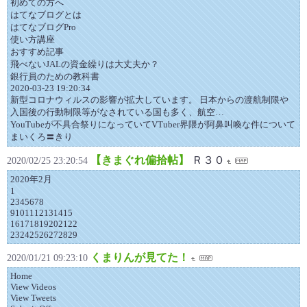
初めての方へ
はてなブログとは
はてなブログPro
使い方講座
おすすめ記事
飛べないJALの資金繰りは大丈夫か？
銀行員のための教科書
2020-03-23 19:20:34
新型コロナウィルスの影響が拡大しています。 日本からの渡航制限や
入国後の行動制限等がなされている国も多く、航空…
YouTubeが不具合祭りになっていてVTuber界隈が阿鼻叫喚な件について
まいくろ〓きり
【きまぐれ偏拾帖】
Ｒ３０
2020/02/25 23:20:54
2020年2月
1
2345678
9101112131415
16171819202122
23242526272829
くまりんが見てた！
2020/01/21 09:23:10
Home
View Videos
View Tweets