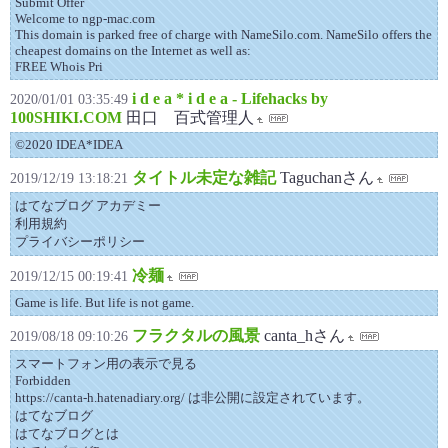
Submit Offer
Welcome to ngp-mac.com
This domain is parked free of charge with NameSilo.com. NameSilo offers the
cheapest domains on the Internet as well as:
FREE Whois Pri
i d e a * i d e a - Lifehacks by
2020/01/01 03:35:49
100SHIKI.COM
田口 百式管理人
©2020 IDEA*IDEA
タイトル未定な雑記
Taguchanさん
2019/12/19 13:18:21
はてなブログ アカデミー
利用規約
プライバシーポリシー
冷麺
2019/12/15 00:19:41
Game is life. But life is not game.
フラクタルの風景
canta_hさん
2019/08/18 09:10:26
スマートフォン用の表示で見る
Forbidden
https://canta-h.hatenadiary.org/ は非公開に設定されています。
はてなブログ
はてなブログとは