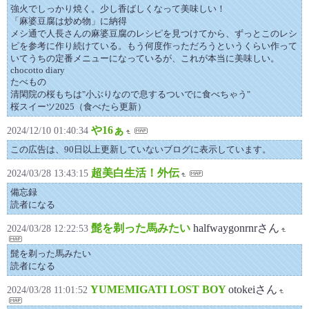
強火でしっかり焼く。少し香ばしくなって美味しい！
「麻婆豆腐は炒め物」に納得
メシ通で人長さんの麻婆豆腐のレシピを見つけてから、ずっとこのレシ
ピを参考に作り続けている。もう何度作っただろうというくらい作って
いてうちの定番メニューになっているが、これが本当に美味しい。
chocotto diary
たべもの
清閑院の桜もちは"小ぶりなので息するついでに食べちゃう"
桜スイーツ2025（食べたら更新）
や16ぁ
2024/12/10 01:40:34
この広告は、90日以上更新していないブログに表示しています。
超美白生活！外伝
2024/03/28 13:43:15
備忘録
読者になる
髭を剃った馬みたい
halfwaygonrnrさん
2024/03/28 12:22:53
髭を剃った馬みたい
読者になる
YUMEMIGATI LOST BOY
otokeiさん
2024/03/28 11:01:52