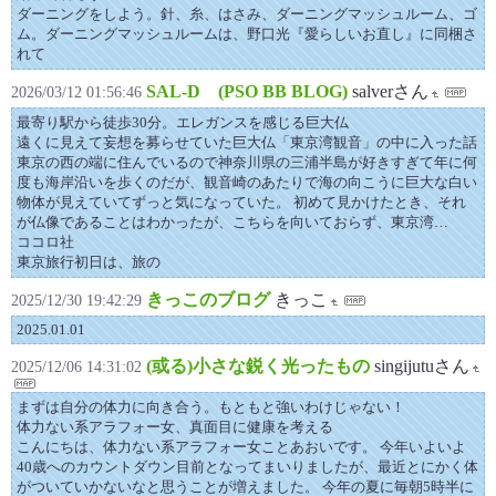
ダーニングをしよう。針、糸、はさみ、ダーニングマッシュルーム、ゴ
ム。ダーニングマッシュルームは、野口光『愛らしいお直し』に同梱さ
れて
SAL-D (PSO BB BLOG)
salverさん
2026/03/12 01:56:46
最寄り駅から徒歩30分。エレガンスを感じる巨大仏
遠くに見えて妄想を募らせていた巨大仏「東京湾観音」の中に入った話
東京の西の端に住んでいるので神奈川県の三浦半島が好きすぎて年に何
度も海岸沿いを歩くのだが、観音崎のあたりで海の向こうに巨大な白い
物体が見えていてずっと気になっていた。 初めて見かけたとき、それ
が仏像であることはわかったが、こちらを向いておらず、東京湾…
ココロ社
東京旅行初日は、旅の
きっこのブログ
きっこ
2025/12/30 19:42:29
2025.01.01
(或る)小さな鋭く光ったもの
singijutuさん
2025/12/06 14:31:02
まずは自分の体力に向き合う。もともと強いわけじゃない！
体力ない系アラフォー女、真面目に健康を考える
こんにちは、体力ない系アラフォー女ことあおいです。 今年いよいよ
40歳へのカウントダウン目前となってまいりましたが、最近とにかく体
がついていかないなと思うことが増えました。 今年の夏に毎朝5時半に