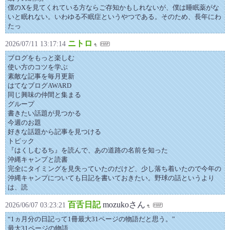
僕のXを見てくれている方ならご存知かもしれないが、僕は睡眠薬がな
いと眠れない。いわゆる不眠症というやつである。そのため、長年にわ
たっ
ニトロ
2026/07/11 13:17:14
ブログをもっと楽しむ
使い方のコツを学ぶ
素敵な記事を毎月更新
はてなブログAWARD
同じ興味の仲間と集まる
グループ
書きたい話題が見つかる
今週のお題
好きな話題から記事を見つける
トピック
『はくしむるち』を読んで、あの道路の名前を知った
沖縄キャンプと読書
完全にタイミングを見失っていたのだけど、少し落ち着いたので今年の
沖縄キャンプについても日記を書いておきたい。野球の話というより
は、読
百舌日記
mozukoさん
2026/06/07 03:23:21
“1ヵ月分の日記って1冊最大31ページの物語だと思う。”
最大31ページの物語