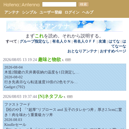
アンテナ
シンプル
ユーザー登録
ログイン
ヘルプ
細い人の太るアンテナ
まず
これ
を読め。それから説明する。
すべて
|
グループ指定なし
|
有名人ＯＮ
|
有名人ＯＦＦ
|
友達
|
はてな
|
は
てなーな
おとなりアンテナ
|
おすすめページ
趣味と物欲
2026/08/05 13:19:24
2026-08-04
木造2階建の天井裏収納の温度を1日測定し…
2026-08-02
行き先表示なら転送速度10倍の2色モデル…
Gadget (792)
[N]ネタフル
2026/08/03 19:37:44
ファストフード
【松のや】「“超厚”リブロース and 玉子のタレかつ丼」厚さ2.5cmに驚
き！肉を味わう重量級カツ丼
2026.08.03
Kindleセール