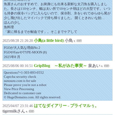
魚屋さんのおすすめで、お刺身にも出来る新鮮な太刀魚を購入しまし
た。長さは110センチ、幅は太い所で10センチ弱ほどの大型です。 いつ
も持参の保冷バッグに入らないので、保冷剤、氷をいれてゆらゆら尾が
少し飛び出したマイバックで持ち帰りました。 開くときれいな飴…
ほんの少し
魚料理
「家に帰るまでが献血です」。そこまでケアして
小鳥(a little bird)
小鳥
2025/08/28 21:26:20
FGOが大人気な理由No.2
FGOやFateやTYPE-MOON (8)
2025年8 月
GripBlog ～私がみた事実～
泉あい
2025/08/06 00:16:51
Questions?+1-303-893-0552
Captcha security check
surusuru.com is for sale
Please prove you're not a robot
View Price Processing
Dedicated to customer care
© HugeDomains.com. All rights reserved.
はてなダイアリー - プライマルぅ。
2025/04/07 23:31:46
tigermilkさん