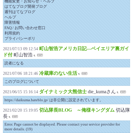
機能変更・お知らせ・ヘルプ
はてなブログ開発ブログ
週刊はてなブログ
ヘルプ
障害情報
FAQ / お問い合わせ窓口
利用規約
プライバシーポリ
町山智浩アメリカ日記---ベイエリア裏ガイ
2021/07/13 09:12:54
ド付
町山智浩
読者になる
冷蔵庫のない生活
2021/07/06 18:21:46
このブログについて
ダイナミック大熊信士
die_kumaさん
2021/06/15 15:16:14
https://daikuma.hateblo.jp/ は非公開に設定されています。
切込隊長BLOG ～俺様キングダム
切込隊
2021/02/20 15:19:05
長
Error. Page cannot be displayed. Please contact your service provider for
more details. (19)