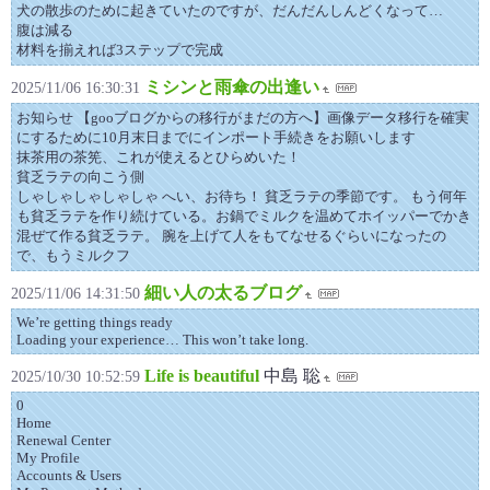
犬の散歩のために起きていたのですが、だんだんしんどくなって…
腹は減る
材料を揃えれば3ステップで完成
ミシンと雨傘の出逢い
2025/11/06 16:30:31
お知らせ 【gooブログからの移行がまだの方へ】画像データ移行を確実
にするために10月末日までにインポート手続きをお願いします
抹茶用の茶筅、これが使えるとひらめいた！
貧乏ラテの向こう側
しゃしゃしゃしゃしゃ へい、お待ち！ 貧乏ラテの季節です。 もう何年
も貧乏ラテを作り続けている。お鍋でミルクを温めてホイッパーでかき
混ぜて作る貧乏ラテ。 腕を上げて人をもてなせるぐらいになったの
で、もうミルクフ
細い人の太るブログ
2025/11/06 14:31:50
We’re getting things ready
Loading your experience… This won’t take long.
Life is beautiful
中島 聡
2025/10/30 10:52:59
0
Home
Renewal Center
My Profile
Accounts & Users