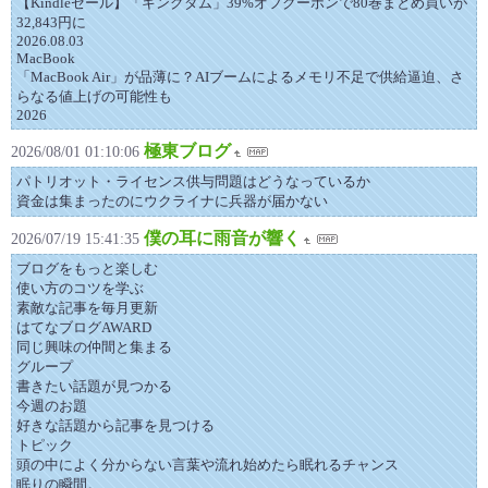
【Kindleセール】「キングダム」39%オフクーポンで80巻まとめ買いが
32,843円に
2026.08.03
MacBook
「MacBook Air」が品薄に？AIブームによるメモリ不足で供給逼迫、さ
らなる値上げの可能性も
2026
極東ブログ
2026/08/01 01:10:06
パトリオット・ライセンス供与問題はどうなっているか
資金は集まったのにウクライナに兵器が届かない
僕の耳に雨音が響く
2026/07/19 15:41:35
ブログをもっと楽しむ
使い方のコツを学ぶ
素敵な記事を毎月更新
はてなブログAWARD
同じ興味の仲間と集まる
グループ
書きたい話題が見つかる
今週のお題
好きな話題から記事を見つける
トピック
頭の中によく分からない言葉や流れ始めたら眠れるチャンス
眠りの瞬間。