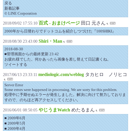
戻る
新着記事
© LINE Corporation
百式 - おまけページ
田口 元さん
2018/09/02 17:55:10
2000年から日替わりでドットコムを紹介しつづけた『100SHIKI』
Shiri・Man
2018/08/30 23:43:00
2018-08-30
■管理画面からの最終更新 23:42
お疲れ様でした。何かあったら画像を差し替えて日記書くね。
ツイートする
mediologic.com/weblog
タカヒロ ノリヒコ
2017/06/13 23:33:11
Server Error
Some errors were happened in processing. We are sorry for this problem.
処理中に予期せぬエラーが発生しました。解決に向けて努力しておりま
すので、のちほど再アクセスしてください。
やじうまWatch
めたるまん
2016/06/01 08:50:05
■ 2009年6月
■ 2009年5月
■ 2009年4月