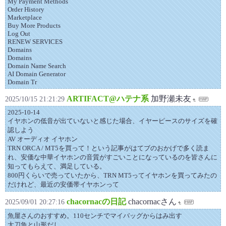
My Payment Methods
Order History
Marketplace
Buy More Products
Log Out
RENEW SERVICES
Domains
Domains
Domain Name Search
AI Domain Generator
Domain Tr
ARTIFACT@ハテナ系
加野瀬未友
2025/10/15 21:21:29
2025-10-14
イヤホンの低音が出ていないと感じた場合、イヤーピースのサイズを確
認しよう
AV オーディオ イヤホン
TRN ORCA / MT5を買って！という記事がはてブのおかげで多く読ま
れ、安価な中華イヤホンの音質がすごいことになっているのを皆さんに
知ってもらえて、満足している。
800円くらいで売っていたから、TRN MT5ってイヤホンを買ってみたの
だけれど、最近の安価帯イヤホンって
chacornacの日記
chacornacさん
2025/09/01 20:27:16
魚屋さんのおすすめ。110センチでマイバッグからはみ出す
太刀魚と山形だし