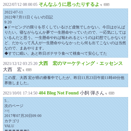
そんなふうに思ったりするよ
2022/07/12 08:00:05
2022-07-11
2022年7月11日くらいの日記
9:20
◆ドーピングの限りを尽くしているけど虚無でしかない。今日はがんば
りたい。寝ながらなんか夢で一生懸命やっていたので、一応気にしては
いるんだと思う。一生懸命やれば報われるというのは幻想でしかないけ
ど、だからって凡人が一生懸命やらなかったら何も出てこないのは当然
なので、まあやります。
◆すでに眠い。あと昨日ポテサラ食べて桃食べて安心してた
大西 宏のマーケティング・エッセンス
2021/12/12 03:25:20
大西 宏
この度、大西 宏が癌の療養中でしたが、昨日11月23日午前11時49分他
界致しました。
404 Blog Not Found
小飼 弾さん
2021/10/01 17:14:50
5...
次のページ
>>|
2017年07月20日09:00
カテゴリ
VALU
〓〓〓〓〓〓0