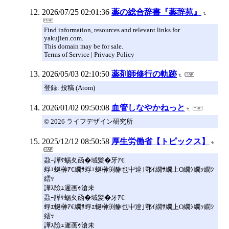
2026/07/25 02:01:36
薬の総合辞書『薬辞苑』
Find information, resources and relevant links for
yakujien.com.
This domain may be for sale.
Terms of Service | Privacy Policy
2026/05/03 02:10:50
薬剤師修行の軌跡
登録: 投稿 (Atom)
2026/01/02 09:50:08
血管しなやかねっと
© 2026 ライフデザイン研究所
2025/12/12 08:50:58
厚生労働省【トピックス】
蝨ｰ譁ｹ蜴夂函�域髪�牙ｱ€
蜉ｴ蜒榊ｱ€繝ｻ蜉ｴ蜒榊渕貅也屮逹｣鄂ｲ繝ｻ繝上Ο繝ｼ繝ｯ繝ｼ
繧ｯ
譁ｽ險ｭ遲画ｩ滄未
蝨ｰ譁ｹ蜴夂函�域髪�牙ｱ€
蜉ｴ蜒榊ｱ€繝ｻ蜉ｴ蜒榊渕貅也屮逹｣鄂ｲ繝ｻ繝上Ο繝ｼ繝ｯ繝ｼ
繧ｯ
譁ｽ險ｭ遲画ｩ滄未