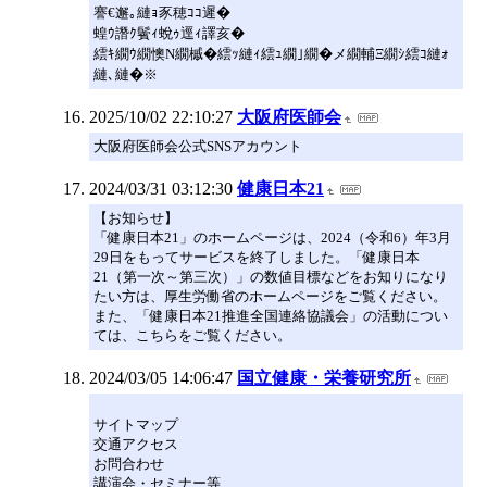
謇€邂｡縺ｮ豕穂ｺｺ遲�
蝗ｳ譖ｸ鬢ｨ蛻ｩ逕ｨ譯亥�
繧ｷ繝ｳ繝懊Ν繝槭�繧ｯ縺ｨ繧ｭ繝｣繝�メ繝輔Ξ繝ｼ繧ｺ縺ｫ
縺､縺�※
2025/10/02 22:10:27
大阪府医師会
大阪府医師会公式SNSアカウント
2024/03/31 03:12:30
健康日本21
【お知らせ】
「健康日本21」のホームページは、2024（令和6）年3月
29日をもってサービスを終了しました。「健康日本
21（第一次～第三次）」の数値目標などをお知りになり
たい方は、厚生労働省のホームページをご覧ください。
また、「健康日本21推進全国連絡協議会」の活動につい
ては、こちらをご覧ください。
2024/03/05 14:06:47
国立健康・栄養研究所
サイトマップ
交通アクセス
お問合わせ
講演会・セミナー等