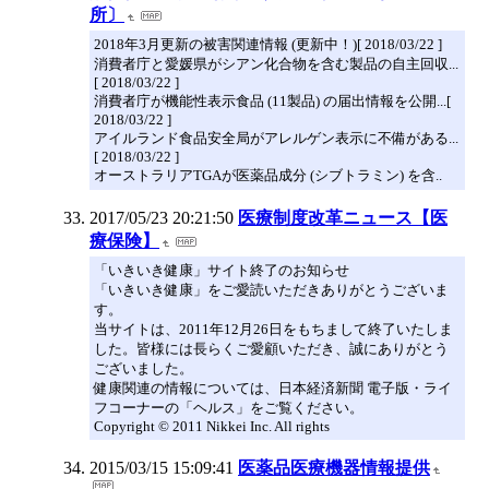
所〕
2018年3月更新の被害関連情報 (更新中！)[ 2018/03/22 ]
消費者庁と愛媛県がシアン化合物を含む製品の自主回収...
[ 2018/03/22 ]
消費者庁が機能性表示食品 (11製品) の届出情報を公開...[
2018/03/22 ]
アイルランド食品安全局がアレルゲン表示に不備がある...
[ 2018/03/22 ]
オーストラリアTGAが医薬品成分 (シブトラミン) を含..
2017/05/23 20:21:50
医療制度改革ニュース【医
療保険】
「いきいき健康」サイト終了のお知らせ
「いきいき健康」をご愛読いただきありがとうございま
す。
当サイトは、2011年12月26日をもちまして終了いたしま
した。皆様には長らくご愛顧いただき、誠にありがとう
ございました。
健康関連の情報については、日本経済新聞 電子版・ライ
フコーナーの「ヘルス」をご覧ください。
Copyright © 2011 Nikkei Inc. All rights
2015/03/15 15:09:41
医薬品医療機器情報提供