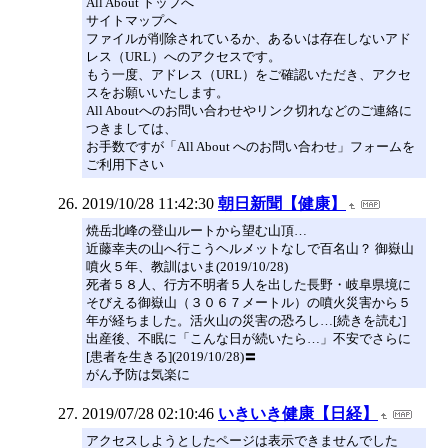
All About トップへ
サイトマップへ
ファイルが削除されているか、あるいは存在しないアド
レス（URL）へのアクセスです。
もう一度、アドレス（URL）をご確認いただき、アクセ
スをお願いいたします。
All Aboutへのお問い合わせやリンク切れなどのご連絡に
つきましては、
お手数ですが「All About へのお問い合わせ」フォームを
ご利用下さい
2019/10/28 11:42:30
朝日新聞【健康】
焼岳北峰の登山ルートから望む山頂…
近藤幸夫の山へ行こうヘルメットなしで百名山？ 御嶽山
噴火５年、教訓はいま(2019/10/28)
死者５８人、行方不明者５人を出した長野・岐阜県境に
そびえる御嶽山（３０６７メートル）の噴火災害から５
年が経ちました。活火山の災害の恐ろし…[続きを読む]
出産後、不眠に「こんな日が続いたら…」不安でさらに
[患者を生きる](2019/10/28)〓
がん予防は気楽に
2019/07/28 02:10:46
いきいき健康【日経】
アクセスしようとしたページは表示できませんでした