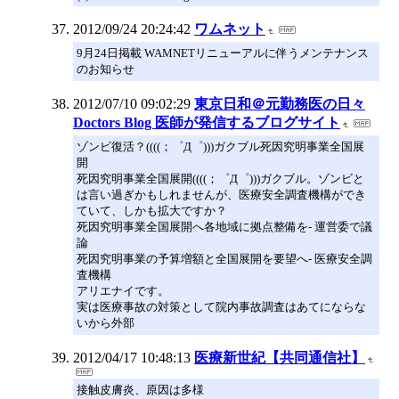
2012/09/24 20:24:42
ワムネット
9月24日掲載 WAMNETリニューアルに伴うメンテナンス
のお知らせ
2012/07/10 09:02:29
東京日和＠元勤務医の日々
Doctors Blog 医師が発信するブログサイト
ゾンビ復活？((((；゜Д゜)))ガクブル死因究明事業全国展
開
死因究明事業全国展開((((；゜Д゜)))ガクブル。ゾンビと
は言い過ぎかもしれませんが、医療安全調査機構ができ
ていて、しかも拡大ですか？
死因究明事業全国展開へ各地域に拠点整備を- 運営委で議
論
死因究明事業の予算増額と全国展開を要望へ- 医療安全調
査機構
アリエナイです。
実は医療事故の対策として院内事故調査はあてにならな
いから外部
2012/04/17 10:48:13
医療新世紀【共同通信社】
接触皮膚炎、原因は多様