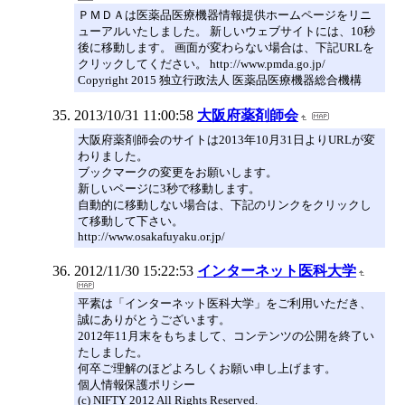
ＰＭＤＡは医薬品医療機器情報提供ホームページをリニ
ューアルいたしました。 新しいウェブサイトには、10秒
後に移動します。 画面が変わらない場合は、下記URLを
クリックしてください。 http://www.pmda.go.jp/
Copyright 2015 独立行政法人 医薬品医療機器総合機構
2013/10/31 11:00:58
大阪府薬剤師会
大阪府薬剤師会のサイトは2013年10月31日よりURLが変
わりました。
ブックマークの変更をお願いします。
新しいページに3秒で移動します。
自動的に移動しない場合は、下記のリンクをクリックし
て移動して下さい。
http://www.osakafuyaku.or.jp/
2012/11/30 15:22:53
インターネット医科大学
平素は「インターネット医科大学」をご利用いただき、
誠にありがとうございます。
2012年11月末をもちまして、コンテンツの公開を終了い
たしました。
何卒ご理解のほどよろしくお願い申し上げます。
個人情報保護ポリシー
(c) NIFTY 2012 All Rights Reserved.