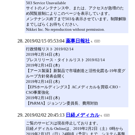
503 Service Unavailable
サイトのメンテナンス中、または、アクセスが急増のた
め閲覧規制によりこのページを表示しています。
メンテナンス終了まで503を表示させています。制限解除
までしばらくお待ちください。
Nikkei Inc. No reproduction without permission.
2019/02/15 05:53:04
薬事日報社
行政情報リスト 2019/02/14
2019年2月14日 (木)
プレスリリース・タイトルリスト 2019/02/14
2019年2月14日 (木)
【アース製薬】新製品で市場創造と活性化図る‐19年度グ
ループ方針発表会開く
2019年2月14日 (木)
【EPSホールディングス】ACメディカルを買収‐CRO・
CSO事業強化
2019年2月14日 (木)
【PhRMA】ジョンソン委員長、費用対効
2019/02/02 20:45:13
日経メディカル
ご覧のサービスは現在停止しております。
日経メディカル Onlineは、2019年2月2日（土）0時から
2019年2月3日（日）24時頃（予定）まで、システム基盤