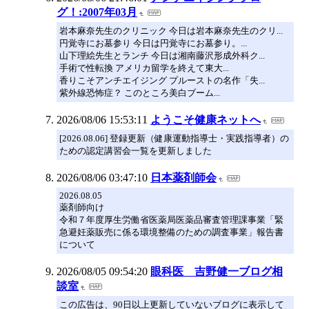
グ！:2007年03月
岩本麻奈先生のクリニック 今日は岩本麻奈先生のクリ...
円覚寺にお墓参り 今日は円覚寺にお墓参り。...
山下理絵先生とランチ 今日は湘南藤沢形成外科ク...
手術で性転換 アメリカ留学を終えて東大...
香りこそアンチエイジング プルーストの名作「失...
紫外線恐怖症？ このところ美白ブーム...
2026/08/06 15:53:11
ようこそ健康ネットへ
[2026.08.06] 登録更新（健康運動指導士・実践指導者）の
ための認定講習会一覧を更新しました
2026/08/06 03:47:10
日本薬剤師会
2026.08.05
薬剤師向け
令和７年度厚生労働省医薬局医薬品審査管理課事業「緊
急避妊薬販売に係る環境整備のための調査事業」報告書
について
2026/08/05 09:54:20
眼科医 吉野健一ブログ相
談室
この広告は、90日以上更新していないブログに表示して