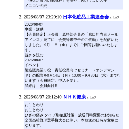
「恒久定員内の地域枠」を増やし続けてよいのか
メニコンの純
2026/08/07 23:29:10
日本化粧品工業連合会
2026/08/07
事業・活動
【会員限定】正会員、原料部会員の「窓口担当者メール
アドレス」宛てに「会費等級申告のご依頼」を配信いた
しました。 9月11日（金）までにご回答お願いいたしま
す。
続きを読む
2026/08/07
イベント
製造販売業３役・責任役員向けセミナー（オンデマン
ド）の配信を9月14日（月）13:00～9月30日（水）まで行
います（会員限定、申込不要）。
詳細は、会員向けH
2026/08/07 20:12:40
ＮＨＫ健康
おことわり
おことわり
ひざの痛み タイプ別徹底対策 放送日時変更のお知らせ
全国高校野球選手権大会に伴い、本放送の日時が変更に
なります。