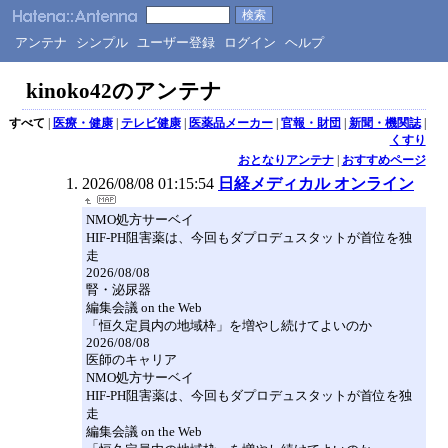
アンテナ
シンプル
ユーザー登録
ログイン
ヘルプ
kinoko42のアンテナ
すべて
|
医療・健康
|
テレビ健康
|
医薬品メーカー
|
官報・財団
|
新聞・機関誌
|
くすり
おとなりアンテナ
|
おすすめページ
2026/08/08 01:15:54
日経メディカル オンライン
NMO処方サーベイ
HIF-PH阻害薬は、今回もダプロデュスタットが首位を独
走
2026/08/08
腎・泌尿器
編集会議 on the Web
「恒久定員内の地域枠」を増やし続けてよいのか
2026/08/08
医師のキャリア
NMO処方サーベイ
HIF-PH阻害薬は、今回もダプロデュスタットが首位を独
走
編集会議 on the Web