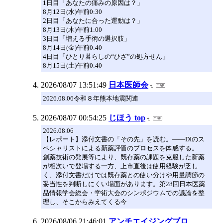
1日目「あなたの痛みの原因は？」
8月12日(水)午前0:30
2日目「あなたに合った運動は？」
8月13日(木)午前1:00
3日目「増える手術の選択肢」
8月14日(金)午前0:40
4日目「ひとり暮らしの“ひざ”の処方せん」
8月15日(土)午前0:40
2026/08/07 13:51:49
日本医師会
2026.08.06令和８年熊本地震関連
2026/08/07 00:54:25
じほう top
2026.08.06
【レポート】添付文書の「その先」を読む。――DIのス
ペシャリストによる新薬評価のプロセスを体感する。
創薬技術の発展等により、既存薬の課題を克服した新薬
が相次いで登場する一方、上市直後は使用経験が乏し
く、添付文書だけでは既存薬との使い分けや用量調節の
妥当性を判断しにくい場面があります。第28回日本医薬
品情報学会総会・学術大会のシンポジウムでの議論を整
理し、そこからみえてくる今
2026/08/06 21:46:01
アンチエイジングブロ