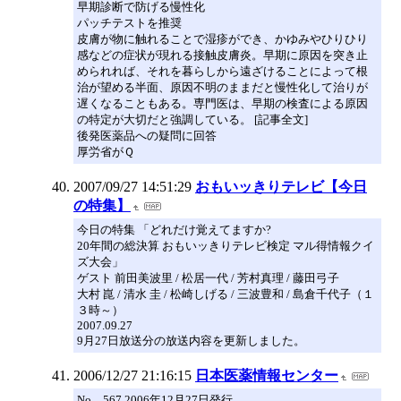
早期診断で防げる慢性化
パッチテストを推奨
皮膚が物に触れることで湿疹ができ、かゆみやひりひり
感などの症状が現れる接触皮膚炎。早期に原因を突き止
められれば、それを暮らしから遠ざけることによって根
治が望める半面、原因不明のままだと慢性化して治りが
遅くなることもある。専門医は、早期の検査による原因
の特定が大切だと強調している。 [記事全文]
後発医薬品への疑問に回答
厚労省がＱ
2007/09/27 14:51:29
おもいッきりテレビ【今日
の特集】
今日の特集 「どれだけ覚えてますか?
20年間の総決算 おもいッきりテレビ検定 マル得情報クイ
ズ大会」
ゲスト 前田美波里 / 松居一代 / 芳村真理 / 藤田弓子
大村 崑 / 清水 圭 / 松崎しげる / 三波豊和 / 島倉千代子（１
３時～）
2007.09.27
9月27日放送分の放送内容を更新しました。
2006/12/27 21:16:15
日本医薬情報センター
No．567 2006年12月27日発行