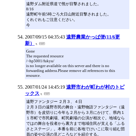
遠野ダム附近県道で熊が目撃されました。
8/16
遠野町午前5時ごろ大日山附近目撃されました。
くれぐれもご注意ください。
今
2007/09/15 04:35:43
遠野農業かっぱ便(11/6更
新）
Gone
The requested resource
/~hp5001/fukyu/
is no longer available on this server and there is no
forwarding address.Please remove all references to this
resource.
2007/01/24 14:45:19
遠野市わが町わが村のトピ
ックス
遠野ファンタジー ２月３、４日
２月３日の遠野市民の舞台・遠野物語ファンタジー（遠
野市）を皮切りに今年も２月から３月にかけて、県内１
１市町で市民劇場、町民劇場の公演が相次ぐ。地域なら
ではの舞台を役者から裏方まで地域住民が支える「ふる
さとステージ」。本番を前に各地でけいこに取り組む団
員の姿や公演の見どころなどを紹介する。