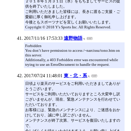
２０１８年１月３１日（水）をもちましてサービスの提
供を終了いたしました。
ご利用いただきました皆様には、長きに渡るご支援・ご
愛顧に厚く御礼申し上げます。
今後ともスポーツナビを宜しくお願いいたします。
Copyright © 2018 Y’s Sports Inc. All Rights Reserved.
2017/11/16 17:53:33
遠野物語
Forbidden
You don’t have permission to access /~narcissu/tono.htm on
this server.
Additionally, a 403 Forbidden error was encountered while
trying to use an ErrorDocument to handle the request.
2017/07/24 11:48:01
東・北・系
日頃より楽天のサービスをご利用いただきましてありが
とうございます。
サービスをご利用いただいておりますところ大変申し訳
ございませんが、現在、緊急メンテナンスを行わせてい
ただいております。
お客様には、緊急のメンテナンスにより、ご迷惑をおか
けしており、誠に申し訳ございません。
メンテナンスが終了次第、サービスを復旧いたしますの
で、
今しばらくお待ちいただけますよう、お願い申し上げま