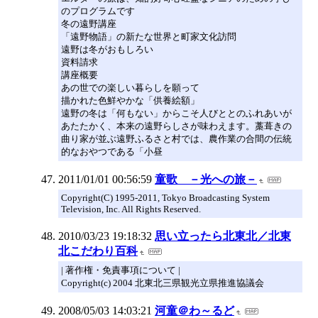
のプログラムです
冬の遠野講座
「遠野物語」の新たな世界と町家文化訪問
遠野は冬がおもしろい
資料請求
講座概要
あの世での楽しい暮らしを願って
描かれた色鮮やかな「供養絵額」
遠野の冬は「何もない」からこそ人びととのふれあいが
あたたかく、本来の遠野らしさが味わえます。藁葺きの
曲り家が並ぶ遠野ふるさと村では、農作業の合間の伝統
的なおやつである「小昼
2011/01/01 00:56:59
童歌 －光への旅－
Copyright(C) 1995-2011, Tokyo Broadcasting System
Television, Inc. All Rights Reserved.
2010/03/23 19:18:32
思い立ったら北東北／北東
北こだわり百科
| 著作権・免責事項について |
Copyright(c) 2004 北東北三県観光立県推進協議会
2008/05/03 14:03:21
河童＠わ～るど