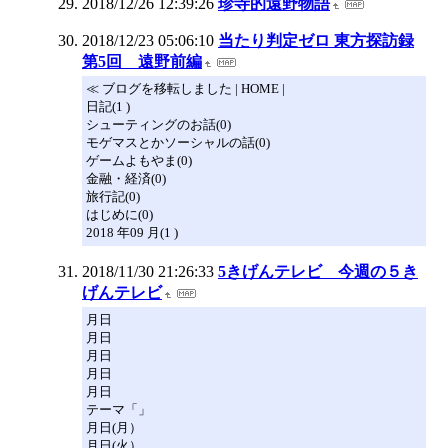
2018/12/26 12:39:26
珍寺的遠野物語
2018/12/23 05:06:10
当たり判定ゼロ 東方探訪録
第5回 遠野前編
≪ ブログを移転しました | HOME |
日記(1 )
シューティングのお話(0)
モゲマスとかソーシャルの話(0)
ゲームよもやま(0)
金融・経済(0)
旅行記(0)
はじめに(0)
2018 年09 月(1 )
2018/11/30 21:26:33
5きげんテレビ 今週の５き
げんテレビ
月日
月日
月日
月日
月日
テーマ「」
月日(月）
月日(火）