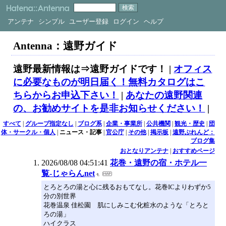
アンテナ
シンプル
ユーザー登録
ログイン
ヘルプ
Antenna：遠野ガイド
遠野最新情報は⇒遠野ガイドです！ |
オフィス
に必要なものが明日届く！無料カタログはこ
ちらからお申込下さい！
|
あなたの遠野関連
の、お勧めサイトを是非お知らせください！
|
すべて
|
グループ指定なし
|
ブログ系
|
企業・事業所
|
公共機関
|
観光・歴史
|
団
体・サークル・個人
|
ニュース・記事
|
官公庁
|
その他
|
掲示板
|
遠野ぶれんど：
ブログ集
おとなりアンテナ
|
おすすめページ
2026/08/08 04:51:41
花巻・遠野の宿・ホテル一
覧-じゃらんnet
とろとろの湯と心に残るおもてなし。花巻ICよりわずか5
分の別世界
花巻温泉 佳松園 肌にしみこむ化粧水のような「とろと
ろの湯」
ハイクラス