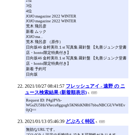
2位
3位
4位
JOJO magazine 2022 WINTER
JOJO magazine 2022 WINTER
荒木 飛呂彦
新着 ムック
JOJO ma...
荒木 飛呂彦 （原作）
日向坂46 金村美玖１st 写真集 羅針盤 【丸善ジュンク堂書
店・honto限定特典付き】
日向坂46 金村美玖１st 写真集 羅針盤 【丸善ジュンク堂書
店・honto限定特典付き】
新着 予約可
日向坂
2021/10/27 08:41:57
フレッシュアイ - 遠野 の ニ
ュース検索結果 (新着順表示)
Request ID: P4glPVh-
WGsZU5HiiVAecu8ggugb5KN6iKNR67bbuNBCGUVW8Ev
0jQ==
2021/01/13 05:46:39
どぶろく特区
無効なURLです。
プログラム設定の反映待ちである可能性があります。