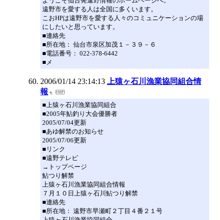
ようこそ仙台発遠野情報のホームページへ。
遠野市を愛する人は全国に多くいます。
こおHPは遠野市を愛する人々のコミュニケーションの場
にしたいと思っています。
■連絡先
■所在地： 仙台市泉区加茂１－３９－６
■電話番号： 022-378-6442
■メ
2006/01/14 23:14:13
上猿ヶ石川漁業協同組合情
報
■上猿ヶ石川漁業協同組合
■2005年鮎釣り大会優勝者
2005/07/04更新
■あゆ解禁のお知らせ
2005/07/06更新
■リンク
■遠野テレビ
→トップページ
鮎つり解禁
上猿ヶ石川漁業協同組合情報
７月１０日上猿ヶ石川鮎つり解禁
■連絡先
■所在地： 遠野市早瀬町２丁目４番２１号
上猿ヶ石川漁業協同組合