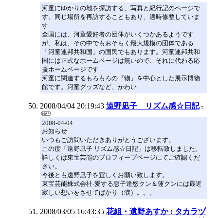
河童にゆかりの地を探訪する、写真と紀行記のページで
す。同じ場所を再訪することもあり、適時修整していま
す
全国には、河童愛好者の団体がいくつかあるようです
が、私は、その中でもおそらく最大規模の団体である
「河童連邦共和国」の国民でもあります。河童連邦共和
国には正式なホームページは無いので、それに代わる応
援ホームページです
河童に関連するもろもろの『物』を中心とした展示博物
館です。河童グッズなど、かわい
2008/04/04 20:19:43
遠野凪子 リズム感☆日記
2008-04-04
お知らせ
いつもご訪問いただきありがとうございます。
この度「遠野凪子 リズム感☆日記」は移転致しました。
詳しくは東宝芸能のプロフィープページにてご確認くだ
さい。
今後とも遠野凪子を宜しくお願い致します。
東宝芸能株式会社-愛する息子達悠クン＆蓮クンには最近
寂しい想いをさせてばかり（涙）。。。
2008/03/05 16:43:35
花組・遠野あすか : タカラヅ