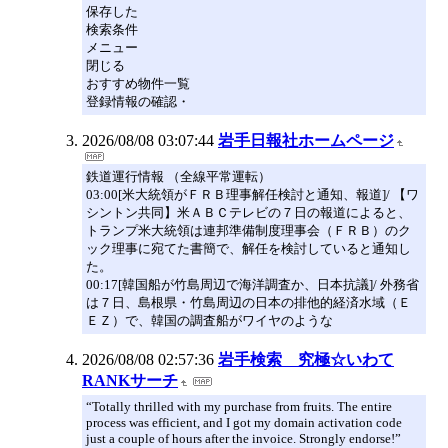
保存した
検索条件
メニュー
閉じる
おすすめ物件一覧
登録情報の確認・
2026/08/08 03:07:44
岩手日報社ホームページ
鉄道運行情報 （全線平常運転）
03:00[米大統領がＦＲＢ理事解任検討と通知、報道]/ 【ワ
シントン共同】米ＡＢＣテレビの７日の報道によると、
トランプ米大統領は連邦準備制度理事会（ＦＲＢ）のク
ック理事に宛てた書簡で、解任を検討していると通知し
た。
00:17[韓国船が竹島周辺で海洋調査か、日本抗議]/ 外務省
は７日、島根県・竹島周辺の日本の排他的経済水域（Ｅ
ＥＺ）で、韓国の調査船がワイヤのような
2026/08/08 02:57:36
岩手検索 究極☆いわて
RANKサーチ
“Totally thrilled with my purchase from fruits. The entire
process was efficient, and I got my domain activation code
just a couple of hours after the invoice. Strongly endorse!”