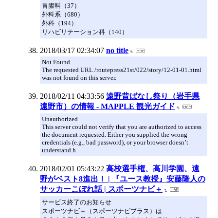
胃腸科（37）
外科系（680）
外科（194）
リハビリテーション科（140）
2018/03/17 02:34:07
no title
Not Found
The requested URL /routepress21st/022/story/12-01-01.html
was not found on this server.
2018/02/11 04:33:56
遠野昔ばなし祭り（岩手県
遠野市）の情報 - MAPPLE 観光ガイド
Unauthorized
This server could not verify that you are authorized to access
the document requested. Either you supplied the wrong
credentials (e.g., bad password), or your browser doesn’t
understand h
2018/02/01 05:43:22
高校選手権、高川学園、遠
野がベスト8進出！ | 『ユース教授』安藤隆人の
サッカーこぼれ話 | スポーツナビ＋
サービス終了のお知らせ
スポーツナビ＋（スポーツナビプラス）は