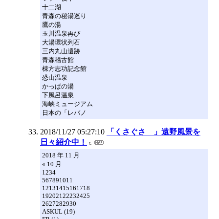
十二湖
青森の秘湯巡り
鷹の湯
玉川温泉再び
大湯環状列石
三内丸山遺跡
青森稽古館
棟方志功記念館
恐山温泉
かっぱの湯
下風呂温泉
海峡ミュージアム
日本の「レバノ
2018/11/27 05:27:10
「くさぐさ 」遠野風景を
日々紹介中！
2018 年 11 月
« 10 月
1234
567891011
12131415161718
19202122232425
2627282930
ASKUL (19)