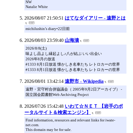
NW
Natalie White
2026/08/07 21:50:51
はてなダイアリー - 遠野とは
michilushin’s diary•22日前
2026/08/03 23:59:40
山海漬
2026/8/8(土)
味よし品よし縁起よし♪八が結ぶ いい出会い
2026年8月の放送
#1333 8月1日放送 懐かしき名車たち レトロカーの世界
#1333 8月1日放送 懐かしき名車たち レトロカーの世界
2026/08/01 13:42:14
遠野市 - Wikipedia
遠野・宮守村合併協議会（ 2005年9月2日アーカイブ） -
国立国会図書館Web Archiving Project
2026/07/26 15:42:48
いわて☆ＮＥＴ 【岩手のポ
ータルサイト＆検索エンジン】
Find information, resources and relevant links for iwate-
net.com.
This domain may be for sale.