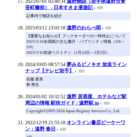
2025/07/01 02:40:34
遠野物語（岩手県遠野市青
笹町糠前） - 日本すきま漫遊記
記事内で物語を紹介
2025/03/12 23:02:18
遠野のわらべ唄
【重要なお知らせ】ブックオーダーの一時停止について
2025/3/10全国紙の主な書評・パブリシティ情報（3/8～
3/9）
2025/3/10岩波ベストテン（2月24日～3月2日）
2024/10/05 08:57:54
夢みるピノキオ 放送ライン
ナップ【テレビ岩手】
佐藤 亜美
林 将生
2024/01/02 10:32:52
遠野 居酒屋、ホテルなど駅
周辺の情報 駅街ガイド / 遠野駅.jp
Copyright©2005-2024 Japan Registry Services Co., Ltd.
2022/12/19 21:55:18
オンライン書店ビーケーワ
ン：遠野 春日