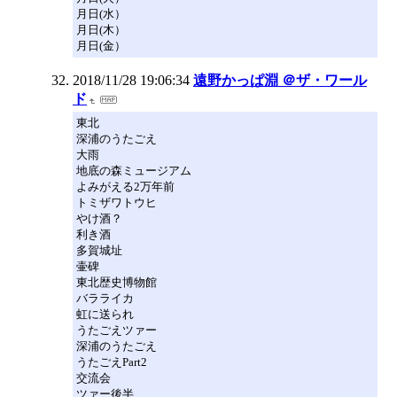
月日(水）
月日(木）
月日(金）
2018/11/28 19:06:34
遠野かっぱ淵 ＠ザ・ワール
ド
東北
深浦のうたごえ
大雨
地底の森ミュージアム
よみがえる2万年前
トミザワトウヒ
やけ酒？
利き酒
多賀城址
壷碑
東北歴史博物館
バラライカ
虹に送られ
うたごえツァー
深浦のうたごえ
うたごえPart2
交流会
ツァー後半