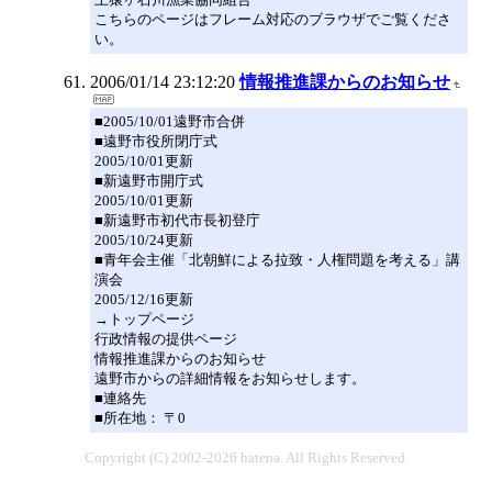
こちらのページはフレーム対応のブラウザでご覧くださ
い。
2006/01/14 23:12:20
情報推進課からのお知らせ
■2005/10/01遠野市合併
■遠野市役所閉庁式
2005/10/01更新
■新遠野市開庁式
2005/10/01更新
■新遠野市初代市長初登庁
2005/10/24更新
■青年会主催「北朝鮮による拉致・人権問題を考える」講
演会
2005/12/16更新
→トップページ
行政情報の提供ページ
情報推進課からのお知らせ
遠野市からの詳細情報をお知らせします。
■連絡先
■所在地： 〒0
Copyright (C) 2002-2026 hatena. All Rights Reserved.