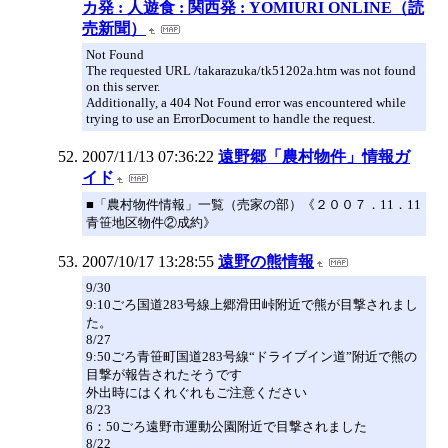
カ発 : 人遊食 : 関西発 : YOMIURI ONLINE（読
売新聞）
Not Found
The requested URL /takarazuka/tk51202a.htm was not found
on this server.
Additionally, a 404 Not Found error was encountered while
trying to use an ErrorDocument to handle the request.
2007/11/13 07:36:22
遠野郷「農村物件」情報ガ
イド
■「農村物件情報」一覧（売家の部）《２００７．11．11
青笹地区物件②成約》
2007/10/17 13:28:55
遠野の熊情報
9/30
9:10ごろ国道283号線上郷滑田峠附近で熊が目撃されまし
た。
8/27
9:50ごろ青笹町国道283号線“ドライブイン道”附近で熊の
目撃が報告されたそうです
外出時にはくれぐれもご注意ください
8/23
6：50ごろ遠野市運動公園附近で目撃されました
8/22