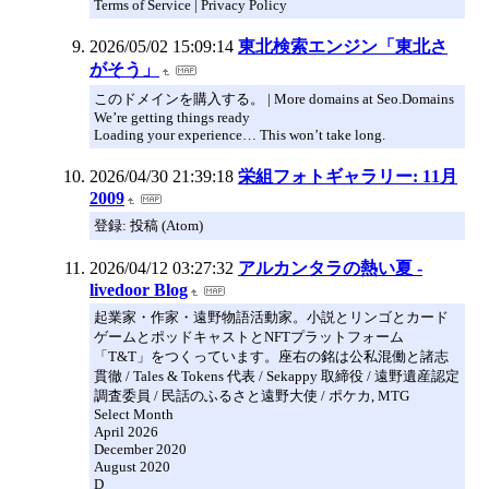
Terms of Service | Privacy Policy
2026/05/02 15:09:14
東北検索エンジン「東北さ
がそう」
このドメインを購入する。 | More domains at Seo.Domains
We’re getting things ready
Loading your experience… This won’t take long.
2026/04/30 21:39:18
栄組フォトギャラリー: 11月
2009
登録: 投稿 (Atom)
2026/04/12 03:27:32
アルカンタラの熱い夏 -
livedoor Blog
起業家・作家・遠野物語活動家。小説とリンゴとカード
ゲームとポッドキャストとNFTプラットフォーム
「T&T」をつくっています。座右の銘は公私混働と諸志
貫徹 / Tales & Tokens 代表 / Sekappy 取締役 / 遠野遺産認定
調査委員 / 民話のふるさと遠野大使 / ポケカ, MTG
Select Month
April 2026
December 2020
August 2020
D