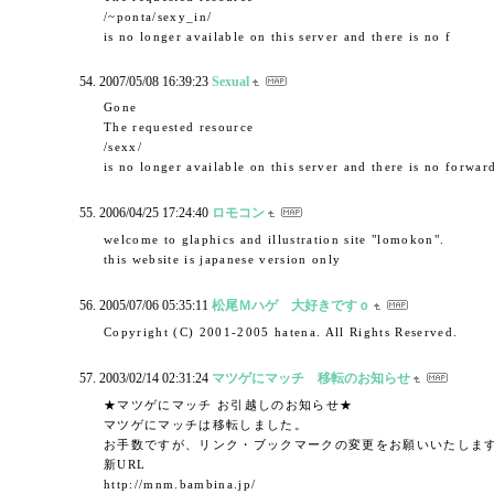
/~ponta/sexy_in/
is no longer available on this server and there is no f
2007/05/08 16:39:23
Sexual
Gone
The requested resource
/sexx/
is no longer available on this server and there is no forwar
2006/04/25 17:24:40
ロモコン
welcome to glaphics and illustration site "lomokon".
this website is japanese version only
2005/07/06 05:35:11
松尾Ｍハゲ 大好きですｏ
Copyright (C) 2001-2005 hatena. All Rights Reserved.
2003/02/14 02:31:24
マツゲにマッチ 移転のお知らせ
★マツゲにマッチ お引越しのお知らせ★
マツゲにマッチは移転しました。
お手数ですが、リンク・ブックマークの変更をお願いいたしま
新URL
http://mnm.bambina.jp/