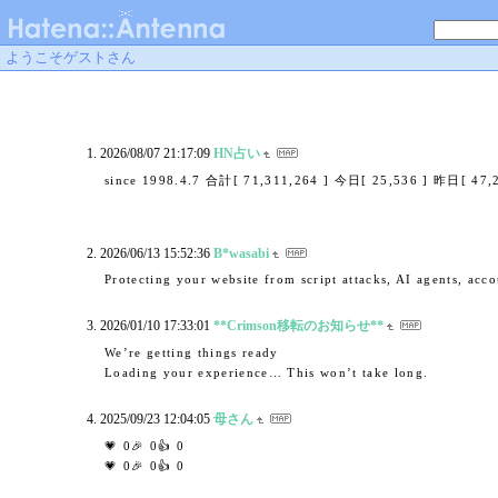
ようこそゲストさん
2026/08/07 21:17:09
HN占い
since 1998.4.7 合計[ 71,311,264 ] 今日[ 25,536 ] 昨日[ 47,
2026/06/13 15:52:36
B*wasabi
Protecting your website from script attacks, AI agents, ac
2026/01/10 17:33:01
**Crimson移転のお知らせ**
We’re getting things ready
Loading your experience… This won’t take long.
2025/09/23 12:04:05
母さん
💗 0🎉 0👍 0
💗 0🎉 0👍 0