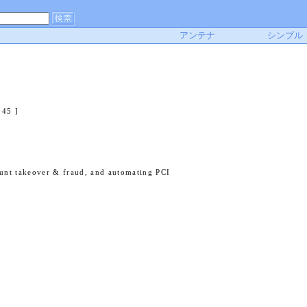
アンテナ
シンプル
245 ]
count takeover & fraud, and automating PCI