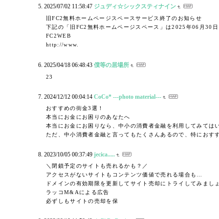
2025/07/02 11:58:47
ジュディ☆シックスティナイン
旧FC2無料ホームページスペースサービス終了のお知らせ
下記の「旧FC2無料ホームページスペース」は2025年06月3
FC2WEB
http://www.
2025/04/18 06:48:43
僕等の居場所
23
2024/12/12 00:04:14
CoCo* ---photo material---
おすすめの街金3選！
本当にお金にお困りのあなたへ
本当にお金にお困りなら、中小の消費者金融を利用してみては
ただ、中小消費者金融と言ってもたくさんあるので、特におすす
2023/10/05 00:37:49
jecica.....
＼閉鎖予定のサイトも売れるかも？／
アクセスがないサイトもコンテンツ価値で売れる場合も…
ドメインの有効期限を更新してサイト売却にトライしてみまし
ラッコM&Aによる広告
必ずしもサイトの売却を保