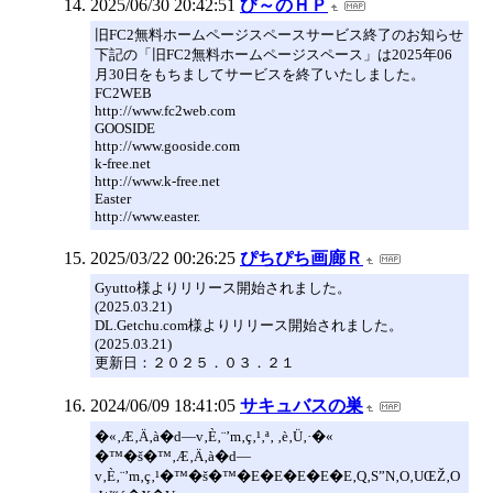
2025/06/30 20:42:51
び～のＨＰ
旧FC2無料ホームページスペースサービス終了のお知らせ
下記の「旧FC2無料ホームページスペース」は2025年06
月30日をもちましてサービスを終了いたしました。
FC2WEB
http://www.fc2web.com
GOOSIDE
http://www.gooside.com
k-free.net
http://www.k-free.net
Easter
http://www.easter.
2025/03/22 00:26:25
ぴちぴち画廊Ｒ
Gyutto様よりリリース開始されました。
(2025.03.21)
DL.Getchu.com様よりリリース開始されました。
(2025.03.21)
更新日：２０２５．０３．２１
2024/06/09 18:41:05
サキュバスの巣
�«‚Æ‚Ä‚à�d—v‚È‚¨’m‚ç‚¹‚ª‚ ‚è‚Ü‚·�«
�™�š�™‚Æ‚Ä‚à�d—
v‚È‚¨’m‚ç‚¹�™�š�™�E�E�E�E�E‚Q‚S”N‚O‚UŒŽ‚O