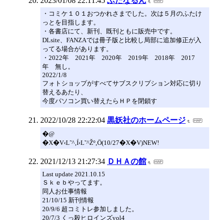
2023/01/08 22:11:45
ふたなるん
・コミケ１０１おつかれさまでした。次は５月のふたけ
っとを目指します。
・各書店にて、新刊、既刊ともに販売中です。
DLsite、FANZAでは冊子版と比較し局部に追加修正が入
ってる場合があります。
・2022年 2021年 2020年 2019年 2018年 2017
年 無し。
2022/1/8
フォトショップがすべてサブスクリプション対応に切り
替えるあたり、
今度パソコン買い替えたらＨＰを閉鎖す
2022/10/28 22:22:04
黒妖社のホームページ
�@
�X�V‹L˜^‚Í‹L˜^Žº‚Ö(10/27�X�V)NEW!
2021/12/13 21:27:34
ＤＨＡの館
Last update 2021.10.15
Ｓｋｅｂやってます。
同人お仕事情報
21/10/15 新刊情報
20/9/6 超コミトレ参加しました。
20/7/3 くっ殺ヒロインズvol4