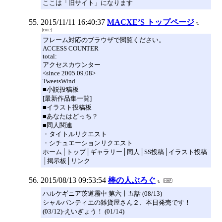
ここは「旧サイト」になります
2015/11/11 16:40:37
MACXE’S トップページ
フレーム対応のブラウザで閲覧ください。
ACCESS COUNTER
total:
アクセスカウンター
<since 2005.09.08>
TweetsWind
■小説投稿板
[最新作品集一覧]
■イラスト投稿板
■あなたはどっち？
■同人関連
・タイトルリクエスト
・シチュエーションリクエスト
ホーム│トップ│ギャラリー│同人│SS投稿│イラスト投稿
│掲示板│リンク
2015/08/13 09:53:54
棒の人ぶろぐ
ハルケギニア茨道霧中 第六十五話 (08/13)
シャルパンティエの雑貨屋さん２、本日発売です！
(03/12)-えいぎょう！ (01/14)