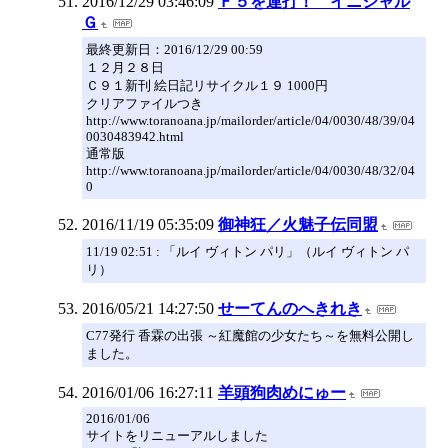
2016/12/29 03:46:09
Ｆ５を連打！ イニシャル
Ｇ
最終更新日：2016/12/29 00:59
１２月２８日
Ｃ９１新刊 絵日記リサイクル１９ 1000円
クリアファイルつき
http://www.toranoana.jp/mailorder/article/04/0030/48/39/04
0030483942.html
通常版
http://www.toranoana.jp/mailorder/article/04/0030/48/32/04
0
2016/11/19 05:35:09
御神狂／火魅子伝同盟
11/19 02:51 : 「ルイ ヴィトン パリ」（ルイ ヴィトン パ
リ）
2016/05/21 14:27:50
せーてんのへきれき
C77発行 香霖の出張 ～紅魔館の少女たち～を無料公開し
ました。
2016/01/06 16:27:11
羊頭狗肉めにゅー
2016/01/06
サイトをリニューアルしました