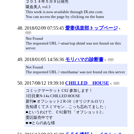
２０１４年５月９日発売
吸血美人 vol.3
This work is now available through DLsite.com.
You can access the page by clicking on the bann
2018/02/09 07:55:45
愛妻倶楽部トップページ
Not Found
The requested URL /~aisai/top.shtml was not found on this
server.
2018/01/05 14:56:36
モリハマの診断書
Not Found
The requested URL /~morihama/ was not found on this server.
2017/08/12 19:39:10
CHILLED HOUSE
コミックマーケット C92 参加します！
3日目東N-14a CHILLED HOUSE
新刊■ オフショット2 R-18（オリジナルロリ）
告知遅くてスミマセン…こっち忘れてました；
■というわけで、Ｃ92新刊 「オフショット2」
委託販売中です
■-■とらのあな様