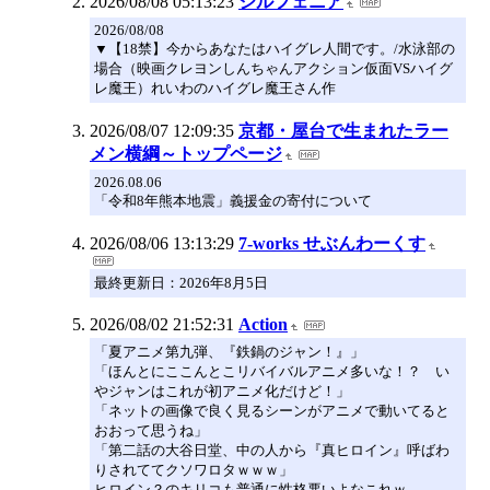
2026/08/08 05:13:23
シルフェニア
2026/08/08
▼【18禁】今からあなたはハイグレ人間です。/水泳部の
場合（映画クレヨンしんちゃんアクション仮面VSハイグ
レ魔王）れいわのハイグレ魔王さん作
2026/08/07 12:09:35
京都・屋台で生まれたラー
メン横綱～トップページ
2026.08.06
「令和8年熊本地震」義援金の寄付について
2026/08/06 13:13:29
7-works せぶんわーくす
最終更新日：2026年8月5日
2026/08/02 21:52:31
Action
「夏アニメ第九弾、『鉄鍋のジャン！』」
「ほんとにここんとこリバイバルアニメ多いな！？ い
やジャンはこれが初アニメ化だけど！」
「ネットの画像で良く見るシーンがアニメで動いてると
おおって思うね」
「第二話の大谷日堂、中の人から『真ヒロイン』呼ばわ
りされててクソワロタｗｗｗ」
ヒロイン？のキリコも普通に性格悪いよなこれｗ