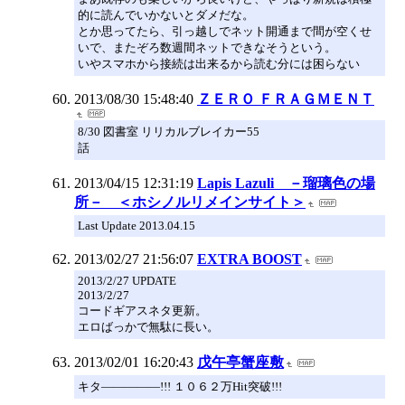
的に読んでいかないとダメだな。
とか思ってたら、引っ越しでネット開通まで間が空くせ
いで、またぞろ数週間ネットできなそうという。
いやスマホから接続は出来るから読む分には困らない
2013/08/30 15:48:40
ＺＥＲＯ ＦＲＡＧＭＥＮＴ
8/30 図書室 リリカルブレイカー55
話
2013/04/15 12:31:19
Lapis Lazuli －瑠璃色の場
所－ ＜ホシノルリメインサイト＞
Last Update 2013.04.15
2013/02/27 21:56:07
EXTRA BOOST
2013/2/27 UPDATE
2013/2/27
コードギアスネタ更新。
エロばっかで無駄に長い。
2013/02/01 16:20:43
戊午亭蟹座敷
キタ―――――!!! １０６２万Hit突破!!!