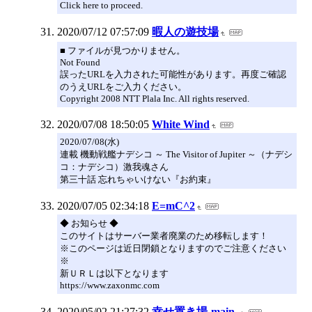
Click here to proceed.
2020/07/12 07:57:09
暇人の遊技場
■ ファイルが見つかりません。
Not Found
誤ったURLを入力された可能性があります。再度ご確認
のうえURLをご入力ください。
Copyright 2008 NTT Plala Inc. All rights reserved.
2020/07/08 18:50:05
White Wind
2020/07/08(水)
連載 機動戦艦ナデシコ ～ The Visitor of Jupiter ～（ナデシ
コ：ナデシコ）激我魂さん
第三十話 忘れちゃいけない『お約束』
2020/07/05 02:34:18
E=mC^2
◆ お知らせ ◆
このサイトはサーバー業者廃業のため移転します！
※このページは近日閉鎖となりますのでご注意ください
※
新ＵＲＬは以下となります
https://www.zaxonmc.com
2020/05/02 21:27:32
幸せ置き場-main-