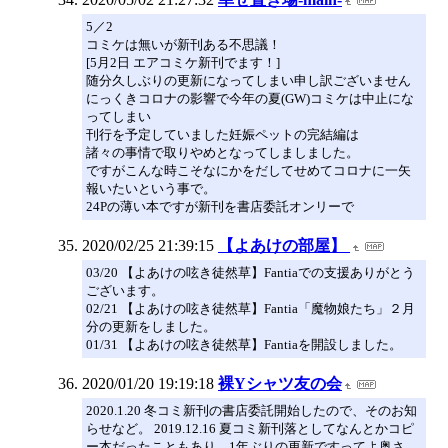
5／2
コミケは無いが新刊ある不思議！
[5月2日 エアコミケ新刊でます！]
随分久しぶりの更新になってしまい申し訳ございません
にっくきコロナの影響で今年の夏(GW)コミケは中止にな
ってしまい
刊行を予定していました妊娠ペットの完結編は
諸々の事情で取りやめとなってしましました。
ですがこんな時こそなにかをだしてせめてコロナに一矢
報いたいという事で。
24Pの薄い本ですが新刊を書店委託オンリーで
2020/02/25 21:39:15
【よあけの部屋】
03/20 【よあけの呟き徒然草】Fantiaでの支援ありがとう
ございます。
02/21 【よあけの呟き徒然草】Fantia「魔物娘たち」２月
分の更新をしました。
01/31 【よあけの呟き徒然草】Fantiaを開設しました。
2020/01/20 19:19:18
裸Yシャツ友の会
2020.1.20 冬コミ新刊の書店委託開始したので、そのお知
らせなど。 2019.12.16 夏コミ新刊落としてなんとかコピ
ー本だったこともあり、1年ぶりの更新ですってよ奥さ