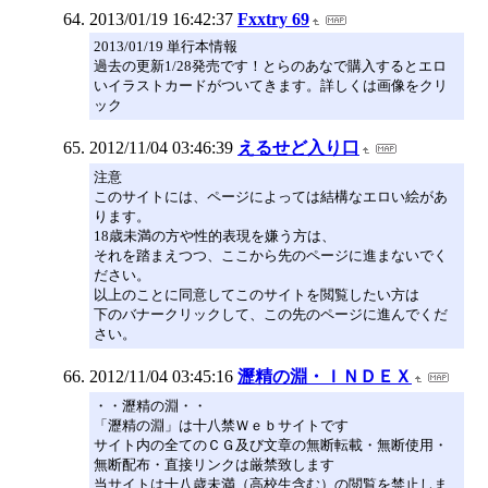
2013/01/19 16:42:37
Fxxtry 69
2013/01/19 単行本情報
過去の更新1/28発売です！とらのあなで購入するとエロ
いイラストカードがついてきます。詳しくは画像をクリ
ック
2012/11/04 03:46:39
えるせど入り口
注意
このサイトには、ページによっては結構なエロい絵があ
ります。
18歳未満の方や性的表現を嫌う方は、
それを踏まえつつ、ここから先のページに進まないでく
ださい。
以上のことに同意してこのサイトを閲覧したい方は
下のバナークリックして、この先のページに進んでくだ
さい。
2012/11/04 03:45:16
瀝精の淵・ＩＮＤＥＸ
・・瀝精の淵・・
「瀝精の淵」は十八禁Ｗｅｂサイトです
サイト内の全てのＣＧ及び文章の無断転載・無断使用・
無断配布・直接リンクは厳禁致します
当サイトは十八歳未満（高校生含む）の閲覧を禁止しま