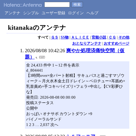
アンテナ
シンプル
ユーザー登録
ログイン
ヘルプ
kitanakaのアンテナ
すべて
|
ＧＳ
|
SS物
|
ＡＬＩＣＥ
|
官能小説
|
ＣＧ
|
その他
おとなりアンテナ
|
おすすめページ
2026/08/08 10:42:26
爽やか処理済痛快空間（仮
題）
全 24,433 件中 1～12 件を表示
d_804441
【3時間over×全パート射精】サキュバスと過ごすマゾウ
ィーク～月火水木金土日ドレイン～ベロチュー×耳舐め×
乳首責め×手コキ×パイズリ×フェラ×中出し【CV彩夢ひ
な】
発売日: 2026-08-08 00:00:00
投稿ステータス
公開中
おっぱい オナサポ カウントダウン +9
バイノーラルサンド
1 2 3 … 2,037 次へ