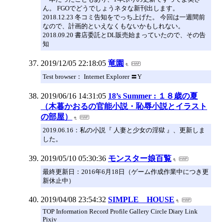
ん。 FGOでどうでしょうネタな新刊出します。
2018.12.23 冬コミ告知をでっち上げた。 今回は一週間前
なので、計画的といえなくもないかもしれない。
2018.09.20 書店委託とDL販売始まっていたので、その告
知
2019/12/05 22:18:05
竜園
Test browser： Internet Explorer 〓Y
2019/06/16 14:31:05
18’s Summer : １８歳の夏
（木暮かおるの官能小説・恥辱小説とイラスト
の部屋）
2019.06.16：私の小説『 人妻と少女の淫獄 』、更新しま
した。
2019/05/10 05:30:36
モンスター娘百覧
最終更新日：2016年6月18日（ゲーム作成作業中につき更
新休止中）
2019/04/08 23:54:32
SIMPLE HOUSE
TOP Information Record Profile Gallery Circle Diary Link
Pixiv