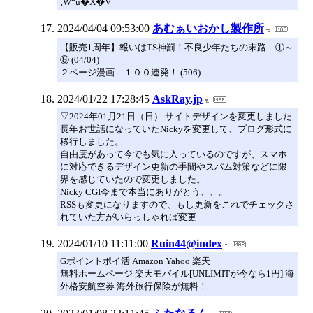
‚W“ú�X�V
2024/04/04 09:53:00
あむぁいおかし製作所
【販売1周年】報いはTS神罰！不良少年たちの末路 ①～
⑧ (04/04)
２ページ漫画 １００連発！ (506)
2024/01/22 17:28:45
AskRay.jp
▽2024年01月21日（日） サイトデザインを変更しました
長年お世話になっていたNickyを変更して、ブログ形式に
移行しました。
自由度があって今でも気に入っているのですが、スマホ
に対応できるデザイン更新の手間やスパム対策などに限
界を感じていたので変更しました。
Nicky CGI今まで本当にありがとう、、。
RSSも変更になりますので、もし更新をこれでチェックさ
れていた方がいらっしゃれば変更
2024/01/10 11:11:00
Ruin44@index
Gポイントポイ活 Amazon Yahoo 楽天
無料ホームページ 楽天モバイル[UNLIMITが今なら1円] 海
外格安航空券 海外旅行保険が無料！