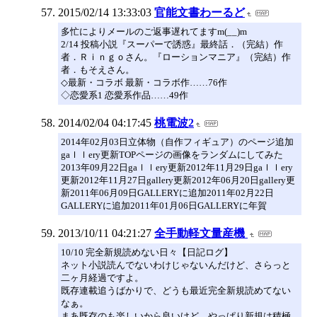
2015/02/14 13:33:03
官能文書わーるど
多忙によりメールのご返事遅れてますm(__)m
2/14 投稿小説『スーパーで誘惑』最終話．（完結）作
者．Ｒｉｎｇｏさん。『ローションマニア』（完結）作
者．もそえさん。
◇最新・コラボ 最新・コラボ作……76作
◇恋愛系1 恋愛系作品……49作
2014/02/04 04:17:45
桃電波2
2014年02月03日立体物（自作フィギュア）のページ追加
gaｌｌery更新TOPページの画像をランダムにしてみた
2013年09月22日gaｌｌery更新2012年11月29日gaｌｌery
更新2012年11月27日gallery更新2012年06月20日gallery更
新2011年06月09日GALLERYに追加2011年02月22日
GALLERYに追加2011年01月06日GALLERYに年賀
2013/10/11 04:21:27
全手動軽文量産機
10/10 完全新規読めない日々【日記ログ】
ネット小説読んでないわけじゃないんだけど、さらっと
二ヶ月経過ですよ。
既存連載追うばかりで、どうも最近完全新規読めてない
なぁ。
まあ既存のも楽しいから良いけど、やっぱり新規は積極