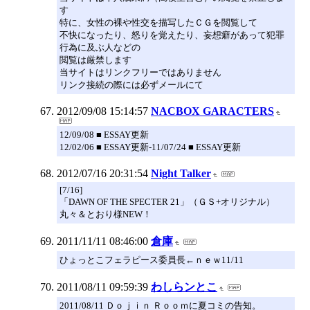
す
特に、女性の裸や性交を描写したＣＧを閲覧して
不快になったり、怒りを覚えたり、妄想癖があって犯罪
行為に及ぶ人などの
閲覧は厳禁します
当サイトはリンクフリーではありません
リンク接続の際には必ずメールにて
2012/09/08 15:14:57
NACBOX GARACTERS
12/09/08 ■ ESSAY更新
12/02/06 ■ ESSAY更新-11/07/24 ■ ESSAY更新
2012/07/16 20:31:54
Night Talker
[7/16]
「DAWN OF THE SPECTER 21」（ＧＳ+オリジナル）
丸々＆とおり様NEW！
2011/11/11 08:46:00
倉庫
ひょっとこフェラピース委員長←ｎｅｗ11/11
2011/08/11 09:59:39
わしらンとこ
2011/08/11 Ｄｏｊｉｎ Ｒｏｏｍに夏コミの告知。