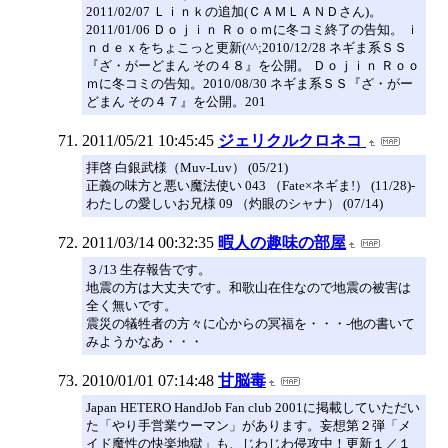
2011/02/07 Ｌｉｎｋの追加(ＣＡＭＬＡＮＤさん)。
2011/01/06 Ｄｏｊｉｎ Ｒｏｏｍに冬コミ終了の告知。 ｉ
ｎｄｅｘをちょこっと更新(^^;2010/12/28 ネギま系ＳＳ
『ざ・がーどまん その４８』を公開。 Ｄｏｊｉｎ Ｒｏｏ
ｍに冬コミの告知。2010/08/30 ネギま系ＳＳ『ざ・がー
どまん その４７』を公開。201
2011/05/21 10:45:45
ジェリクルクロネコ
拝啓 白銀武様（Muv-Luv） (05/21)
正義の味方と悪い魔法使い 043 （Fate×ネギま!） (11/28)-
わたしの愛しいお兄様 09 （灼眼のシャナ） (07/14)
2011/03/14 00:32:35
暇人の趣味の部屋
３/13 生存報告です。
地震の方は大丈夫です。和歌山在住なので地震の被害は
全く無いです。
震災の犠牲者の方々に心からの冥福を・・・-他の書いて
みようかなあ・・・
2010/01/01 07:14:48
甘脳毒
Japan HETERO HandJob Fan club 2001に掲載していただい
た「やり手営業ウーマン」があります。妄想第２弾「メ
イド魔性の快楽地獄」も、じわじわ侵攻中！更新１／１