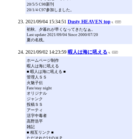
20/5/5 C98新刊
20/1/4 C97参加しました。
2021/09/04 15:34:51
Dusty HEAVEN top
初秋、夕暮れが早くなってきたなぁ。
Last update 2021/09/04 Since 2000/07/20
夏の名残。
2021/09/02 14:23:59
暇人は海に吼える
ホームページ制作
暇人は海に吼える
■ 暇人は海に吼える ■
管理人ＳＳ
火魅子伝
Fate/stay night
オリジナル
ジャンク
投稿ＳＳ
アーティ
活字中毒者
高野浩平
雑記
■ 相互リンク ■
ただそれだけのＨＰ