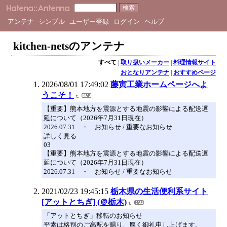
アンテナ
シンプル
ユーザー登録
ログイン
ヘルプ
kitchen-netsのアンテナ
すべて
|
取り扱いメーカー
|
料理情報サイト
おとなりアンテナ
|
おすすめページ
2026/08/01 17:49:02
藤寅工業ホームページへよ
うこそ！
【重要】熊本地方を震源とする地震の影響による配送遅
延について（2026年7月31日現在）
2026.07.31 ・ お知らせ / 重要なお知らせ
詳しく見る
03
【重要】熊本地方を震源とする地震の影響による配送遅
延について（2026年7月31日現在）
2026.07.31 ・ お知らせ / 重要なお知らせ
2021/02/23 19:45:15
栃木県の生活便利系サイト
[アットとちぎ] (＠栃木)
「アットとちぎ」移転のお知らせ
平素は格別のご高配を賜り、厚く御礼申し上げます。