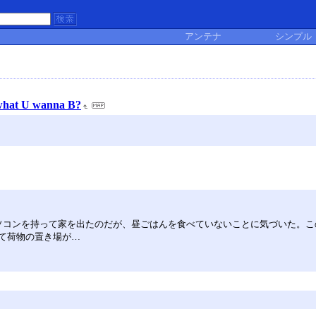
アンテナ
シンプル
at U wanna B?
ソコンを持って家を出たのだが、昼ごはんを食べていないことに気づいた。こ
て荷物の置き場が…