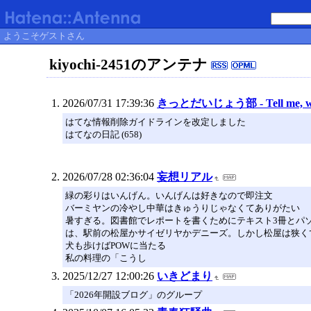
ようこそゲストさん
kiyochi-2451のアンテナ
2026/07/31 17:39:36
きっとだいじょう部 - Tell me, wh
はてな情報削除ガイドラインを改定しました
はてなの日記 (658)
2026/07/28 02:36:04
妄想リアル
緑の彩りはいんげん。いんげんは好きなので即注文
バーミヤンの冷やし中華はきゅうりじゃなくてありがたい
暑すぎる。図書館でレポートを書くためにテキスト3冊とパ
は、駅前の松屋かサイゼリヤかデニーズ。しかし松屋は狭く
犬も歩けばPOWに当たる
私の料理の「こうし
2025/12/27 12:00:26
いきどまり
「2026年開設ブログ」のグループ