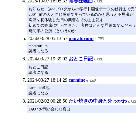
2025/10/07 16:05:33
青春狂騒曲
お知らせ 【gooブログからの移行】画像データの移行まで
200年前の人と同じ感覚で笑っているのかと思うと不思議だ
寄席を初体験した日の興奮をそのまま記す
初めての寄席に行ってきた。 客席はどんな雰囲気なんだろ
時間半の公演（というのか
2024/03/28 05:13:57
moratorium
moratorium
読者になる
2024/03/27 19:39:02
おとこ日記
おとこ日記
読者になる
2024/03/27 18:14:29
carmine
carmine跡地
読者になる
2021/02/02 00:28:50
たい焼きの中身と外っかわ
FAQ / お問い合わせ窓口