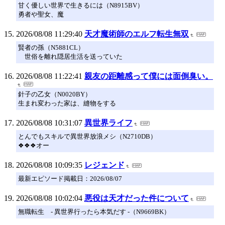
甘く優しい世界で生きるには（N8915BV）
勇者や聖女、魔
2026/08/08 11:29:40
天才魔術師のエルフ転生無双
賢者の孫（N5881CL）
世俗を離れ隠居生活を送っていた
2026/08/08 11:22:41
親友の距離感って僕には面倒臭い。
針子の乙女（N0020BY）
生まれ変わった家は、縫物をする
2026/08/08 10:31:07
異世界ライフ
とんでもスキルで異世界放浪メシ（N2710DB）
❖❖❖オー
2026/08/08 10:09:35
レジェンド
最新エピソード掲載日：2026/08/07
2026/08/08 10:02:04
悪役は天才だった件について
無職転生 - 異世界行ったら本気だす -（N9669BK）