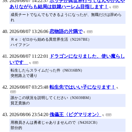
2026/08/07 14:22:37
ボッチが異世界行ってなんやかんや
ありながらも結局は奴隷ハーレム目指します！
成長チートでなんでもできるようになったが、無職だけは辞めら
れ
2026/08/07 13:26:06
恋物語の片隅で
Ｒｅ：ゼロから始める異世界生活（N2267BE）
ハイファン
2026/08/07 11:22:01
ドラゴンになりました、使い魔らし
いです
転生したらスライムだった件（N6316BN）
突然路上で通り
2026/08/07 03:25:48
転生先ではいい子になります！
誰かこの状況を説明してください（N3039BM）
貧乏貴族の
2026/08/06 23:54:20
傀儡王〈ピグマリオン〉
用務員さんは勇者じゃありませんので（N4202CB）
部分的