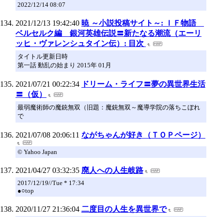
2022/12/14 08:07
2021/12/13 19:42:40
暁 ～小説投稿サイト～: ＩＦ物語
ベルセルク編 銀河英雄伝説〓新たなる潮流（エーリ
ッヒ・ヴァレンシュタイン伝）: 目次
タイトル更新日時
第一話 動乱の始まり 2015年 01月
2021/07/21 00:22:34
ドリーム・ライフ〓夢の異世界生活
〓（仮）
最弱魔術師の魔銃無双（旧題：魔銃無双～魔導学院の落ちこぼれ
で
2021/07/08 20:06:11
ながちゃんが好き（ＴＯＰページ）
© Yahoo Japan
2021/04/27 03:32:35
廃人への人生岐路
2017/12/19//Tue * 17:34
●○top
2020/11/27 21:36:04
二度目の人生を異世界で