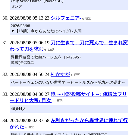
Only Sense Online（N4527BC）
センス
2026/08/08 05:13:23
シルフェニア-
2026/08/08
▼【18禁】今からあなたはハイグレ人間
2026/08/08 05:06:19
刀に生きて、刀に死んで、生まれ変
わって刀を求む
異世界迷宮で奴隷ハーレムを（N4259S）
連載(全225エ
2026/08/08 04:56:24
桂かすが
ベートーヴェンのいない世界で ～ビートルズから第九への逆走～
2026/08/08 04:30:27
暁 ～小説投稿サイト～: 俺様はフリ
ードリヒ大帝: 目次
46,644人
2026/08/08 02:37:58
左利きだったから異世界に連れて行
かれた
転生して田舎でスローライフをおくりたい（N5375CY）