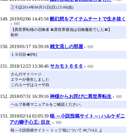
三十話2014年08月31日(日) 23:00(改)
2019/02/06 14:45:58
酷幻想をアイテムチートで生き抜く
【異世界転移の召喚者 〓異世界最強は召喚魔術でした〓】
桁外
2019/01/17 16:59:18
雑文流しの部屋
１９日目-■[PR]
2018/12/23 13:38:46
サカモト６６６
さんのマイページ
エラーが発生しました
このユーザはユーザ自
2018/07/31 16:39:16
神様からお詫びに異世界転生
ヘルプ各種マニュアルをご確認ください。
2018/02/14 02:05:39
暁 ～小説投稿サイト～: ハルケギニ
アの獅子心王: 目次
暁～小説投稿サイト～ トップ 暁について 40,714人 よ