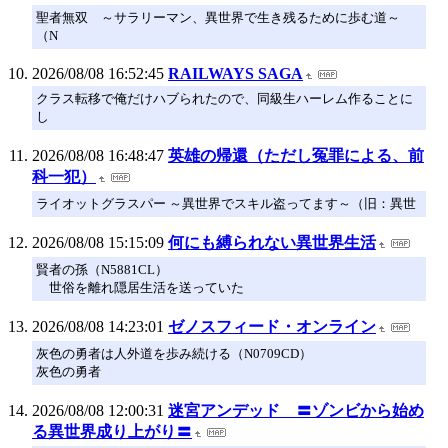
聖者無双 ～サラリーマン、異世界で生き残るために歩む道～
（N
2026/08/08 16:52:45
RAILWAYS SAGA
クラス転移で俺だけハブられたので、同級生ハーレム作ることに
し
2026/08/08 16:48:47
英雄の帰還（ただし冤罪による、前
科一犯）
ライオットグラスパー ～異世界でスキル盗ってます～（旧：異世
2026/08/08 15:15:09
何にも縛られない異世界生活
賢者の孫（N5881CL）
世俗を離れ隠居生活を送っていた
2026/08/08 14:23:01
ゼノスフィード・オンライン
灰色の勇者は人外道を歩み続ける（N0709CD）
灰色の勇者
2026/08/08 12:00:31
迷宮アンデッド 〓ゾンビから始め
る異世界成り上がり〓