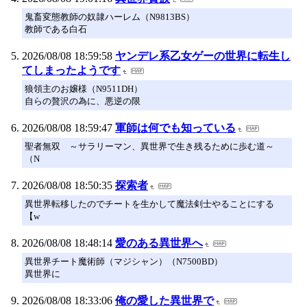
鬼畜変態教師の奴隷ハーレム（N9813BS）
教師である白石
2026/08/08 18:59:58
ヤンデレ系乙女ゲーの世界に転生し
てしまったようです
狼領主のお嬢様（N9511DH）
自らの贅沢の為に、悪逆の限
2026/08/08 18:59:47
軍師は何でも知っている
聖者無双 ～サラリーマン、異世界で生き残るために歩む道～
（N
2026/08/08 18:50:35
探索者
異世界転移したのでチートを生かして魔法剣士やることにする
【w
2026/08/08 18:48:14
愛のある異世界へ
異世界チート魔術師（マジシャン）（N7500BD）
異世界に
2026/08/08 18:33:06
俺の愛した異世界で