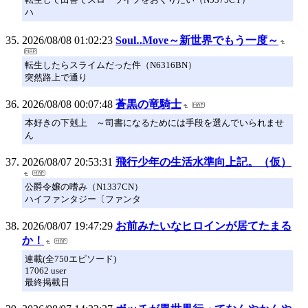
ハ
2026/08/08 01:02:23
Soul‥Move～新世界でもう一度～
転生したらスライムだった件（N6316BN）
突然路上で通り
2026/08/08 00:07:48
蒼黒の竜騎士
本好きの下剋上 ～司書になるためには手段を選んでいられませ
ん
2026/08/07 20:53:31
飛行少年の生活水準向上記。（仮）
公爵令嬢の嗜み（N1337CN）
ハイファンタジー〔ファンタ
2026/08/07 19:47:29
お前みたいなヒロインが居てたまる
か！
連載(全750エピソード)
17062 user
最終掲載日