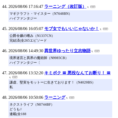
2026/08/06 17:16:47
ラーニング（改訂版）
マギクラフト・マイスター（N7648BN）
ハイファンタジー
2026/08/06 16:05:07
モブ女でもいいじゃないか！
公爵令嬢の嗜み（N1337CN）
完結済(全265エピソード
2026/08/06 14:49:30
異世界ゆったり立志物語
境界迷宮と異界の魔術師（N9985CB）
ハイファンタジー〔
2026/08/06 13:32:20
キミボク 〓 悪役なんてお断り！ 〓
謙虚、堅実をモットーに生きております！（N4029BS）
私
2026/08/06 10:50:06
ラーニング
ネクストライフ（N0744BF）
どうも//
連載(全188