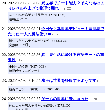
2026/08/08 08:54:08
異世界でチート能力？そんなものよ
りレベルを上げて物理で殴れ！
ありふれた職業で世界最強（N8611BV）
連載(全574エ
2026/08/08 08:08:21
今日から異世界デビュー！〓世界で
たった一人の魔法使い〓
転生したらスライムだった件（N6316BN）
突然路上で通り
2026/08/08 07:23:36
異世界生活に於ける言語チートの重
要性
王国へ続く道（N3746CE）
連載(全677エピソード)
2026/08/08 07:10:54
魔王は世界を征服するようです
最新エピソード掲載日：2026/08/06
2026/08/08 07:02:37
ゲームの世界に来ちゃった
神になった男のヤリたい放題記（N7731CC）
ドン底から最