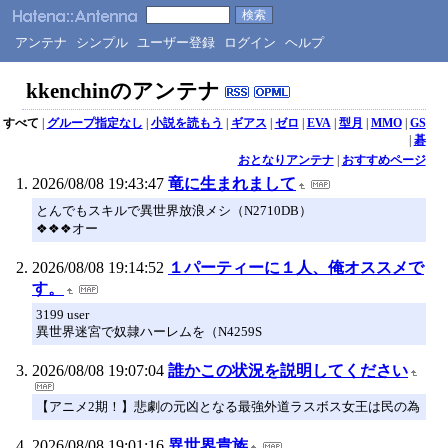
アンテナ
シンプル
ユーザー登録
ログイン
ヘルプ
kkenchinのアンテナ
すべて
|
グループ指定なし
|
小説を読もう
|
ギアス
|
ゼロ
|
EVA
|
型月
|
MMO
|
GS
|
碁
おとなりアンテナ
|
おすすめページ
2026/08/08 19:43:47
竜に生まれまして
とんでもスキルで異世界放浪メシ（N2710DB）
❖❖❖オー
2026/08/08 19:14:52
１パーティーに１人、俺オススメで
す。
3199 user
異世界迷宮で奴隷ハーレムを（N4259S
2026/08/08 19:07:04
誰かこの状況を説明してください
【アニメ2期！】悲劇の元凶となる最強外道ラスボス女王は民の為
2026/08/08 19:01:16
異世界貴族