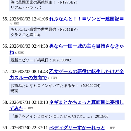
俺は星間国家の悪徳領主！（N1976EY）
リアム・セラ・バ
2026/08/03 12:41:06
れぶなんと！！〓ゾンビー建国記〓
ありふれた職業で世界最強（N8611BV）
クラスごと異世界
2026/08/03 02:44:38
男なら一国一城の主を目指さなきゃ
ね
最新エピソード掲載日：2026/08/02
2026/08/02 08:14:43
乙女ゲームの悪役に転生したけど全
力スルーの方向で
お前みたいなヒロインがいてたまるか！（N3059CH）
現実
2026/07/31 02:10:13
ネギまとかちょっと真面目に妄想し
てみた
『亜子をメインヒロインにしたいんだけど……』 2013/06
2026/07/30 22:37:11
ぺディグリーすかーれっと