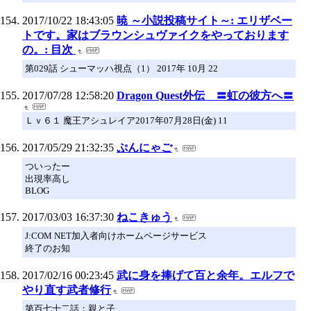
2017/10/22 18:43:05
暁 ～小説投稿サイト～: エリザベー
トです。家はブラウンシュヴァイクをやっております
の。: 目次
第029話 シューマッハ視点（1） 2017年 10月 22
2017/07/28 12:58:20
Dragon Quest外伝 〓虹の彼方へ〓
Ｌｖ６１ 魔王アシュレイア2017年07月28日(金) 11
2017/05/29 21:32:35
ぷんにゃご
ついったー
出現率高し
BLOG
2017/03/03 16:37:30
ねこきゅう
J:COM NET加入者向けホームページサービス
終了のお知
2017/02/16 00:23:45
武に身を捧げて百と余年。エルフで
やり直す武者修行
第百七十二話：親と子