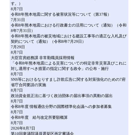
す。）
8月7日
令和8年熊本地震に関する被害状況等について（第37報）
7月31日
令和8年熊本地震における行政書士の活用について（通知）（令和
8年7月31日）
令和8年熊本地震の被災地域における建設工事等の適正な入札及び
契約について（通知）（令和8年7月29日）
7月29日
8月7日
大臣官房総務課 非常勤職員採用情報
「令和8年熊本地震による災害についての特定非常災害及びこれに
対し適用すべき措置の指定に関する政令」の公布・施行
8月7日
SNS等におけるなりすまし詐欺広告に関する対策強化のための7府
省庁合同要請の実施
8月7日
政治資金規正法に基づく政治団体の届出事項の異動の届出
8月7日
令和8年度 情報通信分野の国際標準化会議への参加者募集
8月7日
令和8年度 給与改定所要額概算
8月7日
2026年8月7日
第10回衆議院議員選挙区画定審議会