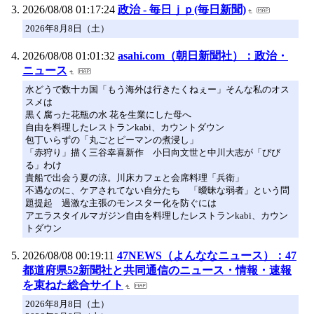
2026/08/08 01:17:24
政治 - 毎日ｊｐ(毎日新聞)
2026年8月8日（土）
2026/08/08 01:01:32
asahi.com（朝日新聞社）：政治・
ニュース
水どうで数十カ国「もう海外は行きたくねぇー」そんな私のオス
スメは
黒く腐った花瓶の水 花を生業にした母へ
自由を料理したレストランkabi、カウントダウン
包丁いらずの「丸ごとピーマンの煮浸し」
「赤狩り」描く三谷幸喜新作 小日向文世と中川大志が「びび
る」わけ
貴船で出会う夏の涼。川床カフェと会席料理「兵衛」
不遇なのに、ケアされてない自分たち 「曖昧な弱者」という問
題提起 過激な主張のモンスター化を防ぐには
アエラスタイルマガジン自由を料理したレストランkabi、カウン
トダウン
2026/08/08 00:19:11
47NEWS（よんななニュース）：47
都道府県52新聞社と共同通信のニュース・情報・速報
を束ねた総合サイト
2026年8月8日（土）