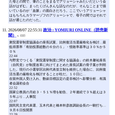
た母との間で、肇のことをまるでアリョーシャみたいだという会
話がはずむ。まったくげんきんな話なのだが、そんなことまで描
いているのが「血脈」の面白さだろう。ここでいうアリョーシャ
はもちろんカラマーゾフのアリョーシャで、母子の間ではそれで
話が通じたのだった。
2026/08/07 22:55:31
政治 : YOMIURI ONLINE（読売新
聞）
衆院選挙制度協議会の座長試案、比例復活当選厳格化を検討…最
低得票率「有効投票総数の６分の１」・惜敗率基準は３０％か５
０％
22:44
与野党でつくる「衆院選挙制度に関する協議会」の鈴木馨祐座長
（自民党）が制度改革に向けてまとめた座長試案の骨子案が判明
した。現行の小選挙区比例代表並立制を維持した場合に、比例復
活当選の厳格化を検討することが柱だ。１０日に…
在留外国人受け入れ、数値目標設定の是非検討へ影響分析…有識
者会議初会合
22:52
国家公務員の月給３・５１％増を勧告、２年連続で３％超えは３
５年ぶり…人事院
22:07
国民民主党代表選、玉木代表と橋本幹彦政調副会長の一騎打ち…
９月６日投開票
22:29