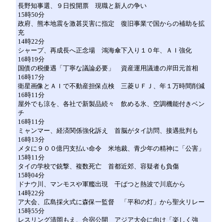
長野知事選、９日投開票 現職と新人の争い
15時50分
政府、熊本地震を激甚災害に指定 復旧事業で国からの補助を拡
充
14時22分
シャープ、再成長へ正念場 鴻海傘下入り１０年、ＡＩ強化
16時19分
国債の税優遇「丁寧な議論必要」 資産運用議連の岸田元首相
16時17分
衛星画像とＡＩで不動産担保点検 三菱ＵＦＪ、年１万時間削減
16時11分
屋外でも涼を、各社で新製品続々 飲める氷、空調機能付きベン
チ
16時11分
ミャンマー、経済関係強化訴え 首脳がタイ訪問、接遇批判も
16時13分
メタに９００億円支払い命令 米地裁、青少年の精神に「公害」
15時11分
タイの学校で銃撃、複数死亡 首都近郊、容疑者も負傷
15時04分
ドナウ川、マンモスや軍艦出現 干ばつと熱波で川底から
14時22分
ア大会、広島採火式に森保一監督 「平和の灯」から聖火リレー
15時55分
レスリング清岡もえ、合宿公開 アジア大会に向け「楽しく強