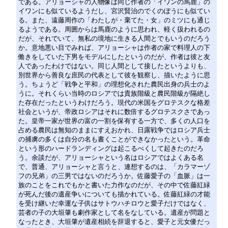
である。アリョーシャの人物像は同じ作者の「イワンの馬鹿」の
イワンにも似ているようだし、宮沢賢治のでくのぼうにも似てい
る。また、遠藤周作の「わたしが・棄てた・女」のミツにも通じ
るようである。周囲からは馬鹿のように思われ、軽く扱われるの
だが、それでいて、無私の境地に生きる人間とでもいうのだろう
か。意地悪い目でみれば、アリョーシャは作者の家で料理人の下
働きをしていた下男をモデルにしたというのだが、作者は彼と友
人であったわけではない。同じ人間として接したというよりも、
別世界から善良な庶民の代表として彼を観察し、描いたように思
う。ちょうど「戦争と平和」の理想化された農民出身の兵士のよ
うに。それくらい当時のロシアでは貴族階級と農民階級が隔絶し
た存在だったというわけだろう。現代の米国をグロテスクな格差
社会というが、帝政ロシアはそれに数倍するグロテスクさであっ
た。皇帝一家が世界の富の一割を保有する一方で、多くの人口を
占める農民は無知のままにすえおかれ、日露戦争ではロシア兵士
の捕虜の多くは自分の名も書くことができなかったという。革命
という形のハードランディングは起こるべくして起きたのだろ
う。余談だが、アリョーシャという名はロシアではよくある名
で、普通、アリョーシャと言うと、連想するのは、「カラマーゾ
フの兄弟」の三男ではないのだろうか。佐藤愛子の「血脈」は一
族のことをこれでもかと書いた力作なのだが、その中で佐藤紅緑
が死んだ後の遺産争いについても描かれている。佐藤紅緑の才能
を受け継いだ幸運な子供はサトウハチロウと愛子だけではなく、
芸者の子の大垣肇も劇作家として名をなしている。遺産が問題と
なったとき、大垣肇が遺産相続を辞退すると、愛子と元女優だっ