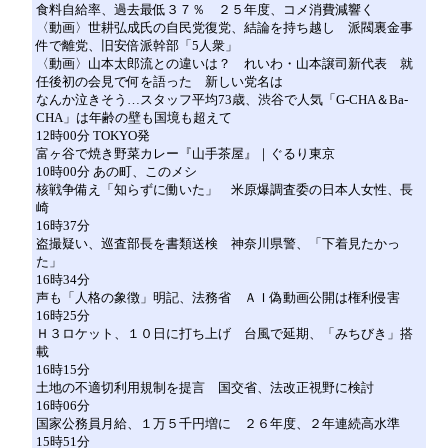
食料自給率、過去最低３７％ ２５年度、コメ消費減響く
〈動画〉世耕弘成氏の自民党復党、結論を持ち越し 派閥裏金事
件で離党、旧安倍派幹部「5人衆」
〈動画〉山本太郎流との違いは？ れいわ・山本譲司新代表 就
任後初の会見で何を語った 新しい党名は
なんか泣きそう…スタッフ平均73歳、渋谷で人気「G-CHA＆Ba-
CHA」は年齢の壁も国境も超えて
12時00分 TOKYO発
富ヶ谷で焼き野菜カレー『山手茶屋』｜ぐるり東京
10時00分 あの町、このメシ
核戦争備え「知らずに働いた」 米原爆調査委の日本人女性、長
崎
16時37分
盗撮疑い、巡査部長を書類送検 神奈川県警、「下着見たかっ
た」
16時34分
声も「人格の象徴」明記、法務省 ＡＩ偽動画公開は権利侵害
16時25分
Ｈ３ロケット、１０日に打ち上げ 台風で延期、「みちびき」搭
載
16時15分
土地の不適切利用規制を提言 国交省、法改正視野に検討
16時06分
国家公務員月給、１万５千円増に ２６年度、２年連続高水準
15時51分