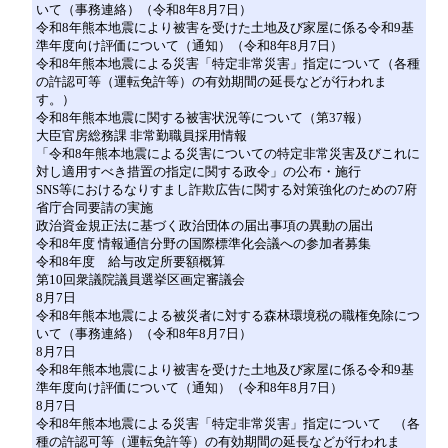
いて（事務連絡）（令和8年8月7日）
令和8年熊本地震により被害を受けた土地及び家屋に係る令和9基
準年度向け評価について（通知）（令和8年8月7日）
令和8年熊本地震による災害「特定非常災害」指定について（各種
の許認可等（運転免許等）の有効期間の延長などが行われま
す。）
令和8年熊本地震に関する被害状況等について（第37報）
大臣官房総務課 非常勤職員採用情報
「令和8年熊本地震による災害についての特定非常災害及びこれに
対し適用すべき措置の指定に関する政令」の公布・施行
SNS等におけるなりすまし詐欺広告に関する対策強化のための7府
省庁合同要請の実施
政治資金規正法に基づく政治団体の届出事項の異動の届出
令和8年度 情報通信分野の国際標準化会議への参加者募集
令和8年度 給与改定所要額概算
第10回衆議院議員選挙区画定審議会
8月7日
令和8年熊本地震による被災者に対する森林環境税の職権免除につ
いて（事務連絡）（令和8年8月7日）
8月7日
令和8年熊本地震により被害を受けた土地及び家屋に係る令和9基
準年度向け評価について（通知）（令和8年8月7日）
8月7日
令和8年熊本地震による災害「特定非常災害」指定について （各
種の許認可等（運転免許等）の有効期間の延長などが行われま