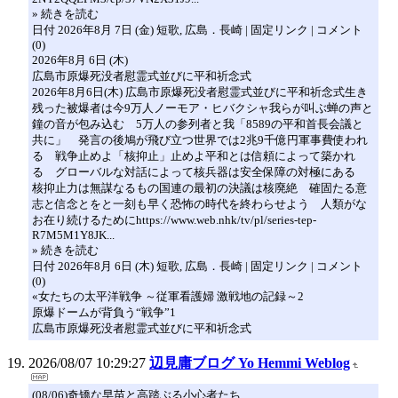
» 続きを読む
日付 2026年8月 7日 (金) 短歌, 広島．長崎 | 固定リンク | コメント
(0)
2026年8月 6日 (木)
広島市原爆死没者慰霊式並びに平和祈念式
2026年8月6日(木) 広島市原爆死没者慰霊式並びに平和祈念式生き
残った被爆者は今9万人ノーモア・ヒバクシャ我らが叫ぶ蝉の声と
鐘の音が包み込む 5万人の参列者と我「8589の平和首長会議と
共に」 発言の後鳩が飛び立つ世界では2兆9千億円軍事費使われ
る 戦争止めよ「核抑止」止めよ平和とは信頼によって築かれ
る グローバルな対話によって核兵器は安全保障の対極にある
核抑止力は無謀なるもの国連の最初の決議は核廃絶 確固たる意
志と信念とをと一刻も早く恐怖の時代を終わらせよう 人類がな
お在り続けるためにhttps://www.web.nhk/tv/pl/series-tep-
R7M5M1Y8JK...
» 続きを読む
日付 2026年8月 6日 (木) 短歌, 広島．長崎 | 固定リンク | コメント
(0)
«女たちの太平洋戦争 ～従軍看護婦 激戦地の記録～2
原爆ドームが背負う“戦争”1
広島市原爆死没者慰霊式並びに平和祈念式
2026/08/07 10:29:27
辺見庸ブログ Yo Hemmi Weblog
(08/06)奇矯な早苗と高踏ぶる小心者たち