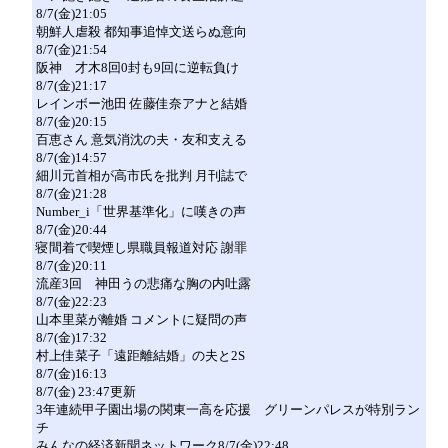
8/7(金)21:05
朝鮮人虐殺 都知事追悼文送らぬ意向
8/7(金)21:54
阪神 才木8回0封も9回に逆転負け
8/7(金)21:17
レインボー池田 佐藤佳奈アナと結婚
8/7(金)20:15
百恵さん 意気消沈の夫・友和支える
8/7(金)14:57
細川元首相が高市氏を批判 月刊誌で
8/7(金)21:28
Number_i「世界基準化」に嘆きの声
8/7(金)20:44
寝間着で喫煙し県職員報道対応 謝罪
8/7(金)20:11
流産3回 神田うの悲痛な胸の内吐露
8/7(金)22:23
山本里菜が離婚 コメントに疑問の声
8/7(金)17:32
村上佳菜子「遠距離結婚」の夫と2S
8/7(金)16:13
8/7(金) 23:47更新
3年連続甲子園出場の関東一高を応援 グリーンパレスが特別ラン
チ
みんなの経済新聞ネットワーク8/7(金)22:48