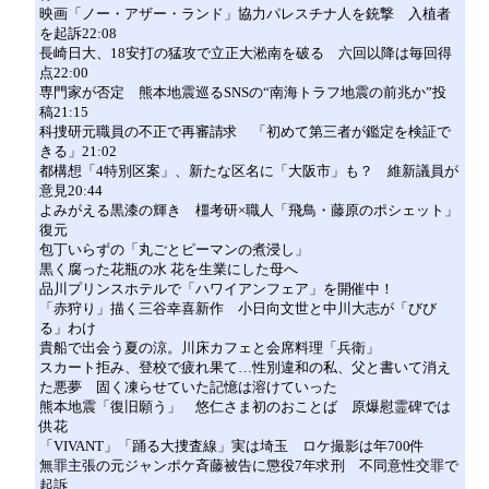
映画「ノー・アザー・ランド」協力パレスチナ人を銃撃 入植者
を起訴22:08
長崎日大、18安打の猛攻で立正大淞南を破る 六回以降は毎回得
点22:00
専門家が否定 熊本地震巡るSNSの“南海トラフ地震の前兆か”投
稿21:15
科捜研元職員の不正で再審請求 「初めて第三者が鑑定を検証で
きる」21:02
都構想「4特別区案」、新たな区名に「大阪市」も？ 維新議員が
意見20:44
よみがえる黒漆の輝き 橿考研×職人「飛鳥・藤原のポシェット」
復元
包丁いらずの「丸ごとピーマンの煮浸し」
黒く腐った花瓶の水 花を生業にした母へ
品川プリンスホテルで「ハワイアンフェア」を開催中！
「赤狩り」描く三谷幸喜新作 小日向文世と中川大志が「びび
る」わけ
貴船で出会う夏の涼。川床カフェと会席料理「兵衛」
スカート拒み、登校で疲れ果て…性別違和の私、父と書いて消え
た悪夢 固く凍らせていた記憶は溶けていった
熊本地震「復旧願う」 悠仁さま初のおことば 原爆慰霊碑では
供花
「VIVANT」「踊る大捜査線」実は埼玉 ロケ撮影は年700件
無罪主張の元ジャンポケ斉藤被告に懲役7年求刑 不同意性交罪で
起訴