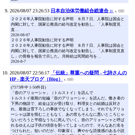
2026/08/07 23:26:53
日本自治体労働組合総連合 ::
２０２６年人事院勧告に対する声明 ８月７日、人事院は国会と
内閣に対して、国家公務員の給与改定を勧告し、「人事制度見
直…
2026-08-07
２０２６年人事院勧告に対する声明
２０２６年人事院勧告に対する声明 ８月７日、人事院は国会と
内閣に対して、国家公務員の給与改定を勧告し、「人事制度見直
し」の骨格を報告で示した。月例給は民間給与を…
2026-8-7
2026/08/07 22:56:17
「伝統」尊重への疑問 - 七詩さんの
HP - 楽天ブログ（Blog）
(7575件中 1-50件目)
「壺のアリョーシャ」（トルストイ）を読んで
トルストイ後期の短編「壺のアリョーシャ」を読んだ。働き者の
下男の物語で、給金は父が受け取り、料理女との結婚は反対さ
れ、最後は雪下ろしの事故でなくなってしまう。それでもアリョ
ーシャは誰を恨むこともなく、あの世もそんなに悪いところじゃ
ないだろうと平穏なうちに死んでいく。壺のアリョーシャと呼ば
れるゆえんは子供の頃壺を割ってしまったので、そんなあだ名を
つけられた。短いのだが、印象深く、爽やかな読後感のある小説