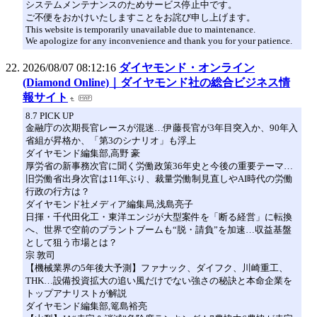
システムメンテナンスのためサービス停止中です。
ご不便をおかけいたしますことをお詫び申し上げます。
This website is temporarily unavailable due to maintenance.
We apologize for any inconvenience and thank you for your patience.
2026/08/07 08:12:16
ダイヤモンド・オンライン
(Diamond Online)｜ダイヤモンド社の総合ビジネス情
報サイト
8.7 PICK UP
金融庁の次期長官レースが混迷…伊藤長官が3年目突入か、90年入
省組が昇格か、「第3のシナリオ」も浮上
ダイヤモンド編集部,高野 豪
厚労省の新事務次官に聞く労働政策36年史と今後の重要テーマ…
旧労働省出身次官は11年ぶり、裁量労働制見直しやAI時代の労働
行政の行方は？
ダイヤモンド社メディア編集局,浅島亮子
日揮・千代田化工・東洋エンジが大型案件を「断る経営」に転換
へ、世界で空前のプラントブームも“脱・請負”を加速…収益基盤
として狙う市場とは？
宗 敦司
【機械業界の5年後大予測】ファナック、ダイフク、川崎重工、
THK…設備投資拡大の追い風だけでない強さの秘訣と本命企業を
トップアナリストが解説
ダイヤモンド編集部,篭島裕亮