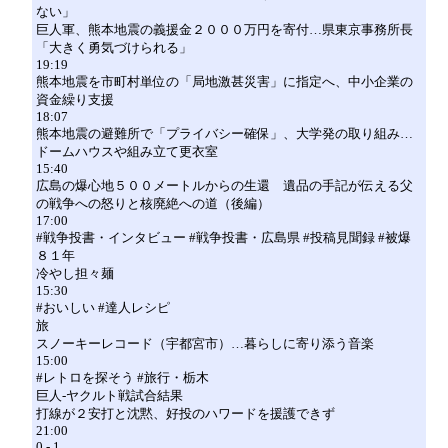
ない」
巨人軍、熊本地震の義援金２０００万円を寄付…県東京事務所長
「大きく勇気づけられる」
19:19
熊本地震を市町村単位の「局地激甚災害」に指定へ、中小企業の
資金繰り支援
18:07
熊本地震の避難所で「プライバシー確保」、大学発の取り組み…
ドームハウスや組み立て更衣室
15:40
広島の爆心地５００メートルからの生還 遺品の手記が伝える父
の戦争への怒りと核廃絶への道（後編）
17:00
#戦争投書・インタビュー #戦争投書・広島県 #投稿見聞録 #被爆
８１年
冷やし担々麺
15:30
#おいしい #達人レシピ
旅
スノーキーレコード（宇都宮市）…暮らしに寄り添う音楽
15:00
#レトロを探そう #旅行・栃木
巨人-ヤクルト戦試合結果
打線が２安打と沈黙、好投のハワードを援護できず
21:00
0 - 1