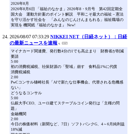
2026年8月
2026年8月6日 「福祉のなかま」2026年8・9月号 第42回定期全
国大会 運動方針案のポイント解説 平和こそ最大の福祉－憲法
を守り活かす社会を 「みんなのじんけんまもれる」福祉職場の
実現を 機関紙『福祉のなかま』 New!
2026/08/07 07:33:29
NIKKEI NET（日経ネット）：日経
の最新ニュースを速報
マイナカード関連費、発行数4分の1でも高止まり 財務省が削減
要請
5:00
初の消費税減税、社保財源の「聖域」崩す 食料品1%に代償
消費税減税
2:00
PwCコンサル樋崎社長「AIで新たな仕事機会。代替される危機感
ない」
どうなるコンサル
5:00
仏銀大手CEO、ユーロ建てステーブルコイン発行は「主権の問
題」
金融機関
2:00
今日の株価材料（新聞など、7日）ソフトバンクG、4～6月純利益
18%減