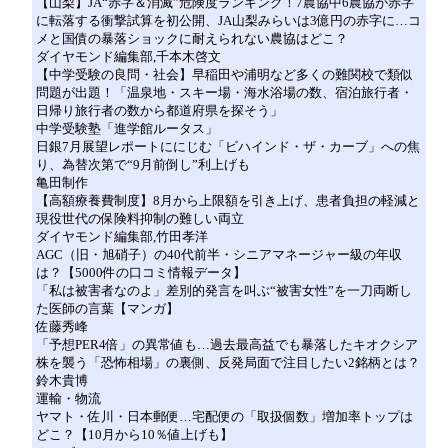
【山梨】JA“赤字＆消滅”危険度ランキング！7農協中6農協が赤字
に転落する衝撃試算を初公開、JA山梨みらいは3億円の赤字に…コ
メと国債の暴落ショックに耐えられない農協はどこ？
ダイヤモンド編集部,千本木啓文
【中学受験の良問・社会】早稲田や浦明など多くの難関校で類似
問題が出題！「温泉地・スキー場・海水浴場の数、宿泊旅行者・
日帰り旅行者の数から都道府県を探そう」
中学受験塾「進学館ルータス」
日銀7月展望レポートににじむ「ビハインド・ザ・カーブ」への焦
り、為替次第で“9月前倒し”利上げも
亀田制作
【高額療養費制度】8月から上限額を引き上げ、患者負担の軽減と
現役世代の保険料抑制の難しい両立
ダイヤモンド編集部,竹田孝洋
AGC（旧・旭硝子）の40代前半・シニアマネージャー級の年収
は？【5000件の口コミ情報データ】
「私は被害者なのよ」差別的発言を叫ぶ“被害女性”を一刀両断し
た医師の言葉【マンガ】
佐藤秀峰
「予想PER4倍」の異常値も…過去最高益でも暴落したキオクシア
株を襲う「恐怖相場」の裏側、反発局面で注目したい2銘柄とは？
鈴木貴博
運輸・物流
ヤマト・佐川・日本郵便…宅配便の「取扱個数」増加率トップは
どこ？【10月から10％値上げも】