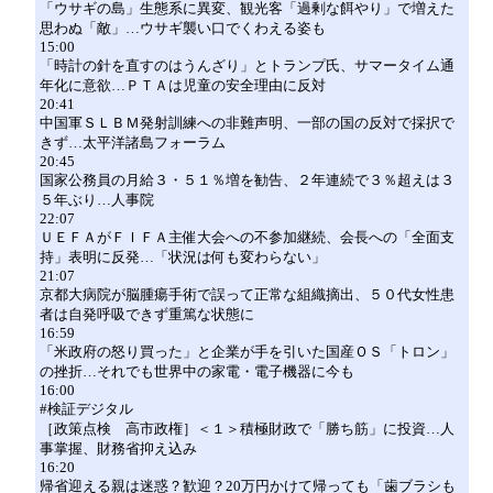
「ウサギの島」生態系に異変、観光客「過剰な餌やり」で増えた
思わぬ「敵」…ウサギ襲い口でくわえる姿も
15:00
「時計の針を直すのはうんざり」とトランプ氏、サマータイム通
年化に意欲…ＰＴＡは児童の安全理由に反対
20:41
中国軍ＳＬＢＭ発射訓練への非難声明、一部の国の反対で採択で
きず…太平洋諸島フォーラム
20:45
国家公務員の月給３・５１％増を勧告、２年連続で３％超えは３
５年ぶり…人事院
22:07
ＵＥＦＡがＦＩＦＡ主催大会への不参加継続、会長への「全面支
持」表明に反発…「状況は何も変わらない」
21:07
京都大病院が脳腫瘍手術で誤って正常な組織摘出、５０代女性患
者は自発呼吸できず重篤な状態に
16:59
「米政府の怒り買った」と企業が手を引いた国産ＯＳ「トロン」
の挫折…それでも世界中の家電・電子機器に今も
16:00
#検証デジタル
［政策点検 高市政権］＜１＞積極財政で「勝ち筋」に投資…人
事掌握、財務省抑え込み
16:20
帰省迎える親は迷惑？歓迎？20万円かけて帰っても「歯ブラシも