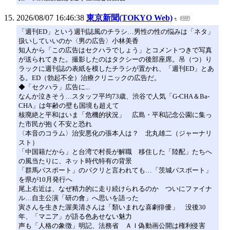
2026/08/07 16:46:38
東京新聞(TOKYO Web)
「週刊ED」という週刊誌風のチラシ…男性の性の悩みは「ネタ」
扱いしていいのか〈男の広告〉小林美香
知人から「この広告はセクハラでしょう」とコメントつきで写真
が送られてきた。撮影したのはタクシーの後部座席。吊（つ）り
ラックに週刊誌の表紙を模したチラシが置かれ、「週刊ED」とあ
る。ED（勃起不全）治療クリニックの広告だ。
◆「セクハラ」広告に...
なんか泣きそう…スタッフ平均73歳、渋谷で人気「G-CHA＆Ba-
CHA」は年齢の壁も国境も超えて
核廃絶と平和はいま「危機的状況」 広島・平和記念公園に集っ
た市民が抱く不安と恐れ
〈本音のコラム〉治安悪化の張本人は？ 北丸雄二（ジャーナリ
スト）
「中国籍だから」と台湾で村長が解職 移住した「陸配」たちへ
の風当たりに、ネット時代特有の背景
「群馬パスポート」のパクリと言われても…「茨城パスポート」
を県が10月発行へ
尾上右近は、なぜ精力的に走り続けられるのか ついにファイナ
ル…自主公演「研の會」へ思いを語った
寅さんを生きた渥美清さんは「類いまれな喜劇俳優」 没後30
年、「マニア」が語る色あせない魅力
声も「人格の象徴」明記、法務省 ＡＩ偽動画公開は権利侵害