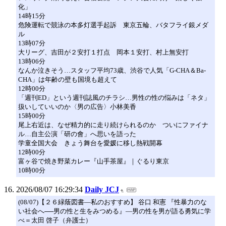
化」
14時15分
危険運転で競泳の本多灯選手起訴 東京五輪、バタフライ銀メダ
ル
13時07分
大リーグ、吉田が２安打１打点 岡本１安打、村上無安打
13時06分
なんか泣きそう…スタッフ平均73歳、渋谷で人気「G-CHA＆Ba-
CHA」は年齢の壁も国境も超えて
12時00分
「週刊ED」という週刊誌風のチラシ…男性の性の悩みは「ネタ」
扱いしていいのか〈男の広告〉小林美香
15時00分
尾上右近は、なぜ精力的に走り続けられるのか ついにファイナ
ル…自主公演「研の會」へ思いを語った
学童全国大会 きょう舞台を愛媛に移し熱戦開幕
12時00分
富ヶ谷で焼き野菜カレー『山手茶屋』｜ぐるり東京
10時00分
2026/08/07 16:29:34
Daily JCJ
(08/07)【２６緑蔭図書―私のおすすめ】 谷口 和憲 『性暴力のな
い社会へ──男の性と生をみつめる』―男の性を男が語る勇気に学
べ＝太田 啓子（弁護士）