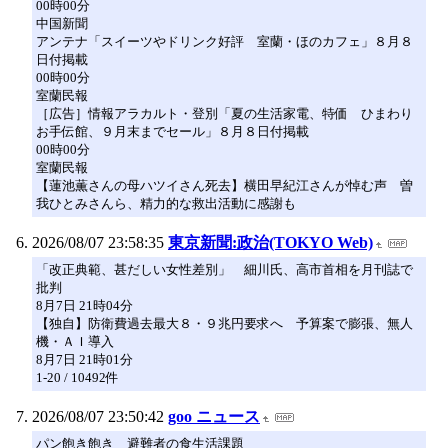
00時00分
中国新聞
アンテナ「スイーツやドリンク好評 室蘭・ほのカフェ」８月８
日付掲載
00時00分
室蘭民報
［広告］情報アラカルト・登別「夏の生活家電、特価 ひまわり
お手伝館、９月末までセール」８月８日付掲載
00時00分
室蘭民報
【蓮池薫さんの母ハツイさん死去】横田早紀江さんが悼む声 曽
我ひとみさんら、精力的な救出活動に感謝も
2026/08/07 23:58:35
東京新聞:政治(TOKYO Web)
「改正典範、甚だしい女性差別」 細川氏、高市首相を月刊誌で
批判
8月7日 21時04分
【独自】防衛費過去最大８・９兆円要求へ 予算案で膨張、無人
機・ＡＩ導入
8月7日 21時01分
1-20 / 10492件
2026/08/07 23:50:42
goo ニュース
パン飽き飽き 避難者の食生活課題