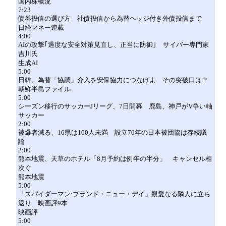
国内株概況
7:23
債券投信の選び方 社債投信から為替ヘッジ付き外債投信まで
日経マネー連載
4:00
AIの攻撃｢過度な安全対策見直し、正当に防御｣ サイバー専門家
吉川氏
生成AI
5:00
日韓、為替「協調」介入を安保協力につなげよ その突破口は？
朝鮮半島ファイル
5:00
シーズン移行のサッカーJリーグ、7日開幕 鹿島、神戸がV争い軸
サッカー
2:00
被爆者減る、16県は100人未満 設立70年の日本被団協は存続議
論
2:00
熊本地震、天草のホテル「8月予約は例年の半分」 キャンセル相
次ぐ
熊本地震
5:00
「スパイダーマン:ブランド・ニュー・デイ」親愛なる隣人に立ち
返り 映画評9本
映画評
5:00