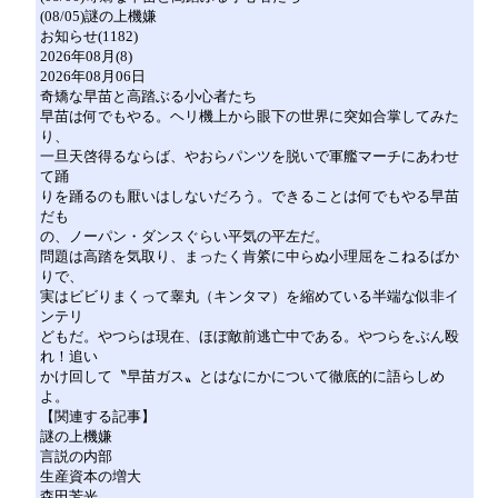
(08/05)謎の上機嫌
お知らせ(1182)
2026年08月(8)
2026年08月06日
奇矯な早苗と高踏ぶる小心者たち
早苗は何でもやる。ヘリ機上から眼下の世界に突如合掌してみた
り、
一旦天啓得るならば、やおらパンツを脱いで軍艦マーチにあわせ
て踊
りを踊るのも厭いはしないだろう。できることは何でもやる早苗
だも
の、ノーパン・ダンスぐらい平気の平左だ。
問題は高踏を気取り、まったく肯綮に中らぬ小理屈をこねるばか
りで、
実はビビりまくって睾丸（キンタマ）を縮めている半端な似非イ
ンテリ
どもだ。やつらは現在、ほぼ敵前逃亡中である。やつらをぶん殴
れ！追い
かけ回して〝早苗ガス〟とはなにかについて徹底的に語らしめ
よ。
【関連する記事】
謎の上機嫌
言説の内部
生産資本の増大
森田芳光