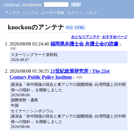
アンテナ
シンプル
ユーザー登録
ログイン
ヘルプ
knockonのアンテナ
おとなりアンテナ
|
おすすめページ
2026/08/08 02:24:40
福岡県弁護士会 弁護士会の読書
スターリングラード攻防戦
2026.08.07
2026/08/08 01:36:55
21世紀政策研究所 | The 21st
Century Public Policy Institute
講演会「米中関係の現在と東アジアの国際関係 -台湾問題と日中関
係への指針-」を開催しました
2026/08/06
国際情勢・通商
中国
セミナー／シンポジウム
講演会「米中関係の現在と東アジアの国際関係 -台湾問題と日中関
係への指針-」を開催しました
2026/08/06