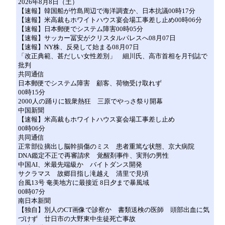
2026年8月8日（土）
【速報】韓国船が竹島周辺で海洋調査か、日本抗議00時17分
【速報】米高裁もホワイトハウス宴会場工事差し止め00時06分
【速報】日本郵便でシステム障害00時05分
【速報】サッカー冨安がクリスタルパレスへ08月07日
【速報】NY株、反発して始まる08月07日
「改正典範、甚だしい女性差別」 細川氏、高市首相を月刊誌で
批判
共同通信
日本郵便でシステム障害 顧客、荷物受け取れず
00時15分
2000人の踊りに観衆熱狂 三原でやっさ祭り開幕
中国新聞
【速報】米高裁もホワイトハウス宴会場工事差し止め
00時06分
共同通信
正常部位摘出し脳幹損傷のミス 患者重篤な状態、京大病院
DNA鑑定不正で再審請求 覚醒剤事件、実刑の男性
中国AI、米最先端級か バイトダンス開発
サクラマス 故郷目指し滝越え 清里で見頃
台風13号 奄美地方に最接近 8日夕まで暴風域
00時07分
南日本新聞
【独自】別人のCT画像で診察か 書類送検の医師 頭部出血に気
づけず 廿日市の大野東中生徒死亡事故