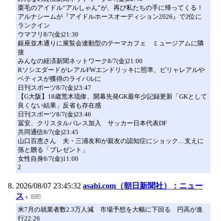
栗毛のアイドル“アルしゃん”が、再び私たちの手に帰ってくる！
アルナシームが『アイドルホースオーディション2026』で2位に
ランクイン
ウマフリ8/7(金)21:30
銀座並木通りに展覧会連動型のテーマカフェ ミュージアムに隣
接
みんなの経済新聞ネットワーク8/7(金)21:00
RソシエダードがレアルFWエンドリッキに照準、ビリャレアルや
ベティスが獲得のライバルに
日刊スポーツ8/7(金)23:47
【G大阪】18歳荒木琉偉、開幕先発GK最年少記録更新「GKとして
良くない結果」反省も存在感
日刊スポーツ8/7(金)23:46
冨安、クリスタルパレス加入 サッカー日本代表DF
共同通信8/7(金)23:45
山口百恵さん 夫・三浦友和が親友の認知症にショック…支えに
孫と贈る「プレゼント」
女性自身8/7(金)11:00
2
2026/08/07 23:45:32
asahi.com（朝日新聞社）：ニュー
ス
米7月の就業者数2.3万人減 市場予想を大幅に下回る 円高が進
行22:26