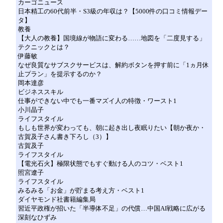
カーゴニュース
日本精工の60代前半・S3級の年収は？【5000件の口コミ情報デー
タ】
教養
【大人の教養】国境線が物語に変わる……地図を「二度見する」
テクニックとは？
伊藤敏
なぜ良質なサブスクサービスは、解約ボタンを押す前に「1ヵ月休
止プラン」を提示するのか？
岡本達彦
ビジネススキル
仕事ができない中でも一番マズイ人の特徴・ワースト1
小川晶子
ライフスタイル
もしも世界が変わっても、朝に起き出し夜眠りたい【朝か夜か・
古賀及子さん書き下ろし（3）】
古賀及子
ライフスタイル
【電光石火】極限状態でもすぐ動ける人のコツ・ベスト1
照宮遼子
ライフスタイル
みるみる「お金」が貯まる考え方・ベスト1
ダイヤモンド社書籍編集局
習近平政権が招いた「半導体不足」の代償…中国AI戦略に広がる
深刻なひずみ