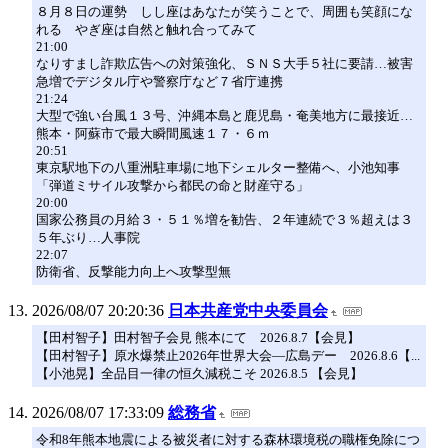
８月８日の運勢 しし座はあなたが笑うことで、周囲も笑顔にな
れる やぎ座は自然と触れ合ってみて
21:00
なりすまし詐欺広告への対策強化、ＳＮＳ大手５社に要請…被害
急増でデジタル庁や警察庁など７省庁連携
21:24
大型で強い台風１３号、沖縄本島と鹿児島・奄美地方に最接近…
熊本・阿蘇市で最大瞬間風速１７・６ｍ
20:51
東京駅地下の八重洲駐車場に地下シェルター整備へ、小池知事
「弾道ミサイル攻撃から都民の命と財産守る」
20:00
国家公務員の月給３・５１％増を勧告、２年連続で３％超えは３
５年ぶり…人事院
22:07
防衛省、反撃能力向上へ攻撃型無
2026/08/07 20:20:36
日本共産党中央委員会
【田村智子】田村智子会見 熊本にて 2026.8.7【会見】
【田村智子】原水爆禁止2026年世界大会―広島デー 2026.8.6【...
【小池晃】全品目一律の恒久減税こそ 2026.8.5 【会見】
2026/08/07 17:33:09
総務省
令和8年熊本地震による被災者に対する森林環境税の職権免除につ