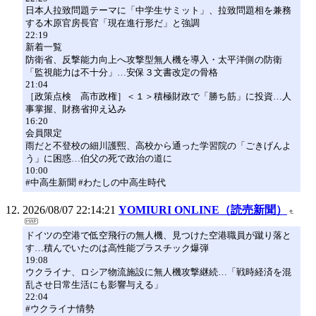
日本人拉致問題テーマに「中学生サミット」、拉致問題相を兼務
する木原官房長官「現在進行形だ」と強調
22:19
新着一覧
防衛省、反撃能力向上へ攻撃型無人機を導入・太平洋側の防衛
「監視能力は不十分」…安保３文書改定の骨格
21:04
［政策点検 高市政権］＜１＞積極財政で「勝ち筋」に投資…人
事掌握、財務省抑え込み
16:20
会員限定
雨だと不登校の細川護煕、高校から通った学習院の「ごきげんよ
う」に困惑…伯父の死で政治の道に
10:00
#中高生新聞 #わたしの中高生時代
2026/08/07 22:14:21
YOMIURI ONLINE（読売新聞）
ドイツの空港で低空飛行の無人機、見つけた空港職員が蹴り落と
す…積んでいたのは高性能プラスチック爆弾
19:08
ウクライナ、ロシア物流施設に無人機攻撃継続…「戦時経済を混
乱させ日常生活にも影響与える」
22:04
#ウクライナ情勢