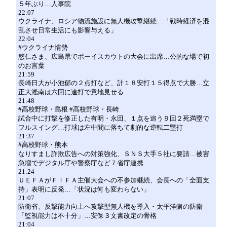
５年ぶり…人事院
22:07
ウクライナ、ロシア物流施設に無人機攻撃継続…「戦時経済を混
乱させ日常生活にも影響与える」
22:04
#ウクライナ情勢
悠仁さま、広島県でボーイスカウトの大会に出席…公的な場で初
のお言葉
21:59
長崎日大が小池郁の２点打など、計１８安打１５得点で大勝…立
正大淞南は六回に連打で意地見せる
21:48
#高校野球・島根 #高校野球・長崎
試合中に打撃を修正した有明・永田、１点を追う９回２死満塁で
フルスイング…打球は左中間に落ちて劇的な逆転二塁打
21:37
#高校野球・熊本
なりすまし詐欺広告への対策強化、ＳＮＳ大手５社に要請…被害
急増でデジタル庁や警察庁など７省庁連携
21:24
ＵＥＦＡがＦＩＦＡ主催大会への不参加継続、会長への「全面支
持」表明に反発…「状況は何も変わらない」
21:07
防衛省、反撃能力向上へ攻撃型無人機を導入・太平洋側の防衛
「監視能力は不十分」…安保３文書改定の骨格
21:04