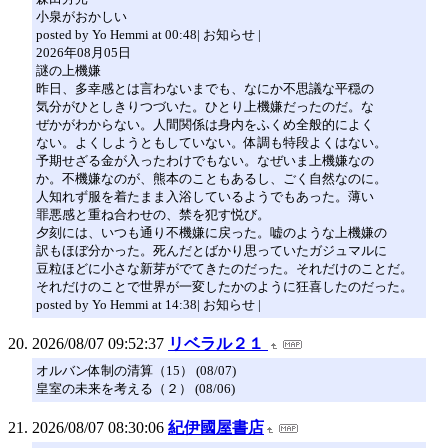
小泉がおかしい
posted by Yo Hemmi at 00:48| お知らせ |
2026年08月05日
謎の上機嫌
昨日、多幸感とは言わないまでも、なにか不思議な平穏の
気分がひとしきりつづいた。ひとり上機嫌だったのだ。な
ぜかがわからない。人間関係は身内をふくめ全般的によく
ない。よくしようともしていない。体調も特段よくはない。
予期せざる金が入ったわけでもない。なぜいま上機嫌なの
か。不機嫌なのが、熊本のこともあるし、ごく自然なのに。
人知れず服を着たまま入浴しているようでもあった。薄い
罪悪感と重ね合わせの、禁を犯す悦び。
夕刻には、いつも通り不機嫌に戻った。嘘のような上機嫌の
訳もほぼ分かった。死んだとばかり思っていたガジュマルに
豆粒ほどに小さな新芽がでてきたのだった。それだけのことだ。
それだけのことで世界が一変したかのように狂喜したのだった。
posted by Yo Hemmi at 14:38| お知らせ |
2026/08/07 09:52:37
リベラル２１
オルバン体制の清算（15） (08/07)
皇室の未来を考える（２） (08/06)
2026/08/07 08:30:06
紀伊國屋書店