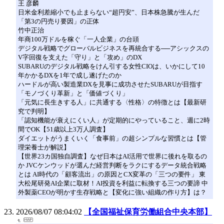
王 彦麟
日米金利差縮小でも止まらない“超円安”、日本株急騰が生んだ
「第3の円売り要因」の正体
竹中正治
年商100万ドルを稼ぐ「一人企業」の台頭
デジタル戦略でグローバルビジネスを再統合する──アシックスの
V字回復を支えた「守り」と「攻め」のDX
SUBARUのデジタル戦略をけん引する女性CIOは、いかにして10
年かかるDXを1年で成し遂げたのか
ハードルが高い製造業DXを見事に成功させたSUBARUが目指す
「モノづくり革新」と「価値づくり」
「元気に長生きする人」に共通する〈性格〉の特徴とは【最新研
究で判明】
「認知機能が衰えにくい人」が定期的にやっていること、週に2時
間でOK【51歳以上3万人調査】
ダイエットがうまくいく「食事前」の超シンプルな習慣とは【管
理栄養士が解説】
【世界23カ国独自調査】なぜ日本はAI活用で世界に後れを取るの
か JVCケンウッドが選んだ経営判断をラクにするデータ統合戦略
とは AI時代の「顧客流出」の原因とCX変革の「三つの要件」 東
大松尾研発AI企業に取材！AI投資を利益に転換する三つの要諦 中
外製薬CEOが明かす生存戦略と【変化に強い組織の作り方】は？
2026/08/07 08:04:02
【全国福祉保育労働組合中央本部】