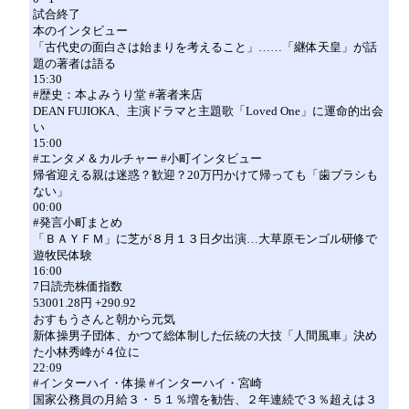
試合終了
本のインタビュー
「古代史の面白さは始まりを考えること」……「継体天皇」が話
題の著者は語る
15:30
#歴史：本よみうり堂 #著者来店
DEAN FUJIOKA、主演ドラマと主題歌「Loved One」に運命的出会
い
15:00
#エンタメ＆カルチャー #小町インタビュー
帰省迎える親は迷惑？歓迎？20万円かけて帰っても「歯ブラシも
ない」
00:00
#発言小町まとめ
「ＢＡＹＦＭ」に芝が８月１３日夕出演…大草原モンゴル研修で
遊牧民体験
16:00
7日読売株価指数
53001.28円 +290.92
おすもうさんと朝から元気
新体操男子団体、かつて総体制した伝統の大技「人間風車」決め
た小林秀峰が４位に
22:09
#インターハイ・体操 #インターハイ・宮崎
国家公務員の月給３・５１％増を勧告、２年連続で３％超えは３