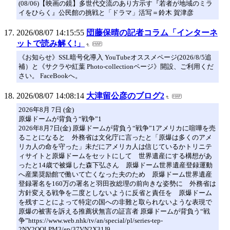
(08/06)【映画の鏡】多世代交流のあり方示す『若者が地域のミラ
イをひらく』公民館の挑戦と「ドラマ」活写＝鈴木 賀津彦
2026/08/07 14:15:55
団藤保晴の記者コラム「インターネ
ットで読み解く!」
《お知らせ》SSL暗号化導入 YouTubeオススメページ(2026/8/5追
補）と《サクラや紅葉 Photo-collectionページ》開設、ご利用くだ
さい。 FaceBookへ。
2026/08/07 14:08:14
大津留公彦のブログ2
2026年8月 7日 (金)
原爆ドームが背負う“戦争”1
2026年8月7日(金) 原爆ドームが背負う“戦争”1アメリカに喧嘩を売
ることになると 外務省は文化庁に言ったと「原爆は多くのアメ
リカ人の命を守った」未だにアメリカ人は信じているかトリニテ
ィサイトと原爆ドームをセットにして 世界遺産にする構想があ
ったと14歳で被爆した森下弘さん 原爆ドーム世界遺産登録運動
へ産業奨励館で働いて亡くなった夫のため 原爆ドーム世界遺産
登録署名を160万の署名と羽田孜総理の前向きな姿勢に 外務省は
方針変える戦争を二度としないように反省と責任を 原爆ドーム
を残すことによって特定の国への非難と取られないような表現で
原爆の被害を訴える推薦状無言の証言者 原爆ドームが背負う“戦
争”https://www.web.nhk/tv/an/special/pl/series-tep-
2NY2QQLPM3/ep/37VN2X31J9...