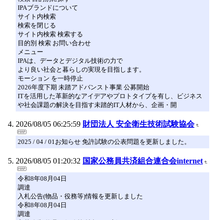
IPAブランドについて
サイト内検索
検索を閉じる
サイト内検索 検索する
目的別 検索 お問い合わせ
メニュー
IPAは、データとデジタル技術の力で
より良い社会と暮らしの実現を目指します。
モーション を一時停止
2026年度下期 未踏アドバンスト事業 公募開始
ITを活用した革新的なアイデアやプロトタイプを有し、ビジネス
や社会課題の解決を目指す未踏的IT人材から、企画・開
2026/08/05 06:25:59
財団法人 安全衛生技術試験協会
2025 / 04 / 01お知らせ 免許試験の公表問題を更新しました。
2026/08/05 01:20:32
国家公務員共済組合連合会internet
令和8年08月04日
調達
入札公告(物品・役務等)情報を更新しました
令和8年08月04日
調達