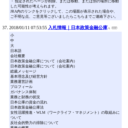
・ 指定されたページが削除、または移動、または別の場所に移動
した可能性が考えられます。
JRA内のリンクをクリックして、この場面が表示された場合や、
ご不明な点、ご意見等ございましたらこちらまでご連絡下さい。
2018/01/11 07:53:55
入札情報｜日本政策金融公庫
小
中
大
日本語
会社概要
日本政策金融公庫について（会社案内）
日本政策金融公庫について（会社案内）
総裁メッセージ
基本理念及び経営方針
業務運営計画
プロフィール
ガバナンス体制
業務と財務の状況
日本公庫の資金の流れ
日本政策金融公庫法
女性活躍推進・WLM（ワークライフ・マネジメント）の取組みに
ついて
反社会的勢力の排除について
業務の概要