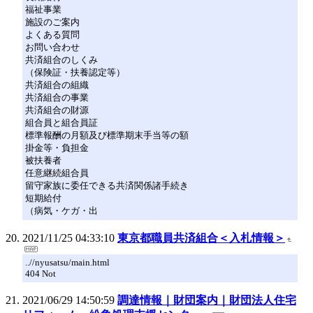
福祉事業
施設のご案内
よくある質問
お問い合わせ
共済組合のしくみ
（保険証・扶養認定等）
共済組合の組織
共済組合の事業
共済組合の財源
組合員と組合員証
標準報酬の月額及び標準期末手当等の額
掛金等・負担金
被扶養者
任意継続組合員
留守家族に委任できる共済関係諸手続き
短期給付
（病気・ケガ・出
2021/11/25 04:33:10
東京都職員共済組合＜入札情報＞
..//nyusatsu/main.html
404 Not
2021/06/29 14:50:59
調達情報｜財団案内｜財団法人住宅