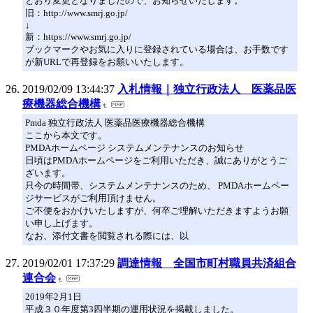
とおり変更となりましたので、お知らせいたします。
旧：http://www.smrj.go.jp/
↓
新：https://www.smrj.go.jp/
ブックマークやお気に入りに登録されている場合は、お手数です
が新URLで再登録をお願いいたします。
2019/02/09 13:44:37
入札情報｜独立行政法人 医薬品医
療機器総合機構
Pmda 独立行政法人 医薬品医療機器総合機構
ここから本文です。
PMDAホームページ システムメンテナンスのお知らせ
日頃はPMDAホームページをご利用いただき、誠にありがとうご
ざいます。
只今の時間帯、システムメンテナンスのため、 PMDAホームペー
ジサービスがご利用頂けません。
ご不便をおかけいたしますが、何卒ご理解いただきますようお願
い申し上げます。
なお、添付文書を閲覧される際には、以
2019/02/01 17:37:29
調達情報 全国市町村職員共済組合
連合会
2019年2月1日
平成３０年度第3四半期の運用状況を掲載しました。