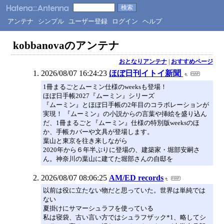
アンテナ
シンプル
ユーザー登録
ログイン
ヘルプ
kobbanovaのアンテナ
おとなりアンテナ
|
おすすめページ
2026/08/07 16:24:23
ほぼ日刊イトイ新聞
1冊まるごとムーミン仕様のweeksも登場！
ほぼ日手帳2027『ムーミン』シリーズ
『ムーミン』とほぼ日手帳の2年目のコラボレーションが
実現！ 『ムーミン』の小説からの言葉や挿絵を盛り込ん
だ、1冊まるごと『ムーミン』仕様の特別版weeksのほ
か、手帳カバーや文具が登場します。
葉山と東京を往き来しながら
2020年から６年半ぶりに登場の、建築家・堀部安嗣さ
ん。神奈川の葉山に建てた堀部さんの自邸を
2026/08/07 08:06:25
AM/ED records
以前は役に立たない物だと思っていた。世界は単純では
ない
夏掛けにサマーシュラフを使っている
私は寝袋、古い言い方ではシュラフザック*1、略してシ