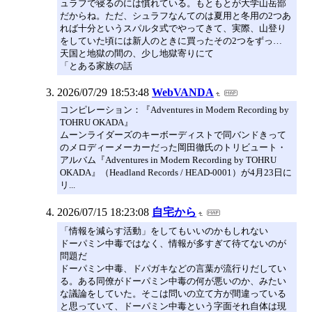
ュラフで寝るのには慣れている。もともとが大学山岳部
だからね。ただ、シュラフなんてのは夏用と冬用の2つあ
れば十分というスパルタ式でやってきて、実際、山登り
をしていた頃には新人のときに買ったその2つをずっ…
天国と地獄の間の、少し地獄寄りにて
「とある家族の話
2026/07/29 18:53:48
WebVANDA
コンピレーション：『Adventures in Modern Recording by
TOHRU OKADA』
ムーンライダーズのキーボーディストで同バンドきって
のメロディーメーカーだった岡田徹氏のトリビュート・
アルバム『Adventures in Modern Recording by TOHRU
OKADA』（Headland Records / HEAD-0001）が4月23日に
リ...
2026/07/15 18:23:08
自宅から
「情報を減らす活動」をしてもいいのかもしれない
ドーパミン中毒ではなく、情報が多すぎて待てないのが
問題だ
ドーパミン中毒、ドパガキなどの言葉が流行りだしてい
る。ある同僚がドーパミン中毒の何が悪いのか、みたい
な議論をしていた。そこは問いの立て方が間違っている
と思っていて、ドーパミン中毒という字面それ自体は現