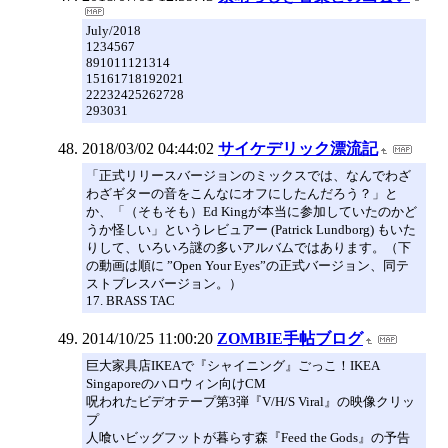
July/2018
1234567
891011121314
15161718192021
22232425262728
293031
2018/03/02 04:44:02
サイケデリック漂流記
「正式リリースバージョンのミックスでは、なんでわざ
わざギターの音をこんなにオフにしたんだろう？」と
か、「（そもそも）Ed Kingが本当に参加していたのかど
うか怪しい」というレビュアー (Patrick Lundborg) もいた
りして、いろいろ謎の多いアルバムではあります。（下
の動画は順に ”Open Your Eyes”の正式バージョン、同テ
ストプレスバージョン。）
17. BRASS TAC
2014/10/25 11:00:20
ZOMBIE手帖ブログ
巨大家具店IKEAで『シャイニング』ごっこ！IKEA
Singaporeのハロウィン向けCM
呪われたビデオテープ第3弾『V/H/S Viral』の映像クリッ
プ
人喰いビッグフットが暮らす森『Feed the Gods』の予告