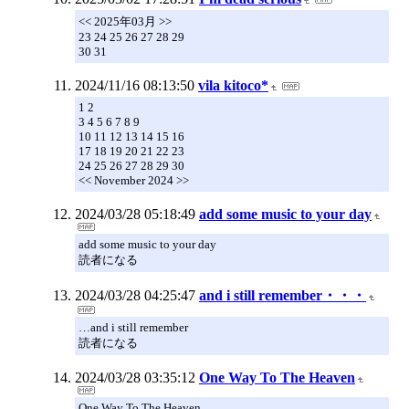
<< 2025年03月 >>
23 24 25 26 27 28 29
30 31
2024/11/16 08:13:50
vila kitoco*
1 2
3 4 5 6 7 8 9
10 11 12 13 14 15 16
17 18 19 20 21 22 23
24 25 26 27 28 29 30
<< November 2024 >>
2024/03/28 05:18:49
add some music to your day
add some music to your day
読者になる
2024/03/28 04:25:47
and i still remember・・・
…and i still remember
読者になる
2024/03/28 03:35:12
One Way To The Heaven
One Way To The Heaven