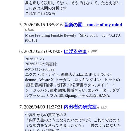
象を正しく説明してない。そうではなくて、たとえばS…
しゅみは人間の分析です
これでクビになら
2026/06/15 18:58:16
音楽の園 music of my mind
Maze Featuring Frankie Beverly『Silky Soul』 by けんけん
(06/13)
2026/05/25 09:19:07
にげるやま
2026-05-23
20260522の備忘録
#ゲンロン260522
エクス・ポ・ナイト, 西島大介a.k.a.DJまほうつかい,
detune., We are X, トータス…ロッキングオン…ヒットの
復権, 音楽評論家, 批評家, 中公新書ラクレ, メイド・イ
ン・ジャパン, 速水健朗, 機械ぎらい, エレベーター, ダブ
ルプッシュ, カフカ, 城, Zipang, ちゃんみな, HANA,
2026/04/09 11:37:21
内田樹の研究室
中高生からの質問その３
「内田先生のようになりたいのですが、これまでどのよ
うな努力をなさってきましたか？」 僕のようになりた
いという人に初めて...