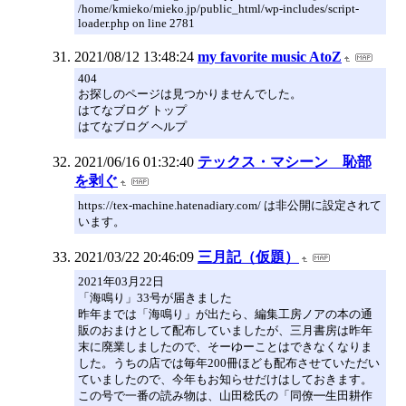
/home/kmieko/mieko.jp/public_html/wp-includes/script-
loader.php on line 2781
2021/08/12 13:48:24
my favorite music AtoZ
404
お探しのページは見つかりませんでした。
はてなブログ トップ
はてなブログ ヘルプ
2021/06/16 01:32:40
テックス・マシーン 恥部
を剥ぐ
https://tex-machine.hatenadiary.com/ は非公開に設定されて
います。
2021/03/22 20:46:09
三月記（仮題）
2021年03月22日
「海鳴り」33号が届きました
昨年までは「海鳴り」が出たら、編集工房ノアの本の通
販のおまけとして配布していましたが、三月書房は昨年
末に廃業しましたので、そーゆーことはできなくなりま
した。うちの店では毎年200冊ほども配布させていただい
ていましたので、今年もお知らせだけはしておきます。
この号で一番の読み物は、山田稔氏の「同僚━生田耕作