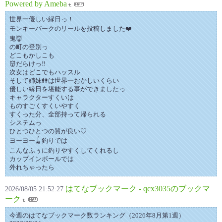
Powered by Ameba
世界一優しい縁日っ！
モンキーパークのリールを投稿しました❤️
鬼👹
の町の登別っ
どこもかしこも
👹だらけっ‼️
次女はどこでもハッスル
そして姉妹👭は世界一おかしいくらい
優しい縁日を堪能する事ができましたっ
キャラクターすくいは
ものすごくすくいやすく
すくった分、全部持って帰られる
システムっ
ひとつひとつの質が良い♡
ヨーヨー🪀釣りでは
こんなふぅに釣りやすくしてくれるし
カップインボールでは
外れちゃったら
はてなブックマーク - qcx3035のブックマ
2026/08/05 21:52:27
ーク
今週のはてなブックマーク数ランキング（2026年8月第1週）