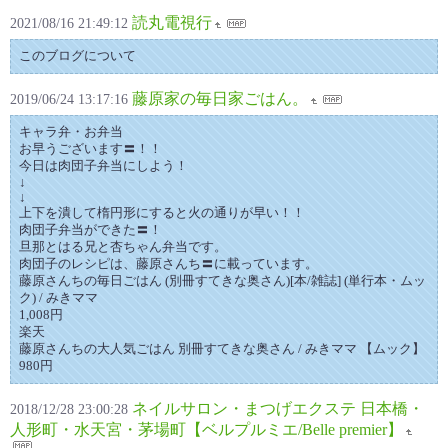
読丸電視行
2021/08/16 21:49:12
このブログについて
藤原家の毎日家ごはん。
2019/06/24 13:17:16
キャラ弁・お弁当
お早うございます〓！！
今日は肉団子弁当にしよう！
↓
↓
上下を潰して楕円形にすると火の通りが早い！！
肉団子弁当ができた〓！
旦那とはる兄と杏ちゃん弁当です。
肉団子のレシピは、藤原さんち〓に載っています。
藤原さんちの毎日ごはん (別冊すてきな奥さん)[本/雑誌] (単行本・ムッ
ク) / みきママ
1,008円
楽天
藤原さんちの大人気ごはん 別冊すてきな奥さん / みきママ 【ムック】
980円
ネイルサロン・まつげエクステ 日本橋・
2018/12/28 23:00:28
人形町・水天宮・茅場町【ベルプルミエ/Belle premier】