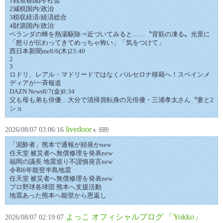
1雑魚寝国内/社会
2減税国内/政治
3税収経済/経済総合
4財源国内/政治
ベランダの蜂を熱湯駆除⇒近づいてみると……〝背筋の凍る〟光景に
「怒りが伝わってきてめっちゃ怖い」「気をつけて」
西日本新聞me8/6(木)23:40
2
3
ロドリ、レアル・マドリードではなくバルセロナ移籍へ！スペインメ
ディアが一斉報道
DAZN News8/7(金)0:34
父も母も弟も俳優…大分で清掃員転身の元俳優・三浦孝太さん〝妻と2
ショ
livedoor
2026/08/07 03:06:16
「泥酔者」熊本で通報が頻発かnew
任天堂 被災者へ無償修理を発表new
福岡の議長 地震巡り不謹慎発言new
令和6年能登半島地震
任天堂 被災者へ無償修理を発表new
プロ野球各球団 熊本へ支援活動
地震あった熊本へ能登から恩返し
よっこ オフィシャルブログ 「Yokko」
2026/08/07 02:19:07