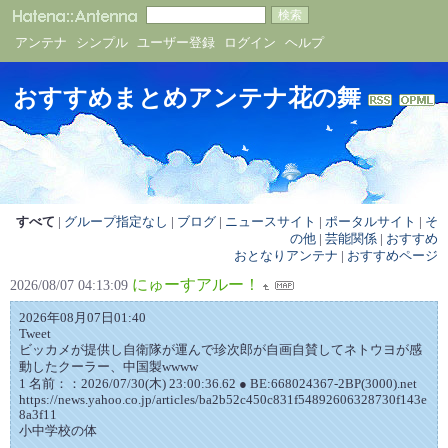
アンテナ
シンプル
ユーザー登録
ログイン
ヘルプ
おすすめまとめアンテナ花の舞
すべて
|
グループ指定なし
|
ブログ
|
ニュースサイト
|
ポータルサイト
|
そ
の他
|
芸能関係
|
おすすめ
おとなりアンテナ
|
おすすめページ
にゅーすアルー！
2026/08/07 04:13:09
2026年08月07日01:40
Tweet
ビッカメが提供し自衛隊が運んで珍次郎が自画自賛してネトウヨが感
動したクーラー、中国製wwww
1 名前：：2026/07/30(木) 23:00:36.62 ● BE:668024367-2BP(3000).net
https://news.yahoo.co.jp/articles/ba2b52c450c831f54892606328730f143e
8a3f11
小中学校の体