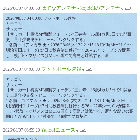
はてなアンテナ - kojidellのアンテナ
2026/08/07 04:06:58
2026/08/07 04:00:00 フットボール速報
カテゴリ
サッカー
【サッカー】横浜M“和製フォーデン”三井寺 16歳4カ月5日でJ1開幕
史上最年少先発デビューへ「ワクワクする」
1 名前：ゴアマガラ ★：2026/08/06(木) 22:21:15.18 ID:HqAbm3J+9.net
明治安田J1リーグは7日に秋春制に移行する26～27年シーズンが開幕
し、横浜F・マリノスはMUFG国立で鹿島と対戦する。新
フットボール速報
2026/08/07 04:00:00
カテゴリ
サッカー
【サッカー】横浜M“和製フォーデン”三井寺 16歳4カ月5日でJ1開幕
史上最年少先発デビューへ「ワクワクする」
1 名前：ゴアマガラ ★：2026/08/06(木) 22:21:15.18 ID:HqAbm3J+9.net
明治安田J1リーグは7日に秋春制に移行する26～27年シーズンが開幕
し、横浜F・マリノスはMUFG国立で鹿島と対戦する。新たな歴史の幕
開けとなる“オリ10”対決で、16歳でプロ契約
Yahoo!ニュース
2026/08/07 03:59:20