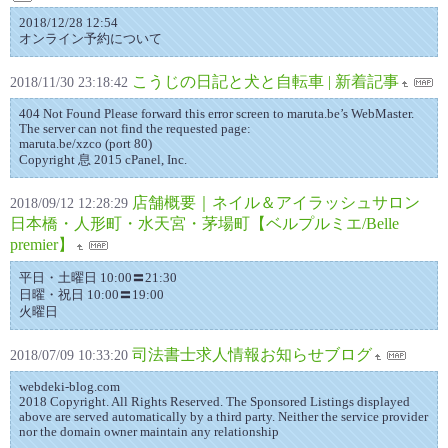
2018/12/28 12:54
オンライン予約について
こうじの日記と犬と自転車 | 新着記事
2018/11/30 23:18:42
404 Not Found Please forward this error screen to maruta.be’s WebMaster.
The server can not find the requested page:
maruta.be/xzco (port 80)
Copyright 息 2015 cPanel, Inc.
店舗概要｜ネイル＆アイラッシュサロン
2018/09/12 12:28:29
日本橋・人形町・水天宮・茅場町【ベルプルミエ/Belle
premier】
平日・土曜日 10:00〓21:30
日曜・祝日 10:00〓19:00
火曜日
司法書士求人情報お知らせブログ
2018/07/09 10:33:20
webdeki-blog.com
2018 Copyright. All Rights Reserved. The Sponsored Listings displayed
above are served automatically by a third party. Neither the service provider
nor the domain owner maintain any relationship