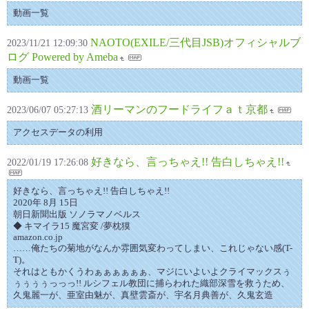
動画一覧
NAOTO(EXILE/三代目JSB)オフィシャルブ
2023/11/21 12:09:30
ログ Powered by Ameba
動画一覧
酒リーマンのフードライフａｔ京都
2023/06/07 05:27:13
アクセスデータの利用
好きなら、言っちゃえ!! 告白しちゃえ!!
2022/01/19 17:26:08
好きなら、言っちゃえ!! 告白しちゃえ!!
2020年 8月 15日
朝日新聞出版 ソノラマノベルス
◆ キマイラ15 魔宮変 /夢枕獏
amazon.co.jp
……俺たちの菊地がなんか雰囲気変わってしまい、これじゃない感(T-
T)。
それはともかくうわぁぁぁぁぁぁ、マジにいよいよクライマックスぅ
ぅぅぅぅっっっ!! ルシフェル教団に捕らわれた織部深雪を救うため、
久鬼麗一が、亜室由魅が、真壁雲斎が、宇名月典善が、久鬼玄造