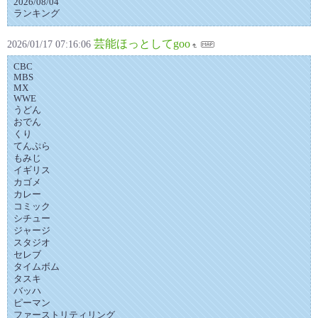
2026/08/04
ランキング
芸能ほっとしてgoo
2026/01/17 07:16:06
CBC
MBS
MX
WWE
うどん
おでん
くり
てんぷら
もみじ
イギリス
カゴメ
カレー
コミック
シチュー
ジャージ
スタジオ
セレブ
タイムボム
タスキ
バッハ
ピーマン
ファーストリティリング