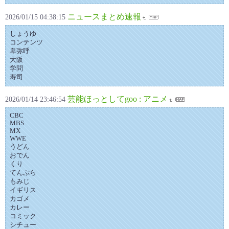
ニュースまとめ速報
2026/01/15 04:38:15
しょうゆ
コンテンツ
卑弥呼
大阪
学問
寿司
芸能ほっとしてgoo : アニメ
2026/01/14 23:46:54
CBC
MBS
MX
WWE
うどん
おでん
くり
てんぷら
もみじ
イギリス
カゴメ
カレー
コミック
シチュー