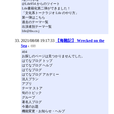
@Life954 からのツイート
Life書籍化第二弾ができました！
「文化系トークラジオ Life のやり方」
第一弾はこちら
過去のテーマ一覧
出演者別テーマ一覧
life@tbs.co.j
2021/08/08 19:17:33
【海難記】 Wrecked on the
Sea
404
お探しのページは見つかりませんでした。
はてなブログ トップ
はてなブログ ヘルプ
はてなブログ
はてなブログ アカデミー
法人プラン
アプリ
テーマ ストア
旬のトピック
グループ
著名人ブログ
今週のお題
機能変更・お知らせ・ヘルプ