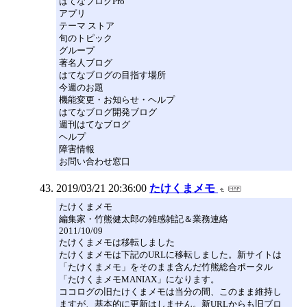
はてなブログPro
アプリ
テーマ ストア
旬のトピック
グループ
著名人ブログ
はてなブログの目指す場所
今週のお題
機能変更・お知らせ・ヘルプ
はてなブログ開発ブログ
週刊はてなブログ
ヘルプ
障害情報
お問い合わせ窓口
2019/03/21 20:36:00
たけくまメモ
たけくまメモ
編集家・竹熊健太郎の雑感雑記＆業務連絡
2011/10/09
たけくまメモは移転しました
たけくまメモは下記のURLに移転しました。新サイトは
「たけくまメモ」をそのまま含んだ竹熊総合ポータル
「たけくまメモMANIAX」になります。
ココログの旧たけくまメモは当分の間、このまま維持し
ますが、基本的に更新はしません。新URLからも旧ブロ