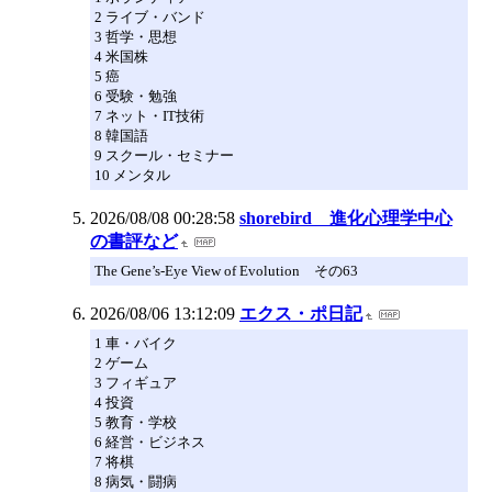
2 ライブ・バンド
3 哲学・思想
4 米国株
5 癌
6 受験・勉強
7 ネット・IT技術
8 韓国語
9 スクール・セミナー
10 メンタル
2026/08/08 00:28:58
shorebird 進化心理学中心
の書評など
The Gene’s-Eye View of Evolution その63
2026/08/06 13:12:09
エクス・ポ日記
1 車・バイク
2 ゲーム
3 フィギュア
4 投資
5 教育・学校
6 経営・ビジネス
7 将棋
8 病気・闘病