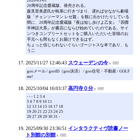
2026-03-01
20周年記念愛蔵版、発売される。
森見登美彦氏が執筆に行きづまり、遅ればせながら劇場
版「チェンソーマン レゼ篇」を観に出かけたりしている
間に、20周年記念愛蔵版『夜は短し歩けよ乙女』『四畳
半神話大系』が書店にならび始めていたのである。サイ
ンつきコンプリートセットをご購入いただいた皆様のお
手元へも間もなくお届けできるはず。
ちょっと信じられないぐらいゴージャスな本であり、も
う二
2025/11/27 12:46:43
スウェーデンの今
gooメール / gooID（goo決済） / goo住宅・不動産 / GOLF
me!
2025/10/04 16:03:37
高円寺０分
- - - 1 2 3 4
5 6 7 8 9 10 11
12 13 14 15 16 17 18
19 20 21 22 23 24 25
26 27 28 29 30 31 -
2025/09/30 23:36:51
インタラクティヴ読書ノー
ト別館の別館