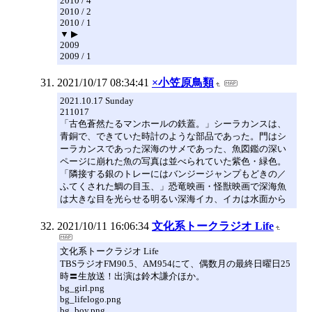
2010 / 4
2010 / 2
2010 / 1
▼ ▶
2009
2009 / 1
2021/10/17 08:34:41
×小笠原鳥類
2021.10.17 Sunday
211017
「古色蒼然たるマンホールの鉄蓋。」シーラカンスは、
青銅で、できていた時計のような部品であった。門はシ
ーラカンスであった深海のサメであった、魚図鑑の深い
ページに崩れた魚の写真は並べられていた紫色・緑色。
「隣接する銀のトレーにはバンジージャンプもどきの／
ふてくされた鯛の目玉、」恐竜映画・怪獣映画で深海魚
は大きな目を光らせる明るい深海イカ、イカは水面から
2021/10/11 16:06:34
文化系トークラジオ Life
文化系トークラジオ Life
TBSラジオFM90.5、AM954にて、偶数月の最終日曜日25
時〓生放送！出演は鈴木謙介ほか。
bg_girl.png
bg_lifelogo.png
bg_boy.png