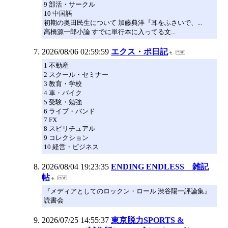
9 部活・サークル
10 中国語
初期の奥田民生について 加藤典洋『耳をふさいで、...
高橋源一郎小論 すでに単行本に入ってる文...
2026/08/06 02:59:59
エクス・ポ日記
1 不動産
2 スクール・セミナー
3 教育・学校
4 車・バイク
5 受験・勉強
6 ライブ・バンド
7 FX
8 スピリチュアル
9 コレクション
10 経営・ビジネス
2026/08/04 19:23:35
ENDING ENDLESS 雑記
帖
『メディアとしてのロックン・ロール 渋谷陽一評論集』
読書会
2026/07/25 14:55:37
東京脱力SPORTS &