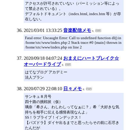
アクセスが許可されていない（パーミッション等によっ
て禁止されている）。
デフォルトドキュメント（index.html, index.htm 等）が存
在しない。
2021/03/01 13:33:25
音楽配信メモ
Fatal error: Uncaught Error: Call to undefined function dl() in
/home/xtc/www/index.php:2 Stack trace:#0 {main} thrown in
/home/xtc/www/index.php on line 2
2020/09/18 04:07:24
おまえにハートブレイク☆
オーバードライブ
はてなブログ アカデミー
法人プラン
2020/07/29 22:08:10
日々メモ
サンキュ８月号
四十路の挑戦状（仮）
璃奈「希さん、わしわしってなぁに？」希「大好きな気
持ちを相手に伝える感情表現なんよ」
SS！ラブライブ！インデックス！
【パズドラ】ダイヤ出るまでと思ったらその前に石尽き
たんだが