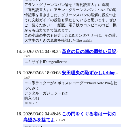
アラン・グリーンスパン論を『週刊読書人』に寄稿
『週刊読書人』にアラン・グリーンスパンについての追
悼記事を書きました。グリーンスパンの理解に役立つよ
うに文献ガイドの役割も果たしていると思います。ぜひ
ご一読ください！ 紙版、電子版やコンビニのコピー機
からも出力できて読めます。
この小論の中のも紹介したE.R.カンタベリーは、その昔、
大学生のときの原書を輪読したThe makin
2026/07/14 04:08:25
革命の日の朝の屑拾い日記
エキサイトID: mgcollector
2026/07/08 18:00:08
安田理央の恥ずかしいblog
エロ系ライターがAIボイスレコーダーPlaud Note Proを使
ってみて
デジタル・ガジェット (52)
購入 (31)
2026 / 7
2026/03/02 04:48:46
この門をくぐる者は一切の
高望みを捨てよ