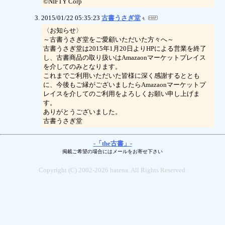
©NIFTY Corp
2015/01/22 05:35:23
古書うさぎ堂
〈お知らせ〉
～古書うさぎ堂をご愛顧いただいた方々へ～
古書うさぎ堂は2015年1月20日よりHPによる営業を終了
し、古書商品の取り扱いはAmazaonマーケットプレイス
を介してのみとなります。
これまでご利用いただいた皆様に深く感謝するととも
に、今後もご縁がございましたらAmazaonマーケットプ
レイスを介してのご利用をよろしくお願い申し上げま
す。
ありがとうございました。
古書うさぎ堂
-「the古書」-
掲載ご希望の場合にはメールをお寄せ下さい
Copyright (C) 2002-2026 hatena. All Rights Reserved.