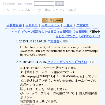
アンテナ
シンプル
ユーザー登録
ログイン
ヘルプ
☆新着目録
｜
＋ＢＢＳ
｜
＋Ｄｉａｒｙ
｜
・色々
｜
？実験中
‥
すべて
|
グループ指定なし
|
○古書店
|
♯古書関連
|
◇古書情報
|
？実験中
おとなりアンテナ
|
おすすめページ
2023/11/01 13:07:29
？文遊舎
For full functionality of this site it is necessary to enable
JavaScript. Here are the instructions how to enable JavaScript
in your web browser.
2018/04/08 04:22:04
？アートギャラリー町の入口
404 Not Found： ページが見つかりません
▼【重要】ホームページ開設者の方へ▼
＠homepageは2016年11月10日(木)15時をもちましてサー
ビス提供を終了させていただいたため、ホームページの
表示ができません。
詳しくはこちらをご確認ください。
@nifty top ウェブサイトの利用について ｜ 個人情報保護
ポリシー
特定商取引法に基づく表示