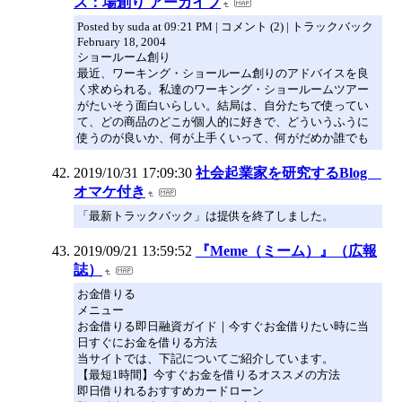
ス：場創り アーカイブ
Posted by suda at 09:21 PM | コメント (2) | トラックバック
February 18, 2004
ショールーム創り
最近、ワーキング・ショールーム創りのアドバイスを良
く求められる。私達のワーキング・ショールームツアー
がたいそう面白いらしい。結局は、自分たちで使ってい
て、どの商品のどこが個人的に好きで、どういうふうに
使うのが良いか、何が上手くいって、何がだめか誰でも
2019/10/31 17:09:30
社会起業家を研究するBlog
オマケ付き
「最新トラックバック」は提供を終了しました。
2019/09/21 13:59:52
『Meme（ミーム）』（広報
誌）
お金借りる
メニュー
お金借りる即日融資ガイド｜今すぐお金借りたい時に当
日すぐにお金を借りる方法
当サイトでは、下記についてご紹介しています。
【最短1時間】今すぐお金を借りるオススメの方法
即日借りれるおすすめカードローン