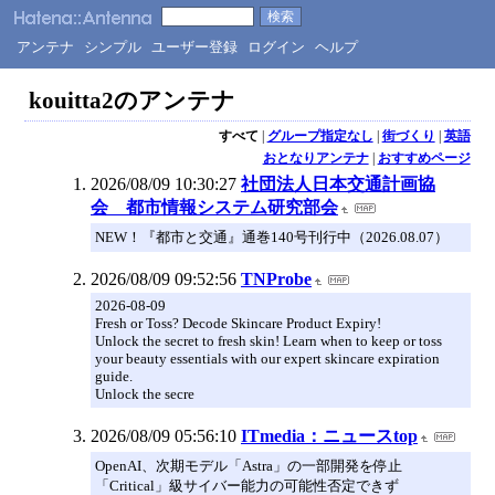
アンテナ
シンプル
ユーザー登録
ログイン
ヘルプ
kouitta2のアンテナ
すべて
|
グループ指定なし
|
街づくり
|
英語
おとなりアンテナ
|
おすすめページ
2026/08/09 10:30:27
社団法人日本交通計画協
会 都市情報システム研究部会
NEW！『都市と交通』通巻140号刊行中（2026.08.07）
2026/08/09 09:52:56
TNProbe
2026-08-09
Fresh or Toss? Decode Skincare Product Expiry!
Unlock the secret to fresh skin! Learn when to keep or toss
your beauty essentials with our expert skincare expiration
guide.
Unlock the secre
2026/08/09 05:56:10
ITmedia：ニュースtop
OpenAI、次期モデル「Astra」の一部開発を停止
「Critical」級サイバー能力の可能性否定できず