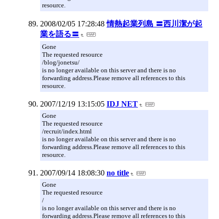
resource.
2008/02/05 17:28:48
情熱起業列島 〓西川潔が起
業を語る〓
Gone
The requested resource
/blog/jonetsu/
is no longer available on this server and there is no
forwarding address.Please remove all references to this
resource.
2007/12/19 13:15:05
IDJ NET
Gone
The requested resource
/recruit/index.html
is no longer available on this server and there is no
forwarding address.Please remove all references to this
resource.
2007/09/14 18:08:30
no title
Gone
The requested resource
/
is no longer available on this server and there is no
forwarding address.Please remove all references to this