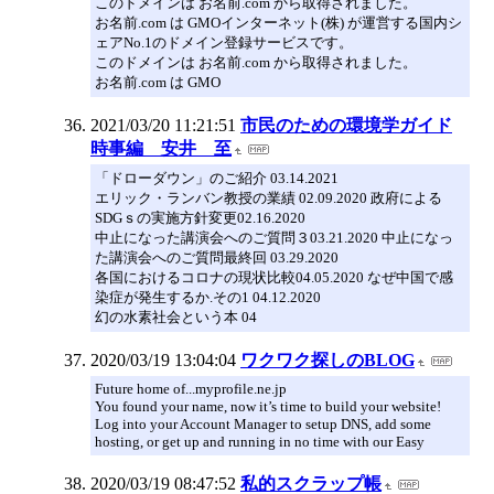
このドメインは お名前.com から取得されました。
お名前.com は GMOインターネット(株) が運営する国内シ
ェアNo.1のドメイン登録サービスです。
このドメインは お名前.com から取得されました。
お名前.com は GMO
2021/03/20 11:21:51
市民のための環境学ガイド
時事編 安井 至
「ドローダウン」のご紹介 03.14.2021
エリック・ランバン教授の業績 02.09.2020 政府による
SDGｓの実施方針変更02.16.2020
中止になった講演会へのご質問３03.21.2020 中止になっ
た講演会へのご質問最終回 03.29.2020
各国におけるコロナの現状比較04.05.2020 なぜ中国で感
染症が発生するか.その1 04.12.2020
幻の水素社会という本 04
2020/03/19 13:04:04
ワクワク探しのBLOG
Future home of...myprofile.ne.jp
You found your name, now it’s time to build your website!
Log into your Account Manager to setup DNS, add some
hosting, or get up and running in no time with our Easy
2020/03/19 08:47:52
私的スクラップ帳