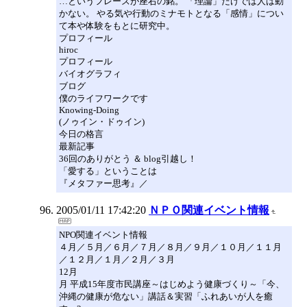
…というフレーズが座右の銘。 「理論」だけでは人は動
かない。 やる気や行動のミナモトとなる「感情」につい
て本や体験をもとに研究中。
プロフィール
hiroc
プロフィール
バイオグラフィ
ブログ
僕のライフワークです
Knowing-Doing
(ノゥイン・ドゥイン)
今日の格言
最新記事
36回のありがとう ＆ blog引越し！
「愛する」ということは
『メタファー思考』／
2005/01/11 17:42:20
ＮＰＯ関連イベント情報
NPO関連イベント情報
４月／５月／６月／７月／８月／９月／１０月／１１月
／１２月／１月／２月／３月
12月
月 平成15年度市民講座～はじめよう健康づくり～「今、
沖縄の健康が危ない」講話＆実習「ふれあいが人を癒