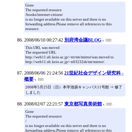
Gone
The requested resource
/books/internet-citizen/
is no longer available on this server and there is no
forwarding address.Please remove all references to this
resource.
2008/06/10 00:27:42
別府湾会議BLOG
This URL was moved
The requested URL
http://web11.sfc.keio.ac.jp/~ttr/mt/mirror/was moved to
http://web11.sfc.keio.ac.jp/~n03232sh/mt/mirror/.
2008/06/06 21:24:56
21世紀社会デザイン研究科 -
概要
2008年5月25日（日）本学池袋キャンパス11号館 ⇒ 修了
しました
2008/02/07 22:21:57
東京都写真美術館
Gone
The requested resource
/
is no longer available on this server and there is no
forwarding address.Please remove all references to this