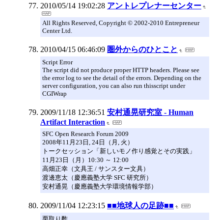
2010/05/14 19:02:28
アントレプレナーセンター
All Rights Reserved, Copyright © 2002-2010 Entrepreneur
Center Ltd.
2010/04/15 06:46:09
圏外からのひとこと
Script Error
The script did not produce proper HTTP headers. Please see
the error log to see the detail of the errors. Depending on the
server configuration, you can also run thisscript under
CGIWrap
2009/11/18 12:36:51
安村通晃研究室 - Human
Artifact Interaction
SFC Open Research Forum 2009
2008年11月23日, 24日（月, 火）
トークセッション「新しいモノ作り感覚とその実践」
11月23日（月）10:30 ～ 12:00
高畑正幸（文具王 / サンスター文具）
渡邊恵太（慶應義塾大学 SFC 研究所）
安村通晃（慶應義塾大学環境情報学部）
2009/11/04 12:23:15
■■地球人の足跡■■
栗取り酢