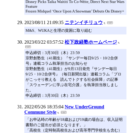
Disney Picks Taika Waititi To Co-Write, Direct Next Star Wars
Feature
Frozen Midquel ‘Once Upon A Snowman’ Debuts On Disney+
2023/08/11 21:09:35
ニテンイチリュウ
M&S、WUKAと生理の貧困に取り組む
2023/03/22 03:57:52
松下政経塾ホームページ
申込締切：3月30日（木）23:59
宗野創塾生（41期生）『サンデー毎日9/25・10/2合併
号』連載コラム執筆担当のお知らせ
宗野創塾生（41期生）が9月13日発売『サンデー毎日
9/25・10/2合併号』（毎日新聞出版）連載コラム「プロ
がこっそり教える 読んでトクする社会保障」の記事
「スウェーデンに学ぶ在宅介護」を執筆担当致しまし
た。
申込締切：3月30日（木）23:59
2022/05/26 18:35:04
New UnderGround
Commune Style
「お申込時の年齢が18歳および19歳の場合は、収入証明
書類のご提出が必須となります。」
「高校生（定時制高校生および高等専門学校生も含む）