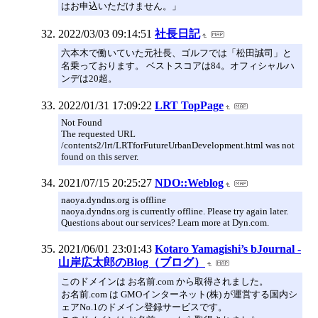
はお申込いただけません。」
2022/03/03 09:14:51
社長日記
六本木で働いていた元社長、ゴルフでは「松田誠司」と
名乗っております。 ベストスコアは84。オフィシャルハ
ンデは20超。
2022/01/31 17:09:22
LRT TopPage
Not Found
The requested URL
/contents2/lrt/LRTforFutureUrbanDevelopment.html was not
found on this server.
2021/07/15 20:25:27
NDO::Weblog
naoya.dyndns.org is offline
naoya.dyndns.org is currently offline. Please try again later.
Questions about our services? Learn more at Dyn.com.
2021/06/01 23:01:43
Kotaro Yamagishi’s bJournal -
山岸広太郎のBlog（ブログ）
このドメインは お名前.com から取得されました。
お名前.com は GMOインターネット(株) が運営する国内シ
ェアNo.1のドメイン登録サービスです。