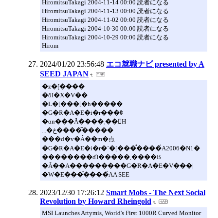
HiromitsuTakagi 2004-11-14 00:00 読者になる
HiromitsuTakagi 2004-11-13 00:00 読者になる
HiromitsuTakagi 2004-11-02 00:00 読者になる
HiromitsuTakagi 2004-10-30 00:00 読者になる
HiromitsuTakagi 2004-10-29 00:00 読者になる
Hirom
2024/01/20 23:56:48
エコ就職ナビ presented by A
SEED JAPAN
�z�[����
�ŏI�X�V��
�L�[���[�h�����
�G�R�A�E�i�r���ꏏ
�ɑn���Ă����܂��񂩁H
...�ڂ����͂�����
���d�v�Ȃ��m�点
�G�R�A�E�i�r�`�[���̊����́A2006�N1�
��������ďI�����܂����B
�Ȃ��A���������G�R�A�E�V���|
�W�E���̊����́AA SEE
2023/12/30 17:26:12
Smart Mobs - The Next Social
Revolution by Howard Rheingold
MSI Launches Artymis, World's First 1000R Curved Monitor