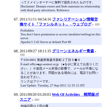
ってドメインオーナーに無料で提供されたものです。
Disclaimer: Domain owner and Sedo maintain no relationship
with third party advertisers. Reference
2011/11/11 04:54:16
ファシリテーション情報交
換サイト「ファシルネット」 - ウェブログ
Forbidden
You don’t have permission to access /modules/weblog/on this
server.
Apache/1.3.42 Server at default Port 80
2011/09/27 18:11:35
グリーンエネルギー青森
〒030-0801 青森県青森市新町２丁目５�５
E-mail office●ge-aomori.or.jp （●を@に変えてお送りくだ
さい。）※迷惑メール対策の影響で、メールが不着にな
ることがあります。問題がある場合には、電話でお問い
合わせ下さい。
リンクはフリーです。
Last Update: Tuesday, 27-Sep-2011 12:35:12 JST
2011/09/20 03:20:03
Web Of Activities 椎間板ボ
スニア
勿論話題は上司の事