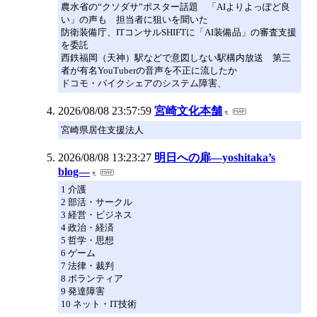
農水省の“クソダサ”ポスター話題 「AIよりよっぽど良
い」の声も 担当者に狙いを聞いた
防衛装備庁、ITコンサルSHIFTに「AI装備品」の審査支援
を委託
西鉄福岡（天神）駅などで意図しない駅構内放送 第三
者が有名YouTuberの音声を不正に流したか
ドコモ・バイクシェアのシステム障害、
2026/08/08 23:57:59
宮崎文化本舗
宮崎県居住支援法人
2026/08/08 13:23:27
明日への扉―yoshitaka’s
blog―
1 介護
2 部活・サークル
3 経営・ビジネス
4 政治・経済
5 哲学・思想
6 ゲーム
7 法律・裁判
8 ボランティア
9 発達障害
10 ネット・IT技術