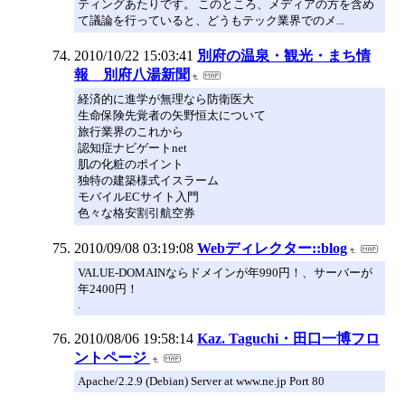
ティングあたりです。 このところ、メディアの方を含め
て議論を行っていると、どうもテック業界でのメ...
2010/10/22 15:03:41
別府の温泉・観光・まち情
報 別府八湯新聞
経済的に進学が無理なら防衛医大
生命保険先覚者の矢野恒太について
旅行業界のこれから
認知症ナビゲートnet
肌の化粧のポイント
独特の建築様式イスラーム
モバイルECサイト入門
色々な格安割引航空券
2010/09/08 03:19:08
Webディレクター::blog
VALUE-DOMAINならドメインが年990円！、サーバーが
年2400円！
.
2010/08/06 19:58:14
Kaz. Taguchi・田口一博フロ
ントページ
Apache/2.2.9 (Debian) Server at www.ne.jp Port 80