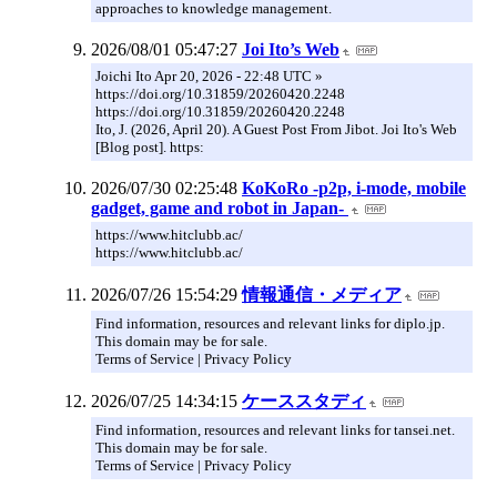
approaches to knowledge management.
2026/08/01 05:47:27
Joi Ito’s Web
Joichi Ito Apr 20, 2026 - 22:48 UTC »
https://doi.org/10.31859/20260420.2248
https://doi.org/10.31859/20260420.2248
Ito, J. (2026, April 20). A Guest Post From Jibot. Joi Ito's Web
[Blog post]. https:
2026/07/30 02:25:48
KoKoRo -p2p, i-mode, mobile
gadget, game and robot in Japan-
https://www.hitclubb.ac/
https://www.hitclubb.ac/
2026/07/26 15:54:29
情報通信・メディア
Find information, resources and relevant links for diplo.jp.
This domain may be for sale.
Terms of Service | Privacy Policy
2026/07/25 14:34:15
ケーススタディ
Find information, resources and relevant links for tansei.net.
This domain may be for sale.
Terms of Service | Privacy Policy