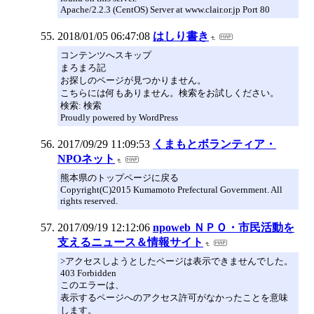
Apache/2.2.3 (CentOS) Server at www.clair.or.jp Port 80
2018/01/05 06:47:08
はしり書き
コンテンツへスキップ
まろまろ記
お探しのページが見つかりません。
こちらには何もありません。検索をお試しください。
検索: 検索
Proudly powered by WordPress
2017/09/29 11:09:53
くまもとボランティア・
NPOネット
熊本県のトップページに戻る
Copyright(C)2015 Kumamoto Prefectural Government. All
rights reserved.
2017/09/19 12:12:06
npoweb ＮＰＯ・市民活動を
支えるニュース＆情報サイト
>アクセスしようとしたページは表示できませんでした。
403 Forbidden
このエラーは、
表示するページへのアクセス許可がなかったことを意味
します。