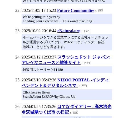
必ずしもサイトの売却を保証するものではありません
2025/11/05 17:15:23
Future Communities
We’re getting things ready
Loading your experience… This won’t take long.
2025/10/02 20:16:44
eNatural.org
ホームページをできる営業マンにする会社イーナチュラ
ルが運営するブログです。Webマーケティング、会社、
地域のことなどを書きます。
2025/03/12 12:33:37
スラッシュドット ジャパン:
アレゲなニュースと雑談サイト
雑談用ストーリー [4] 1180
2025/03/10 05:42:26
NIZOO PORTAL -インディ
ペンデント＆デジタルシネマ-
Click here to listen
SearchAbout UsFAQWhy Choose Us
2024/01/25 17:35:26
はてなダイアリー - 高木浩光
＠茨城県つくば市 の日記