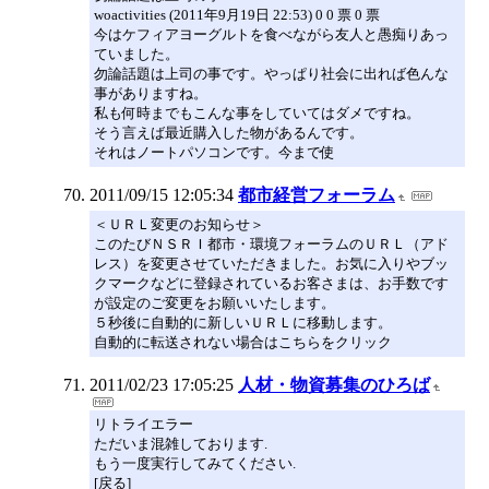
woactivities (2011年9月19日 22:53) 0 0 票 0 票
今はケフィアヨーグルトを食べながら友人と愚痴りあっ
ていました。
勿論話題は上司の事です。やっぱり社会に出れば色んな
事がありますね。
私も何時までもこんな事をしていてはダメですね。
そう言えば最近購入した物があるんです。
それはノートパソコンです。今まで使
2011/09/15 12:05:34
都市経営フォーラム
＜ＵＲＬ変更のお知らせ＞
このたびＮＳＲＩ都市・環境フォーラムのＵＲＬ（アド
レス）を変更させていただきました。お気に入りやブッ
クマークなどに登録されているお客さまは、お手数です
が設定のご変更をお願いいたします。
５秒後に自動的に新しいＵＲＬに移動します。
自動的に転送されない場合はこちらをクリック
2011/02/23 17:05:25
人材・物資募集のひろば
リトライエラー
ただいま混雑しております.
もう一度実行してみてください.
[戻る]