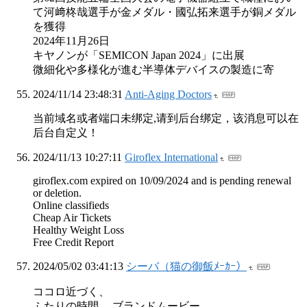
て河﨑柊哉選手が金メダル・國弘拓来選手が銅メダル
を獲得
2024年11月26日
キヤノンが「SEMICON Japan 2024」に出展
微細化や多様化が進む半導体デバイスの製造に寄
2024/11/14 23:48:31
Anti-Aging Doctors
当前域名或者端口未绑定,请到后台绑定，该消息可以在
后台自定义！
2024/11/13 10:27:11
Giroflex International
giroflex.com expired on 10/09/2024 and is pending renewal
or deletion.
Online classifieds
Cheap Air Tickets
Healthy Weight Loss
Free Credit Report
2024/05/02 03:41:13
シーバ（猫の御飯ﾒｰｶｰ）
ココロ近づく、
ふたりの時間。 ブランドムービー