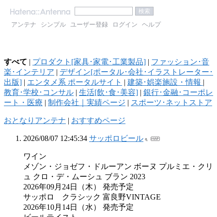
アンテナ
シンプル
ユーザー登録
ログイン
ヘルプ
すべて
|
プロダクト[家具･家電･工業製品]
|
ファッション･音
楽･インテリア
|
デザイン[ポータル･会社･イラストレーター･
出版]
|
エンタメ系 ポータルサイト
|
建築･娯楽施設・情報
|
教育･学校･コンサル
|
生活[飲･食･美容]
|
銀行･金融･コーポレ
ート・医療
|
制作会社｜実績ページ
|
スポーツ･ネットストア
おとなりアンテナ
|
おすすめページ
2026/08/07 12:45:34
サッポロビール
ワイン
メゾン・ジョゼフ・ドルーアン ボーヌ プルミエ・クリ
ュ クロ・デ・ムーシュ ブラン 2023
2026年09月24日（木） 発売予定
サッポロ クラシック 富良野VINTAGE
2026年10月14日（水） 発売予定