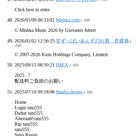
Click here to enter
2026/01/09 06:33:02
Mishka.com
© Mishka Music 2026 by Giovanni Jubert
2026/01/02 12:56:25
甘ずっぱいあんずのお酒 杏露酒
© 2007-2026 Kirin Holdings Company, Limited.
2025/09/13 08:50:21
IMEX
2025 . 7
配送料ご負担のお願い
2025/07/10 09:18:08
blaubo.design
Home
Login ratu555
Daftar ratu555
Alternatif ratu555
Rtp ratu555
ratu555
Situs Resmi