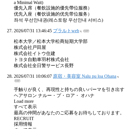
a Minimal Wait)
優先入席（餐飲設施的優先帶位服務）
优先入座（餐饮设施的优先带位服务）
좌석 우선안내권(레스토랑 우선안내 서비스)
2026/07/31 13:46:45
プラルトweb
松本大学／松本大学松商短期大学部
株式会社戸田屋
株式会社イトウ住建
トヨタ自動車羽村株式会社
株式会社全日警サービス長野
2026/07/31 10:06:07
原宿・美容室 Nalu pu loa Ohana
手触りが良く、再現性と持ちの良いパーマを引き出す
ヘアサロン ナルー・プ・ロア・ オハナ
Load more
すべて表示
最高の仲間があなたのご応募をお待ちしております。
RECRUIT
採用情報