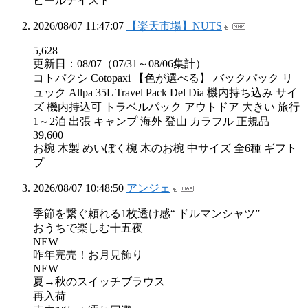
ビールテイスト
2026/08/07 11:47:07
【楽天市場】NUTS
5,628
更新日：08/07（07/31～08/06集計）
コトパクシ Cotopaxi 【色が選べる】 バックパック リ
ュック Allpa 35L Travel Pack Del Dia 機内持ち込み サイ
ズ 機内持込可 トラベルパック アウトドア 大きい 旅行
1～2泊 出張 キャンプ 海外 登山 カラフル 正規品
39,600
お椀 木製 めいぼく椀 木のお椀 中サイズ 全6種 ギフト
プ
2026/08/07 10:48:50
アンジェ
季節を繋ぐ頼れる1枚透け感“ ドルマンシャツ”
おうちで楽しむ十五夜
NEW
昨年完売！お月見飾り
NEW
夏→秋のスイッチブラウス
再入荷