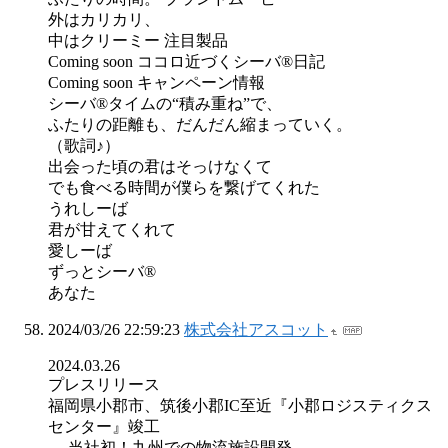
外はカリカリ、
中はクリーミー 注目製品
Coming soon ココロ近づくシーバ®日記
Coming soon キャンペーン情報
シーバ®タイムの“積み重ね⁩”で、
ふたりの距離も、だんだん縮まっていく。
（歌詞♪）
出会った頃の君はそっけなくて
でも食べる時間が僕らを繋げてくれた
うれしーば
君が甘えてくれて
愛しーば
ずっとシーバ®
あなた
2024/03/26 22:59:23
株式会社アスコット
2024.03.26
プレスリリース
福岡県小郡市、筑後小郡IC至近『小郡ロジスティクス
センター』竣工
― 当社初！九州での物流施設開発 ―