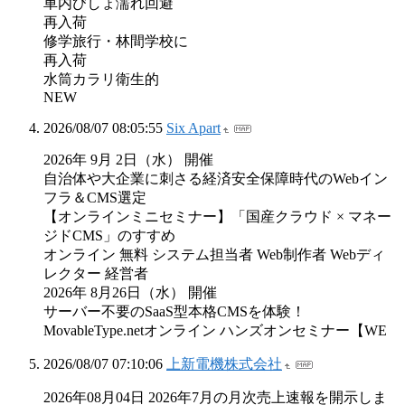
車内びしょ濡れ回避
再入荷
修学旅行・林間学校に
再入荷
水筒カラリ衛生的
NEW
2026/08/07 08:05:55
Six Apart
2026年 9月 2日（水） 開催
自治体や大企業に刺さる経済安全保障時代のWebイン
フラ＆CMS選定
【オンラインミニセミナー】「国産クラウド × マネー
ジドCMS」のすすめ
オンライン 無料 システム担当者 Web制作者 Webディ
レクター 経営者
2026年 8月26日（水） 開催
サーバー不要のSaaS型本格CMSを体験！
MovableType.netオンライン ハンズオンセミナー【WE
2026/08/07 07:10:06
上新電機株式会社
2026年08月04日 2026年7月の月次売上速報を開示しま