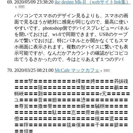
2020/05/09 23:38:20
ike design Mk-II （webサイトlink集）
パソコンでスマホのデザイン見るよりも、スマホの画
面で見るほうが絶対に感覚が同じなので、最高に使い
やすいです。photoshop側でデバイスプレビューパネル
を開いておけば、wi-fiで同期できます。USBのケーブ
ルで繋いでおけば、特にパネルとか開かなくてもスマ
ホ画面に表示されます。複数のデバイスに繋いでも表
示可能ですが、なんだかアカウントの確認がピコピコ
出てうるさかったので、今はとりあえず１つのデバ
2020/03/25 08:21:00
McCafe マックカフェ
〓〓〓孯〓〓〓〓〓〓〓〓〓檋〓〓娉〓〓〓〓昦皌磈
〓〓〓〓〓隨〓〓〓〓〓〓〓〓皽〓〓〓〓〓〓鷫〓〓
輯峽〓〓〓翾〓〓〓〓〓〓〓〓〓〓〓〓е宄〓〓〓〓〓
ユ〓〓〓〓昔〓〓鱣〓〓〓〓〓慂〓〓〓〓〓〓〓〓〓
〓尊訔〓〓撒〓謦〓〓〓〓〓〓瞬〓〓駴椡〓〓〓〓〓
〓〓〓〓〓〓〓〓駄〓〓〓怘〓〓瘝〓曲〓〓〓〓〓〓
傄〓〓〓〓〓〓〓〓〓〓〓〓〓〓〓〓槻〓〓鷕〓〓〓
〓〓聹〓〓〓〓〓〓〓〓毯〓儐〓〓〓干〓〓〓擗〓〓
〓〓偵〓