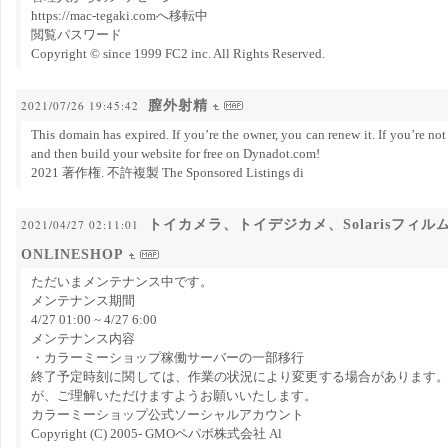
https://mac-tegaki.comへ移転中
閲覧パスワード
Copyright © since 1999 FC2 inc. All Rights Reserved.
膣外射精
2021/07/26 19:45:42
This domain has expired. If you’re the owner, you can renew it. If you’re no
and then build your website for free on Dynadot.com!
2021 著作権. 不許複製 The Sponsored Listings di
トイカメラ、トイデジカメ、Solarisフィルム
2021/04/27 02:11:01
ONLINESHOP
ただいまメンテナンス中です。
メンテナンス期間
4/27 01:00 ~ 4/27 6:00
メンテナンス内容
・カラーミーショップ稼働サーバーの一部移行
終了予定時刻に関しては、作業の状況により変更する場合があります
が、ご理解いただけますようお願いいたします。
カラーミーショップ公式ソーシャルアカウント
Copyright (C) 2005- GMOペパボ株式会社 Al