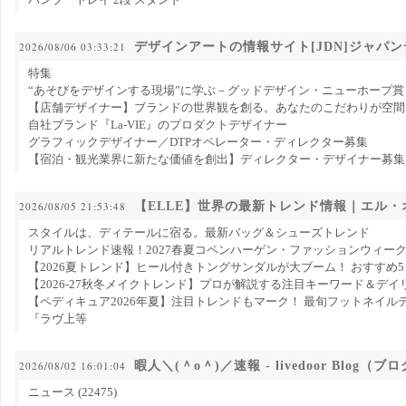
デザインアートの情報サイト[JDN]ジャパ
2026/08/06 03:33:21
特集
“あそびをデザインする現場”に学ぶ－グッドデザイン・ニューホープ賞
【店舗デザイナー】ブランドの世界観を創る。あなたのこだわりが空間
自社ブランド『La-VIE』のプロダクトデザイナー
グラフィックデザイナー／DTPオペレーター・ディレクター募集
【宿泊・観光業界に新たな価値を創出】ディレクター・デザイナー募集
【ELLE】世界の最新トレンド情報｜エル・
2026/08/05 21:53:48
スタイルは、ディテールに宿る。最新バッグ＆シューズトレンド
リアルトレンド速報！2027春夏コペンハーゲン・ファッションウィー
【2026夏トレンド】ヒール付きトングサンダルが大ブーム！ おすすめ
【2026-27秋冬メイクトレンド】プロが解説する注目キーワード＆デイリ
【ペディキュア2026年夏】注目トレンドもマーク！ 最旬フットネイル
『ラヴ上等
暇人＼(＾o＾)／速報 - livedoor Blog（ブ
2026/08/02 16:01:04
ニュース (22475)