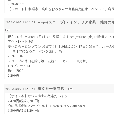
2026/08/07
【レポート】 料理家・高山なおみさんの書籍発売記念イベントに、店
scope(スコープ) - インテリア家具・雑貨
2026/08/07 18:55:34
現在のご注文は8/10(月)までに発送します 8/8(土)は8/7(金) 18時頃
アウトレット更新
夏休み合同ロングラン10日市！8月10日12:00～17日9:59まで、お
30 ％オフになるクーポンを発行。高
2026.08.07
スコープの休日を除く毎日更新！（8月7日10:30更新）
FINプレート M
Heini 2026
2,200円
恵文社一乗寺店
2026/08/07 14:51:51
【サイン本】サワ☆博士の数楽たいそう
2,420円(税抜2,200円)
心に風 季節のハーブソルト（2026 Nuts & Coriander）
1,300円(税抜1,204円)