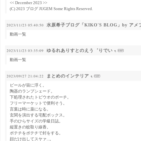
<< December 2023 >>
(C) 2023 ブログ JUGEM Some Rights Reserved.
水原希子ブログ「KIKO'S BLOG」by アメ
2023/11/23 05:40:50
動画一覧
ゆるれありすとのえう゛りでい
2023/11/23 03:35:09
動画一覧
まとめのインテリア
2023/09/27 21:04:22
ビールが宙に浮く。
陶器のランプシェード。
下処理されたトビウオのポーチ。
フリーマーケットで便利そう。
言葉は時に薬になる。
玄関を演出する宅配ボックス。
手のひらサイズの学級日誌。
縦置きの蚊取り線香。
ポテチをポテチで封をする。
顔だけ出してスヤァ...。