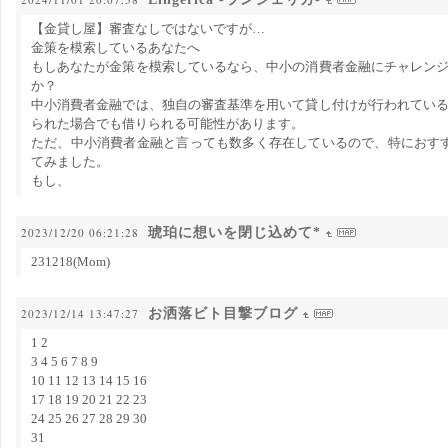
【金貸し屋】審査なしではないですが…
金策を模索しているあなたへ
もしあなたが金策を模索しているなら、中小の消費者金融にチャレン
か？
中小消費者金融では、独自の審査基準を用いて貸し付けが行われてい
られた場合でも借りられる可能性があります。
ただ、中小消費者金融と言っても数多く存在しているので、特におす
てみました。
もし、
琥珀に想いを閉じ込めて*
2023/12/20 06:21:28
231218(Mom)
お洒落ビト目撃ブログ
2023/12/14 13:47:27
1 2
3 4 5 6 7 8 9
10 11 12 13 14 15 16
17 18 19 20 21 22 23
24 25 26 27 28 29 30
31