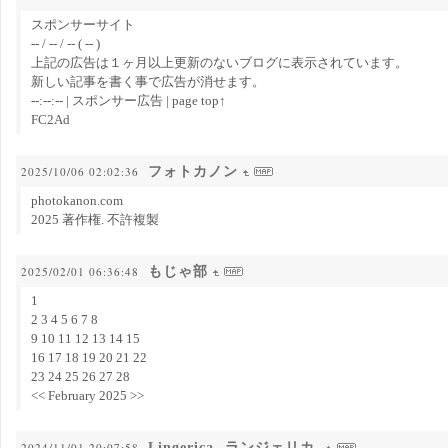
スポンサーサイト
-- / -- / -- ( -- )
上記の広告は１ヶ月以上更新のないブログに表示されています。
新しい記事を書く事で広告が消せます。
--:--:-- | スポンサー広告 | page top↑
FC2Ad
フォトカノン
2025/10/06 02:02:36
photokanon.com
2025 著作権. 不許複製
もじゃ部
2025/02/01 06:36:48
1
2 3 4 5 6 7 8
9 10 11 12 13 14 15
16 17 18 19 20 21 22
23 24 25 26 27 28
<< February 2025 >>
Lingerica -ランジェリカ-
2024/11/01 20:07:58