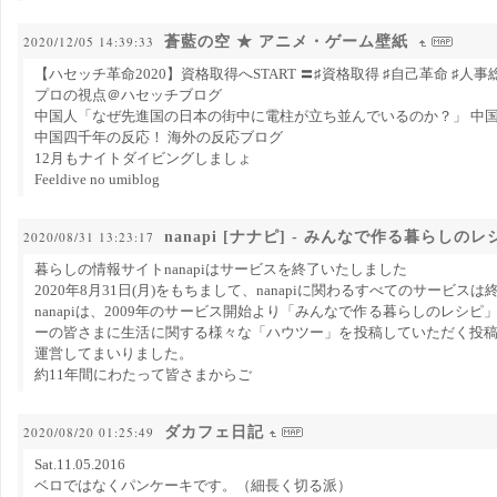
蒼藍の空 ★ アニメ・ゲーム壁紙
2020/12/05 14:39:33
【ハセッチ革命2020】資格取得へSTART 〓♯資格取得 ♯自己革命 ♯人事
プロの視点＠ハセッチブログ
中国人「なぜ先進国の日本の街中に電柱が立ち並んでいるのか？」 中
中国四千年の反応！ 海外の反応ブログ
12月もナイトダイビングしましょ
Feeldive no umiblog
nanapi [ナナピ] - みんなで作る暮らしのレシ
2020/08/31 13:23:17
暮らしの情報サイトnanapiはサービスを終了いたしました
2020年8月31日(月)をもちまして、nanapiに関わるすべてのサービス
nanapiは、2009年のサービス開始より「みんなで作る暮らしのレシ
ーの皆さまに生活に関する様々な「ハウツー」を投稿していただく投
運営してまいりました。
約11年間にわたって皆さまからご
ダカフェ日記
2020/08/20 01:25:49
Sat.11.05.2016
ベロではなくパンケーキです。（細長く切る派）