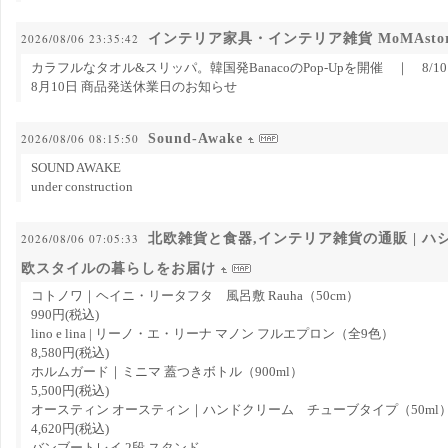
インテリア家具・インテリア雑貨 MoMAstor
2026/08/06 23:35:42
カラフルなタオル&スリッパ。韓国発BanacoのPop-Upを開催 ｜ 8/
8月10日 商品発送休業日のお知らせ
Sound-Awake
2026/08/06 08:15:50
SOUND AWAKE
under construction
北欧雑貨と食器,インテリア雑貨の通販 | ハシュ
2026/08/06 07:05:33
欧スタイルの暮らしをお届け
コトノワ｜ヘイニ・リータフタ 風呂敷 Rauha（50cm）
990円(税込)
lino e lina | リーノ・エ・リーナ マノン フルエプロン（全9色）
8,580円(税込)
ホルムガード｜ミニマ 蓋つきボトル（900ml）
5,500円(税込)
オースティン オースティン｜ハンドクリーム チューブタイプ（50ml
4,620円(税込)
バンブートレイ 2段 スタンド