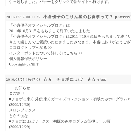
引っ越しました。バナーをクリックで新サイトへ行けます。
小倉優子のこりん星のお食事って？ powered
2011/12/02 00:11:59
「小倉優子オフィシャルブログ」は
2011年10月31日をもちまして終了いたしました
「小倉優子オフィシャルブログ」は2011年10月31日をもちまして終了
今まで楽しんでご愛読いただきましたみなさま、本当にありがとうござ
ココログトップへ戻る >>
インターポットについて詳しくはこちら >>
個人情報保護ポリシー
Copyright(c) NIFT
☆★ チョボにょぽ ★☆
2010/03/23 19:47:08
-----お知らせ--------------------------------------------------
Ｃ77新刊
■チョボっ東方 外伝 東方ガールズコレクション（初版のみホログラムＰ
(2009/12/30)
メロンブックス
とらのあな
■チョボにょぽワークス（初版のみホログラム箔押し）60頁
(2009/12/29)