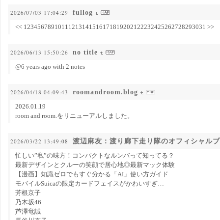
fullog
2026/07/03 17:04:29
<< 12345678910111213141516171819202122232425262728293031 >>
no title
2026/06/13 15:50:26
@6 years ago with 2 notes
roomandroom.blog
2026/04/18 04:09:43
2026.01.19
room and room.をリニューアルしました。
渡辺麻友：渡り廊下走り隊のオフィシャルブ
2026/03/22 13:49:08
忙しい”私”の味方！コンパクトなルンバって知ってる？
最新デザインとクルーの笑顔で居心地◎最新マック体験
【漫画】知識ゼロでもすぐ分かる「AI」使い方ガイド
モバイルSuicaの限定カードフェイスがかわいすぎ…
芳根京子
乃木坂46
芦澤竜誠