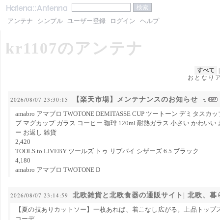
アンテナ
シンプル
ユーザー登録
ログイン
ヘルプ
kr1107のアンテナ
すべて
おとなり
【楽天市場】メンテナンスのお知らせ
2026/08/07 23:30:15
amabro アマブロ TWOTONE DEMITASSE CUP ツートーン デミタ
プ マグカップ ガラス コーヒー 珈琲 120ml 耐熱ガラス 小さい かわい
ー お返し 雑貨
2,420
TOOLS to LIVEBY ツールズ トゥ リブバイ シザーズ 6.5 ブラック
4,180
amabro アマブロ TWOTONE D
北欧雑貨と北欧食器の通販サイト| 北欧、暮
2026/08/07 23:14:59
【夏の技ありカットソー】一枚あれば、着こなし広がる。上品トップ
コーデ