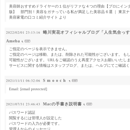
美容師おすすめドライヤーの１位がリファな４つの理由【プロにインタビュ
版】 部門別！美容をガチっている私が満足した美容品６選 ｜ 東京
美容家電の口コミ紹介サイト より
蜷川実花オフィシャルブログ「人生気合っす！」P
2022/02/01 23:13:16
Ameba
ご指定のページを表示できません。
ご指定のページは移動、または、削除された可能性がございます。 もし
可能性がございます。 URLをご確認のうえ再度アクセスお願いいたし
サービスに関する情報はスタッフブログ、または、ヘルプにてご確認く
S m o o c h
2021/11/11 06:32:06
Email: [email protected]
Macの手書き説明書
2021/07/31 23:46:43
パスワード認証
閲覧するには管理人が設定した
パスワードの入力が必要です。
管理人からのメッセージ