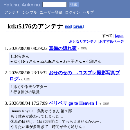
アンテナ
シンプル
ユーザー登録
ログイン
ヘルプ
ktkt5176のアンテナ
すべて
|
japan
おとなりアンテナ
|
おすすめページ
2026/08/08 08:39:22
真備の隠れ家
しおらさん
■ ゆうゆうさん ■ ぬん🐬さん ■ わら子さん ■ 七瀬さん
2026/08/06 23:15:32
おせのせの -コスプレ撮影写真ブ
ログ-
4 泳ぐやる夫シアター
5 行き掛けの駄賃
2026/08/04 17:27:09
ベリベリ go to Heaven！
Bunny Royale 鳥海かうさん 第１部
もう休みが終わってしまった…
休みの日だけ、1日36時間にしてもらえませんかねー。
やりたい事が多過ぎて、時間が全く足りん；