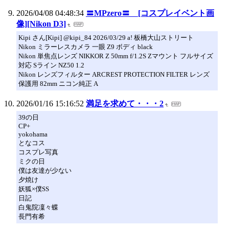
2026/04/08 04:48:34
〓MPzero〓 [コスプレイベント画
像][Nikon D3]
Kipi さん[Kipi] @kipi_84 2026/03/29 a! 板橋大山ストリート
Nikon ミラーレスカメラ 一眼 Z9 ボディ black
Nikon 単焦点レンズ NIKKOR Z 50mm f/1.2S Zマウント フルサイズ
対応 Sライン NZ50 1.2
Nikon レンズフィルター ARCREST PROTECTION FILTER レンズ
保護用 82mm ニコン純正 A
2026/01/16 15:16:52
満足を求めて・・・2
39の日
CP+
yokohama
となコス
コスプレ写真
ミクの日
僕は友達が少ない
夕焼け
妖狐×僕SS
日記
白鬼院凜々蝶
長門有希