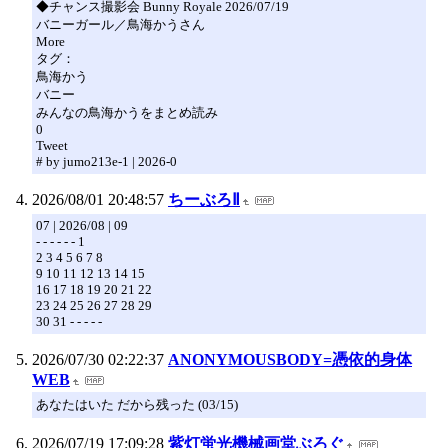
◆チャンス撮影会 Bunny Royale 2026/07/19
バニーガール／鳥海かうさん
More
タグ：
鳥海かう
バニー
みんなの鳥海かうをまとめ読み
0
Tweet
# by jumo213e-1 | 2026-0
2026/08/01 20:48:57
ちーぶろⅡ
07 | 2026/08 | 09
- - - - - - 1
2 3 4 5 6 7 8
9 10 11 12 13 14 15
16 17 18 19 20 21 22
23 24 25 26 27 28 29
30 31 - - - - -
2026/07/30 02:22:37
ANONYMOUSBODY=憑依的身体
WEB
あなたはいた だから残った (03/15)
2026/07/19 17:09:28
紫灯蛍光機械画堂ぶろぐ