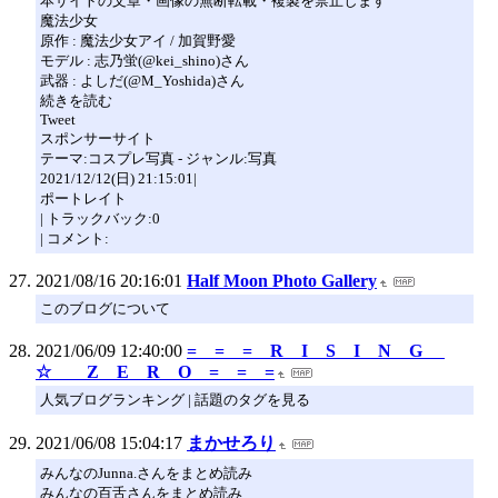
本サイトの文章・画像の無断転載・複製を禁止します
魔法少女
原作 : 魔法少女アイ / 加賀野愛
モデル : 志乃蛍(@kei_shino)さん
武器 : よしだ(@M_Yoshida)さん
続きを読む
Tweet
スポンサーサイト
テーマ:コスプレ写真 - ジャンル:写真
2021/12/12(日) 21:15:01|
ポートレイト
| トラックバック:0
| コメント:
2021/08/16 20:16:01
Half Moon Photo Gallery
このブログについて
2021/06/09 12:40:00
= = = R I S I N G
☆ Z E R O = = =
人気ブログランキング | 話題のタグを見る
2021/06/08 15:04:17
まかせろり
みんなのJunna.さんをまとめ読み
みんなの百舌さんをまとめ読み