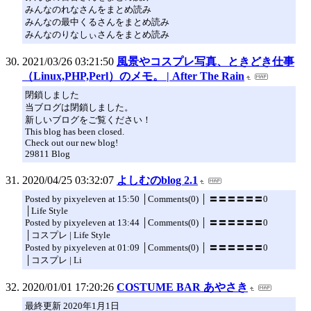
みんなのれなさんをまとめ読み
みんなの最中くるさんをまとめ読み
みんなのりなしぃさんをまとめ読み
2021/03/26 03:21:50
風景やコスプレ写真、ときどき仕事
（Linux,PHP,Perl）のメモ。 | After The Rain
閉鎖しました
当ブログは閉鎖しました。
新しいブログをご覧ください！
This blog has been closed.
Check out our new blog!
29811 Blog
2020/04/25 03:32:07
よしむのblog 2.1
Posted by pixyeleven at 15:50 │Comments(0) │ 〓〓〓〓〓〓0
│Life Style
Posted by pixyeleven at 13:44 │Comments(0) │ 〓〓〓〓〓〓0
│コスプレ | Life Style
Posted by pixyeleven at 01:09 │Comments(0) │ 〓〓〓〓〓〓0
│コスプレ | Li
2020/01/01 17:20:26
COSTUME BAR あやさき
最終更新 2020年1月1日