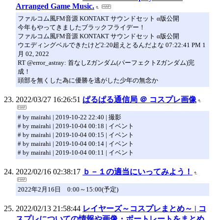
Arranged Game Music.
ファルコム風FM音源 KONTAKT サウンドセット α版公開
今年もやってきましたブラックフライデー！
ファルコム風FM音源 KONTAKT サウンドセット α版公開
ウエディングベルできたけど2:20超えとるんだよな 07:22:41 PM 1
月 02, 2022
RT @error_astray: 首なしZガンダム(パーフェクトZガンダム)完
成！
頭部を無くした為に優勝を逃がした少年の無念か
2022/03/27 16:26:51
ぱるぱる通信局 ＠ コスプレ画像
# by mairahi | 2019-10-22 22:40 | 撮影
# by mairahi | 2019-10-04 00:18 | イベント
# by mairahi | 2019-10-04 00:15 | イベント
# by mairahi | 2019-10-04 00:14 | イベント
# by mairahi | 2019-10-04 00:11 | イベント
2022/02/16 02:38:17
ｂ－１の適当にいってみよう！
2022年2月16日 0:00～15:00(予定)
2022/02/13 21:58:44
レイヤーズ～コスプレまとめ～ | コ
スプレについての情報や画像・ポートレートをまとめ