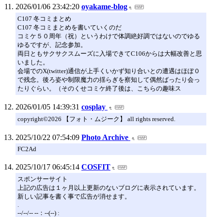
2026/01/06 23:42:20
oyakame-blog
C107 冬コミまとめ
C107 冬コミまとめを書いていくのだ
コミケ５０周年（祝）というわけで体調絶好調ではないのでゆる
ゆるですが、記念参加。
両日ともサクサクスムーズに入場できてC106からは大幅改善と思
いました。
会場でのX(twitter)通信が上手くいかず知り合いとの遭遇はほぼ０
で残念。後ろ姿や制限魔力の揺らぎを察知して偶然ばったり会っ
たりぐらい。（そのくせコミケ終了後は、こちらの趣味ス
2026/01/05 14:39:31
cosplay
copyright©2026 【フォト・ムジーク】 all rights reserved.
2025/10/22 07:54:09
Photo Archive
FC2Ad
2025/10/17 06:45:14
COSFIT
スポンサーサイト
上記の広告は１ヶ月以上更新のないブログに表示されています。
新しい記事を書く事で広告が消せます。
.
--/--/-- --：--(--) :