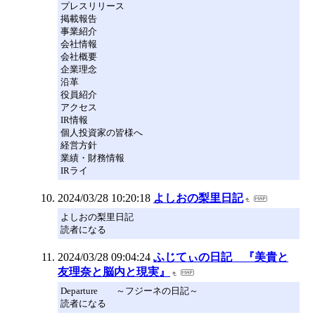
プレスリリース
掲載報告
事業紹介
会社情報
会社概要
企業理念
沿革
役員紹介
アクセス
IR情報
個人投資家の皆様へ
経営方針
業績・財務情報
IRライ
2024/03/28 10:20:18
よしおの梨里日記
よしおの梨里日記
読者になる
2024/03/28 09:04:24
ふじてぃの日記 『美貴と
友理奈と脳内と現実』
Departure ～フジーネの日記～
読者になる