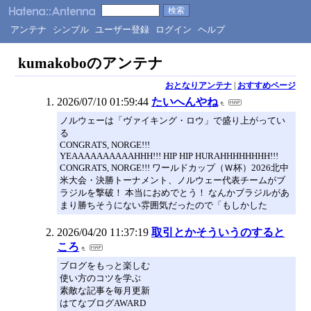
アンテナ
シンプル
ユーザー登録
ログイン
ヘルプ
kumakoboのアンテナ
おとなりアンテナ
|
おすすめページ
2026/07/10 01:59:44
たいへんやね
ノルウェーは「ヴァイキング・ロウ」で盛り上がってい
る
CONGRATS, NORGE!!!
YEAAAAAAAAAAHHH!!! HIP HIP HURAHHHHHHHH!!!
CONGRATS, NORGE!!! ワールドカップ（Ｗ杯）2026北中
米大会・決勝トーナメント、ノルウェー代表チームがブ
ラジルを撃破！ 本当におめでとう！ なんかブラジルがあ
まり勝ちそうにない雰囲気だったので「もしかした
2026/04/20 11:37:19
取引とかそういうのすると
ころ
ブログをもっと楽しむ
使い方のコツを学ぶ
素敵な記事を毎月更新
はてなブログAWARD