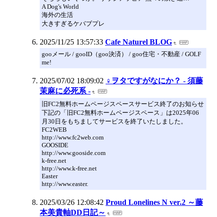
A Dog's World
海外の生活
大きすぎるケバブプレ
2025/11/25 13:57:33
Cafe Naturel BLOG
gooメール / gooID（goo決済） / goo住宅・不動産 / GOLF
me!
2025/07/02 18:09:02
♀ヲタですがなにか？ - 須藤
茉麻に必死系 -
旧FC2無料ホームページスペースサービス終了のお知らせ
下記の「旧FC2無料ホームページスペース」は2025年06
月30日をもちましてサービスを終了いたしました。
FC2WEB
http://www.fc2web.com
GOOSIDE
http://www.gooside.com
k-free.net
http://www.k-free.net
Easter
http://www.easter.
2025/03/26 12:08:42
Proud Lonelines N ver.2 ～藤
本美貴軸DD日記～