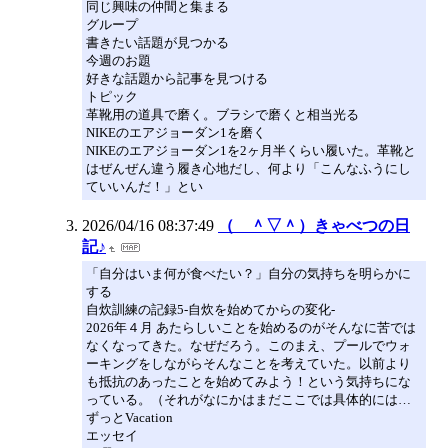
同じ興味の仲間と集まる
グループ
書きたい話題が見つかる
今週のお題
好きな話題から記事を見つける
トピック
革靴用の道具で磨く。ブラシで磨くと相当光る
NIKEのエアジョーダン1を磨く
NIKEのエアジョーダン1を2ヶ月半くらい履いた。革靴と
はぜんぜん違う履き心地だし、何より「こんなふうにし
ていいんだ！」とい
2026/04/16 08:37:49
（ ＾▽＾）きゃべつの日
記♪
「自分はいま何が食べたい？」自分の気持ちを明らかに
する
自炊訓練の記録5-自炊を始めてからの変化-
2026年４月 あたらしいことを始めるのがそんなに苦では
なくなってきた。なぜだろう。このまえ、プールでウォ
ーキングをしながらそんなことを考えていた。以前より
も抵抗のあったことを始めてみよう！という気持ちにな
っている。（それがなにかはまだここでは具体的には…
ずっとVacation
エッセイ