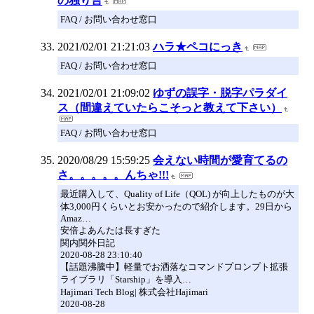
の独り言
FAQ / お問い合わせ窓口
2021/02/01 21:21:03
ハラ★ペコにっき
FAQ / お問い合わせ窓口
2021/02/01 21:09:02
ゆずの誤字・脱字パラダイ
ス（間違えていたらこそっと教えて下さい）
FAQ / お問い合わせ窓口
2020/08/29 15:59:25
会えない時間が愛育てるの
さ。。。。。んちゃ!!!
最近購入して、Quality of Life（QOL) が向上したものが大
体3,000円くらいとお安かったので紹介します。29日から
Amaz…
安倍よあんたは長すぎた
関内関外日記
2020-08-28 23:10:40
【話題沸騰中】軽量でお洒落なコマンドプロンプト拡張
ライブラリ「Starship」を導入…
Hajimari Tech Blog| 株式会社Hajimari
2020-08-28