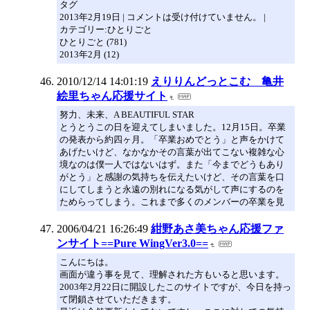
タグ
2013年2月19日 | コメントは受け付けていません。 |
カテゴリー:ひとりごと
ひとりごと (781)
2013年2月 (12)
2010/12/14 14:01:19
えりりんどっとこむ 亀井
絵里ちゃん応援サイト
努力、未来、A BEAUTIFUL STAR
とうとうこの日を迎えてしまいました。12月15日。卒業
の発表から約四ヶ月。「卒業おめでとう」と声をかけて
あげたいけど、なかなかその言葉が出てこない複雑な心
境なのは僕一人ではないはず。また「今までどうもあり
がとう」と感謝の気持ちを伝えたいけど、その言葉を口
にしてしまうと永遠の別れになる気がして声にするのを
ためらってしまう。これまで多くのメンバーの卒業を見
2006/04/21 16:26:49
紺野あさ美ちゃん応援ファ
ンサイト==Pure WingVer3.0==
こんにちは。
画面が違う事を見て、理解された方もいると思います。
2003年2月22日に開設したこのサイトですが、今日を持っ
て閉鎖させていただきます。