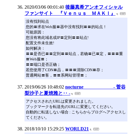
2020/03/06 00:01:40
後藤真希アンオフィシャル
ファンサイト 『Ｖｅｎｕｓ ＭＡＫＩ』
没有找到站点
您的〓求在Web服〓器中没有找到〓〓的站点！
可能原因：
您没有将此域名或IP〓定到〓〓站点!
配置文件未生效!
如何解决：
〓〓是否已〓〓定到〓〓站点，若确〓已〓定，〓〓〓重
〓Web服〓；
〓〓端口是否正确；
若您使用了CDN〓品，〓〓〓清除CDN〓存；
普通网站〓客，〓〓系网站管理〓；
2019/06/26 10:48:02
nocturne - 菅谷
梨沙子と夏焼雅と‥ -
アクセスされたURLは変更されました。
ブックマークを転送先のURLに変更してください。
自動的に転送しない場合 : こちらからブログへアクセスし
てください。
2018/10/10 15:29:25
WORLD21