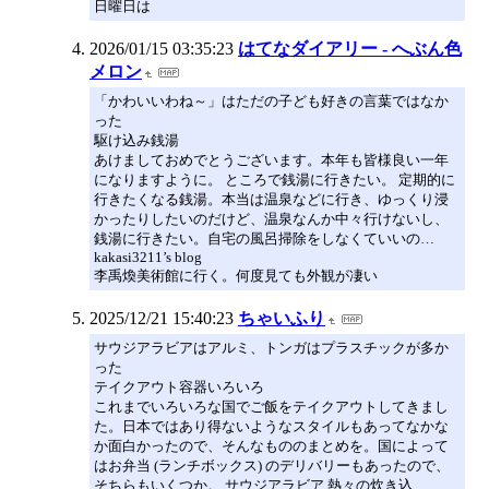
日曜日は
2026/01/15 03:35:23
はてなダイアリー - へぶん色
メロン
「かわいいわね～」はただの子ども好きの言葉ではなか
った
駆け込み銭湯
あけましておめでとうございます。本年も皆様良い一年
になりますように。 ところで銭湯に行きたい。 定期的に
行きたくなる銭湯。本当は温泉などに行き、ゆっくり浸
かったりしたいのだけど、温泉なんか中々行けないし、
銭湯に行きたい。自宅の風呂掃除をしなくていいの…
kakasi3211’s blog
李禹煥美術館に行く。何度見ても外観が凄い
2025/12/21 15:40:23
ちゃいふり
サウジアラビアはアルミ、トンガはプラスチックが多か
った
テイクアウト容器いろいろ
これまでいろいろな国でご飯をテイクアウトしてきまし
た。日本ではあり得ないようなスタイルもあってなかな
か面白かったので、そんなもののまとめを。国によって
はお弁当 (ランチボックス) のデリバリーもあったので、
そちらもいくつか。 サウジアラビア 熱々の炊き込…