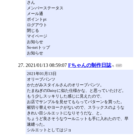
さん
メンバーステータス
メール通
ポイントpt
ログアウト
閉じる
マイページ
お知らせ
So-netトップ
お知らせ
2021/01/13 08:59:07
Fちゃんの制作日誌
2021年01月13日
オリーブパンツ
かたがみスタイルさんのオリーブパンツ。
たまねぎのDaisyに似た仕様かな、と思っていたけど。
もう少しスッキリした感じに見えたので、
お店でサンプルを見せてもらってパターンを買った。
裾切り替えやヨークがないので、スラックスのような
きれい目シルエットになりそうだな、と。
ちょうど良さそうなウールニットも手に入れたので、早
速縫った。
シルエットとしてはジョ