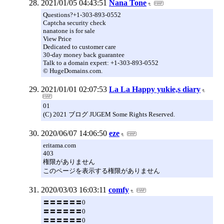
2021/01/05 04:43:51
Nana Tone
Questions?+1-303-893-0552
Captcha security check
nanatone is for sale
View Price
Dedicated to customer care
30-day money back guarantee
Talk to a domain expert: +1-303-893-0552
© HugeDomains.com.
2021/01/01 02:07:53
La La Happy yukie,s diary
01
(C) 2021 ブログ JUGEM Some Rights Reserved.
2020/06/07 14:06:50
eze
eritama.com
403
権限がありません
このページを表示する権限がありません
2020/03/03 16:03:11
comfy
〓〓〓〓〓〓0
〓〓〓〓〓〓0
〓〓〓〓〓〓0