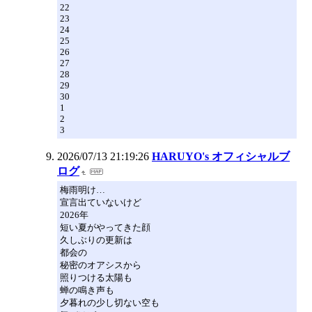
22
23
24
25
26
27
28
29
30
1
2
3
2026/07/13 21:19:26
HARUYO's オフィシャルブ
ログ
梅雨明け…
宣言出ていないけど
2026年
短い夏がやってきた顔
久しぶりの更新は
都会の
秘密のオアシスから
照りつける太陽も
蝉の鳴き声も
夕暮れの少し切ない空も