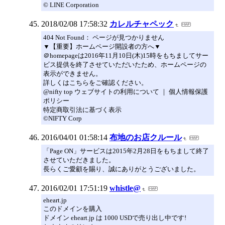
© LINE Corporation
2018/02/08 17:58:32
カレルチャペック
404 Not Found： ページが見つかりません
▼【重要】ホームページ開設者の方へ▼
＠homepageは2016年11月10日(木)15時をもちましてサー
ビス提供を終了させていただいたため、ホームページの
表示ができません。
詳しくはこちらをご確認ください。
@nifty top ウェブサイトの利用について ｜ 個人情報保護
ポリシー
特定商取引法に基づく表示
©NIFTY Corp
2016/04/01 01:58:14
布地のお店クルール
「Page ON」サービスは2015年2月28日をもちまして終了
させていただきました。
長らくご愛顧を賜り、誠にありがとうございました。
2016/02/01 17:51:19
whistle@
eheart.jp
このドメインを購入
ドメイン eheart.jp は 1000 USDで売り出し中です!