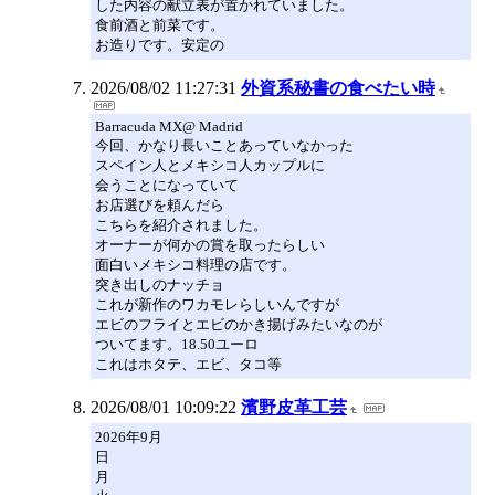
した内容の献立表が置かれていました。
食前酒と前菜です。
お造りです。安定の
2026/08/02 11:27:31
外資系秘書の食べたい時
Barracuda MX@ Madrid
今回、かなり長いことあっていなかった
スペイン人とメキシコ人カップルに
会うことになっていて
お店選びを頼んだら
こちらを紹介されました。
オーナーが何かの賞を取ったらしい
面白いメキシコ料理の店です。
突き出しのナッチョ
これが新作のワカモレらしいんですが
エビのフライとエビのかき揚げみたいなのが
ついてます。18.50ユーロ
これはホタテ、エビ、タコ等
2026/08/01 10:09:22
濱野皮革工芸
2026年9月
日
月