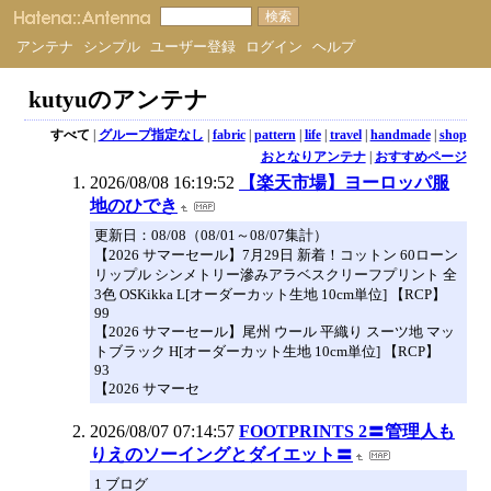
アンテナ
シンプル
ユーザー登録
ログイン
ヘルプ
kutyuのアンテナ
すべて
|
グループ指定なし
|
fabric
|
pattern
|
life
|
travel
|
handmade
|
shop
おとなりアンテナ
|
おすすめページ
2026/08/08 16:19:52
【楽天市場】ヨーロッパ服
地のひでき
更新日：08/08（08/01～08/07集計）
【2026 サマーセール】7月29日 新着！コットン 60ローン
リップル シンメトリー滲みアラベスクリーフプリント 全
3色 OSKikka L[オーダーカット生地 10cm単位] 【RCP】
99
【2026 サマーセール】尾州 ウール 平織り スーツ地 マッ
トブラック H[オーダーカット生地 10cm単位] 【RCP】
93
【2026 サマーセ
2026/08/07 07:14:57
FOOTPRINTS 2〓管理人も
りえのソーイングとダイエット〓
1 ブログ