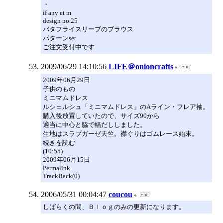
・
if any et m
design no.25
バタフライスリーブのブラウス
パターンset
ご注文受付中です
2009/06/29 14:10:56
LIFE＠onioncrafts
2009年06月29日
子供のもの
ミニマムドレス
ルシェルシュ「ミニマムドレス」のAライン・フレア袖。
購入後放置していたので、サイズ90から
適当に中心と脇で幅だししました。
生地はスラブガーゼ天竺。襟ぐりはゴムレース始末。
続きを読む
(10:55)
2009年06月15日
Permalink
TrackBack(0)
2006/05/31 00:04:47
coucou
しばらくの間、Ｂｌｏｇのみの更新になります。