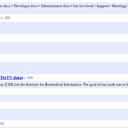
er docs • Developer docs • Administrator docs • Get involved • Support • Meetings 
モ
(DoTS data)
 (CBIL) in the Institute for Biomedical Informatics. The goal of our work was to