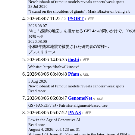
New biobank of tumour models reveals cancers' weak spots
28 Jul 2026
“I stand on the shoulders of giants”: Mark Blaxter on being a b
2026/08/07 11:22:12
PSORT
2026.08.07
AIに「感情の地図」を描かせる GPT-4への問いかけで、9
お知らせ
2026.08.06
令和8年熊本地震で被災された研究者の皆様へ
プレスリリース
2026/08/06 14:06:35
itoshi
Website: https://bobwilkins.tv/
2026/08/06 08:40:48
Pfam
5 Aug 2026
New biobank of tumour models reveals cancers' weak spots
Read more
2026/08/06 06:08:47
GenomeNet
GS / PANEJP / SJ - Pairwise alignment-based tree
2026/08/05 05:07:52
PNAS
Law in the Age of Generative AI
Read now.
August 4, 2026; vol. 123 no. 31
Volume 123, Issue 31: View articles in the latest issue of PNAS.