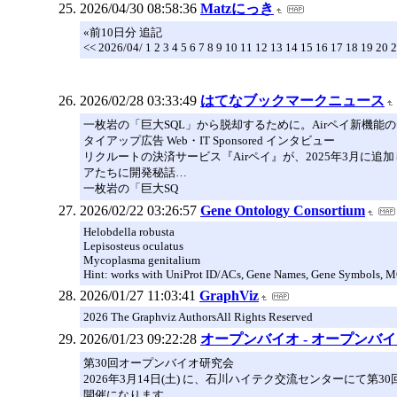
2026/04/30 08:58:36
Matzにっき
«前10日分 追記
<< 2026/04/ 1 2 3 4 5 6 7 8 9 10 11 12 13 14 15 16 17 18 19 20 
2026/02/28 03:33:49
はてなブックマークニュース
一枚岩の「巨大SQL」から脱却するために。Airペイ新機
タイアップ広告 Web・IT Sponsored インタビュー
リクルートの決済サービス『Airペイ』が、2025年3月に
アたちに開発秘話…
一枚岩の「巨大SQ
2026/02/22 03:26:57
Gene Ontology Consortium
Helobdella robusta
Lepisosteus oculatus
Mycoplasma genitalium
Hint: works with UniProt ID/ACs, Gene Names, Gene Symbols, M
2026/01/27 11:03:41
GraphViz
2026 The Graphviz AuthorsAll Rights Reserved
2026/01/23 09:22:28
オープンバイオ - オープンバ
第30回オープンバイオ研究会
2026年3月14日(土) に、石川ハイテク交流センターにて第3
開催になります。