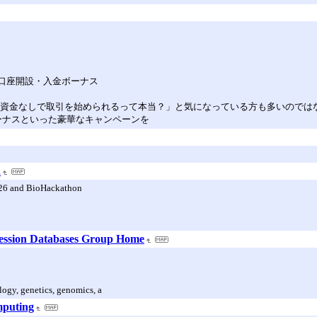
の口座開設・入金ボーナス
己資金なしで取引を始められるって本当？」と気になっている方も多いのでは
ーナスといった豪華なキャンペーンを
n
026 and BioHackathon
ssion Databases Group Home
logy, genetics, genomics, a
mputing