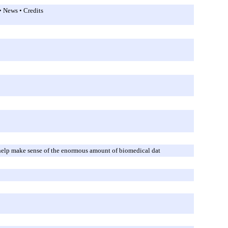
• News • Credits
 help make sense of the enormous amount of biomedical dat