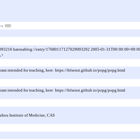
)
127029093216 hatenablog://entry/17680117127029093292 2005-01-31T00
い
am intended for teaching, here: https://felsenst.github.io/popg/popg.html
am intended for teaching, here: https://felsenst.github.io/popg/popg.html
gzhou Institute of Medicine, CAS