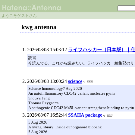
ようこそゲストさん
kwg antenna
2026/08/08 15:03:12
ライフハッカー［日本版］｜
読書
今読んでる、これから読みたい。ライフハッカー編集部のリ
2026/08/08 13:00:24
science
Science Immunology7 Aug 2026
An autoinflammatory CDC42 variant nucleates pyrin
Shouya Feng
Thomas Reygaerts
A pathogenic CDC42 M45L variant strengthens binding to pyrin
2026/08/07 16:52:44
SSAHA package
5 Aug 2026
A living library: Inside our organoid biobank
5 Aug 2026