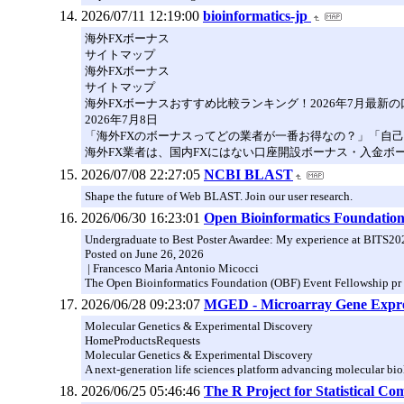
2026/07/11 12:19:00
bioinformatics-jp
海外FXボーナス
サイトマップ
海外FXボーナス
サイトマップ
海外FXボーナスおすすめ比較ランキング！2026年7月最新
2026年7月8日
「海外FXのボーナスってどの業者が一番お得なの？」「自
海外FX業者は、国内FXにはない口座開設ボーナス・入金ボ
2026/07/08 22:27:05
NCBI BLAST
Shape the future of Web BLAST. Join our user research.
2026/06/30 16:23:01
Open Bioinformatics Foundatio
Undergraduate to Best Poster Awardee: My experience at BITS2
Posted on June 26, 2026
| Francesco Maria Antonio Micocci
The Open Bioinformatics Foundation (OBF) Event Fellowship pr
2026/06/28 09:23:07
MGED - Microarray Gene Expre
Molecular Genetics & Experimental Discovery
HomeProductsRequests
Molecular Genetics & Experimental Discovery
A next-generation life sciences platform advancing molecular bio
2026/06/25 05:46:46
The R Project for Statistical Co