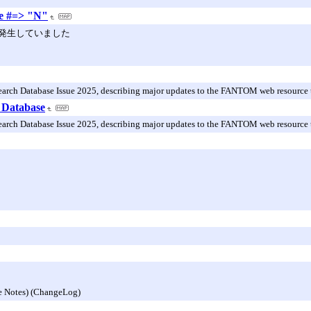
te #=> "N"
発生していました
earch Database Issue 2025, describing major updates to the FANTOM web resource t
 Database
earch Database Issue 2025, describing major updates to the FANTOM web resource t
se Notes) (ChangeLog)