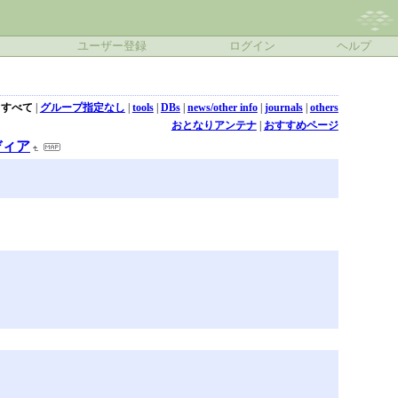
ユーザー登録
ログイン
ヘルプ
すべて
|
グループ指定なし
|
tools
|
DBs
|
news/other info
|
journals
|
others
おとなりアンテナ
|
おすすめページ
ディア