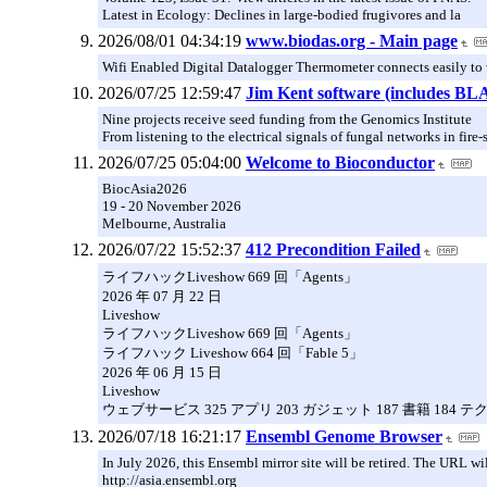
Latest in Ecology: Declines in large-bodied frugivores and la
2026/08/01 04:34:19
www.biodas.org - Main page
Wifi Enabled Digital Datalogger Thermometer connects easily to 
2026/07/25 12:59:47
Jim Kent software (includes BL
Nine projects receive seed funding from the Genomics Institute
From listening to the electrical signals of fungal networks in fire-
2026/07/25 05:04:00
Welcome to Bioconductor
BiocAsia2026
19 - 20 November 2026
Melbourne, Australia
2026/07/22 15:52:37
412 Precondition Failed
ライフハックLiveshow 669 回「Agents」
2026 年 07 月 22 日
Liveshow
ライフハックLiveshow 669 回「Agents」
ライフハック Liveshow 664 回「Fable 5」
2026 年 06 月 15 日
Liveshow
ウェブサービス 325 アプリ 203 ガジェット 187 書籍 184 テ
2026/07/18 16:21:17
Ensembl Genome Browser
In July 2026, this Ensembl mirror site will be retired. The URL w
http://asia.ensembl.org