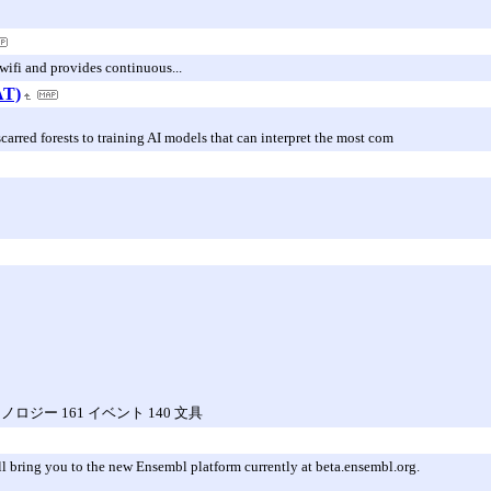
wifi and provides continuous...
AT)
scarred forests to training AI models that can interpret the most com
クノロジー 161 イベント 140 文具
ill bring you to the new Ensembl platform currently at beta.ensembl.org.