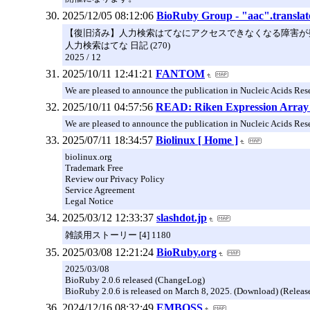
2025/12/05 08:12:06
BioRuby Group - "aac".transla
【復旧済み】人力検索はてなにアクセスできなくなる障害が
人力検索はてな 日記 (270)
2025 / 12
2025/10/11 12:41:21
FANTOM
We are pleased to announce the publication in Nucleic Acids Res
2025/10/11 04:57:56
READ: Riken Expression Array
We are pleased to announce the publication in Nucleic Acids Res
2025/07/11 18:34:57
Biolinux [ Home ]
biolinux.org
Trademark Free
Review our Privacy Policy
Service Agreement
Legal Notice
2025/03/12 12:33:37
slashdot.jp
雑談用ストーリー [4] 1180
2025/03/08 12:21:24
BioRuby.org
2025/03/08
BioRuby 2.0.6 released (ChangeLog)
BioRuby 2.0.6 is released on March 8, 2025. (Download) (Relea
2024/12/16 08:32:49
EMBOSS