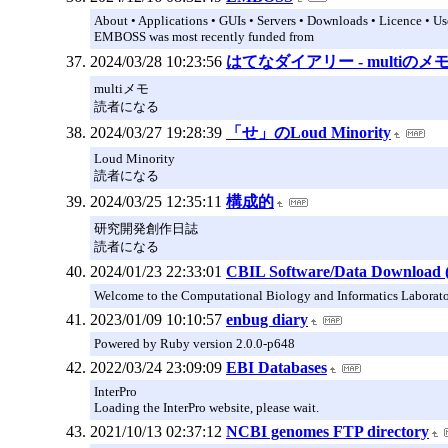
About • Applications • GUIs • Servers • Downloads • Licence • Us
EMBOSS was most recently funded from
2024/03/28 10:23:56
はてなダイアリー - multiのメ
multiメモ
読者になる
2024/03/27 19:28:39
「せ」のLoud Minority
Loud Minority
読者になる
2024/03/25 12:35:11
構成的
研究開発創作日誌
読者になる
2024/01/23 22:33:01
CBIL Software/Data Download 
Welcome to the Computational Biology and Informatics Laboratory
2023/01/09 10:10:57
enbug diary
Powered by Ruby version 2.0.0-p648
2022/03/24 23:09:09
EBI Databases
InterPro
Loading the InterPro website, please wait.
2021/10/13 02:37:12
NCBI genomes FTP directory