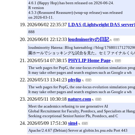
4.6.1 (Happy Hop) has been released on 2026-06-24.
R version
4.5.3 (Reassured Reassurer) (wrap-up release) was released
on 2026-03-11.
2026/06/02 22:35:37
LDAS (Lightweight DAS server
888
2026/06/01 22:12:33
loudminorityの日記
loudminority Hatena::Blog hatenablog://blog/17680117
園ホールでショッキングな試合を見た。セミファイナルくら
2026/05/14 07:38:15
PHYLIP Home Page
The web pages for PopG, the one-locus evolution simulation progr
It may take other pages and search engines such as Google a wh
2026/05/13 13:41:23
phylip
The web pages for PopG, the one-locus evolution simulation progr
It may take other pages and search engines such as Google a wh
2026/05/11 10:30:18
nature.com
Meet the academics refusing to use generative AI
Global Recruitment for Faculty, Postdocs, and Specialists at Han
Seeking exceptional Senior/Junior PIs, Postdocs, and C
2026/05/09 17:51:30
sim4
Apache/2.4.67 (Debian) Server at globin.bx.psu.edu Port 443