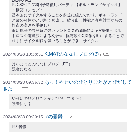
2024-04-01
PJCS2024 第3回予選使用パーティ 【ボルトランドサイクル】
・構築コンセプト
基本的にサイクルすることを前提に組んでおり、ボルトランド
と縦の相性がいい駒で形成し、繰り出し性能と有利対面からの
打点の高さを重視した
追い風等の展開系に強いランドロスの威嚇によるA操作＋ボル
トロスの電磁波によるS操作＋怪電波のC操作を軸にすることで
相手にサイクル戦を強いることができ、サイクル
K.MATのななしブログ(β)
2024/03/28 10:38:51
けいまっとのななしブログ（FC）
読者になる
あっ！やせいのひとりごとがとびだして
2024/03/28 09:35:32
きた！
やせいのひとりごとがとびだしてきた！
読者になる
Rの憂鬱
2024/03/28 09:20:15
Rの憂鬱