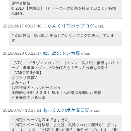
運営者情報
© 2018 【体験談】リビドーロゼの効果を検証！口コミと特徴
も紹介.
じゃんく寸前ポケブログ
2019/08/17 00:17:46
この広告は、90日以上更新していないブログに表示していま
す。
ぬこぬのトレカ裏
2019/05/20 05:22:37
【VG】「ドラヴァンカップ」（スタン、個人戦）優勝はバミュ
ーダ、準優勝ノヴァ、3位かげろう！デッキ分布も公開！
【VMC2019予選】
ダブクリ速報V
よかった！
お留守番犬・ホッピーの日々
国際的な小咄 ３３９１ 鳩山さんの講演を聞いた感想
やる夫達のいる日常
あっくんのポケ廃日記
2018/07/04 13:17:51
ご指定のページを表示できません。
ご指定のページは移動、または、削除された可能性がございま
す。 もしくは、ご指定のURLが違う可能性がございます。 URL