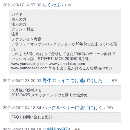
ちくわぶ
2021/03/17 14:57:36
ガイド
個人の方
法人の方
プラン・料金
注目
ファッション考察
アラフォーオジサンのファッションが10年前で止まっている理
由。
これまで3回にわたって分析してきた10年前のティーン向けフ
ァッション誌、STREET JACK 2010年10月号。
www.yamadakoji.com www.yamadakoji.com
www.yamadakoji.com // 今もよく見かけるこんな服装のオジ
野生のライコウは逃げ出した！
2021/03/02 23:20:03
２月強い戦術メモ
2016/04/25 スナックエンドウと豚肉の塩炒め
ハックルベリーに会いに行く
2021/02/02 04:18:54
FAQ / お問い合わせ窓口
お雛様の日記
2021/02/01 21:56:19