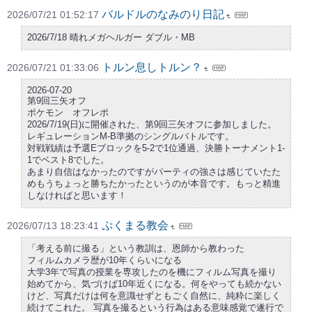
バルドルのなみのり日記
2026/07/21 01:52:17
2026/7/18 晴れメガヘルガー ダブル・MB
トルン息しトルン？
2026/07/21 01:33:06
2026-07-20
第9回三矢オフ
ポケモン オフレポ
2026/7/19(日)に開催された、第9回三矢オフに参加しました。
レギュレーションM-B準拠のシングルバトルです。
対戦戦績は予選Eブロックを5-2で1位通過、決勝トーナメント1-
1でベスト8でした。
あまり自信はなかったのですがパーティの強さは感じていたた
めもうちょっと勝ちたかったというのが本音です。もっと精進
しなければと思います！
ぷくまる教会
2026/07/13 18:23:41
「考える前に撮る」という教訓は、恩師から教わった
フィルムカメラ歴が10年くらいになる
大学3年で写真の授業を専攻したのを機にフィルム写真を撮り
始めてから、気づけば10年近くになる。何をやっても続かない
けど、写真だけは何を意識せずともごく自然に、純粋に楽しく
続けてこれた。 写真を撮るという行為はある意味感覚で遂行で