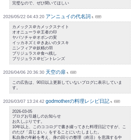
完璧なので、ぜひ聞いてほしい
アンニュイの代名詞
2026/05/22 04:43:20
カメックス＠カメックスナイト
オオニューラ＠王者の印
ヤバソチャ＠オボンの実
イッカネズミ＠きあいのタスキ
ニンフィア＠妖精の羽
ブリジュラス＠食べ残し
ブリジュラス＠ピントレンズ
天空の扉
2026/04/06 20:36:30
この広告は、90日以上更新していないブログに表示していま
す。
godmotherの料理レシピ日記
2026/03/07 13:24:42
2026-03-05
ブログお引越しのお知らせ
お久しぶりです。
10年以上、このココログで書き綴ってきた料理日記ですが、こ
のたび「店じまい」をすることにいたしました。
私自身の年齢を考え、身の回りの整理（終活）を意識する中