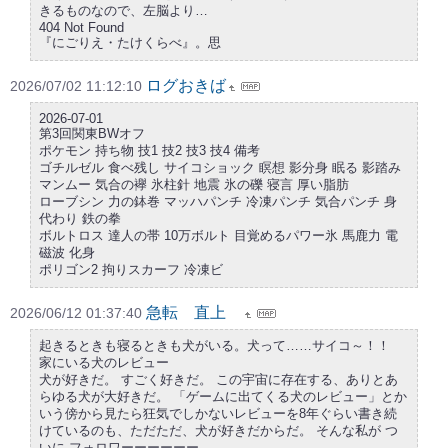
きるものなので、左脳より…
404 Not Found
『にごりえ・たけくらべ』。思
ログおきば
2026/07/02 11:12:10
2026-07-01
第3回関東BWオフ
ポケモン 持ち物 技1 技2 技3 技4 備考
ゴチルゼル 食べ残し サイコショック 瞑想 影分身 眠る 影踏み
マンムー 気合の襷 氷柱針 地震 氷の礫 寝言 厚い脂肪
ローブシン 力の鉢巻 マッハパンチ 冷凍パンチ 気合パンチ 身
代わり 鉄の拳
ボルトロス 達人の帯 10万ボルト 目覚めるパワー氷 馬鹿力 電
磁波 化身
ポリゴン2 拘りスカーフ 冷凍ビ
急転 直上
2026/06/12 01:37:40
起きるときも寝るときも犬がいる。犬って……サイコ～！！
家にいる犬のレビュー
犬が好きだ。 すごく好きだ。 この宇宙に存在する、ありとあ
らゆる犬が大好きだ。 「ゲームに出てくる犬のレビュー」とか
いう傍から見たら狂気でしかないレビューを8年ぐらい書き続
けているのも、ただただ、犬が好きだからだ。 そんな私が つ
いに フォロワーーーーーー…