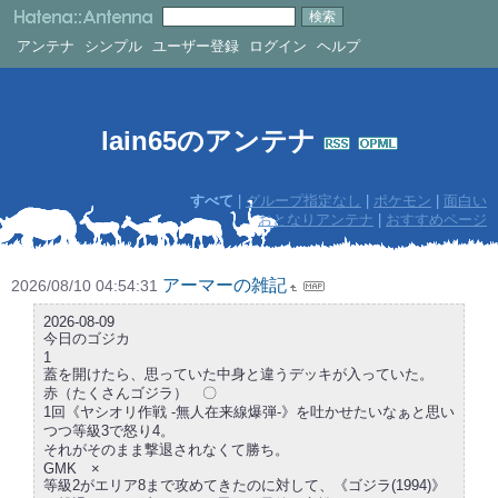
アンテナ
シンプル
ユーザー登録
ログイン
ヘルプ
lain65のアンテナ
すべて
|
グループ指定なし
|
ポケモン
|
面白い
おとなりアンテナ
|
おすすめページ
アーマーの雑記
2026/08/10 04:54:31
2026-08-09
今日のゴジカ
1
蓋を開けたら、思っていた中身と違うデッキが入っていた。
赤（たくさんゴジラ） 〇
1回《ヤシオリ作戦 -無人在来線爆弾-》を吐かせたいなぁと思い
つつ等級3で怒り4。
それがそのまま撃退されなくて勝ち。
GMK ×
等級2がエリア8まで攻めてきたのに対して、《ゴジラ(1994)》