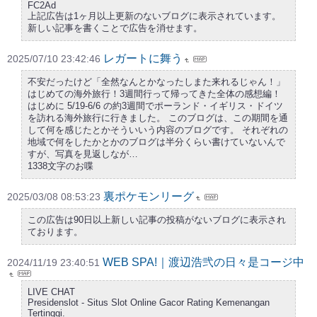
FC2Ad
上記広告は1ヶ月以上更新のないブログに表示されています。
新しい記事を書くことで広告を消せます。
レガートに舞う
2025/07/10 23:42:46
不安だったけど「全然なんとかなったしまた来れるじゃん！」
はじめての海外旅行！3週間行って帰ってきた全体の感想編！
はじめに 5/19-6/6 の約3週間でポーランド・イギリス・ドイツ
を訪れる海外旅行に行きました。 このブログは、この期間を通
して何を感じたとかそういいう内容のブログです。 それぞれの
地域で何をしたかとかのブログは半分くらい書けていないんで
すが、写真を見返しなが…
1338文字のお喋
裏ポケモンリーグ
2025/03/08 08:53:23
この広告は90日以上新しい記事の投稿がないブログに表示され
ております。
WEB SPA!｜渡辺浩弐の日々是コージ中
2024/11/19 23:40:51
LIVE CHAT
Presidenslot - Situs Slot Online Gacor Rating Kemenangan
Tertinggi.