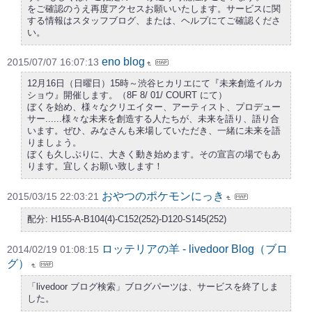
をご確認のうえ再度アクセスお願いいたします。サービスに関
する情報はスタッフブログ、または、ヘルプにてご確認くださ
い。
eno blog
2015/07/07 16:07:13
12月16日（日曜日）15時～渋谷ヒカリエにて『未来創造イルカ
ショウ』開催します。（8F 8/ 01/ COURT にて）
ぼくを始め、様々なクリエイター、アーティスト、プロデュー
サー......様々な未来を創造する人たちが、未来を語り、語り合
います。ぜひ、みなさんも来場していただき、一緒に未来を語
りましょう。
ぼくも久しぶりに、大きく動き始めます。その宣言の場でもあ
ります。宜しくお願い致します！
おやつのポケモンにっき
2015/03/15 22:03:21
配分: H155-A-B104(4)-C152(252)-D120-S145(252)
ロッテリアの羊 - livedoor Blog（ブロ
2014/02/19 01:08:15
グ）
「livedoor ブログ検索」ブログパーツは、サービスを終了しま
した。