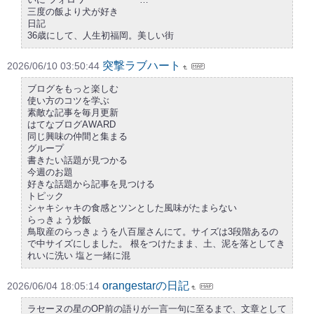
三度の飯より犬が好き
日記
36歳にして、人生初福岡。美しい街
突撃ラブハート
2026/06/10 03:50:44
ブログをもっと楽しむ
使い方のコツを学ぶ
素敵な記事を毎月更新
はてなブログAWARD
同じ興味の仲間と集まる
グループ
書きたい話題が見つかる
今週のお題
好きな話題から記事を見つける
トピック
シャキシャキの食感とツンとした風味がたまらない
らっきょう炒飯
鳥取産のらっきょうを八百屋さんにて。サイズは3段階あるの
で中サイズにしました。 根をつけたまま、土、泥を落としてき
れいに洗い 塩と一緒に混
orangestarの日記
2026/06/04 18:05:14
ラセーヌの星のOP前の語りが一言一句に至るまで、文章として