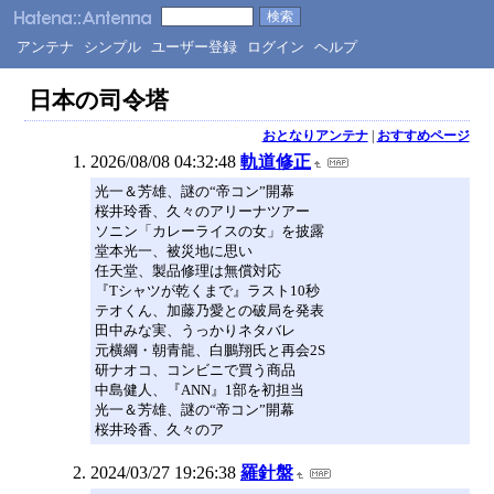
アンテナ
シンプル
ユーザー登録
ログイン
ヘルプ
日本の司令塔
おとなりアンテナ
|
おすすめページ
2026/08/08 04:32:48
軌道修正
光一＆芳雄、謎の“帝コン”開幕
桜井玲香、久々のアリーナツアー
ソニン「カレーライスの女」を披露
堂本光一、被災地に思い
任天堂、製品修理は無償対応
『Tシャツが乾くまで』ラスト10秒
テオくん、加藤乃愛との破局を発表
田中みな実、うっかりネタバレ
元横綱・朝青龍、白鵬翔氏と再会2S
研ナオコ、コンビニで買う商品
中島健人、『ANN』1部を初担当
光一＆芳雄、謎の“帝コン”開幕
桜井玲香、久々のア
2024/03/27 19:26:38
羅針盤