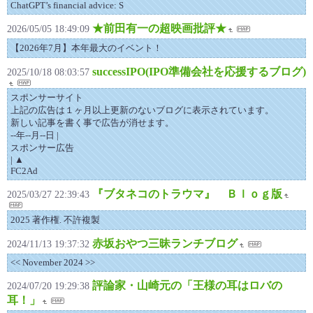
ChatGPT’s financial advice: S
★前田有一の超映画批評★
2026/05/05 18:49:09
【2026年7月】本年最大のイベント！
successIPO(IPO準備会社を応援するブログ)
2025/10/18 08:03:57
スポンサーサイト
上記の広告は１ヶ月以上更新のないブログに表示されています。
新しい記事を書く事で広告が消せます。
--年--月--日 |
スポンサー広告
| ▲
FC2Ad
『ブタネコのトラウマ』 Ｂｌｏｇ版
2025/03/27 22:39:43
2025 著作権. 不許複製
赤坂おやつ三昧ランチブログ
2024/11/13 19:37:32
<< November 2024 >>
評論家・山崎元の「王様の耳はロバの
2024/07/20 19:29:38
耳！」