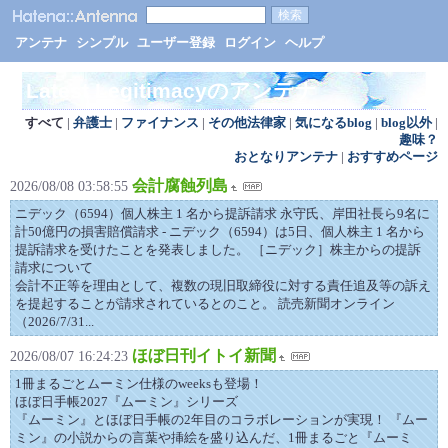
アンテナ
シンプル
ユーザー登録
ログイン
ヘルプ
Latest Legitimacyのアンテナ
すべて
|
弁護士
|
ファイナンス
|
その他法律家
|
気になるblog
|
blog以外
|
趣味？
おとなりアンテナ
|
おすすめページ
会計腐蝕列島
2026/08/08 03:58:55
ニデック（6594）個人株主 1 名から提訴請求 永守氏、岸田社長ら9名に
計50億円の損害賠償請求 - ニデック（6594）は5日、個人株主 1 名から
提訴請求を受けたことを発表しました。 ［ニデック］株主からの提訴
請求について
会計不正等を理由として、複数の現旧取締役に対する責任追及等の訴え
を提起することが請求されているとのこと。 読売新聞オンライン
（2026/7/31...
ほぼ日刊イトイ新聞
2026/08/07 16:24:23
1冊まるごとムーミン仕様のweeksも登場！
ほぼ日手帳2027『ムーミン』シリーズ
『ムーミン』とほぼ日手帳の2年目のコラボレーションが実現！ 『ムー
ミン』の小説からの言葉や挿絵を盛り込んだ、1冊まるごと『ムーミ