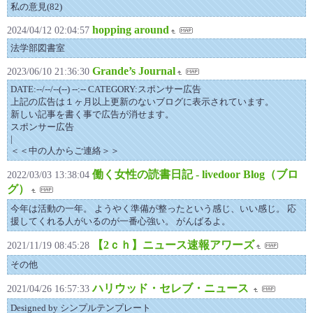
私の意見(82)
hopping around
2024/04/12 02:04:57
法学部図書室
Grande’s Journal
2023/06/10 21:36:30
DATE:--/--/--(--) --:-- CATEGORY:スポンサー広告
上記の広告は１ヶ月以上更新のないブログに表示されています。
新しい記事を書く事で広告が消せます。
スポンサー広告
|
＜＜中の人からご連絡＞＞
働く女性の読書日記 - livedoor Blog（ブロ
2022/03/03 13:38:04
グ）
今年は活動の一年。 ようやく準備が整ったという感じ、いい感じ。 応
援してくれる人がいるのが一番心強い。 がんばるよ。
【2ｃｈ】ニュース速報アワーズ
2021/11/19 08:45:28
その他
ハリウッド・セレブ・ニュース
2021/04/26 16:57:33
Designed by シンプルテンプレート