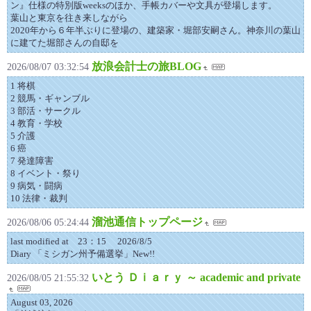
ン』仕様の特別版weeksのほか、手帳カバーや文具が登場します。
葉山と東京を往き来しながら
2020年から６年半ぶりに登場の、建築家・堀部安嗣さん。神奈川の葉山
に建てた堀部さんの自邸を
放浪会計士の旅BLOG
2026/08/07 03:32:54
1 将棋
2 競馬・ギャンブル
3 部活・サークル
4 教育・学校
5 介護
6 癌
7 発達障害
8 イベント・祭り
9 病気・闘病
10 法律・裁判
溜池通信トップページ
2026/08/06 05:24:44
last modified at 23：15 2026/8/5
Diary 「ミシガン州予備選挙」New!!
いとう Ｄｉａｒｙ ～ academic and private
2026/08/05 21:55:32
August 03, 2026