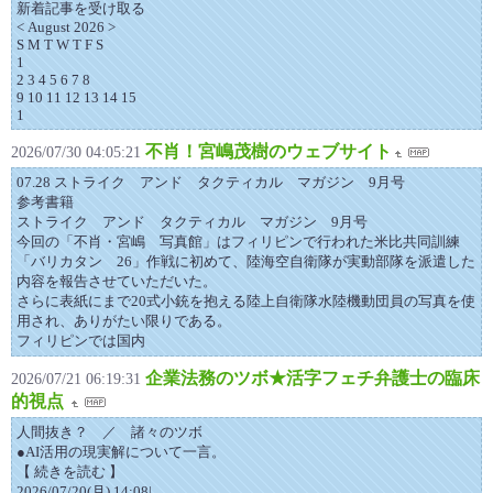
新着記事を受け取る
< August 2026 >
S M T W T F S
1
2 3 4 5 6 7 8
9 10 11 12 13 14 15
1
不肖！宮嶋茂樹のウェブサイト
2026/07/30 04:05:21
07.28 ストライク アンド タクティカル マガジン 9月号
参考書籍
ストライク アンド タクティカル マガジン 9月号
今回の「不肖・宮嶋 写真館」はフィリピンで行われた米比共同訓練
「バリカタン 26」作戦に初めて、陸海空自衛隊が実動部隊を派遣した
内容を報告させていただいた。
さらに表紙にまで20式小銃を抱える陸上自衛隊水陸機動団員の写真を使
用され、ありがたい限りである。
フィリピンでは国内
企業法務のツボ★活字フェチ弁護士の臨床
2026/07/21 06:19:31
的視点
人間抜き？ ／ 諸々のツボ
●AI活用の現実解について一言。
【 続きを読む 】
2026/07/20(月) 14:08|