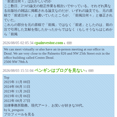
「前述注何々」はおかしいのか
ここ数日、2つの論文の校正作業を相次いでやっている。それぞれ異な
る出版社の雑誌に掲載される論文なのだが、いずれの論文でも、元の原
稿で「前述注何々」と書いていたところが、「前掲注何々」と修正され
ていた。
これらの部分を元の原稿で「前掲」ではなく「前述」としたのは、前の
注で引用した文献を指したかったからではなく（もしそうならはじめか
ら「前掲
cpainvestor.com
2026/08/05 02:05:34
We can meet virtually or also have an in-person meeting at our office in
Doral. We are very close to the Palmetto 826 and NW 25th Street exit in the
office building called Centro Doral.
2500 NW 79th A
ペンギンはブログを見ない
2026/08/03 15:51:04
Top
2025年 11月 08日
2024年 06月 11日
2023年 11月 26日
2023年 01月 06日
2022年 08月 27日
法律事務所勤務。現代アート、お笑いが好きな50代。
by k_penguin
プロフィールを見る