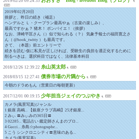
おおすぎ Blog - livedoor Blog（ブログ）
2019/02/20 09:24:33
2019年02月20日
挨拶と、昨日の続き（補足）
ヘンデルと Ｌ・クープラン最高やぁ（古楽の楽しみ）、
最高ですかぁ？ 猪木！ ボンバイエ！（挨拶）
なお、津崎平匡さん（）似で知られる（？） 気象予報士の福田寛之さ
ん（ @hook_twitty ）も最高です。
さて、（本題）前エントリーで
続きを読む-仮に私見が正しければ、受験生の負担を適正化するために
削るべきは、選択科目ではなく、法律基本科目
糸山英太郎
2018/12/26 12:39:22
債券市場の片隅から
2018/03/15 12:27:41
今朝のドラめもん（営業日の毎朝更新）
少年担当ジェイのつぶやき
2017/12/01 00:19:15
カメラ(風景写真)ジャンル
1 銀座 高嶋... 【銀座クラブ高嶋】25才銀座...
2 みぃ 〓みぃみの365日〓
3 02285... 電話占い 鑑定師さんまのブロ...
4 Gucci... 糸島☆photographe...
5 こう シンクロニシティ〓意味のある...
カメラ(風景写真)