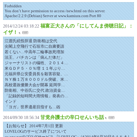
Forbidden
You don’t have permission to access /new.html on this server.
Apache/2.2.9 (Debian) Server at www.kamiura.com Port 80
福富正大さんの「にしてんま傍聴日記」：
2014/12/24 03:18:22
イザ！
江渡氏続投辞退 防衛相は交代
尖閣上空飛行で石垣市に自粛要請
若くない…中高年二輪事故死増加
法王、バチカンは「病んだ体だ」
ジャーナリストの犠牲、２０１４…
米ＧＤＰ５・０％増 １１年ぶり…
元福井県公安委員長を殺害容疑、…
ＮＹ株１万８０００ドル突破、米…
高校選抜優勝大会が開幕 延岡学…
防衛相、中谷氏に交代 政治資金…
「記録的短時間大雨情報」発表の…
インド
「ヨガ」世界遺産目指すも…凶
甘党弁護士の辛口せんいち話
2014/09/30 18:56:34
【お知らせ】 2014年7月1日 更新
LOVELOGのサービス終了について
au one netのブログサービス 『LOVELOG』は2014年6月30日をもちまし