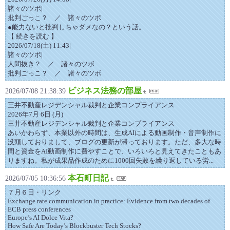
諸々のツボ|
批判ごっこ？ ／ 諸々のツボ
●能力ないと批判しちゃダメなの？という話。
【 続きを読む 】
2026/07/18(土) 11:43|
諸々のツボ|
人間抜き？ ／ 諸々のツボ
批判ごっこ？ ／ 諸々のツボ
ビジネス法務の部屋
2026/07/08 21:38:39
三井不動産レジデンシャル裁判と企業コンプライアンス
2026年7月 6日 (月)
三井不動産レジデンシャル裁判と企業コンプライアンス
あいかわらず、本業以外の時間は、生成AIによる動画制作・音声制作に
没頭しておりまして、ブログの更新が滞っております。ただ、多大な時
間と資金をAI動画制作に費やすことで、いろいろと見えてきたこともあ
りますね。私が成果品作成のために1000回失敗を繰り返している労...
本石町日記
2026/07/05 10:36:56
７月６日・リンク
Exchange rate communication in practice: Evidence from two decades of
ECB press conferences
Europe’s AI Dolce Vita?
How Safe Are Today’s Blockbuster Tech Stocks?