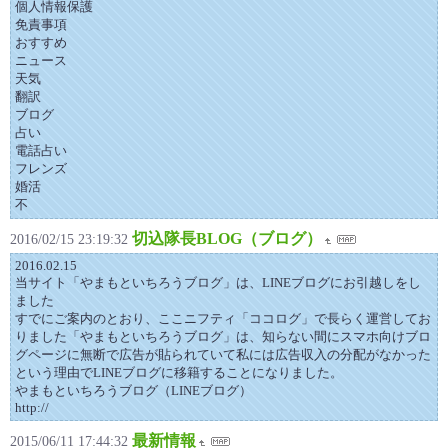
個人情報保護
免責事項
おすすめ
ニュース
天気
翻訳
ブログ
占い
電話占い
フレンズ
婚活
不
切込隊長BLOG（ブログ）
2016/02/15 23:19:32
2016.02.15
当サイト「やまもといちろうブログ」は、LINEブログにお引越しをし
ました
すでにご案内のとおり、ここニフティ「ココログ」で長らく運営してお
りました「やまもといちろうブログ」は、知らない間にスマホ向けブロ
グページに無断で広告が貼られていて私には広告収入の分配がなかった
という理由でLINEブログに移籍することになりました。
やまもといちろうブログ（LINEブログ）
http://
最新情報
2015/06/11 17:44:32