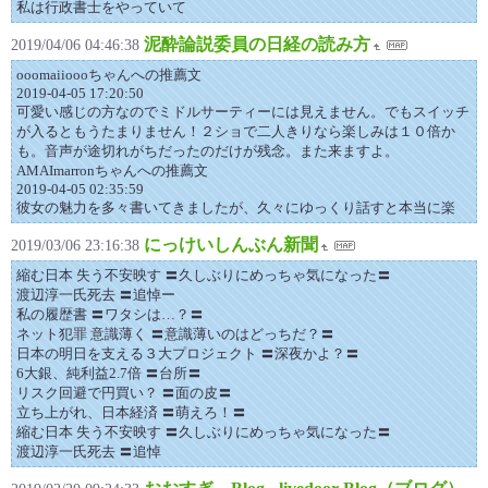
私は行政書士をやっていて
泥酔論説委員の日経の読み方
2019/04/06 04:46:38
ooomaiioooちゃんへの推薦文
2019-04-05 17:20:50
可愛い感じの方なのでミドルサーティーには見えません。でもスイッチ
が入るともうたまりません！２ショで二人きりなら楽しみは１０倍か
も。音声が途切れがちだったのだけが残念。また来ますよ。
AMAImarronちゃんへの推薦文
2019-04-05 02:35:59
彼女の魅力を多々書いてきましたが、久々にゆっくり話すと本当に楽
にっけいしんぶん新聞
2019/03/06 23:16:38
縮む日本 失う不安映す 〓久しぶりにめっちゃ気になった〓
渡辺淳一氏死去 〓追悼ー
私の履歴書 〓ワタシは…？〓
ネット犯罪 意識薄く 〓意識薄いのはどっちだ？〓
日本の明日を支える３大プロジェクト 〓深夜かよ？〓
6大銀、純利益2.7倍 〓台所〓
リスク回避で円買い？ 〓面の皮〓
立ち上がれ、日本経済 〓萌えろ！〓
縮む日本 失う不安映す 〓久しぶりにめっちゃ気になった〓
渡辺淳一氏死去 〓追悼