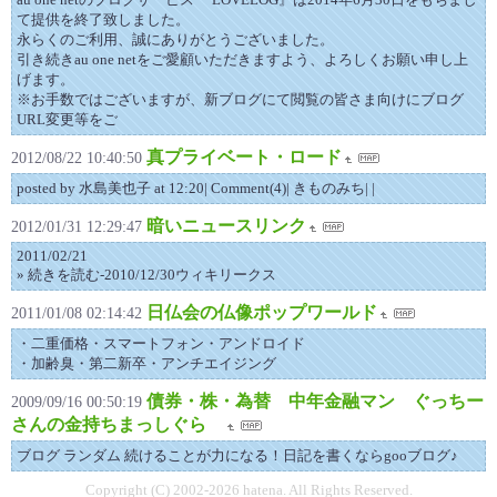
て提供を終了致しました。
永らくのご利用、誠にありがとうございました。
引き続きau one netをご愛顧いただきますよう、よろしくお願い申し上
げます。
※お手数ではございますが、新ブログにて閲覧の皆さま向けにブログ
URL変更等をご
真プライベート・ロード
2012/08/22 10:40:50
posted by 水島美也子 at 12:20| Comment(4)| きものみち| |
暗いニュースリンク
2012/01/31 12:29:47
2011/02/21
» 続きを読む-2010/12/30ウィキリークス
日仏会の仏像ポップワールド
2011/01/08 02:14:42
・二重価格・スマートフォン・アンドロイド
・加齢臭・第二新卒・アンチエイジング
債券・株・為替 中年金融マン ぐっちー
2009/09/16 00:50:19
さんの金持ちまっしぐら
ブログ ランダム 続けることが力になる！日記を書くならgooブログ♪
Copyright (C) 2002-2026 hatena. All Rights Reserved.