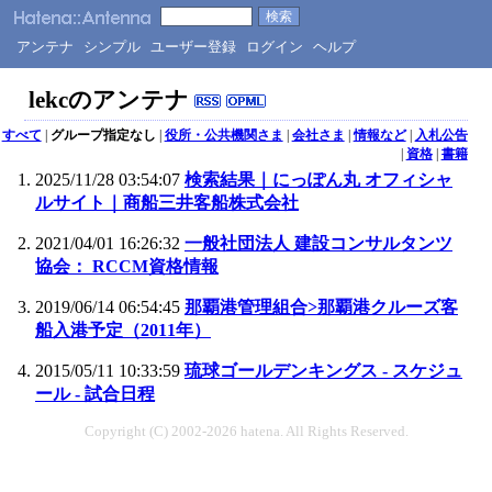
アンテナ
シンプル
ユーザー登録
ログイン
ヘルプ
lekcのアンテナ
すべて
|
グループ指定なし
|
役所・公共機関さま
|
会社さま
|
情報など
|
入札公告
|
資格
|
書籍
2025/11/28 03:54:07
検索結果｜にっぽん丸 オフィシャ
ルサイト｜商船三井客船株式会社
2021/04/01 16:26:32
一般社団法人 建設コンサルタンツ
協会： RCCM資格情報
2019/06/14 06:54:45
那覇港管理組合>那覇港クルーズ客
船入港予定（2011年）
2015/05/11 10:33:59
琉球ゴールデンキングス - スケジュ
ール - 試合日程
Copyright (C) 2002-2026 hatena. All Rights Reserved.