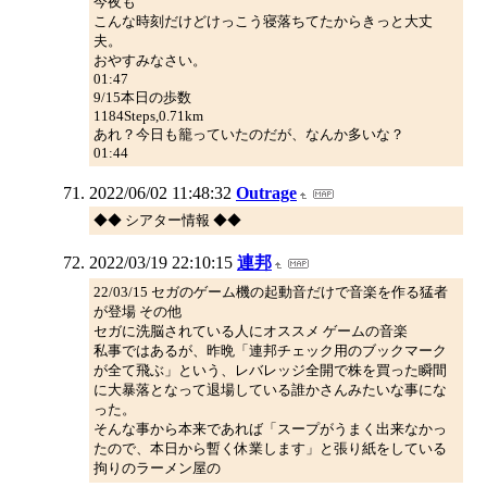
今夜も
こんな時刻だけどけっこう寝落ちてたからきっと大丈
夫。
おやすみなさい。
01:47
9/15本日の歩数
1184Steps,0.71km
あれ？今日も籠っていたのだが、なんか多いな？
01:44
2022/06/02 11:48:32
Outrage
◆◆ シアター情報 ◆◆
2022/03/19 22:10:15
連邦
22/03/15 セガのゲーム機の起動音だけで音楽を作る猛者
が登場 その他
セガに洗脳されている人にオススメ ゲームの音楽
私事ではあるが、昨晩「連邦チェック用のブックマーク
が全て飛ぶ」という、レバレッジ全開で株を買った瞬間
に大暴落となって退場している誰かさんみたいな事にな
った。
そんな事から本来であれば「スープがうまく出来なかっ
たので、本日から暫く休業します」と張り紙をしている
拘りのラーメン屋の