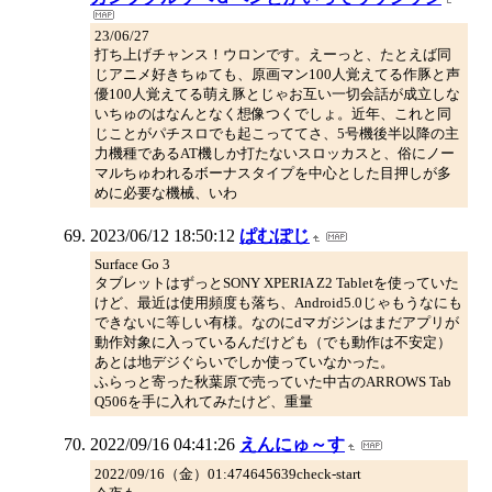
23/06/27
打ち上げチャンス！ウロンです。えーっと、たとえば同
じアニメ好きちゅても、原画マン100人覚えてる作豚と声
優100人覚えてる萌え豚とじゃお互い一切会話が成立しな
いちゅのはなんとなく想像つくでしょ。近年、これと同
じことがパチスロでも起こっててさ、5号機後半以降の主
力機種であるAT機しか打たないスロッカスと、俗にノー
マルちゅわれるボーナスタイプを中心とした目押しが多
めに必要な機械、いわ
2023/06/12 18:50:12
ぱむぽじ
Surface Go 3
タブレットはずっとSONY XPERIA Z2 Tabletを使っていた
けど、最近は使用頻度も落ち、Android5.0じゃもうなにも
できないに等しい有様。なのにdマガジンはまだアプリが
動作対象に入っているんだけども（でも動作は不安定）
あとは地デジぐらいでしか使っていなかった。
ふらっと寄った秋葉原で売っていた中古のARROWS Tab
Q506を手に入れてみたけど、重量
2022/09/16 04:41:26
えんにゅ～す
2022/09/16（金）01:474645639check-start