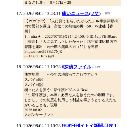
まなざし展」 8月17日～28
2026/08/02 13:43:11
痛いニュース(ノ∀`)
【ﾖﾂﾝｳﾞｧｲﾝ】「人に見てもらいたかった」JR宇多津駅構
内で臀部を露出 高松市の無職の男（50）を逮捕【香
川】
1 ：nita ★：2026/07/31(金) 14:24:56.45 ID:4uipYBlJ9.net
【香川】「人に見てもらいたかった」JR宇多津駅構内で
臀部を露出 高松市の無職の男（50）を逮捕
https://t.co/Z98Fs17NjR
— Digital Jack (@D
2026/08/02 11:10:28
#探偵ファイル
熊本地震 ～今年の地震ってこれですか？
スパイ日記
スパイ日記
弱った人を狙う生活保護ビジネス New!
「生活保護は、本当に必要な人を救うための制度です。
しかし、その制度を利用して利益を得ようとする人たち
がいることも、現場...
2026.08.02
スポンサーリンク
2026/08/02 11:10:28
ほぼ日刊イトイ新聞-目次１