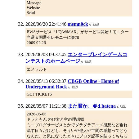
Message
Website
Send
2026/06/20 22:41:46
memn0ck
BWAサービス「UQ WiMAX」がサービス開始！モニター
当選＆開通セレモニーに参加
2009.02.26
2026/06/03 09:37:45
エンターブレインゲームコ
ンテストのホームページ
エメラルド
2026/05/13 06:32:37
CBGB Online - Home of
Underground Rock
GET TICKETS
2026/05/07 11:21:38
また君か。＠d.hatena
2026-05-06
ドラえもん のび太と空の理想郷
ミニブログサービスとかでダラダラアニメ感想など垂れ
流す日々だけども、そういや他人や世間の感想ってどう
なんだ、と気になったときにブログ記事を貼ってもらっ