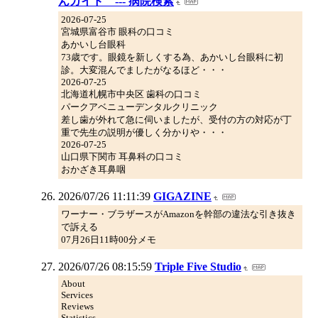
んガイド --- 病院検索
2026-07-25
宮城県富谷市 眼科の口コミ
あかいし台眼科
73歳です。眼鏡を新しくする為、あかいし台眼科に初
診。大変混んでましたがなるほど・・・
2026-07-25
北海道札幌市中央区 歯科の口コミ
パークアベニューデンタルクリニック
差し歯が外れて急に伺いましたが、受付の方の対応が丁
重で先生の説明が優しく分かりや・・・
2026-07-25
山口県下関市 耳鼻科の口コミ
おかざき耳鼻咽
2026/07/26 11:11:39
GIGAZINE
ワーナー・ブラザースがAmazonを幹部の違法な引き抜き
で訴える
07月26日11時00分メモ
2026/07/26 08:15:59
Triple Five Studio
About
Services
Reviews
Statistics