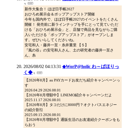
新作大集合！ ほぼ日手帳2027
おひろめ展示会＆ポップアップストア開催
今年も国内外で、ほぼ日手帳2027のイベントをたくさん
開催！ 発売前に新ラインナップを手にとって見ていただ
ける「おひろめ展示会」と、店舗で商品を見ながらご購
入いただける「ポップアップストア」がオープンしま
す。ぜひいらしてくださいね。
安宅和人・藤井一至・糸井重里 【５】
『風の谷』の安宅和人さん、土の研究者の藤井一至さ
ん、糸
2026/08/02 04:13:31
◆WorP@holic わ～ぱほりっ
く◆
【2026年8月】au PAYカードお友だち紹介キャンペーンっ
す
2026.04.29 2026.08.01
【2026年8月増額中】LINEMO紹介キャンペーンだよ
2025.11.17 2026.08.01
【2026年8月】タコだけに8000円？オクトパスエネジー
の紹介割引
2025.09.15 2026.08.01
【2026年8月増額中】通販生活のお友達紹介クーポンをも
らおう