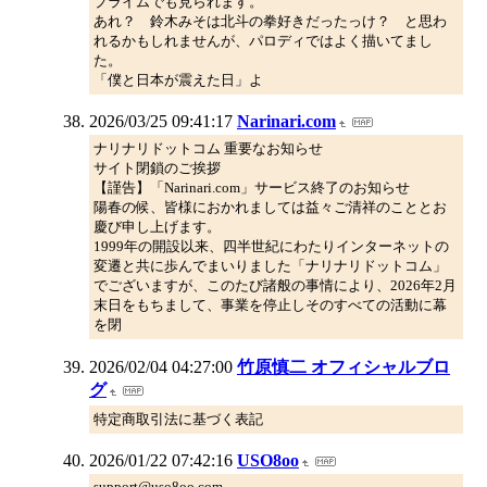
プライムでも見られます。
あれ？ 鈴木みそは北斗の拳好きだったっけ？ と思わ
れるかもしれませんが、パロディではよく描いてまし
た。
「僕と日本が震えた日」よ
2026/03/25 09:41:17
Narinari.com
ナリナリドットコム 重要なお知らせ
サイト閉鎖のご挨拶
【謹告】「Narinari.com」サービス終了のお知らせ
陽春の候、皆様におかれましては益々ご清祥のこととお
慶び申し上げます。
1999年の開設以来、四半世紀にわたりインターネットの
変遷と共に歩んでまいりました「ナリナリドットコム」
でございますが、このたび諸般の事情により、2026年2月
末日をもちまして、事業を停止しそのすべての活動に幕
を閉
2026/02/04 04:27:00
竹原慎二 オフィシャルブロ
グ
特定商取引法に基づく表記
2026/01/22 07:42:16
USO8oo
support@uso8oo.com