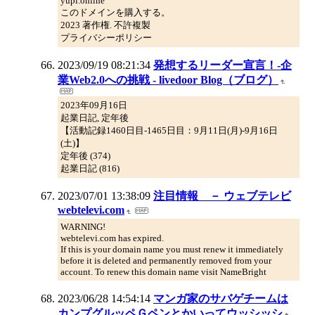
yupi.online
このドメインを購入する。
2023 著作権. 不許複製
プライバシーポリシー
2023/09/19 08:21:34
発想するリーダー宣言！-企
業Web2.0への挑戦 - livedoor Blog（ブログ）
2023年09月16日
起業日記, 定年後
【活動記録1460日目-1465日目：9月11日(月)-9月16日
(土)】
定年後 (374)
起業日記 (816)
2023/07/01 13:38:09
注目情報 － ウェブテレビ
webtelevi.com
WARNING!
webtelevi.com has expired.
If this is your domain name you must renew it immediately
before it is deleted and permanently removed from your
account. To renew this domain name visit NameBright
2023/06/28 14:54:14
マンガ家のサバゲチームは
カンプグルッペＧペンとかいってウッシッシ