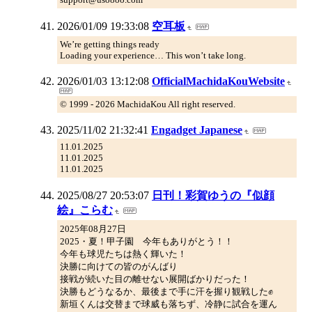
2026/01/09 19:33:08
空耳板
We’re getting things ready
Loading your experience… This won’t take long.
2026/01/03 13:12:08
OfficialMachidaKouWebsite
© 1999 - 2026 MachidaKou All right reserved.
2025/11/02 21:32:41
Engadget Japanese
11.01.2025
11.01.2025
11.01.2025
2025/08/27 20:53:07
日刊！彩賀ゆうの『似顔
絵』こらむ
2025年08月27日
2025・夏！甲子園 今年もありがとう！！
今年も球児たちは熱く輝いた！
決勝に向けての皆のがんばり
接戦が続いた目の離せない展開ばかりだった！
決勝もどうなるか、最後まで手に汗を握り観戦した✊
新垣くんは交替まで球威も落ちず、冷静に試合を運ん