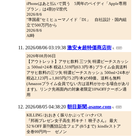
iPhoneはあと払いで買う 5周年のペイディ「Apple専用
プラン」は4割がZ世代
2026/8/6
"準国産"セミヒューマノイド「D1」 自社設計・国内組
立で500万円から
2026/8/6
AI時
2026/08/06 03:19:38
激安★超特価商店街
2026年08月06日
【アウトレット】アサヒ飲料 三ツ矢 特濃ピーチスカッシ
ュ 500ml×24本 税込1,519円(63.3円/本) プライム会員送料
アサヒ飲料の三ツ矢 特濃ピーチスカッシュ 500ml×24本が
税込2,123円→1,805円(75.2円/本)の特価。送料も無料
(Amazonプライム会員でない方は送料がかかる場合があり
ます)。リンク先画面内の対象者限定10%OFFクーポン適
用
2026/08/05 04:38:20
朝目新聞-asame.com
KILLING /おおきく振りかぶって /ハナバス
『邦画プレゼン女子高生 邦キチ！ 映子さん』 最大
52％OFF 新刊配信記念フェア (8/5まで) :kindleストア
全巻99円均一 ゼノン