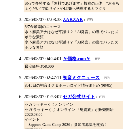
SNSで多発する「無料であげます」投稿の正体 “お涙ち
ょうだい”で偽サイトやLINEへ誘導するカラクリ
2026/08/07 07:08:38
ZAKZAK
8/7金曜 朝のニュース
水卜麻美アナはなぜ平謝り？「AI発言」の裏でバレたズ
ボラな素顔
水卜麻美アナはなぜ平謝り？「AI発言」の裏でバレたズ
ボラな素顔
2026/08/07 04:24:01
￥価格.com￥
最安価格:¥58,000
2026/08/07 02:47:11
初音ミクニュース
8月5日の初音ミク＆ボーカロイド情報まとめ (08/05)
2026/08/07 01:53:07
セガ公式サイト
セガラッキーくじオンライン
セガ ラッキーくじ オンライン 「鳥貴族」が販売開始
2026.08.06
イベント
「Sapporo Game Camp 2026」参加者募集を開始！