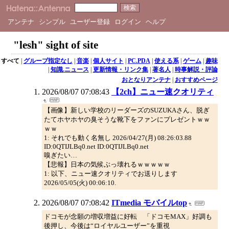
アンテナ
シンプル
ユーザー登録
ログイン
ヘルプ
"lesh" sight of site
すべて
|
グループ指定なし
|
音楽
|
個人サイト
|
PC.PDA
|
使える系
|
ゲーム
|
趣味
|
知識.ニュース
|
更新情報・リンク集
|
著名人
|
時事解説・評論
おとなりアンテナ
|
おすすめページ
2026/08/07 07:08:43
【2ch】ニュー速クオリティ
【画像】新しい学校のリーダーズのSUZUKAさん、脱ぎ
たてホヤホヤの臭そうな靴下をファンにプレゼントｗｗ
ｗｗ
1: それでも動く名無し 2026/04/27(月) 08:26:03.88
ID:0QTIJLBq0.net ID:0QTIJLBq0.net
嗅ぎたい…
【悲報】日本の気候ぶっ壊れるｗｗｗｗｗ
1: 以下、ニュー速クオリティでお送りします
2026/05/05(火) 00:06:10.
2026/08/07 07:08:42
ITmedia モバイルtop
ドコモが念願の増収増益に好転 「ドコモMAX」好調も
後押し、今後は“ロイヤルユーザー”を重視