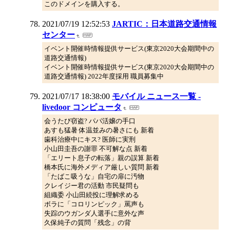
このドメインを購入する。
2021/07/19 12:52:53
JARTIC：日本道路交通情報
センター
イベント開催時情報提供サービス(東京2020大会期間中の
道路交通情報)
イベント開催時情報提供サービス(東京2020大会期間中の
道路交通情報) 2022年度採用 職員募集中
2021/07/17 18:38:00
モバイル ニュース一覧 -
livedoor コンピュータ
会うたび窃盗? パパ活嬢の手口
あすも猛暑 体温並みの暑さにも 新着
歯科治療中にキス? 医師に実刑
小山田圭吾の謝罪 不可解な点 新着
「エリート息子の転落」親の誤算 新着
橋本氏に海外メディア厳しい質問 新着
「たばこ吸うな」自宅の扉に汚物
クレイジー君の活動 市民疑問も
組織委 小山田続投に理解求める
ボラに「コロリンピック」罵声も
失踪のウガンダ人選手に意外な声
久保純子の質問「残念」の背