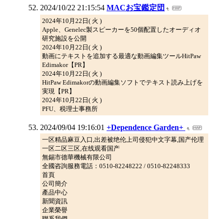
2024/10/22 21:15:54
MACお宝鑑定団
2024年10月22日( 火 )
Apple、Genelec製スピーカーを50個配置したオーディオ
研究施設を公開
2024年10月22日( 火 )
動画にテキストを追加する最適な動画編集ツールHitPaw
Edimakor【PR】
2024年10月22日( 火 )
HitPaw Edimakorの動画編集ソフトでテキスト読み上げを
実現【PR】
2024年10月22日( 火 )
PFU、税理士事務所
2024/09/04 19:16:01
+Dependence Garden+
一区精品麻豆入口,出差被绝伦上司侵犯中文字幕,国产伦理
一区二区三区,在线观看国产
無錫市德華機械有限公司
全國咨詢服務電話：0510-82248222 / 0510-82248333
首頁
公司簡介
產品中心
新聞資訊
企業榮譽
聯系我們