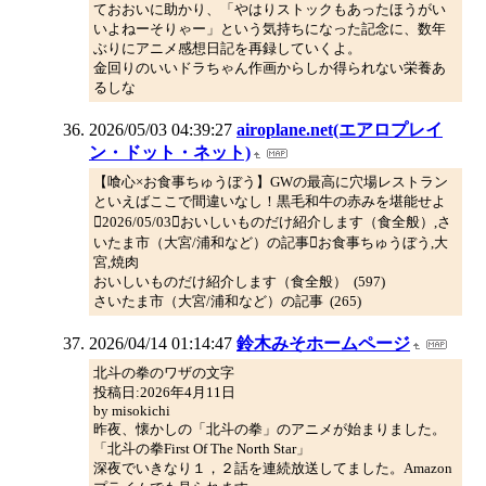
ておおいに助かり、「やはりストックもあったほうがい
いよねーそりゃー」という気持ちになった記念に、数年
ぶりにアニメ感想日記を再録していくよ。
金回りのいいドラちゃん作画からしか得られない栄養あ
るしな
2026/05/03 04:39:27
airoplane.net(エアロプレイ
ン・ドット・ネット)
【喰心×お食事ちゅうぼう】GWの最高に穴場レストラン
といえばここで間違いなし！黒毛和牛の赤みを堪能せよ
2026/05/03おいしいものだけ紹介します（食全般）,さ
いたま市（大宮/浦和など）の記事お食事ちゅうぼう,大
宮,焼肉
おいしいものだけ紹介します（食全般） (597)
さいたま市（大宮/浦和など）の記事 (265)
2026/04/14 01:14:47
鈴木みそホームページ
北斗の拳のワザの文字
投稿日:2026年4月11日
by misokichi
昨夜、懐かしの「北斗の拳」のアニメが始まりました。
「北斗の拳First Of The North Star」
深夜でいきなり１，２話を連続放送してました。Amazon