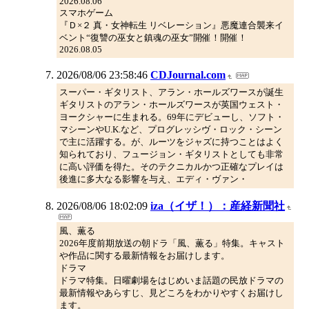
2026.08.06
スマホゲーム
『Ｄ×２ 真・女神転生 リベレーション』悪魔連合襲来イ
ベント“復讐の巫女と鎮魂の巫女”開催！開催！
2026.08.05
2026/08/06 23:58:46
CDJournal.com
スーパー・ギタリスト、アラン・ホールズワースが誕生
ギタリストのアラン・ホールズワースが英国ウェスト・
ヨークシャーに生まれる。69年にデビューし、ソフト・
マシーンやU.K.など、プログレッシヴ・ロック・シーン
で主に活躍する。が、ルーツをジャズに持つことはよく
知られており、フュージョン・ギタリストとしても非常
に高い評価を得た。そのテクニカルかつ正確なプレイは
後進に多大なる影響を与え、エディ・ヴァン・
2026/08/06 18:02:09
iza（イザ！）：産経新聞社
風、薫る
2026年度前期放送の朝ドラ「風、薫る」特集。キャスト
や作品に関する最新情報をお届けします。
ドラマ
ドラマ特集。日曜劇場をはじめいま話題の民放ドラマの
最新情報やあらすじ、見どころをわかりやすくお届けし
ます。