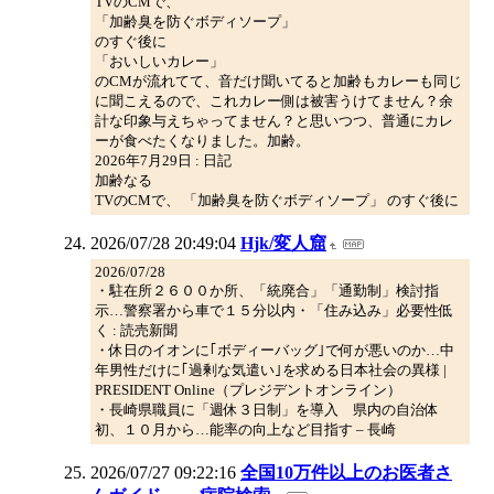
TVのCMで、
「加齢臭を防ぐボディソープ」
のすぐ後に
「おいしいカレー」
のCMが流れてて、音だけ聞いてると加齢もカレーも同じ
に聞こえるので、これカレー側は被害うけてません？余
計な印象与えちゃってません？と思いつつ、普通にカレ
ーが食べたくなりました。加齢。
2026年7月29日 : 日記
加齢なる
TVのCMで、 「加齢臭を防ぐボディソープ」 のすぐ後に
2026/07/28 20:49:04
Hjk/変人窟
2026/07/28
・駐在所２６００か所、「統廃合」「通勤制」検討指
示…警察署から車で１５分以内・「住み込み」必要性低
く : 読売新聞
・休日のイオンに｢ボディーバッグ｣で何が悪いのか…中
年男性だけに｢過剰な気遣い｣を求める日本社会の異様 |
PRESIDENT Online（プレジデントオンライン）
・長崎県職員に「週休３日制」を導入 県内の自治体
初、１０月から…能率の向上など目指す – 長崎
2026/07/27 09:22:16
全国10万件以上のお医者さ