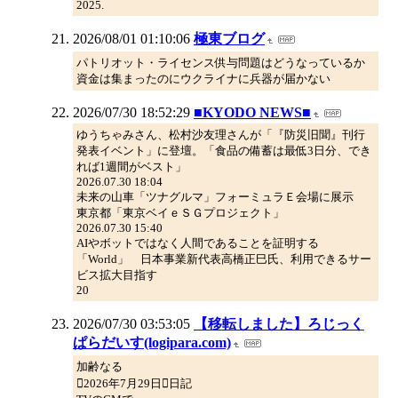
2025.
2026/08/01 01:10:06
極東ブログ
パトリオット・ライセンス供与問題はどうなっているか
資金は集まったのにウクライナに兵器が届かない
2026/07/30 18:52:29
■KYODO NEWS■
ゆうちゃみさん、松村沙友理さんが「『防災旧聞』刊行
発表イベント」に登壇。「食品の備蓄は最低3日分、でき
れば1週間がベスト」
2026.07.30 18:04
未来の山車「ツナグルマ」フォーミュラＥ会場に展示
東京都「東京ベイｅＳＧプロジェクト」
2026.07.30 15:40
AIやボットではなく人間であることを証明する
「World」 日本事業新代表高橋正巳氏、利用できるサー
ビス拡大目指す
20
2026/07/30 03:53:05
【移転しました】ろじっく
ぱらだいす(logipara.com)
加齢なる
2026年7月29日日記