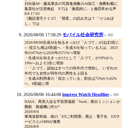
日向坂46・藤嶌果歩の写真集画像のAI加工・無断転載に
集英社が注意喚起 Xでは「徹底的に」と厳罰求める声
8/6 17:03
《難読漢字クイズ》「彗星」の読み方は？「つつみぼ
し」では
2026/08/06 17:58:29
モバイル社会研究所
2026/08/06生成AIを知るきっかけ「人づて」がほぼ2倍に
― 役立ち感は8割超へ ・生成AIを知っている人は、2025
年の47%から2026年の71%へ増加
・生成AIを知るきっかけとして「人づて」が10%から
19%へおよそ2倍に増加
・「人づて」認知はすべての性年代で増加し、いずれの
年代でも女性が同年代の男性を上回る
・生成AI利用者の「役立っている」割合は75%から82%
へ、8割超に増
2026/08/06 16:44:08
impress Watch Headline
NASA、再突入迫る宇宙望遠鏡「Swift」救出ミッションが
難航 救援機に何が?
2026/8/6
東海道新幹線、紙の「EXご利用票」廃止・電子化 EXサ
ービスとe5489が連携
2026/8/6