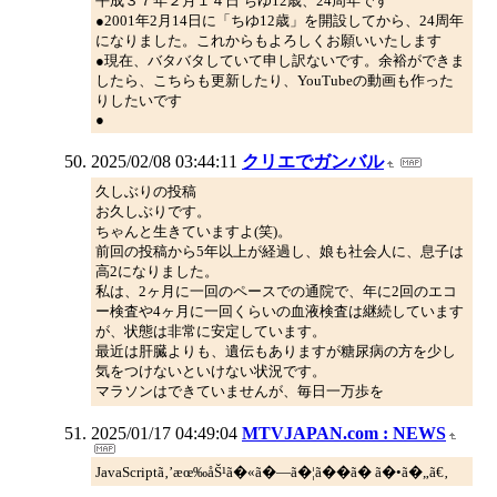
平成３７年２月１４日 ちゆ12歳、24周年です
●2001年2月14日に「ちゆ12歳」を開設してから、24周年
になりました。これからもよろしくお願いいたします
●現在、バタバタしていて申し訳ないです。余裕ができま
したら、こちらも更新したり、YouTubeの動画も作った
りしたいです
●
2025/02/08 03:44:11
クリエでガンバル
久しぶりの投稿
お久しぶりです。
ちゃんと生きていますよ(笑)。
前回の投稿から5年以上が経過し、娘も社会人に、息子は
高2になりました。
私は、2ヶ月に一回のペースでの通院で、年に2回のエコ
ー検査や4ヶ月に一回くらいの血液検査は継続しています
が、状態は非常に安定しています。
最近は肝臓よりも、遺伝もありますが糖尿病の方を少し
気をつけないといけない状況です。
マラソンはできていませんが、毎日一万歩を
2025/01/17 04:49:04
MTVJAPAN.com : NEWS
JavaScriptã‚’æœ‰åŠ¹ã�«ã�—ã�¦ã��ã� ã�•ã�„ã€‚