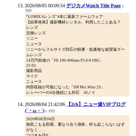
2026/08/05 00:09:34
デジカメWatch Title Page
“LUMIX Sレンズ”4本に最新ファームウェア
【結果発表】撮影機材レンタル、利用したことある？
レンズ
交換レンズ
ソニー
ニュース
ソニーからフルサイズ対応の軽量・低価格な超望遠ズー
ムレンズ
14万円前後の「FE 100-400mm F5.6-8 OSS」
23:03
撮影用品
マイク
ニュース
内部収録が可能になった「DJI Mic Mini 2S」
レシーバーの4台接続にも対応 AIノイ
2026/08/04 21:42:06
【2ch】ニュー速VIPブログ
(`・ω・´)
2026年08月04日
熱気こもる部屋。重なり合う身体。何も起こらないはず
がなく……
つづきを読む