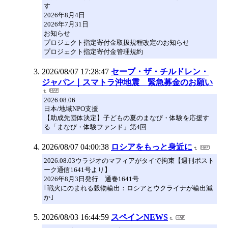
す
2026年8月4日
2026年7月31日
お知らせ
プロジェクト指定寄付金取扱規程改定のお知らせ
プロジェクト指定寄付金管理規約
2026/08/07 17:28:47
セーブ・ザ・チルドレン・
ジャパン｜スマトラ沖地震 緊急募金のお願い
2026.08.06
日本/地域NPO支援
【助成先団体決定】子どもの夏のまなび・体験を応援す
る「まなび・体験ファンド」第4回
2026/08/07 04:00:38
ロシアをもっと身近に
2026.08.03ウラジオのマフィアがタイで拘束【週刊ボスト
ーク通信1641号より】
2026年8月3日発行 通巻1641号
｢戦火にのまれる穀物輸出：ロシアとウクライナが輸出減
か｣
2026/08/03 16:44:59
スペインNEWS