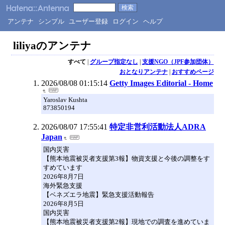
アンテナ
シンプル
ユーザー登録
ログイン
ヘルプ
liliyaのアンテナ
すべて
|
グループ指定なし
|
支援NGO（JPF参加団体）
おとなりアンテナ
|
おすすめページ
2026/08/08 01:15:14
Getty Images Editorial - Home
Yaroslav Kushta
873850194
2026/08/07 17:55:41
特定非営利活動法人ADRA
Japan
国内災害
【熊本地震被災者支援第3報】物資支援と今後の調整をす
すめています
2026年8月7日
海外緊急支援
【ベネズエラ地震】緊急支援活動報告
2026年8月5日
国内災害
【熊本地震被災者支援第2報】現地での調査を進めていま