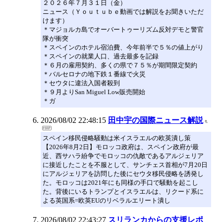
２０２６年７月３１日（金）
ニュース（Ｙｏｕｔｕｂｅ動画では解説をお聞きいただ
けます）
＊マジョルカ島でオーバートゥーリズム反対デモと警官
隊が衝突
＊スペインのホテル宿泊費、今年前半で５％の値上がり
＊スペインの就業人口、過去最多を記録
＊６月の雇用契約、多くの県で７５％が期間限定契約
＊バルセロナの地下鉄１番線で火災
＊セウタに違法入国者殺到
＊９月よりSan Miguel Low販売開始
＊ガ
2026/08/02 22:48:15
田中宇の国際ニュース解説
スペイン移民侵略騒動は米イスラエルの欧英潰し策
【2026年8月2日】モロッコ政府は、スペイン政府が最
近、西サハラ紛争でモロッコの仇敵であるアルジェリア
に接近したことを不服として、サンチェス首相が7月20日
にアルジェリアを訪問した後にセウタ移民侵略を誘発し
た。モロッコは2021年にも同様の手口で騒動を起こし
た。背後にいるトランプとイスラエルは、リクード系に
よる英国系=欧英EUのリベラルエリート潰し
2026/08/02 22:43:27
スリランカからの支援レポ