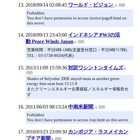
2018/09/14 02:08:45
ワールド・ビジョン
Forbidden
You don’t have permission to access /notice/page8.html on
this server.
2018/09/13 23:43:00
インドネシア PWJの活
動 Peace Winds Japan
営業時間：平日9時-18時(支援受付窓口：平日9時?17時)
TEL：03-5738-8020(代表)
2013/11/09 15:59:36
対訳ワシントンタイムズ
Shades of Solyndra: DOE stayed mum as another green
energy firm went bust 13.11.9
またクリーンエネルギー企業破綻／エネルギー省報告せ
ず
2011/06/03 08:13:24
中南米新聞
Forbidden
You don’t have permission to access /top.html on this server.
2010/03/23 23:09:30
カンボジア・ラスメイカン
プチア新聞