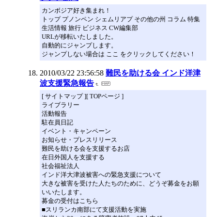
カンボジア好き集まれ！
トップ プノンペン シェムリアプ その他の州 コラム 特集
生活情報 旅行 ビジネス CW編集部
URLが移転いたしました。
自動的にジャンプします。
ジャンプしない場合は ここ をクリックしてください！
2010/03/22 23:56:58
難民を助ける会 インド洋津
波支援緊急報告
[ サイトマップ ][ TOPページ ]
ライブラリー
活動報告
駐在員日記
イベント・キャンペーン
お知らせ・プレスリリース
難民を助ける会を支援するお店
在日外国人を支援する
社会福祉法人
インド洋大津波被害への緊急支援について
大きな被害を受けた人たちのために、どうぞ募金をお願
いいたします。
募金の受付はこちら
■スリランカ南部にて支援活動を実施