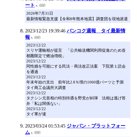
ート
2026年7月31日
最新情報緊急支援【令和8年熊本地震】調査団を現地派遣
2023/12/23 19:39:46
バンコク週報 タイ最新情
報
2023/12/22
スリヤ運輸相が提言 「公共輸送機関利用促進のため首
都圏限定で燃油増税」
2023/12/22
同性婚を可能にする民法・商法改正法案 下院第１読会
を通過
2023/12/22
年末年始の支出 前年比2.8％増の1060億バーツと予測
タイ商工会議所大調査
2023/12/22
タクシン元首相の特別待遇を野党が糾弾 法相は逃げ答
弁「私は関係ない」
2023/12/22
タイ軍が違
2023/03/24 01:53:45
ジャパン・プラットフォー
ム