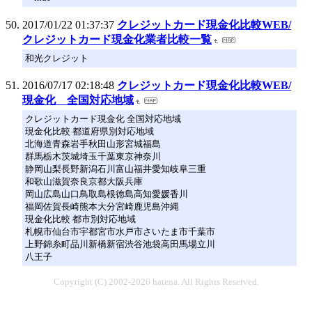
2017/01/22 01:37:37
クレジットカード現金化比較WEB/
クレジットカード現金化業者比較一覧
和光クレジット
2016/07/17 02:18:48
クレジットカード現金化比較WEB/
現金化 全国対応地域
クレジットカード現金化 全国対応地域
現金化比較 都道府県別対応地域
北海道青森岩手秋田山形宮城福島
群馬栃木茨城埼玉千葉東京神奈川
静岡山梨長野新潟石川富山福井愛知岐阜三重
和歌山滋賀奈良京都大阪兵庫
岡山広島山口鳥取島根徳島高知愛媛香川
福岡佐賀長崎熊本大分宮崎鹿児島沖縄
現金化比較 都市別対応地域
札幌市仙台市宇都宮市水戸市さいたま市千葉市
上野錦糸町品川新橋新宿渋谷池袋高田馬場立川
八王子
Copyright (C) 2002-2026 hatena. All Rights Reserved.