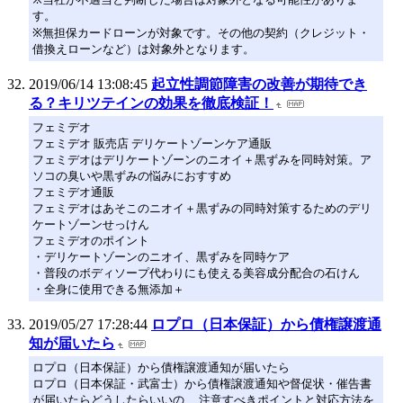
す。
※無担保カードローンが対象です。その他の契約（クレジット・
借換えローンなど）は対象外となります。
2019/06/14 13:08:45
起立性調節障害の改善が期待でき
る？キリツテインの効果を徹底検証！
フェミデオ
フェミデオ 販売店 デリケートゾーンケア通販
フェミデオはデリケートゾーンのニオイ＋黒ずみを同時対策。ア
ソコの臭いや黒ずみの悩みにおすすめ
フェミデオ通販
フェミデオはあそこのニオイ＋黒ずみの同時対策するためのデリ
ケートゾーンせっけん
フェミデオのポイント
・デリケートゾーンのニオイ、黒ずみを同時ケア
・普段のボディソープ代わりにも使える美容成分配合の石けん
・全身に使用できる無添加＋
2019/05/27 17:28:44
ロプロ（日本保証）から債権譲渡通
知が届いたら
ロプロ（日本保証）から債権譲渡通知が届いたら
ロプロ（日本保証・武富士）から債権譲渡通知や督促状・催告書
が届いたらどうしたらいいの… 注意すべきポイントと対応方法を