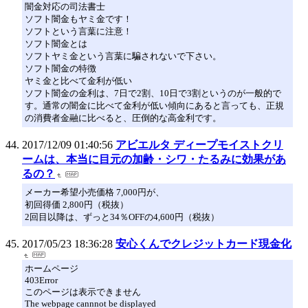
闇金対応の司法書士
ソフト闇金もヤミ金です！
ソフトという言葉に注意！
ソフト闇金とは
ソフトヤミ金という言葉に騙されないで下さい。
ソフト闇金の特徴
ヤミ金と比べて金利が低い
ソフト闇金の金利は、7日で2割、10日で3割というのが一般的で
す。通常の闇金に比べて金利が低い傾向にあると言っても、正規
の消費者金融に比べると、圧倒的な高金利です。
2017/12/09 01:40:56
アビエルタ ディープモイストクリ
ームは、本当に目元の加齢・シワ・たるみに効果があ
るの？
メーカー希望小売価格 7,000円が、
初回得価 2,800円（税抜）
2回目以降は、ずっと34％OFFの4,600円（税抜）
2017/05/23 18:36:28
安心くんでクレジットカード現金化
ホームページ
403Error
このページは表示できません
The webpage cannnot be displayed