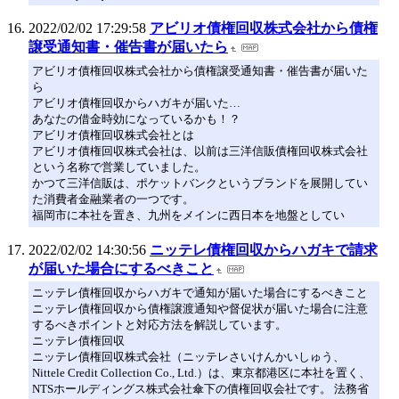
2022/02/02 17:29:58
アビリオ債権回収株式会社から債権
譲受通知書・催告書が届いたら
アビリオ債権回収株式会社から債権譲受通知書・催告書が届いた
ら
アビリオ債権回収からハガキが届いた…
あなたの借金時効になっているかも！？
アビリオ債権回収株式会社とは
アビリオ債権回収株式会社は、以前は三洋信販債権回収株式会社
という名称で営業していました。
かつて三洋信販は、ポケットバンクというブランドを展開してい
た消費者金融業者の一つです。
福岡市に本社を置き、九州をメインに西日本を地盤としてい
2022/02/02 14:30:56
ニッテレ債権回収からハガキで請求
が届いた場合にするべきこと
ニッテレ債権回収からハガキで通知が届いた場合にするべきこと
ニッテレ債権回収から債権譲渡通知や督促状が届いた場合に注意
するべきポイントと対応方法を解説しています。
ニッテレ債権回収
ニッテレ債権回収株式会社（ニッテレさいけんかいしゅう、
Nittele Credit Collection Co., Ltd.）は、東京都港区に本社を置く、
NTSホールディングス株式会社傘下の債権回収会社です。 法務省