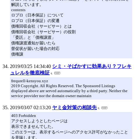
解説しています。
contents
ロプロ（日本保証）について
ロプロ（日本保証）の変遷
債権回収会社（サービサー）とは
債権回収会社（サービサー）の役割
「委託」と「債権譲渡」
債権譲渡通知が届いたら
督促状が届いた場合の対応
債権譲
2019/03/25 14:34:40
シミ・そばかすに効果あり？フレキ
ュレルを徹底検証
frequrell-kensyou.xyz
2019 Copyright. All Rights Reserved. The Sponsored Listings
displayed above are served automatically by a third party. Neither the
service provider nor the domain owner maintain
2019/03/07 02:13:20
ヤミ金対策の相談先
403 Forbidden
アクセスしようとしたページは
表示できませんでした。
このエラーは、表示するページへのアクセス許可がなかったこと
を意味します。