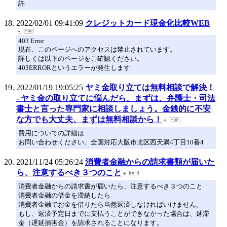
許
2022/02/01 09:41:09
クレジットカード現金化比較WEB
403 Error
現在、このページへのアクセスは禁止されています。
詳しくは以下のページをご確認ください。
403ERRORというエラーが発生します
2022/01/19 19:05:25
ヤミ金取り立ては無料相談で解決！
- ヤミ金の取り立てに悩んだら、まずは、弁護士・司法
書士と言った専門家に相談しましょう。金銭的に不安
な方でも大丈夫、まずは無料相談から！
費用についての詳細は
お問い合わせください。全国対応大阪市北区西天満4丁目10番4
2021/11/24 05:26:24
消費者金融からの請求書類が届いた
ら、注意するべき３つのこと
消費者金融からの請求書が届いたら、注意するべき３つのこと
消費者金融の借金を滞納したら
消費者金融でお金を借りたら当然返済しなければいけません。
もし、返済予定日までに支払うことができなかった場合は、延滞
金（遅延損害金）を請求されることになります。