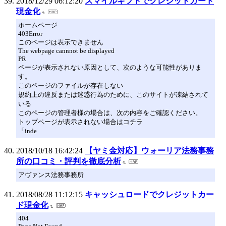
2018/12/29 06:12:20
スマイルギフトでクレジットカード
現金化
ホームページ
403Error
このページは表示できません
The webpage cannnot be displayed
PR
ページが表示されない原因として、次のような可能性がありま
す。
このページのファイルが存在しない
規約上の違反または迷惑行為のために、このサイトが凍結されて
いる
このページの管理者様の場合は、次の内容をご確認ください。
トップページが表示されない場合はコチラ
「inde
2018/10/18 16:42:24
【ヤミ金対応】ウォーリア法務事務
所の口コミ・評判を徹底分析
アヴァンス法務事務所
2018/08/28 11:12:15
キャッシュロードでクレジットカー
ド現金化
404