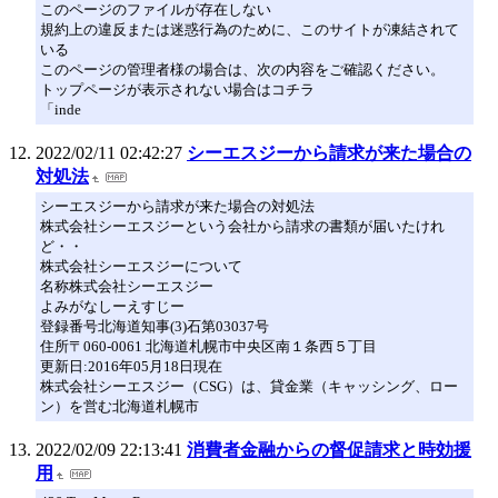
このページのファイルが存在しない
規約上の違反または迷惑行為のために、このサイトが凍結されて
いる
このページの管理者様の場合は、次の内容をご確認ください。
トップページが表示されない場合はコチラ
「inde
2022/02/11 02:42:27
シーエスジーから請求が来た場合の
対処法
シーエスジーから請求が来た場合の対処法
株式会社シーエスジーという会社から請求の書類が届いたけれ
ど・・
株式会社シーエスジーについて
名称株式会社シーエスジー
よみがなしーえすじー
登録番号北海道知事(3)石第03037号
住所〒060-0061 北海道札幌市中央区南１条西５丁目
更新日:2016年05月18日現在
株式会社シーエスジー（CSG）は、貸金業（キャッシング、ロー
ン）を営む北海道札幌市
2022/02/09 22:13:41
消費者金融からの督促請求と時効援
用