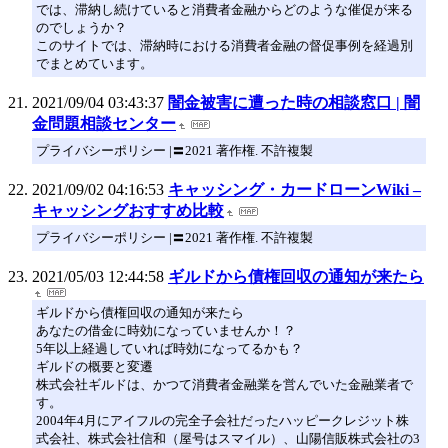
では、滞納し続けていると消費者金融からどのような催促が来る
のでしょうか？
このサイトでは、滞納時における消費者金融の督促事例を経過別
でまとめています。
2021/09/04 03:43:37
闇金被害に遭った時の相談窓口 | 闇
金問題相談センター
プライバシーポリシー |〓2021 著作権. 不許複製
2021/09/02 04:16:53
キャッシング・カードローンWiki –
キャッシングおすすめ比較
プライバシーポリシー |〓2021 著作権. 不許複製
2021/05/03 12:44:58
ギルドから債権回収の通知が来たら
ギルドから債権回収の通知が来たら
あなたの借金に時効になっていませんか！？
5年以上経過していれば時効になってるかも？
ギルドの概要と変遷
株式会社ギルドは、かつて消費者金融業を営んでいた金融業者で
す。
2004年4月にアイフルの完全子会社だったハッピークレジット株
式会社、株式会社信和（屋号はスマイル）、山陽信販株式会社の3