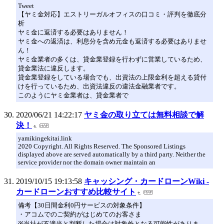
Tweet
【ヤミ金対応】エストリーガルオフィスの口コミ・評判を徹底分
析
ヤミ金に返済する必要はありません！
ヤミ金への返済は、利息分を含め元金も返済する必要はありませ
ん！
ヤミ金業者の多くは、貸金業登録を行わずに営業しているため、
貸金業法に違反します。
貸金業登録をしている場合でも、出資法の上限金利を超える貸付
けを行っているため、出資法違反の違法金融業者です。
このようにヤミ金業者は、貸金業者で
2020/06/21 14:22:17
ヤミ金の取り立ては無料相談で解
決！
yamikingekitai.link
2020 Copyright. All Rights Reserved. The Sponsored Listings
displayed above are served automatically by a third party. Neither the
service provider nor the domain owner maintain an
2019/10/15 19:13:58
キャッシング・カードローンWiki -
カードローンおすすめ比較サイト
備考【30日間金利0円サービスの対象条件】
・アコムでのご契約がはじめてのお客さま
※当社が不適当と判断した場合は対象外となる可能性がありま