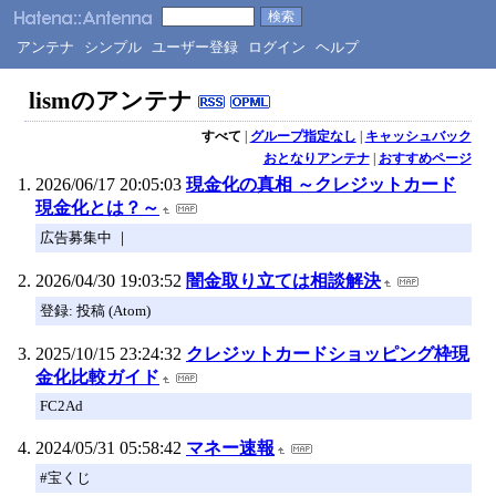
アンテナ
シンプル
ユーザー登録
ログイン
ヘルプ
lismのアンテナ
すべて
|
グループ指定なし
|
キャッシュバック
おとなりアンテナ
|
おすすめページ
2026/06/17 20:05:03
現金化の真相 ～クレジットカード
現金化とは？～
広告募集中 ｜
2026/04/30 19:03:52
闇金取り立ては相談解決
登録: 投稿 (Atom)
2025/10/15 23:24:32
クレジットカードショッピング枠現
金化比較ガイド
FC2Ad
2024/05/31 05:58:42
マネー速報
#宝くじ