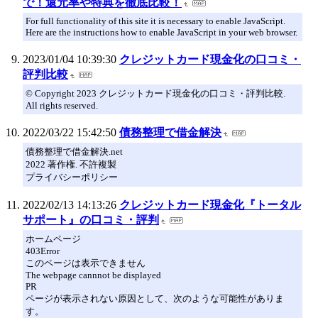
で！還元率や特典を徹底比較！
For full functionality of this site it is necessary to enable JavaScript.
Here are the instructions how to enable JavaScript in your web browser.
2023/01/04 10:39:30
クレジットカード現金化の口コミ・
評判比較
© Copyright 2023 クレジットカード現金化の口コミ・評判比較.
All rights reserved.
2022/03/22 15:42:50
債務整理で借金解決
債務整理で借金解決.net
2022 著作権. 不許複製
プライバシーポリシー
2022/02/13 14:13:26
クレジットカード現金化『トータル
サポート』の口コミ・評判
ホームページ
403Error
このページは表示できません
The webpage cannnot be displayed
PR
ページが表示されない原因として、次のような可能性がありま
す。