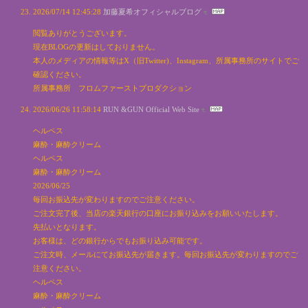
2026/07/14 12:45:28
加藤夏希オフィシャルブログ
閲覧ありがとうございます。
現在BLOGの更新はしておりません。
本人のメディアの情報等はX（旧Twitter)、Instagram、所属事務所のサイトでご
確認ください。
所属事務所 フロムファーストプロダクション
2026/06/26 11:58:14
RUN &GUN Official Web Site
ヘルペス
麻酔・麻酔クリーム
ヘルペス
麻酔・麻酔クリーム
2026/06/25
毎回お振込先が変わりますのでご注意ください。
ご注文完了後、当店の楽天銀行の口座にお振り込みをお願いいたします。
先払いとなります。
お客様は、どの銀行からでもお振り込み可能です。
ご注文時、メールにてお振込先が届きます。毎回お振込先が変わりますのでご
注意ください。
ヘルペス
麻酔・麻酔クリーム