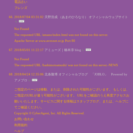
電話占い
フレンズ
2018/07/04 03:31:02
天野浩成 （あまのひろなり） オフィシャルウェブサイト
Not Found
The requested URL /amano/index.html was not found on this server.
Apache Server at www.avexnet.or.jp Port 80
2018/05/01 11:22:17
アミューズ｜橋本淳 blog
Not Found
The requested URL /hashimotoatsushi/ was not found on this server.-NEWS
2018/04/24 12:35:06
北条隆博 オフィシャルブログ 「JOBLO」 Powered by
アメブロ
ご指定のページは移動、または、削除された可能性がございます。 もしくは、
ご指定のURLが違う可能性がございます。 URLをご確認のうえ再度アクセスお
願いいたします。サービスに関する情報はスタッフブログ、または、ヘルプに
てご確認ください。
Copyright © CyberAgent, Inc. All Rights Reserved.
お問い合わせ
利用規約
ヘルプ