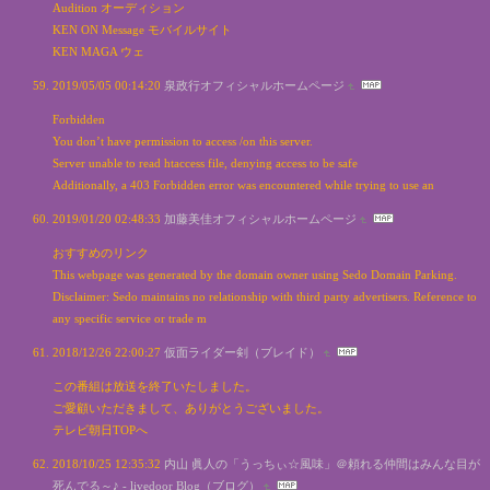
Audition オーディション
KEN ON Message モバイルサイト
KEN MAGA ウェ
2019/05/05 00:14:20
泉政行オフィシャルホームページ
Forbidden
You don’t have permission to access /on this server.
Server unable to read htaccess file, denying access to be safe
Additionally, a 403 Forbidden error was encountered while trying to use an
2019/01/20 02:48:33
加藤美佳オフィシャルホームページ
おすすめのリンク
This webpage was generated by the domain owner using Sedo Domain Parking.
Disclaimer: Sedo maintains no relationship with third party advertisers. Reference to
any specific service or trade m
2018/12/26 22:00:27
仮面ライダー剣（ブレイド）
この番組は放送を終了いたしました。
ご愛顧いただきまして、ありがとうございました。
テレビ朝日TOPへ
2018/10/25 12:35:32
内山 眞人の「うっちぃ☆風味」＠頼れる仲間はみんな目が
死んでる～♪ - livedoor Blog（ブログ）