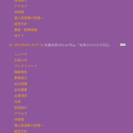
アクセス
IR情報
個人投資家の皆様へ
経営方針
業績・財務情報
IRライ
2025/03/01 16:37:54
佐藤祐基Official Blog 『祐基のホロホロ日記』
ニュース
お知らせ
プレスリリース
掲載報告
事業紹介
会社情報
会社概要
企業理念
沿革
役員紹介
アクセス
IR情報
個人投資家の皆様へ
経営方針