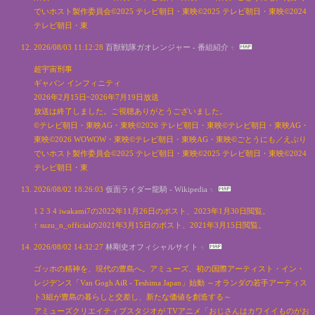
でいホスト製作委員会©2025 テレビ朝日・東映©2025 テレビ朝日・東映©2024
テレビ朝日・東
2026/08/03 11:12:28
百獣戦隊ガオレンジャー - 番組紹介
超宇宙刑事
ギャバン インフィニティ
2026年2月15日~2026年7月19日放送
放送は終了しました。ご視聴ありがとうございました。
©テレビ朝日・東映AG・東映©2026 テレビ朝日・東映©テレビ朝日・東映AG・
東映©2026 WOWOW・東映©テレビ朝日・東映AG・東映©ごとうにも／えぶり
でいホスト製作委員会©2025 テレビ朝日・東映©2025 テレビ朝日・東映©2024
テレビ朝日・東
2026/08/02 18:26:03
仮面ライダー龍騎 - Wikipedia
1 2 3 4 iwakami7の2022年11月26日のポスト、2023年1月30日閲覧。
↑ suzu_n_officialの2021年3月15日のポスト、2021年3月15日閲覧。
2026/08/02 14:32:27
林剛史オフィシャルサイト
ゴッホの精神を、現代の豊島へ。アミューズ、初の国際アーティスト・イン・
レジデンス「Van Gogh AiR - Teshima Japan」始動 ～オランダの若手アーティス
ト3組が豊島の暮らしと交差し、新たな価値を創造する～
アミューズクリエイティブスタジオが TVアニメ「おじさんはカワイイものがお