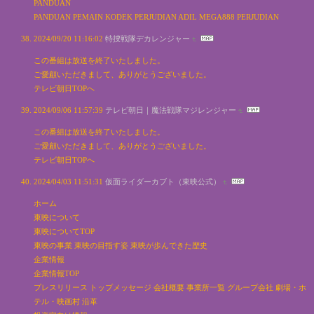
PANDUAN
PANDUAN PEMAIN KODEK PERJUDIAN ADIL MEGA888 PERJUDIAN
2024/09/20 11:16:02
特捜戦隊デカレンジャー
この番組は放送を終了いたしました。
ご愛顧いただきまして、ありがとうございました。
テレビ朝日TOPへ
2024/09/06 11:57:39
テレビ朝日｜魔法戦隊マジレンジャー
この番組は放送を終了いたしました。
ご愛顧いただきまして、ありがとうございました。
テレビ朝日TOPへ
2024/04/03 11:51:31
仮面ライダーカブト（東映公式）
ホーム
東映について
東映についてTOP
東映の事業 東映の目指す姿 東映が歩んできた歴史
企業情報
企業情報TOP
プレスリリース トップメッセージ 会社概要 事業所一覧 グループ会社 劇場・ホ
テル・映画村 沿革