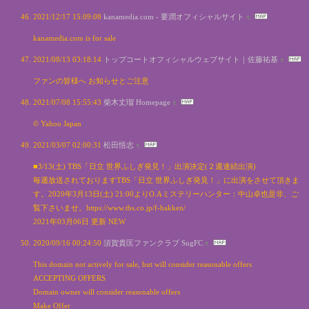
2021/12/17 15:09:08
kanamedia.com - 要潤オフィシャルサイト
kanamedia.com is for sale
2021/08/13 03:18:14
トップコートオフィシャルウェブサイト｜佐藤祐基
ファンの皆様へ お知らせとご注意
2021/07/08 15:55:43
柴木丈瑠 Homepage
© Yahoo Japan
2021/03/07 02:00:31
松田悟志
■3/13(土) TBS「日立 世界ふしぎ発見！」出演決定(２週連続出演)
毎週放送されておりますTBS「日立 世界ふしぎ発見！」に出演をさせて頂きま
す。2020年3月13日(土) 21:00よりO.Aミステリーハンター：中山卓也是非、ご
覧下さいませ。https://www.tbs.co.jp/f-hakken/
2021年03月06日 更新 NEW
2020/09/16 00:24:50
須賀貴匡ファンクラブ SugFC
This domain not actively for sale, but will consider reasonable offers
ACCEPTING OFFERS
Domain owner will consider reasonable offers
Make Offer