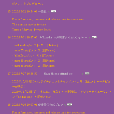
好き。」をプロデュース
2026/08/02 10:54:09
一條俊
Find information, resources and relevant links for sma-e.com.
This domain may be for sale.
Terms of Service | Privacy Policy
2026/07/31 18:47:03
- Wikipedia -未来戦隊タイムレンジャー
↑ twikasashinのポスト- X（旧Twitter）
↑ moto55vのポスト- X（旧Twitter）
↑ YabeZoのポスト- X（旧Twitter）
↑ moto55vのポスト- X（旧Twitter）
↑ moto55vのポスト- X（旧Twitter）
2026/07/27 16:36:50
Shun Shioya official site
2026年10月14日(水)にテイチクエンタテインメントより、遂にメジャーデビュ
ーが決定！
2026年11月23日(月・祝)には、 東京キネマ倶楽部にてメジャーデビューワンマ
ン「Be The One」が開催される。
2026/07/26 20:07:01
伊藤陽佑公式ブログ
Find information, resources and relevant links for irooots.com.