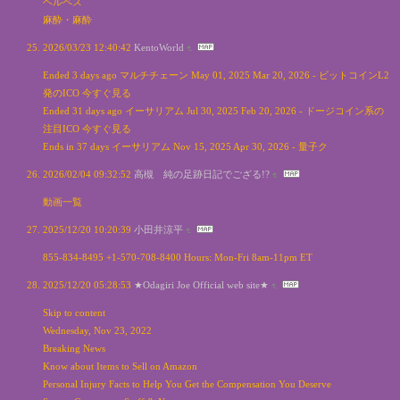
ヘルペス
麻酔・麻酔
2026/03/23 12:40:42
KentoWorld
Ended 3 days ago マルチチェーン May 01, 2025 Mar 20, 2026 - ビットコインL2
発のICO 今すぐ見る
Ended 31 days ago イーサリアム Jul 30, 2025 Feb 20, 2026 - ドージコイン系の
注目ICO 今すぐ見る
Ends in 37 days イーサリアム Nov 15, 2025 Apr 30, 2026 - 量子ク
2026/02/04 09:32:52
高槻 純の足跡日記でござる!?
動画一覧
2025/12/20 10:20:39
小田井涼平
855-834-8495 +1-570-708-8400 Hours: Mon-Fri 8am-11pm ET
2025/12/20 05:28:53
★Odagiri Joe Official web site★
Skip to content
Wednesday, Nov 23, 2022
Breaking News
Know about Items to Sell on Amazon
Personal Injury Facts to Help You Get the Compensation You Deserve