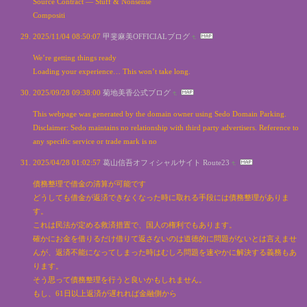
Source Contract — Stuff & Nonsense
Compositi
2025/11/04 08:50:07
甲斐麻美OFFICIALブログ
We’re getting things ready
Loading your experience… This won’t take long.
2025/09/28 09:38:00
菊地美香公式ブログ
This webpage was generated by the domain owner using Sedo Domain Parking.
Disclaimer: Sedo maintains no relationship with third party advertisers. Reference to
any specific service or trade mark is no
2025/04/28 01:02:57
葛山信吾オフィシャルサイト Route23
債務整理で借金の清算が可能です
どうしても借金が返済できなくなった時に取れる手段には債務整理がありま
す。
これは民法が定める救済措置で、国人の権利でもあります。
確かにお金を借りるだけ借りて返さないのは道徳的に問題がないとは言えませ
んが、返済不能になってしまった時はむしろ問題を速やかに解決する義務もあ
ります。
そう思って債務整理を行うと良いかもしれません。
もし、61日以上返済が遅れれば金融側から