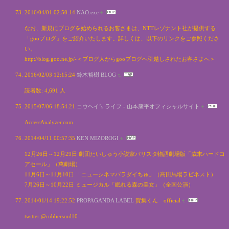
2016/04/01 02:50:14
NAO.exe
なお、新規にブログを始められるお客さまは、NTTレゾナント社が提供する
「gooブログ」をご紹介いたします。詳しくは、以下のリンクをご参照くださ
い。
http://blog.goo.ne.jp/-＜ブログ人からgooブログへ引越しされたお客さまへ＞
2016/02/03 12:15:24
鈴木裕樹 BLOG
読者数: 4,691 人
2015/07/06 18:54:21
コウヘイ’s ライフ - 山本康平オフィシャルサイト
AccessAnalyzer.com
2014/04/11 00:57:35
KEN MIZOROGI
12月26日～12月29日 劇団たいしゅう小説家バリスタ物語劇場版「歳末ハードコ
アセール」（萬劇場）
11月6日～11月10日 「ニューシネマパラダイちゅ」（高田馬場ラビネスト）
7月26日～10月22日 ミュージカル「眠れる森の美女」（全国公演）
2014/01/14 19:22:52
PROPAGANDA LABEL
賀集くん official
twitter:@rubbersoul10