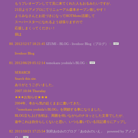
もうプレオープンしてて見に来てくれた人もおるみたいですが、
21日よりアメブロにてリニューアル森本オープン致しやす！
よりみなさんとお近づきになってHOTMotto活躍して
スーパースターになれるよう頑張りますので
応援しまくってください！
損は
2012/12/17 18:21:45
IZUMI - BLOG - livedoor Blog（ブログ）
livedoor Blog
2012/06/29 05:12:14
tomokazu yoshida’s BLOG
SERARCH
Search this site.
ありがとうございました。
2007.10.04 Thursday
★★★お知らせ★★★
2004年、冬から気の赴くままに書いてきた、
『tomokazu yoshida’s BLOG』を閉鎖する事になりました。
BLOG立ち上げ当初は、周囲を伺いながらのナヨッとした文章でしたが、
途中これは自分らしくないと思い、いつも書いている日記通りにアップし
2011/10/21 17:25:54
別府あゆみのブログ「あゆみのいえ」 powered by アメブ
ロ