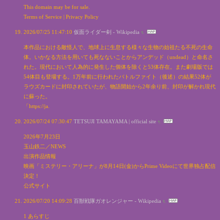
This domain may be for sale.
Terms of Service | Privacy Policy
2026/07/25 11:47:10
仮面ライダー剣 - Wikipedia
本作品における敵怪人で、地球上に生息する様々な生物の始祖たる不死の生命
体。いかなる方法を用いても死なないことからアンデッド（undead）と命名さ
れた。現代において人為的に発生した個体を除くと53体存在。また劇場版では
54体目も登場する。1万年前に行われたバトルファイト（後述）の結果52体が
ラウズカードに封印されていたが、物語開始から2年余り前、封印が解かれ現代
に蘇った。
「https://ja.
2026/07/24 07:30:47
TETSUJI TAMAYAMA | official site
2026年7月23日
玉山鉄二／NEWS
出演作品情報
映画「ミステリー・アリーナ」が8月14日(金)からPrime Videoにて世界独占配信
決定！
公式サイト
2026/07/20 14:09:28
百獣戦隊ガオレンジャー - Wikipedia
1 あらすじ