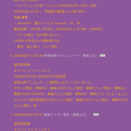
・リーディング公演「フェイス FACE/FAITH -2026」演出
8月5日(水) 19:30～ 早稲田小劇場どらま館 NEW
加藤 夏希
・AbemaTV「愛のハイエナ season６」#3、#4
配信時間：2026年 7月28日・8月4日(火) よる11時～11時50分
・テレビ朝日「夫が寝たあとに」
2026年 8月4日(火) 深夜0時15分
・舞台「春よ来い、マジで来い
2026/08/05 11:02:36
特捜戦隊デカレンジャー 東映公式
超宇宙刑事
ギャバン インフィニティ
2026年2月15日~2026年7月19日放送
放送は終了しました。ご視聴ありがとうございました。
©テレビ朝日・東映AG・東映©2026 テレビ朝日・東映©テレビ朝日・東映AG・
東映©2026 WOWOW・東映©テレビ朝日・東映AG・東映©ごとうにも／えぶり
でいホスト製作委員会©2025 テレビ朝日・東映©2025 テレビ朝日・東映©2024
テレビ朝日・東
2026/08/05 07:09:57
仮面ライダー電王（東映公式）
超宇宙刑事
ギャバン インフィニティ