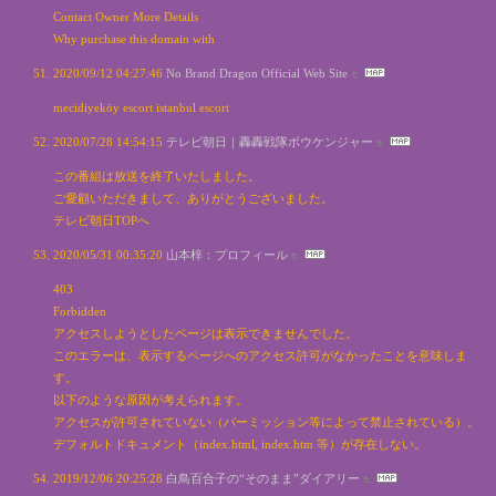
Contact Owner More Details
Why purchase this domain with
2020/09/12 04:27:46
No Brand Dragon Official Web Site
mecidiyeköy escort istanbul escort
2020/07/28 14:54:15
テレビ朝日｜轟轟戦隊ボウケンジャー
この番組は放送を終了いたしました。
ご愛顧いただきまして、ありがとうございました。
テレビ朝日TOPへ
2020/05/31 00:35:20
山本梓：プロフィール
403
Forbidden
アクセスしようとしたページは表示できませんでした。
このエラーは、表示するページへのアクセス許可がなかったことを意味しま
す。
以下のような原因が考えられます。
アクセスが許可されていない（パーミッション等によって禁止されている）。
デフォルトドキュメント（index.html, index.htm 等）が存在しない。
2019/12/06 20:25:28
白鳥百合子の“そのまま”ダイアリー