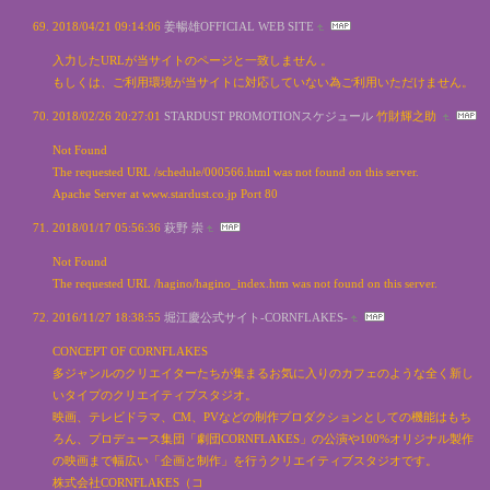
2018/04/21 09:14:06
姜暢雄OFFICIAL WEB SITE
入力したURLが当サイトのページと一致しません 。
もしくは、ご利用環境が当サイトに対応していない為ご利用いただけません。
2018/02/26 20:27:01
STARDUST PROMOTIONスケジュール
竹財輝之助
Not Found
The requested URL /schedule/000566.html was not found on this server.
Apache Server at www.stardust.co.jp Port 80
2018/01/17 05:56:36
萩野 崇
Not Found
The requested URL /hagino/hagino_index.htm was not found on this server.
2016/11/27 18:38:55
堀江慶公式サイト-CORNFLAKES-
CONCEPT OF CORNFLAKES
多ジャンルのクリエイターたちが集まるお気に入りのカフェのような全く新し
いタイプのクリエイティブスタジオ。
映画、テレビドラマ、CM、PVなどの制作プロダクションとしての機能はもち
ろん、プロデュース集団「劇団CORNFLAKES」の公演や100%オリジナル製作
の映画まで幅広い「企画と制作」を行うクリエイティブスタジオです。
株式会社CORNFLAKES（コ