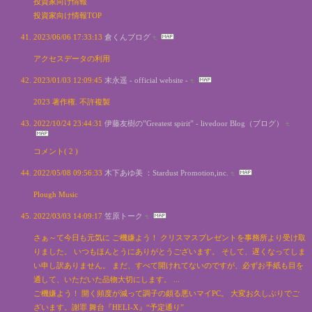
投資家向け情報
投資家向け情報TOP
2023/06/06 17:33:13
倉くんブログ
アクセスデータの利用
2023/01/03 12:09:45
末永遥 - official website -
2023 著作権. 不許複製
2022/10/24 23:44:31
伊藤友樹の”Greatest spirit” - livedoor Blog（ブログ）
コメント( 2 )
2022/05/08 09:56:33
木下あゆ美 ：Stardust Promotion,inc.
Plough Music
2022/03/03 14:09:17
笠原トーク
さぁ～て今日も元気に ご機嫌よう！ クリスマスプレゼントを事務所より受け取
りました。 いつもほんとうにありがとうございます。 そして、遅くなってしま
い申し訳ありません。 まだ、すべて開けれてないのですが、必ずお手紙も目を
通して、いただいた品物大切にします。 ...
ご機嫌よう！ 開く頻度が減って調子の頗る悪いマイPC。 大変お久しぶりでご
ざいます。謝罪 舞台『HELI-X』“予定通り”