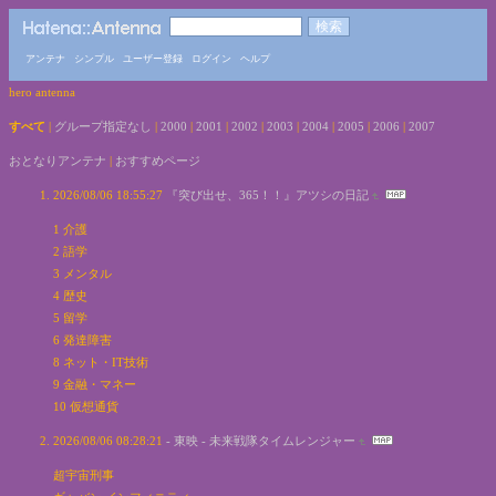
アンテナ
シンプル
ユーザー登録
ログイン
ヘルプ
hero antenna
すべて
|
グループ指定なし
|
2000
|
2001
|
2002
|
2003
|
2004
|
2005
|
2006
|
2007
おとなりアンテナ
|
おすすめページ
2026/08/06 18:55:27
『突び出せ、365！！』アツシの日記
1 介護
2 語学
3 メンタル
4 歴史
5 留学
6 発達障害
8 ネット・IT技術
9 金融・マネー
10 仮想通貨
2026/08/06 08:28:21
- 東映 - 未来戦隊タイムレンジャー
超宇宙刑事