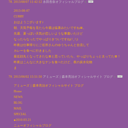
2013/08/07 11:42:12
永田杏奈オフィシャルブログ
2013-08-07
CURRY
おはようございます♪
朝、天気予報を見たら今週は猛暑みたいですね〓。
先週、夏っぽい天気が恋しいような事書いたけど
なったらなったでやっぱりきついですね(^_^;)
昨夜は仕事帰りにご近所さんのゆうちゃんと合流して
カレーを食べに行きました
最近顔丸くなってきたな〓と思っていたら、やっぱりちょっと太ってた〓！
昨夜はこんなに大きなナンを食べたけど、夜の炭水化物
ま
2013/06/02 15:51:50
アミューズ｜森本亮治オフィシャルサイト ブログ
アミューズ｜森本亮治オフィシャルサイト ブログ
Home
NEWS
BLOG
MAIL
SPECIAL
●2010.03.21
ニューオフィシャルブログ