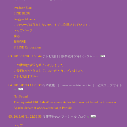
livedoor Blog
LINE BLOG
Blogger Alliance
このページは存在しないか、すでに削除されています。
トップページ
戻る
新着記事
© LINE Corporation
2018/10/20 01:50:44
テレビ朝日｜獣拳戦隊ゲキレンジャー
この番組は放送を終了いたしました。
ご愛顧いただきまして、ありがとうございました。
テレビ朝日TOPへ
2018/09/13 11:26:39
松本寛也 || avex entertainment.inc || 公式ウェブサイト
Not Found
The requested URL /talent/matsumoto/index.html was not found on this server.
Apache Server at www.avexnet.or.jp Port 80
2018/09/11 22:39:50
加藤美佳のオフィシャルブログ
トップ