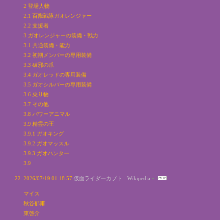
2 登場人物
2.1 百獣戦隊ガオレンジャー
2.2 支援者
3 ガオレンジャーの装備・戦力
3.1 共通装備・能力
3.2 初期メンバーの専用装備
3.3 破邪の爪
3.4 ガオレッドの専用装備
3.5 ガオシルバーの専用装備
3.6 乗り物
3.7 その他
3.8 パワーアニマル
3.9 精霊の王
3.9.1 ガオキング
3.9.2 ガオマッスル
3.9.3 ガオハンター
3.9
2026/07/19 01:18:57
仮面ライダーカブト - Wikipedia
マイス
秋谷郁甫
東啓介