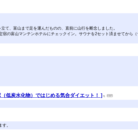
予定を立て、富山まで足を運んだものの、直前に山行を断念しました。
は定宿の富山マンテンホテルにチェックイン。サウナを2セット済ませてから（
ボ（低炭水化物）ではじめる気合ダイエット！ ]
ます。