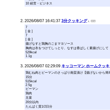
10 経営・ビジネス
2026/08/07 16:41:37
3分クッキング
7
[ 金 ]
7
[ 金 ]
揚げなすと鶏胸のごまマヨソース
胸肉は衣をつけてしっとり、なすは香ばしく素揚げにして
529kcal
1.1g
2026/08/07 02:29:09
キッコーマン ホームクッキ
鶏むね肉とピーマンのさっぱり南蛮漬け【揚げないから簡
15分
515kcal
2.5g
ピーマン
鶏肉
主菜
20分以内
たんぱく質1/2日分