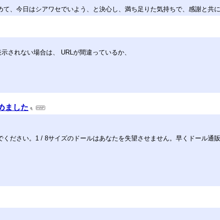
めて、今日はシアワセでいよう、と決心し、満ち足りた気持ちで、感謝と共
も表示されない場合は、 URLが間違っているか、
めました
。1 / 8サイズのドールはあなたを失望させません。早くドール通販Halobjdに連れて