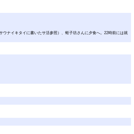
サウナイキタイに書いたサ活参照）、蛭子坊さんに夕食へ。22時前には就