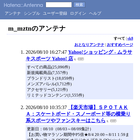
アンテナ
シンプル
ユーザー登録
ログイン
ヘルプ
m_mztnのアンテナ
すべて
|
sk8
おとなりアンテナ
|
おすすめページ
2026/08/10 16:27:47
Yahoo!ショッピング - ムラサ
キスポーツ Yahoo! 店
すべての商品(25,096件)
新規掲載商品(7,557件)
ブランドリスト(18,059件)
メンズアパレル(3,712件)
アクセサリー(5,121件)
リミテッドコンテンツ(1,555件)
2026/08/10 10:35:37
【楽天市場】ＳＰＯＴＡＫ
Ａ：スケートボード・スノーボード等の横乗り
系スポーツやファンスキーはこちら
更新日：08/10（08/03～08/09集計）
【お買い物マラソン期間中P5倍★8/4 20:00～8/11 1:59ま