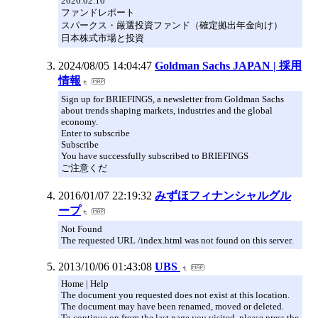
2026.02.10
ファンドレポート
スパークス・厳選投資ファンド（確定拠出年金向け）
日本株式市場と投資
2024/08/05 14:04:47
Goldman Sachs JAPAN | 採用
情報
Sign up for BRIEFINGS, a newsletter from Goldman Sachs
about trends shaping markets, industries and the global
economy.
Enter to subscribe
Subscribe
You have successfully subscribed to BRIEFINGS
ご注意くだ
2016/01/07 22:19:32
みずほフィナンシャルグル
ープ
Not Found
The requested URL /index.html was not found on this server.
2013/10/06 01:43:08
UBS
Home | Help
The document you requested does not exist at this location.
The document may have been renamed, moved or deleted.
To continue on from the last page you visited, please press the