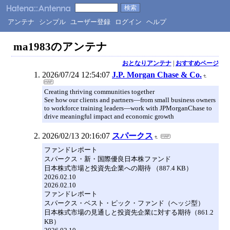
アンテナ
シンプル
ユーザー登録
ログイン
ヘルプ
ma1983のアンテナ
おとなりアンテナ
|
おすすめページ
2026/07/24 12:54:07
J.P. Morgan Chase & Co.
Creating thriving communities together
See how our clients and partners—from small business owners
to workforce training leaders—work with JPMorganChase to
drive meaningful impact and economic growth
2026/02/13 20:16:07
スパークス
ファンドレポート
スパークス・新・国際優良日本株ファンド
日本株式市場と投資先企業への期待 （887.4 KB）
2026.02.10
2026.02.10
ファンドレポート
スパークス・ベスト・ピック・ファンド（ヘッジ型）
日本株式市場の見通しと投資先企業に対する期待（861.2
KB）