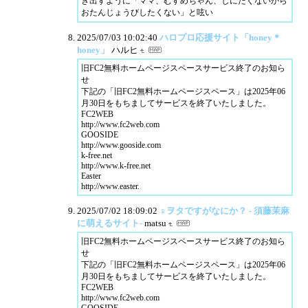
き出すように「ママ、むすめちゃん、しにたくないから
おたんじょうびしたくない」と呟い
2025/07/03 10:02:40
ハロプロ応援サイト「honey＊
honey」
ハルヒ
旧FC2無料ホームページスペースサービス終了のお知ら
せ
下記の「旧FC2無料ホームページスペース」は2025年06
月30日をもちましてサービスを終了いたしました。
FC2WEB
http://www.fc2web.com
GOOSIDE
http://www.gooside.com
k-free.net
http://www.k-free.net
Easter
http://www.easter.
2025/07/02 18:09:02
♀ヲタですがなにか？ - 須藤茉麻
に萌えるサイト-
matsu
旧FC2無料ホームページスペースサービス終了のお知ら
せ
下記の「旧FC2無料ホームページスペース」は2025年06
月30日をもちましてサービスを終了いたしました。
FC2WEB
http://www.fc2web.com