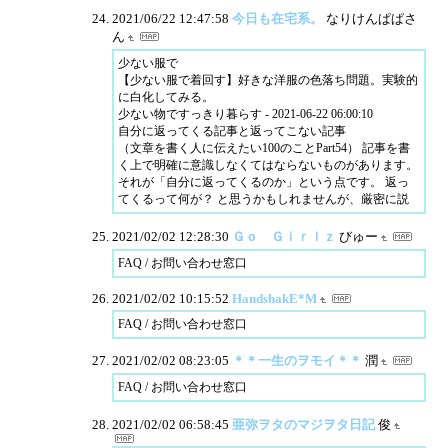
2021/06/22 12:47:58
今日も在宅系。
なりけんぱぱさ
ん
少ない服で
【少ない服で着回す】好きな洋服の色落ち問題。実験的
に白化してみる。
少ない物ですっきり暮らす - 2021-06-22 06:00:10
自分に返ってくる記事と返ってこない記事
（文章を書く人に伝えたい100のことPart54） 記事を書
く上で明確に意識しなくてはならないものがあります。
それが「自分に返ってくるのか」という点です。 返っ
てくるって何が？ と思うかもしれませんが、厳密に説
2021/02/02 12:28:30
Ｇｏ Ｇｉｒｌｚ
びゅー
FAQ / お問い合わせ窓口
2021/02/02 10:15:52
HandshakE*M
FAQ / お問い合わせ窓口
2021/02/02 08:23:05
＊＊一生のヲモイ＊＊
潤
FAQ / お問い合わせ窓口
2021/02/02 06:58:45
亜弥ヲタのマジヲタ日記
俊