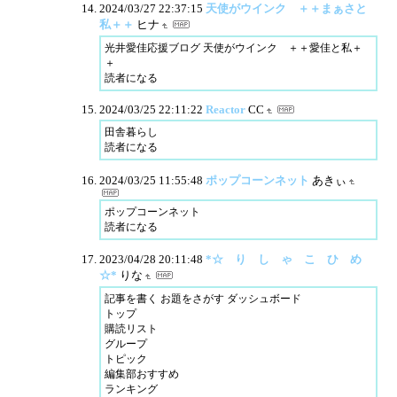
2024/03/27 22:37:15
天使がウインク ＋＋まぁさと
私＋＋
ヒナ
光井愛佳応援ブログ 天使がウインク ＋＋愛佳と私＋
＋
読者になる
2024/03/25 22:11:22
Reactor
CC
田舎暮らし
読者になる
2024/03/25 11:55:48
ポップコーンネット
あきぃ
ポップコーンネット
読者になる
2023/04/28 20:11:48
*☆ り し ゃ こ ひ め
☆*
りな
記事を書く お題をさがす ダッシュボード
トップ
購読リスト
グループ
トピック
編集部おすすめ
ランキング