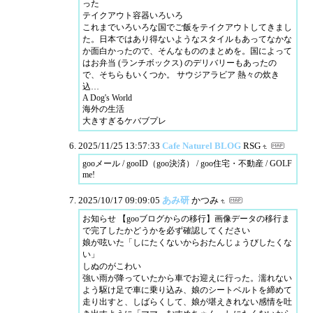
った
テイクアウト容器いろいろ
これまでいろいろな国でご飯をテイクアウトしてきまし
た。日本ではあり得ないようなスタイルもあってなかな
か面白かったので、そんなもののまとめを。国によって
はお弁当 (ランチボックス) のデリバリーもあったの
で、そちらもいくつか。 サウジアラビア 熱々の炊き
込…
A Dog's World
海外の生活
大きすぎるケバブプレ
2025/11/25 13:57:33
Cafe Naturel BLOG
RSG
gooメール / gooID（goo決済） / goo住宅・不動産 / GOLF
me!
2025/10/17 09:09:05
あみ研
かつみ
お知らせ 【gooブログからの移行】画像データの移行ま
で完了したかどうかを必ず確認してください
娘が呟いた「しにたくないからおたんじょうびしたくな
い」
しぬのがこわい
強い雨が降っていたから車でお迎えに行った。濡れない
よう駆け足で車に乗り込み、娘のシートベルトを締めて
走り出すと、しばらくして、娘が堪えきれない感情を吐