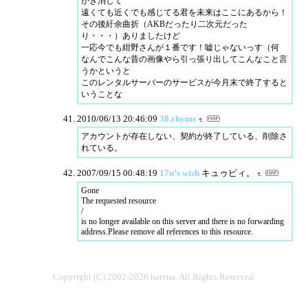
かき消して
遠くても近くでも感じてる君を未来はここにあるから！
その後紆余曲折（AKBだったり二次元だった
り・・・）ありましたけど
一応今でも紺野さんが１番です！嘘じゃないっす（何
なんでこんな昔の画像やら引っ張り出してこんなこと言
うかというと
このレンタルサーバーのサービスが今月末で終了すると
いうことな
2010/06/13 20:46:09
38.rhyme
アカウントが存在しない、契約が終了している、削除さ
れている。
2007/09/15 00:48:19
17n’s wish
キュゥピィ。
Gone
The requested resource
/
is no longer available on this server and there is no forwarding
address.Please remove all references to this resource.
Copyright (C) 2002-2026 hatena. All Rights Reserved.