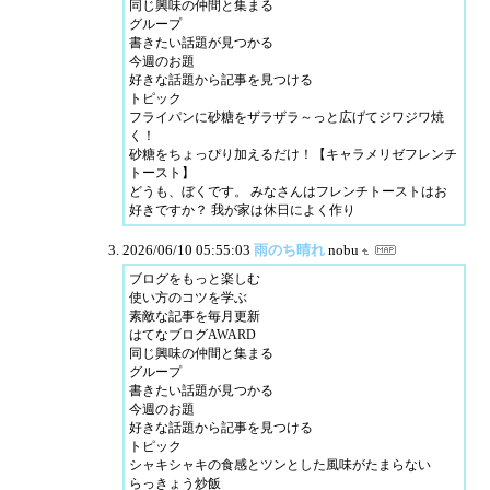
同じ興味の仲間と集まる
グループ
書きたい話題が見つかる
今週のお題
好きな話題から記事を見つける
トピック
フライパンに砂糖をザラザラ～っと広げてジワジワ焼
く！
砂糖をちょっぴり加えるだけ！【キャラメリゼフレンチ
トースト】
どうも、ぼくです。 みなさんはフレンチトーストはお
好きですか？ 我が家は休日によく作り
2026/06/10 05:55:03
雨のち晴れ
nobu
ブログをもっと楽しむ
使い方のコツを学ぶ
素敵な記事を毎月更新
はてなブログAWARD
同じ興味の仲間と集まる
グループ
書きたい話題が見つかる
今週のお題
好きな話題から記事を見つける
トピック
シャキシャキの食感とツンとした風味がたまらない
らっきょう炒飯