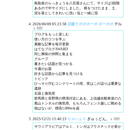
鳥取産のらっきょうを八百屋さんにて。サイズは3段階
あるので中サイズにしました。 根をつけたまま、土、
泥を落としてきれいに洗い 塩と一緒に混
2026/06/09 05:23:58
須藤ラボボボーボ ボーボボ
デル
ブログをもっと楽しむ
使い方のコツを学ぶ
素敵な記事を毎月更新
はてなブログAWARD
同じ興味の仲間と集まる
グループ
書きたい話題が見つかる
今週のお題
好きな話題から記事を見つける
トピック
ひっそり佇むコンクリートの塔。実はこの辺りは重要な
遺跡
石器と換気塔
群馬県と長野県の県境付近にある、上信越自動車道の八
風山トンネルの換気塔。もちろんフェンス越しに眺める
他はないが、標高1,000mを超
2025/12/21 15:40:23
ちゃいふり
ぎゅぅどん。
サウジアラビアはアルミ、トンガはプラスチックが多か