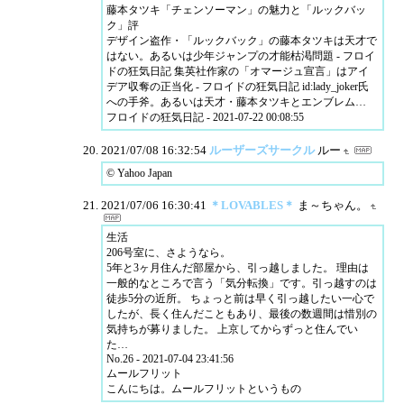
藤本タツキ「チェンソーマン」の魅力と「ルックバッ
ク」評
デザイン盗作・「ルックバック」の藤本タツキは天才で
はない。あるいは少年ジャンプの才能枯渇問題 - フロイ
ドの狂気日記 集英社作家の「オマージュ宣言」はアイ
デア収奪の正当化 - フロイドの狂気日記 id:lady_joker氏
への手斧。あるいは天才・藤本タツキとエンブレム…
フロイドの狂気日記 - 2021-07-22 00:08:55
2021/07/08 16:32:54
ルーザーズサークル
ルー
© Yahoo Japan
2021/07/06 16:30:41
＊LOVABLES＊
ま～ちゃん。
生活
206号室に、さようなら。
5年と3ヶ月住んだ部屋から、引っ越しました。 理由は
一般的なところで言う「気分転換」です。引っ越すのは
徒歩5分の近所。 ちょっと前は早く引っ越したい一心で
したが、長く住んだこともあり、最後の数週間は惜別の
気持ちが募りました。 上京してからずっと住んでい
た…
No.26 - 2021-07-04 23:41:56
ムールフリット
こんにちは。ムールフリットというもの