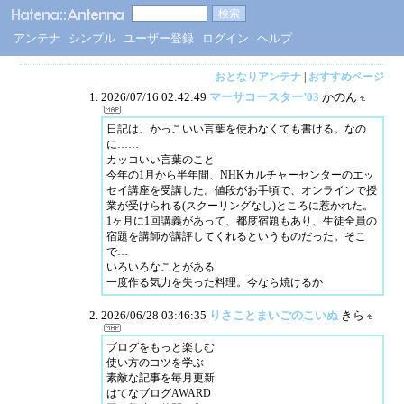
アンテナ
シンプル
ユーザー登録
ログイン
ヘルプ
おとなりアンテナ
|
おすすめページ
2026/07/16 02:42:49
マーサコースター’03
かのん
日記は、かっこいい言葉を使わなくても書ける。なの
に……
カッコいい言葉のこと
今年の1月から半年間、NHKカルチャーセンターのエッ
セイ講座を受講した。値段がお手頃で、オンラインで授
業が受けられる(スクーリングなし)ところに惹かれた。
1ヶ月に1回講義があって、都度宿題もあり、生徒全員の
宿題を講師が講評してくれるというものだった。そこ
で…
いろいろなことがある
一度作る気力を失った料理。今なら焼けるか
2026/06/28 03:46:35
りさことまいごのこいぬ
きら
ブログをもっと楽しむ
使い方のコツを学ぶ
素敵な記事を毎月更新
はてなブログAWARD