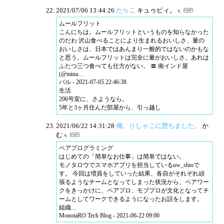
2021/07/06 13:44:26
たらこ
キュゥピィ。
ムールフリット
こんにちは。ムールフリットというものを知らなかった
のだわ 沢山食べることにより生まれるおいしさ、量の
おいしさは、日本ではあんまり一般的ではないのかもな
と思う。ムールフリットは完全に量がおいしさ。あれは
ふたつ三つ食べても仕方がない。 〓 南インド屋
(@mina…
パル - 2021-07-05 22:46:38
生活
206号室に、さようなら。
5年と3ヶ月住んだ部屋から、引っ越し
2021/06/22 14:31:28
俺、りしゃこに堕ちました。
か
む
ペアプログラミング
はじめての「簡単なお仕事」は簡単ではない。
モノタロウでスマホアプリを担当しているuw_shioで
す。 今回は増員をしていった結果、各自がそれぞれ頑
張るようなチームとなってしまった状況から、ペアワー
クをきっかけに、ペアプロ、モブプロが文化となってチ
ームとしてワークできるようになったお話をします。
組織…
MonotaRO Tech Blog - 2021-06-22 09:00