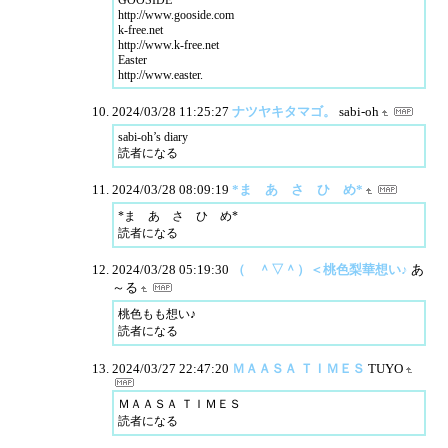
GOOSIDE
http://www.gooside.com
k-free.net
http://www.k-free.net
Easter
http://www.easter.
2024/03/28 11:25:27
ナツヤキタマゴ。
sabi-oh
sabi-oh’s diary
読者になる
2024/03/28 08:09:19
*ま あ さ ひ め*
*ま あ さ ひ め*
読者になる
2024/03/28 05:19:30
（ ＾▽＾）＜桃色梨華想い♪
あ
～る
桃色もも想い♪
読者になる
2024/03/27 22:47:20
ＭＡＡＳＡ ＴＩＭＥＳ
TUYO
ＭＡＡＳＡ ＴＩＭＥＳ
読者になる