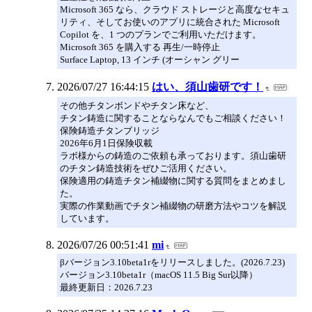
Microsoft 365 なら、クラウド ストレージと高度なセキュ
リティ、そしてお使いのアプリに統合された Microsoft
Copilot を、1 つのプランでご利用いただけます。
Microsoft 365 を購入する 再生/一時停止
Surface Laptop, 13 インチ (オーシャン グリー
2026/07/27 16:44:15
はい、須山歯研です！
その他チタンボンドやチタン床など、
チタン鋳造に関することならなんでもご相談ください！
保険鋳造チタンブリッジ
2026年6月1日保険収載
ラボ様からの鋳造のご依頼も承っております。須山歯研
のチタン鋳造技術をぜひご活用ください。
保険適用の鋳造チタン補綴物に関する質問をまとめまし
た。
実際の作業動画でチタン補綴物の研磨方法やコツを解説
しています。
2026/07/26 00:51:41
mi
βバージョン3.10beta1rをリリースしました。(2026.7.23)
バージョン3.10beta1r（macOS 11.5 Big Sur以降）
最終更新日：2026.7.23