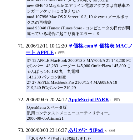
new 304646 MagSafe エアライン電源アダプタは自動車の
シガーソケットには使えない
mod 107996 Mac OS X Server 10.3, 10.4: cyrus メールボッ
クスの再構築
mod 93046 iTunes: iTunes Store - コンピュータの日付が間
違っている場合に起こり得るエラー：-9
2006/12/11 10:12:20
￥価格.com￥ 価格表 MACノ
ート APPLE
37 12 APPLE MacBook 2000/13.3 MA700J/A 21 143,230 PC
ボンバー 143,283 レーダー 145,000 OutletPlaza 145,800 じ
ゃんぱら 146,192 九十九電機
143,230 パソコン卸売
27 27 APPLE MacBook Pro 2160/15.4 MA609J/A 18
219,240 PCボンバー 219,29
2006/09/05 20:24:12
AppleScript PARK
OpenMenu X ベータ版
汎用コンテクストメニューユーティリティー。
2006-09-05Artman21
2006/08/03 23:16:37
ありがとうiPod
「ありがとうiPod」は移転しました