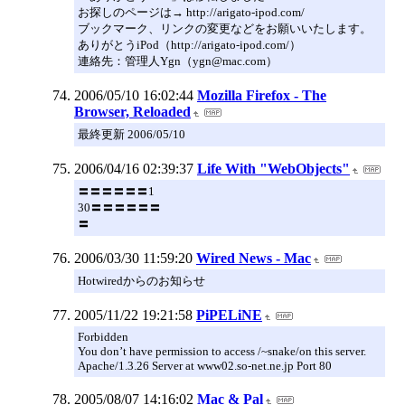
お探しのページは→ http://arigato-ipod.com/
ブックマーク、リンクの変更などをお願いいたします。
ありがとうiPod（http://arigato-ipod.com/）
連絡先：管理人Ygn（ygn@mac.com）
2006/05/10 16:02:44
Mozilla Firefox - The
Browser, Reloaded
最終更新 2006/05/10
2006/04/16 02:39:37
Life With "WebObjects"
〓〓〓〓〓〓1
30〓〓〓〓〓〓
〓
2006/03/30 11:59:20
Wired News - Mac
Hotwiredからのお知らせ
2005/11/22 19:21:58
PiPELiNE
Forbidden
You don’t have permission to access /~snake/on this server.
Apache/1.3.26 Server at www02.so-net.ne.jp Port 80
2005/08/07 14:16:02
Mac & Pal