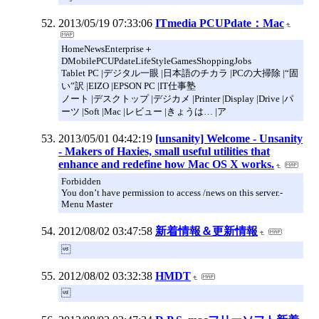
2013/05/19 07:33:06
ITmedia PCUPdate：Mac
HomeNewsEnterprise＋
DMobilePCUPdateLifeStyleGamesShoppingJobs
Tablet PC |デジタル一眼 |日本語のチカラ |PCの大掃除 |“固
い”訳 |EIZO |EPSON PC |IT仕事塾
ノート |デスクトップ |デジカメ |Printer |Display |Drive |パ
ーツ |Soft |Mac |レビュー |きょうは… |ア
2013/05/01 04:42:19
[unsanity] Welcome - Unsanity
- Makers of Haxies, small useful utilities that
enhance and redefine how Mac OS X works.
Forbidden
You don’t have permission to access /news on this server.-
Menu Master
2012/08/02 03:47:58
新着情報＆更新情報

2012/08/02 03:32:38
HMDT
