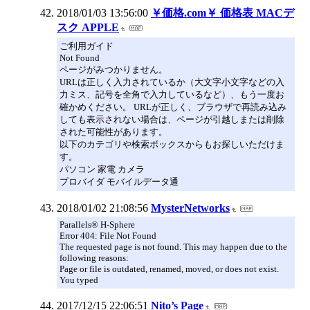
2018/01/03 13:56:00
￥価格.com￥ 価格表 MACデ
スク APPLE
ご利用ガイド
Not Found
ページがみつかりません。
URLは正しく入力されているか（大文字小文字などの入
力ミス、記号を全角で入力しているなど）、もう一度お
確かめください。 URLが正しく、ブラウザで再読み込み
しても表示されない場合は、ページが引越しまたは削除
された可能性があります。
以下のカテゴリや検索ボックスからもお探しいただけま
す。
パソコン 家電 カメラ
プロバイダ モバイルデータ通
2018/01/02 21:08:56
MysterNetworks
Parallels® H-Sphere
Error 404: File Not Found
The requested page is not found. This may happen due to the
following reasons:
Page or file is outdated, renamed, moved, or does not exist.
You typed
2017/12/15 22:06:51
Nito’s Page