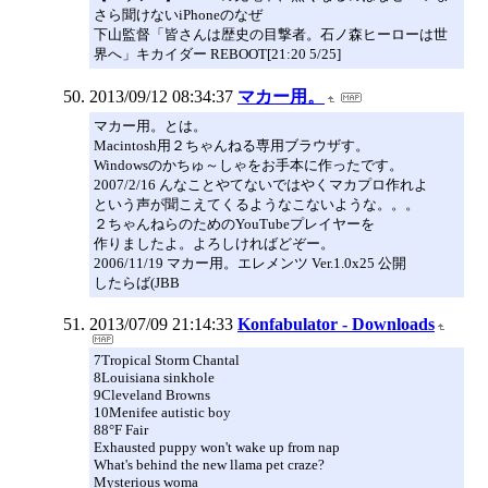
さら聞けないiPhoneのなぜ
下山監督「皆さんは歴史の目撃者。石ノ森ヒーローは世
界へ」キカイダー REBOOT[21:20 5/25]
2013/09/12 08:34:37
マカー用。
マカー用。とは。
Macintosh用２ちゃんねる専用ブラウザす。
Windowsのかちゅ～しゃをお手本に作ったです。
2007/2/16 んなことやてないではやくマカプロ作れよ
という声が聞こえてくるようなこないような。。。
２ちゃんねらのためのYouTubeプレイヤーを
作りましたよ。よろしければどぞー。
2006/11/19 マカー用。エレメンツ Ver.1.0x25 公開
したらば(JBB
2013/07/09 21:14:33
Konfabulator - Downloads
7Tropical Storm Chantal
8Louisiana sinkhole
9Cleveland Browns
10Menifee autistic boy
88°F Fair
Exhausted puppy won't wake up from nap
What's behind the new llama pet craze?
Mysterious woma