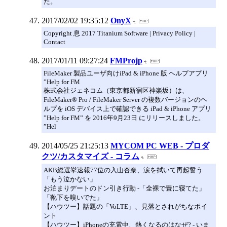
た。
2017/02/02 19:35:12
OnyX
Copyright 息 2017 Titanium Software | Privacy Policy |
Contact
2017/01/11 09:27:24
FMProjp
FileMaker 製品ユーザ向けiPad & iPhone 版 ヘルプアプリ
”Help for FM
株式会社ジェネコム（東京都新宿区神楽坂）は、
FileMaker® Pro / FileMaker Server の複数バージョンのヘ
ルプを iOS デバイス上で確認できる iPad & iPhone アプリ
”Help for FM” を 2016年9月23日 にリリースしました。
”Hel
2014/05/25 21:25:13
MYCOM PC WEB - プロダ
クツ/カスタマイズ - コラム
AKB総選挙速報77位の入山杏奈、涙を拭いて再起誓う
「もう泣かない」
お泊まりデートのドン引き行動 -「全裸で畳に寝てた」
「靴下を嗅いでた」
【ハウツー】話題の「VoLTE」、見落とされがちなポイ
ント
【ハウツー】iPhoneの充電中、熱くなるのはなぜ? - いま