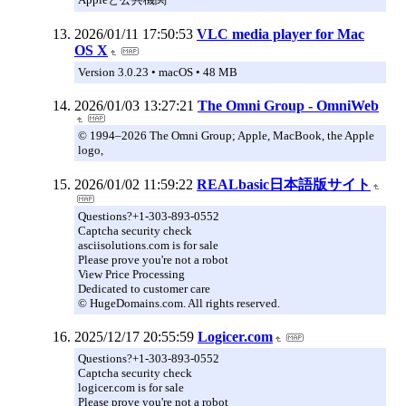
2026/01/11 17:50:53
VLC media player for Mac
OS X
Version 3.0.23 • macOS • 48 MB
2026/01/03 13:27:21
The Omni Group - OmniWeb
© 1994–2026 The Omni Group; Apple, MacBook, the Apple
logo,
2026/01/02 11:59:22
REALbasic日本語版サイト
Questions?+1-303-893-0552
Captcha security check
asciisolutions.com is for sale
Please prove you're not a robot
View Price Processing
Dedicated to customer care
© HugeDomains.com. All rights reserved.
2025/12/17 20:55:59
Logicer.com
Questions?+1-303-893-0552
Captcha security check
logicer.com is for sale
Please prove you're not a robot