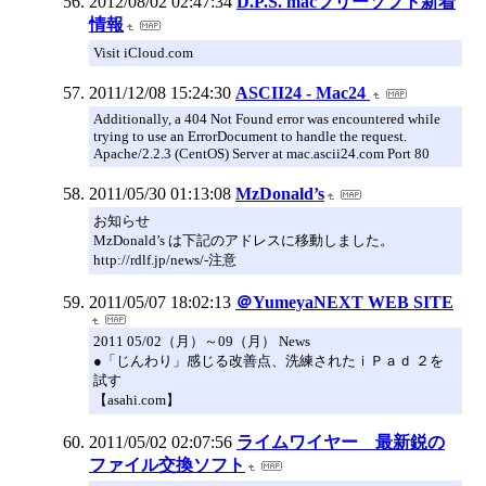
2012/08/02 02:47:34
D.P.S. macフリーソフト新着
情報
Visit iCloud.com
2011/12/08 15:24:30
ASCII24 - Mac24
Additionally, a 404 Not Found error was encountered while
trying to use an ErrorDocument to handle the request.
Apache/2.2.3 (CentOS) Server at mac.ascii24.com Port 80
2011/05/30 01:13:08
MzDonald’s
お知らせ
MzDonald’s は下記のアドレスに移動しました。
http://rdlf.jp/news/-注意
2011/05/07 18:02:13
＠YumeyaNEXT WEB SITE
2011 05/02（月）～09（月） News
●「じんわり」感じる改善点、洗練されたｉＰａｄ ２を
試す
【asahi.com】
2011/05/02 02:07:56
ライムワイヤー 最新鋭の
ファイル交換ソフト