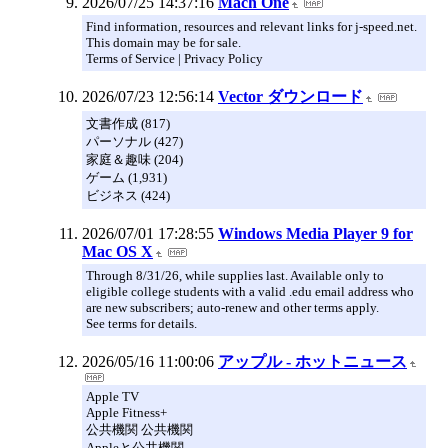
2026/07/25 14:37:16
Mach One
Find information, resources and relevant links for j-speed.net.
This domain may be for sale.
Terms of Service | Privacy Policy
2026/07/23 12:56:14
Vector ダウンロード
文書作成 (817)
パーソナル (427)
家庭＆趣味 (204)
ゲーム (1,931)
ビジネス (424)
2026/07/01 17:28:55
Windows Media Player 9 for
Mac OS X
Through 8/31/26, while supplies last. Available only to
eligible college students with a valid .edu email address who
are new subscribers; auto-renew and other terms apply.
See terms for details.
2026/05/16 11:00:06
アップル - ホットニュース
Apple TV
Apple Fitness+
公共機関 公共機関
Appleと公共機関