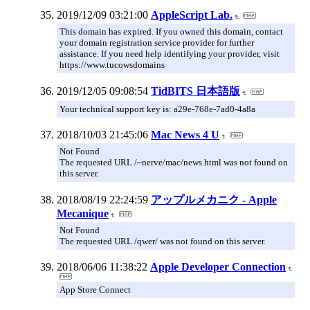
2019/12/09 03:21:00
AppleScript Lab.
This domain has expired. If you owned this domain, contact
your domain registration service provider for further
assistance. If you need help identifying your provider, visit
https://www.tucowsdomains
2019/12/05 09:08:54
TidBITS 日本語版
Your technical support key is: a29e-768e-7ad0-4a8a
2018/10/03 21:45:06
Mac News 4 U
Not Found
The requested URL /~nerve/mac/news.html was not found on
this server.
2018/08/19 22:24:59
アップルメカニク - Apple
Mecanique
Not Found
The requested URL /qwer/ was not found on this server.
2018/06/06 11:38:22
Apple Developer Connection
App Store Connect