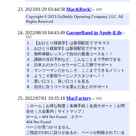
2023/01/29 03:44:58
Mac&Rock!
Copyright © 2023 GoDaddy Operating Company, LLC. All
Rights Reserved.
2022/08/10 04:43:49
GarageBand.jp Apple iLife
１．【おひとり様留学】は新宿駅近で デキマス
１．おひとり様留学】は新宿駅近でデキマス
２．無料体験レッスンで自分の最適コースを！！
３．講師の当日予約など、こんなことまで予約できる
４．日本人のカウンセラーが二人三脚でサポート
５．マンツーマンだからこそ、ここまでできるメリット
６．ようこそ新宿ラーニングスタジオへ！！
７．悪い口コミ、良い口コミを見る
８．自分に合うコースを選んだあとのサポート
2022/07/01 19:35:18
MacFactory
｜ホーム｜お得な制度｜各種手続｜会員サポート｜お問
合せ｜入会案内｜サイトマップ｜
ホーム＞404 Not Found エラー
404 Not Found
ページが見つかりません。
ご指定のURLに誤りがあるか、ページが削除されている