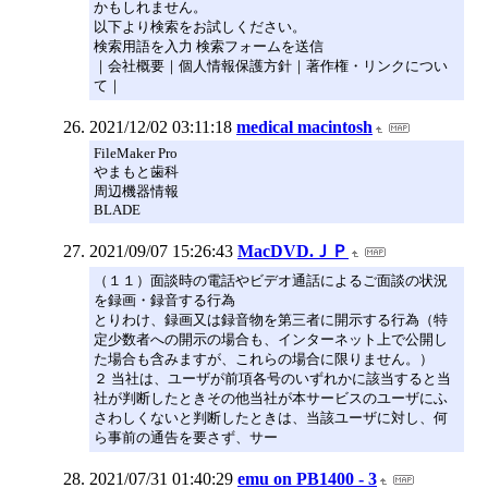
かもしれません。
以下より検索をお試しください。
検索用語を入力 検索フォームを送信
｜会社概要｜個人情報保護方針｜著作権・リンクについ
て｜
2021/12/02 03:11:18
medical macintosh
FileMaker Pro
やまもと歯科
周辺機器情報
BLADE
2021/09/07 15:26:43
MacDVD.ＪＰ
（１１）面談時の電話やビデオ通話によるご面談の状況
を録画・録音する行為
とりわけ、録画又は録音物を第三者に開示する行為（特
定少数者への開示の場合も、インターネット上で公開し
た場合も含みますが、これらの場合に限りません。）
２ 当社は、ユーザが前項各号のいずれかに該当すると当
社が判断したときその他当社が本サービスのユーザにふ
さわしくないと判断したときは、当該ユーザに対し、何
ら事前の通告を要さず、サー
2021/07/31 01:40:29
emu on PB1400 - 3