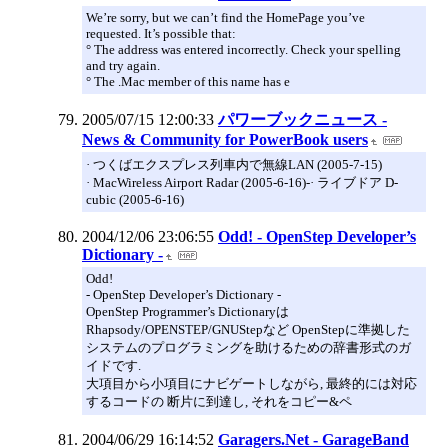
We’re sorry, but we can’t find the HomePage you’ve
requested. It’s possible that:
° The address was entered incorrectly. Check your spelling
and try again.
° The .Mac member of this name has e
2005/07/15 12:00:33
パワーブックニュース -
News & Community for PowerBook users
· つくばエクスプレス列車内で無線LAN (2005-7-15)
· MacWireless Airport Radar (2005-6-16)-· ライブドア D-
cubic (2005-6-16)
2004/12/06 23:06:55
Odd! - OpenStep Developer’s
Dictionary -
Odd!
- OpenStep Developer’s Dictionary -
OpenStep Programmer’s Dictionaryは
Rhapsody/OPENSTEP/GNUStepなど OpenStepに準拠した
システムのプログラミングを助けるための辞書形式のガ
イドです.
大項目から小項目にナビゲートしながら, 最終的には対応
するコードの 断片に到達し, それをコピー&ペ
2004/06/29 16:14:52
Garagers.Net - GarageBand