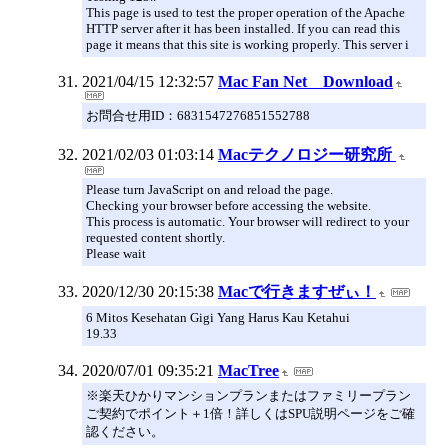
This page is used to test the proper operation of the Apache
HTTP server after it has been installed. If you can read this
page it means that this site is working properly. This server i
2021/04/15 12:32:57
Mac Fan Net Download
お問合せ用ID：6831547276851552788
2021/02/03 01:03:14
Macテクノロジー研究所
Please turn JavaScript on and reload the page.
Checking your browser before accessing the website.
This process is automatic. Your browser will redirect to your
requested content shortly.
Please wait
2020/12/30 20:15:38
Macで行きますぜぃ！
6 Mitos Kesehatan Gigi Yang Harus Kau Ketahui
19.33
2020/07/01 09:35:21
MacTree
※楽天ひかりマンションプランまたはファミリープラン
ご契約でポイント＋1倍！詳しくはSPU説明ページをご確
認ください。