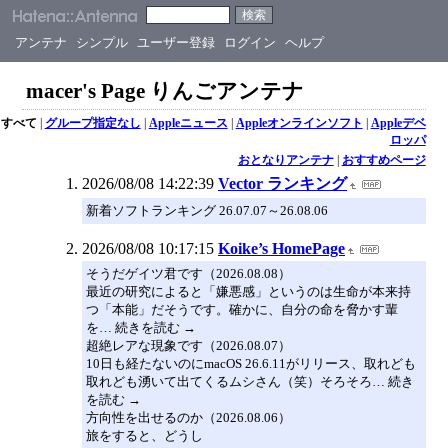
アンテナ
シンプル
ユーザー登録
ログイン
ヘルプ
macer's Page りんごアンテナ
すべて
|
グループ指定なし
|
Appleニュース
|
Appleオンラインソフト
|
Appleデベ
ロッパ
おとなりアンテナ
|
おすすめページ
2026/08/08 14:22:39
Vector ランキング
新着ソフトランキング 26.07.07～26.08.06
2026/08/08 10:17:15
Koike’s HomePage
そうだゲイツ君です（2026.08.08）
最近の研究によると「嫌悪感」というのは生命が本来持
つ「本能」だそうです。確かに、自分の命を脅かす輩
を… 続きを読む →
超絶レアな現象です（2026.08.07）
10日も経たないのにmacOS 26.6.11がリリース、取れども
取れども湧いて出てくるムシさん（笑）そろそろ… 続き
を読む →
方向性を出せるのか（2026.08.06）
旅をすると、どうし