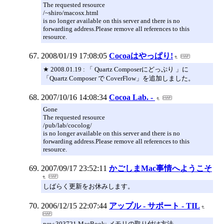
The requested resource
/~shiro/macosx.html
is no longer available on this server and there is no
forwarding address.Please remove all references to this
resource.
2008/01/19 17:08:05
Cocoaはやっぱり!
★ 2008.01.19 : 「 Quartz Composerにどっぷり 」に
「Quartz Composer で CoverFlow」を追加しました。
2007/10/16 14:08:34
Cocoa Lab. -
Gone
The requested resource
/pub/lab/cocolog/
is no longer available on this server and there is no
forwarding address.Please remove all references to this
resource.
2007/09/17 23:52:11
かごしまMac事情へようこそ
しばらく更新をお休みします。
2006/12/15 22:07:44
アップル - サポート - TIL
new 303721 MacBook: メモリの取り付け方法