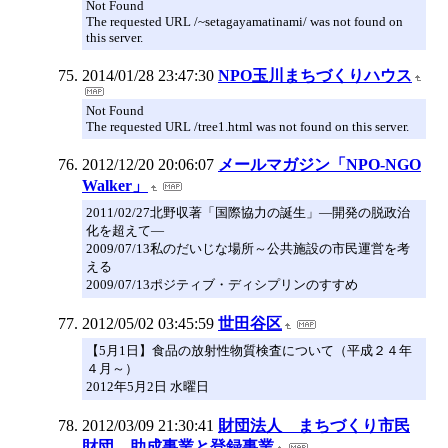
Not Found
The requested URL /~setagayamatinami/ was not found on
this server.
2014/01/28 23:47:30
NPO玉川まちづくりハウス
Not Found
The requested URL /tree1.html was not found on this server.
2012/12/20 20:06:07
メールマガジン「NPO-NGO
Walker」
2011/02/27北野収著「国際協力の誕生」―開発の脱政治
化を超えて―
2009/07/13私のだいじな場所～公共施設の市民運営を考
える
2009/07/13ポジティブ・ディシプリンのすすめ
2012/05/02 03:45:59
世田谷区
【5月1日】食品の放射性物質検査について（平成２４年
４月～）
2012年5月2日 水曜日
2012/03/09 21:30:41
財団法人 まちづくり市民
財団 助成事業と登録事業