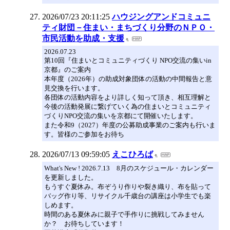
2026/07/23 20:11:25
ハウジングアンドコミュニ
ティ財団－住まい・まちづくり分野のＮＰＯ・
市民活動を助成・支援
2026.07.23
第10回『住まいとコミュニティづくり NPO交流の集いin
京都』のご案内
本年度（2026年）の助成対象団体の活動の中間報告と意
見交換を行います。
各団体の活動内容をより詳しく知って頂き、相互理解と
今後の活動発展に繋げていく為の住まいとコミュニティ
づくりNPO交流の集いを京都にて開催いたします。
また令和9（2027）年度の公募助成事業のご案内も行いま
す。皆様のご参加をお待ち
2026/07/13 09:59:05
えこひろば
What's New ! 2026.7.13 8月のスケジュール・カレンダー
を更新しました。
もうすぐ夏休み。布ぞうり作りや裂き織り、布を貼って
バッグ作り等、リサイクル千歳台の講座は小学生でも楽
しめます。
時間のある夏休みに親子で手作りに挑戦してみません
か？ お待ちしています！