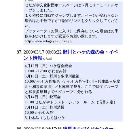
せたがや文化財団ホームページは６月にリニューアルオ
ープンしました。
１０秒後に自動でジャンプします。ページが変わらない
場合はお手数ですが下記のリンクをクリックしてくださ
い。
ブックマーク（お気に入り）に保存している場合はお手
数をおかけしますが変更をお願い致します。
http://www.setagaya-bunka.jp/
2009/03/17 00:03:22
野川とハケの森の会・イベ
ント情報
4月12日（日）ハケ森会総会
10:00～12:00 かわせみ館
5月16日（土）野川＆多摩川散策
10:00かわせみ館集合（かわせみ館～野川～兵庫島～多摩
川～和泉多摩川）／兵庫島で昼食。ここで帰宅グループ
と和泉多摩川までのグループに分かれる
6月14日（日）映写会
11:00 せたがやトラスト・シアタールーム（演目未定）
7月11日（土）野川清掃
10:00 かわせみ館
8月 休み（もしくはハケ
2008/12/18 04:17:46
練馬まちづくりセンター