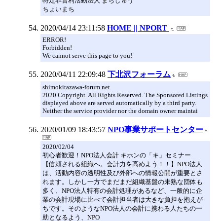
特定非営利活動法人 まちしゅう
ちょいまち
2020/04/14 23:11:58
HOME || NPORT
ERROR!
Forbidden!
We cannot serve this page to you!
2020/04/11 22:09:48
下北沢フォーラム
shimokitazawa-forum.net
2020 Copyright. All Rights Reserved. The Sponsored Listings
displayed above are served automatically by a third party.
Neither the service provider nor the domain owner maintai
2020/01/09 18:43:57
NPO事業サポートセンター
2020/02/04
初心者歓迎！NPO法人会計 キホンの「キ」セミナー
【信頼される組織へ。会計力を高めよう！！】NPO法人
は、活動内容の透明性及び外部への情報公開が重要とさ
れます。しかし一方でまだまだ組織基盤の未熟な団体も
多く、NPO法人特有の会計処理があるなど、一般的に企
業の会計現場に比べて会計担当者は大きな負担を抱えが
ちです。そのようなNPO法人の会計に携わる人たちの一
助となるよう、NPO