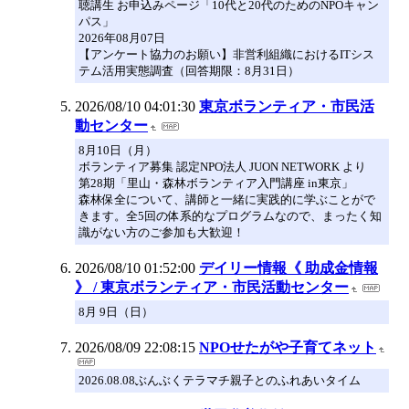
聴講生 お申込みページ「10代と20代のためのNPOキャン
パス」
2026年08月07日
【アンケート協力のお願い】非営利組織におけるITシス
テム活用実態調査（回答期限：8月31日）
2026/08/10 04:01:30
東京ボランティア・市民活
動センター
8月10日（月）
ボランティア募集 認定NPO法人 JUON NETWORK より
第28期「里山・森林ボランティア入門講座 in東京」
森林保全について、講師と一緒に実践的に学ぶことがで
きます。全5回の体系的なプログラムなので、まったく知
識がない方のご参加も大歓迎！
2026/08/10 01:52:00
デイリー情報《 助成金情報
》 / 東京ボランティア・市民活動センター
8月 9日（日）
2026/08/09 22:08:15
NPOせたがや子育てネット
2026.08.08ぶんぶくテラマチ親子とのふれあいタイム