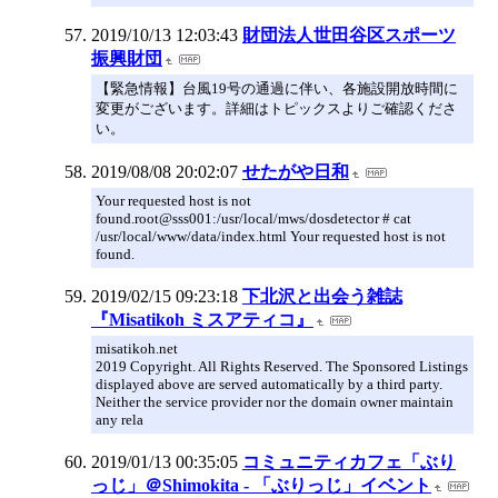
2019/10/13 12:03:43
財団法人世田谷区スポーツ
振興財団
【緊急情報】台風19号の通過に伴い、各施設開放時間に
変更がございます。詳細はトピックスよりご確認くださ
い。
2019/08/08 20:02:07
せたがや日和
Your requested host is not
found.root@sss001:/usr/local/mws/dosdetector # cat
/usr/local/www/data/index.html Your requested host is not
found.
2019/02/15 09:23:18
下北沢と出会う雑誌
『Misatikoh ミスアティコ』
misatikoh.net
2019 Copyright. All Rights Reserved. The Sponsored Listings
displayed above are served automatically by a third party.
Neither the service provider nor the domain owner maintain
any rela
2019/01/13 00:35:05
コミュニティカフェ「ぶり
っじ」＠Shimokita - 「ぶりっじ」イベント