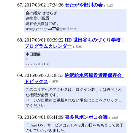
2017/03/02 17:34:36
せたがや野川の会
会の紹介 せせらぎ
連携 野川風景
現在会員数は29名。
setagayanogawa77@gmail.com
2017/03/01 00:39:22
IID 世田谷ものづくり学校｜
プログラムカレンダー
本日開催
>
27 28 29 30 31
2016/06/06 23:38:53
駒沢給水塔風景資産保存会 -
トピックス
このエリアへのアクセスは、ログイン若しくは許可され
た権限が必要です。
ページが自動的に更新されない場合はここをクリックし
てください
2016/04/01 06:41:09
喜多見ポンポコ会議
「Page ON」サービスは2015年2月28日をもちまして終了
させていただきました。