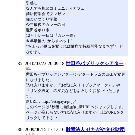
引越し
なんでも相談コミュニティカフェ
商店街学会でプレゼン
住まいづくり学校
今年最後のカレーの日
世田谷ボロ市
12月カレー日は『カレー鍋』
今年最後の“からすネット”
“ちょっと視点を変えれば健康で持続可能なまちずくり”
なかまち
2010/03/23 20:09:18
世田谷パブリックシアター
世田谷パブリックシアター/シアタートラムのURLが変更
になりました。
恐れ入りますが、「お気に入り（ブックマーク）」や
「リンク設定」の変更などをよろしくお願いいたしま
す。
新URL：http://setagaya-pt.jp/
このページは5秒後に自動的に新URLへジャンプします。
ページが変わらない方は恐れ入りますが、上記URLをク
リックして下さい。
2009/06/15 17:12:16
財団法人 せたがや文化財団