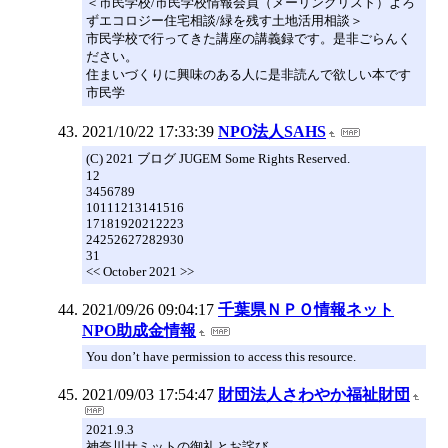
＜市民学校/市民学校情報会員（メーリングリスト）よろ
ずエコロジー住宅相談/緑を残す土地活用相談＞
市民学校で行ってきた講座の講義録です。是非ごらんく
ださい。
住まいづくりに興味のある人に是非読んで欲しい本です
市民学
2021/10/22 17:33:39
NPO法人SAHS
(C) 2021 ブログ JUGEM Some Rights Reserved.
12
3456789
10111213141516
17181920212223
24252627282930
31
<< October 2021 >>
2021/09/26 09:04:17
千葉県ＮＰＯ情報ネット
NPO助成金情報
You don’t have permission to access this resource.
2021/09/03 17:54:47
財団法人さわやか福祉財団
2021.9.3
神奈川サミットの御礼とお詫び