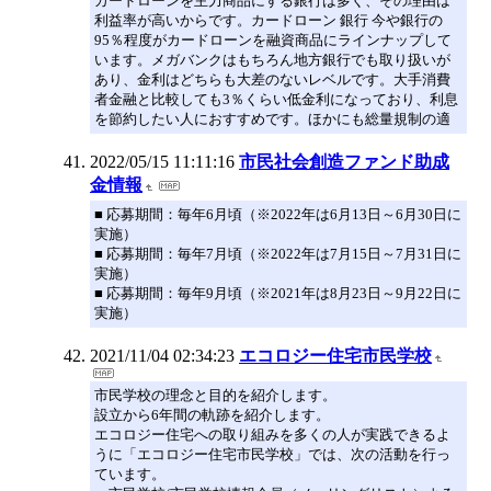
カードローンを主力商品にする銀行は多く、その理由は
利益率が高いからです。カードローン 銀行 今や銀行の
95％程度がカードローンを融資商品にラインナップして
います。メガバンクはもちろん地方銀行でも取り扱いが
あり、金利はどちらも大差のないレベルです。大手消費
者金融と比較しても3％くらい低金利になっており、利息
を節約したい人におすすめです。ほかにも総量規制の適
2022/05/15 11:11:16
市民社会創造ファンド助成
金情報
■ 応募期間：毎年6月頃（※2022年は6月13日～6月30日に
実施）
■ 応募期間：毎年7月頃（※2022年は7月15日～7月31日に
実施）
■ 応募期間：毎年9月頃（※2021年は8月23日～9月22日に
実施）
2021/11/04 02:34:23
エコロジー住宅市民学校
市民学校の理念と目的を紹介します。
設立から6年間の軌跡を紹介します。
エコロジー住宅への取り組みを多くの人が実践できるよ
うに「エコロジー住宅市民学校」では、次の活動を行っ
ています。