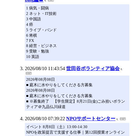
1 病気・闘病
2 ネット・IT技術
3 中国語
4 癌
5 ライブ・バンド
6 将棋
7 FX
8 経営・ビジネス
9 受験・勉強
10 英語
2026/08/10 11:43:54
世田谷ボランティア協会
2026年08月08日
■ 庭木に水やりをしてくださる方募集
2026年08月08日
■ 庭木に水やりをしてくださる方募集
■ ※募集終了 【学生限定】8月21日(金)ごみ拾いボラン
ティア＠九品仏川緑道
2026/08/10 07:39:22
NPOサポートセンター
イベント 8月8日（土）13:00-14:30
NPOを政策提言で支援する仕事｜第12回授業オンライン