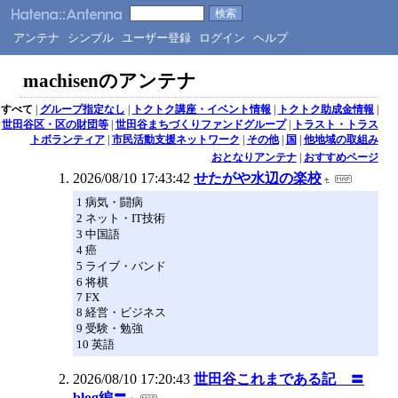
アンテナ
シンプル
ユーザー登録
ログイン
ヘルプ
machisenのアンテナ
すべて
|
グループ指定なし
|
トクトク講座・イベント情報
|
トクトク助成金情報
|
世田谷区・区の財団等
|
世田谷まちづくりファンドグループ
|
トラスト・トラス
トボランティア
|
市民活動支援ネットワーク
|
その他
|
国
|
他地域の取組み
おとなりアンテナ
|
おすすめページ
2026/08/10 17:43:42
せたがや水辺の楽校
1 病気・闘病
2 ネット・IT技術
3 中国語
4 癌
5 ライブ・バンド
6 将棋
7 FX
8 経営・ビジネス
9 受験・勉強
10 英語
2026/08/10 17:20:43
世田谷これまである記 〓
blog編〓