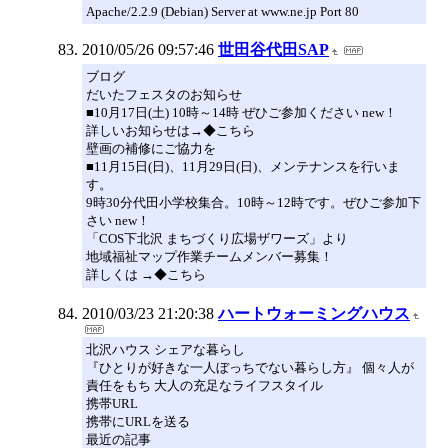
Apache/2.2.9 (Debian) Server at www.ne.jp Port 80
2010/05/26 09:57:46
世田谷代田SAP
ブログ
だいたフェスタのお知らせ
■10月17日(土) 10時～14時 ぜひご参加ください new！
詳しいお知らせは→◆こちら
壁画の補修にご協力を
■11月15日(日)、11月29日(日)、メンテナンスを行いま
す。
9時30分代田小学校集合。10時～12時です。ぜひご参加下
さい new！
「COS下北沢 まちづくり広場ザワーズ」より
地域福祉マップ作業チームメンバー募集！
詳しくは →◆こちら
2010/03/23 21:20:38
ハートウォーミングハウス
北沢ハウス シェアな暮らし
『ひとりが好きな一人ぼっちでない暮らし方』 個々人が
責任をもち 大人の充足なライフスタイル
携帯URL
携帯にURLを送る
最近の記事