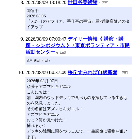
2026/08/09 13:18:20
世田谷美術館
開催中
2026.08.06
「ふたりのアフリカ、手仕事の宇宙」展×近隣店舗とのタ
イアップ
2026/08/09 07:00:47
デイリー情報《 講演・講
座・シンポジウム 》 / 東京ボランティア・市民
活動センター
8月 9日（日）
2026/08/09 04:37:49
桜丘すみれば自然庭園
2026年 08月 07日
頑張るアズマヒキガエル
こんにちは！
朝、園内のウッドデッキで食べものを探している生きも
のを発見しました。
その名前はアズマヒキガエル！
アズマヒキガエル
おっ？何か見つけた！
捕れるか！
デッキの隙間に頭をつっこんで、一生懸命に獲物を狙い
ます。