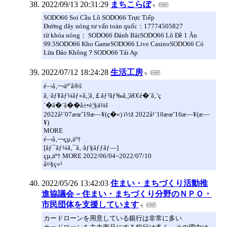
2022/09/13 20:31:29
まちこらぼ
SODO66 Soi Cầu Lô SODO66 Trực Tiếp
Đường dây nóng tư vấn toàn quốc：17774505827
từ khóa nóng： SODO66 Đánh BàiSODO66 Lô Đề 1 Ăn
99.5SODO66 Kho GameSODO66 Live CasinoSODO66 Có
Lừa Đảo Không？SODO66 Tải Ap
2022/07/12 18:24:28
生活工房
é–‹å‚￢äºˆå®š
ã‚·ãƒ¥ãƒ¼ãƒ»ã‚¦ã‚￡ãƒ³ãƒ‰ã‚¦ã€€é�´ã‚’ç
´�ã�¨ã��å±•è¦§ä¼š
2022å¹´07æœˆ19æ—¥(ç�«) ï½ž 2022å¹´10æœˆ16æ—¥(æ—
¥)
MORE
é–‹å‚￢çµ‚äº†
[ãƒ¯ãƒ¼ã‚¯ã‚·ãƒ§ãƒƒãƒ—]
çµ‚äº† MORE 2022/06/04~2022/07/10
å¤§ç«¹
2022/05/26 13:42:03
住まい・まちづくり活動推
進協議会－住まい・まちづくり分野のＮＰＯ・
市民団体を支援しています
カードローンを用意している銀行は非常に多い