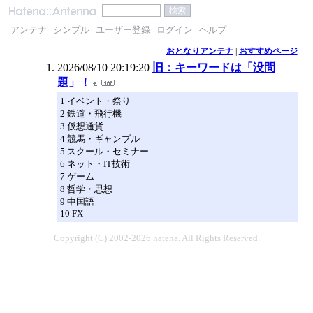
アンテナ
シンプル
ユーザー登録
ログイン
ヘルプ
おとなりアンテナ
|
おすすめページ
2026/08/10 20:19:20
旧：キーワードは「没問
題」！
1 イベント・祭り
2 鉄道・飛行機
3 仮想通貨
4 競馬・ギャンブル
5 スクール・セミナー
6 ネット・IT技術
7 ゲーム
8 哲学・思想
9 中国語
10 FX
Copyright (C) 2002-2026 hatena. All Rights Reserved.