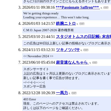
さらに1日1回のログインごとにもらえるポイントもあります
2026/01/11 09:38:16
***Passionate Saffron***
We’re getting things ready
Loading your experience… This won’t take long.
2026/01/03 14:21:57
鉄腕ニトロ
C.M.O. Japan 2007-2026 著作権所有
2025/03/10 21:44:51
スタジオトムスの日記帳: 末
この広告は90日以上新しい記事の投稿がないブログに表示
2024/11/15 03:12:31
ツキノツバサ
<< November 2024 >>
2023/06/10 05:45:04
超音速なんちゃら
スポンサーサイト
上記の広告は１ヶ月以上更新のないブログに表示されていま
新しい記事を書く事で広告が消せます。
--/--/--(--) --:--:--|
スポンサー広告
2022/12/28 10:26:39
一馬力
403 Error
現在、このページへのアクセスは禁止されています。
詳しくは以下のページをご確認ください。