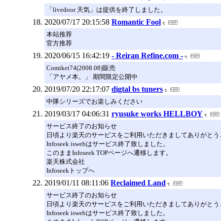
「livedoor 天気」は提供を終了しました。
2020/07/17 20:15:58
Romantic Fool
本站推荐
官方推荐
2020/06/15 16:42:19
- Reiran Refine.com -
Comiket74(2008.08)販売
「アヤメ本。」 期間限定公開中
2019/07/20 22:17:07
digtal bs tuners
中隊シリーズでお楽しみください
2019/03/17 04:06:31
ryusuke works HELLBOY
サービス終了のお知らせ
日頃より楽天のサービスをご利用いただきましてありがとう
Infoseek iswebはサービス終了致しました。
このままInfoseek TOPページへ遷移します。
楽天株式会社
Infoseekトップへ
2019/01/11 08:11:06
Reclaimed Land
サービス終了のお知らせ
日頃より楽天のサービスをご利用いただきましてありがとう
Infoseek iswebはサービス終了致しました。