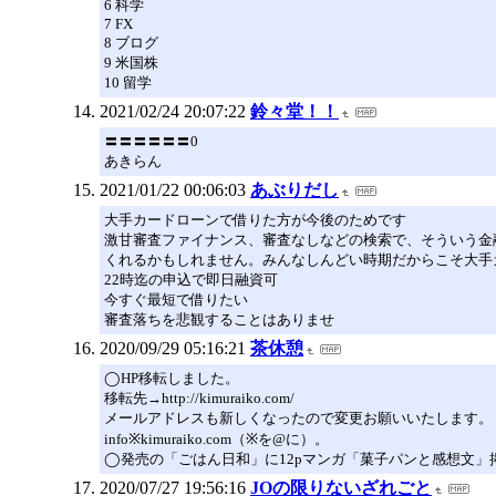
6 科学
7 FX
8 ブログ
9 米国株
10 留学
2021/02/24 20:07:22
鈴々堂！！
〓〓〓〓〓〓0
あきらん
2021/01/22 00:06:03
あぶりだし
大手カードローンで借りた方が今後のためです
激甘審査ファイナンス、審査なしなどの検索で、そういう金
くれるかもしれません。みんなしんどい時期だからこそ大手
22時迄の申込で即日融資可
今すぐ最短で借りたい
審査落ちを悲観することはありませ
2020/09/29 05:16:21
茶休憩
◯HP移転しました。
移転先→http://kimuraiko.com/
メールアドレスも新しくなったので変更お願いいたします。
info※kimuraiko.com（※を@に）。
◯発売の「ごはん日和」に12pマンガ「菓子パンと感想文」
2020/07/27 19:56:16
JOの限りないざれごと