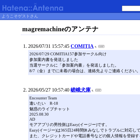
ようこそゲストさん
magremachineのアンテナ
2026/07/31 15:57:45
COMITIA
2026/07/29 COMITIA157参加サークル向け
参加案内書を発送しました
当選サークルに「参加案内書」を発送しました。
8/7（金）までに未着の場合は、連絡先よりご連絡ください
2026/05/27 10:57:40
嵯峨犬庫
Encounter Team
逢いたい R-18
魅惑のライブチャット
2025.08.30
AD
モアアプリの男性側はEazy(イージー)です。
Eazy(イージー)は365日24時間休みなしでトラブルに対
また、クレジットカードや電話番号などの個人情報を登録す