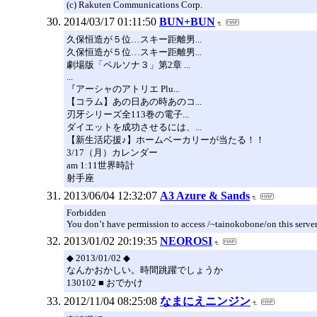
(c) Rakuten Communications Corp.
2014/03/17 01:11:50
BUN+BUN
久保恒造が５位…スキー距離男...
久保恒造が５位…スキー距離男...
劇場版「ペルソナ３」第2章 ...
...
『アーシャのアトリエ Plu...
【コラム】あの日あの時あのコ...
刃牙シリーズ全113巻の電子...
ダイエットを成功させるには、...
【新生活応援♪】ホームベーカリーが当たる！！
3/17（月）カレンダー
am 1:11世界時計
射手座
2013/06/04 12:32:07
A3 Azure & Sands
Forbidden
You don’t have permission to access /~tainokobone/on this server
2013/01/02 20:19:35
NEOROSI
◆ 2013/01/02 ◆
なんかおかしい。時間跳躍でしょうか
130102 ■ おでかけ
2012/11/04 08:25:08
なまにえニンジン