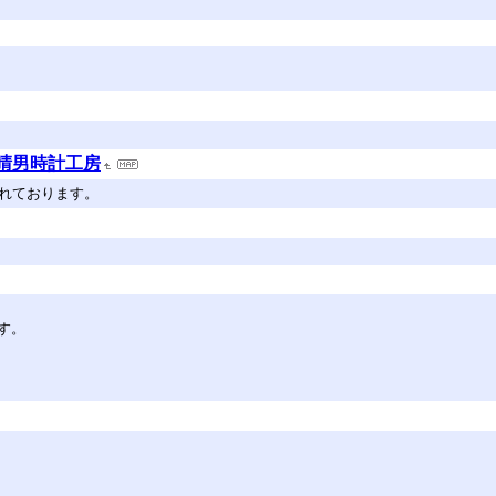
吉晴男時計工房
されております。
す。