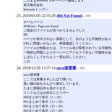
このままInfoseek TOPページへ遷移します。
楽天株式会社
Infoseekトップへ
2019/01/05 22:35:29
404 Not Found
ホームページ
404Error - Page not found
ご指定のファイルが見つかりませんでした
PR
ページが表示されない原因として、次のような可能性があり
URLに間違いがないか、再度確認してください。
ファイルが削除または、ファイル名が変更されている可能性
一時的な問題によりサーバーにアクセスできない可能性があ
しばらくしてからもう一度お試しください。
この
2018/12/26 13:37:14
neco保管庫
neco保管庫
ここでは落書き＠ふたばで描いた
黒い猫の絵をのんびり展示しています。
たまに黒猫以外も混ざります。
リンクなどはお好きにどうぞー
000まとめて表示（1～10）
001まとめて表示（11～20）
002まとめて表示（21～30）
003まとめて表示（31～40）