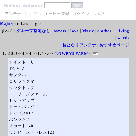
アンテナ
シンプル
ユーザー登録
ログイン
ヘルプ
Majorca
ruka's magic
グループ指定なし
osyare
love
Music
clothes
ｌiving
すべて
|
|
|
|
|
|
words
|
おとなりアンテナ
おすすめページ
|
2026/08/08 01:47:07
LOWRYS FARM
トイストーリー
Tシャツ
サンダル
コリラックマ
タンクトップ
ローリーズファーム
セットアップ
トートバッグ
トップス912
パンツ262
スカート140
ワンピース・ドレス123