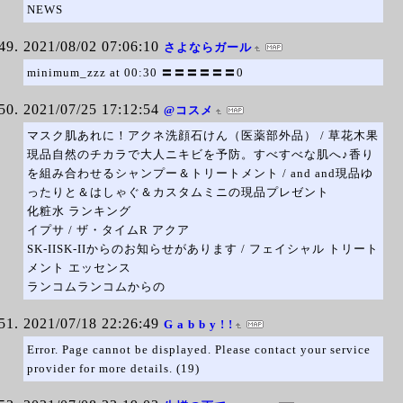
NEWS
2021/08/02 07:06:10
さよならガール
minimum_zzz at 00:30 〓〓〓〓〓〓0
2021/07/25 17:12:54
@コスメ
マスク肌あれに！アクネ洗顔石けん（医薬部外品） / 草花木果
現品自然のチカラで大人ニキビを予防。すべすべな肌へ♪香り
を組み合わせるシャンプー＆トリートメント / and and現品ゆ
ったりと＆はしゃぐ＆カスタムミニの現品プレゼント
化粧水 ランキング
イプサ / ザ・タイムR アクア
SK-IISK-IIからのお知らせがあります / フェイシャル トリート
メント エッセンス
ランコムランコムからの
2021/07/18 22:26:49
G a b b y ! !
Error. Page cannot be displayed. Please contact your service
provider for more details. (19)