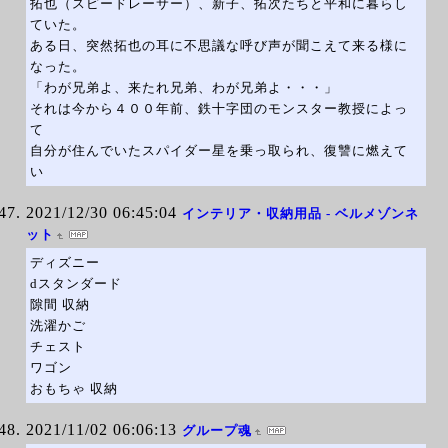
拓也（スピードレーサー）、新子、拓次たちと平和に暮らし
ていた。
ある日、突然拓也の耳に不思議な呼び声が聞こえて来る様に
なった。
「わが兄弟よ、来たれ兄弟、わが兄弟よ・・・」
それは今から４００年前、鉄十字団のモンスター教授によっ
て
自分が住んでいたスパイダー星を乗っ取られ、復讐に燃えて
い
2021/12/30 06:45:04
インテリア・収納用品 - ベルメゾンネ
ット
ディズニー
dスタンダード
隙間 収納
洗濯かご
チェスト
ワゴン
おもちゃ 収納
2021/11/02 06:06:13
グループ魂