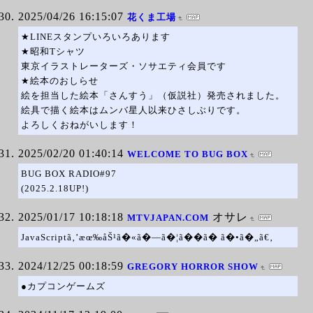
2025/04/26 16:15:07
花くま工場
★LINEスタンプいろいろあります
★昭和Tシャツ
東京イラストレーターズ・ソサエティ会員です
★絵本のおしらせ
絵を担当した絵本「さんすう」（仮説社）発売されました。
絵具で描く絵本はムンバ星人以来ひさしぶりです。
よろしくおねがいします！
2025/02/20 01:40:14
WELCOME TO BUG BOX
BUG BOX RADIO#97
(2025.2.18UP!)
2025/01/17 10:18:18
オサレ
MTVJAPAN.COM
JavaScriptã‚’æœ‰åŠ¹ã�«ã�—ã�¦ã��ã� ã�•ã�„ã€‚
2024/12/25 00:18:59
GREGORY HORROR SHOW
●カプコンゲームズ