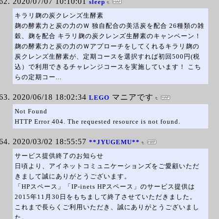
2020/07/07 10:10:01
sleep
キラリ麹の炭クレンズ生酵素
麹の酵素力と炭の力のＷ 独自配合の美活炭を配合 26種類の雑
穀、麹を配合 キラリ麹の炭クレンズ生酵素のキャンペーン！
麹の酵素力と炭の力のＷアプローチをしてくれるキラリ麹の
炭クレンズ生酵素が、定期コースを選択すれば初回500円(税
込）で利用できるチャレンジコースを実施しています！ こち
らの定期コー...
2020/06/18 18:02:34
マニアです
LEGO
Not Found
HTTP Error 404. The requested resource is not found.
2020/03/02 18:55:57
**JYUGEMU**
サービス提供終了のお知らせ
日頃より、アイネットコミュニケーションズをご愛顧いただ
きまして誠にありがとうございます。
「HPスペース」「IP-inets HPスペース」のサービス提供は
2015年11月30日をもちまして終了させていただきました。
これまで長らくご利用いただき、誠にありがとうございまし
た。