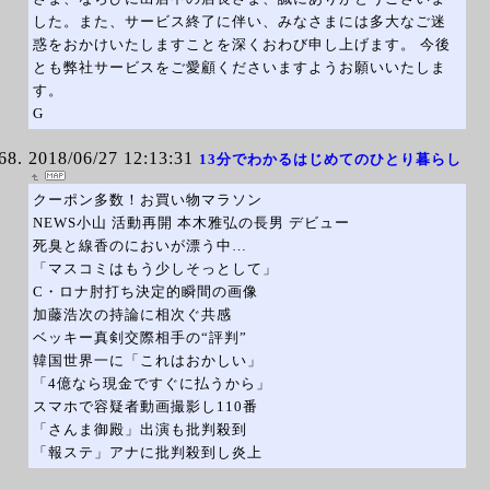
した。また、サービス終了に伴い、みなさまには多大なご迷
惑をおかけいたしますことを深くおわび申し上げます。 今後
とも弊社サービスをご愛顧くださいますようお願いいたしま
す。
G
2018/06/27 12:13:31
13分でわかるはじめてのひとり暮らし
クーポン多数！お買い物マラソン
NEWS小山 活動再開 本木雅弘の長男 デビュー
死臭と線香のにおいが漂う中…
「マスコミはもう少しそっとして」
C・ロナ肘打ち決定的瞬間の画像
加藤浩次の持論に相次ぐ共感
ベッキー真剣交際相手の“評判”
韓国世界一に「これはおかしい」
「4億なら現金ですぐに払うから」
スマホで容疑者動画撮影し110番
「さんま御殿」出演も批判殺到
「報ステ」アナに批判殺到し炎上