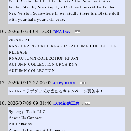
What Blythe Doll Do I Look Like? The New Look-Alike
Finder, Step by Step Aug 1, 2026 Free Look-Alike Finder ·
New Version Somewhere in our studio there is a Blythe doll
with your hair, your skin tone,
2026/07/24 04:13:31
RNA Inc.
2026.07.21
RNA / RNA-N / URCH RNA 2026 AUTUMN COLLECTION
RELEASE
RNA AUTUMN COLLECTION RNA-N
AUTUMN COLLECTION URCH RNA
AUTUMN COLLECTION
2026/07/17 22:06:02
au by KDDI
Netflixコラボグッズが当たるキャンペーン実施中！
2026/07/09 09:31:40
LCM節約工房
Synergy_Tech_LLC
About Us Contact
All Domains
About Us Contact All Domains