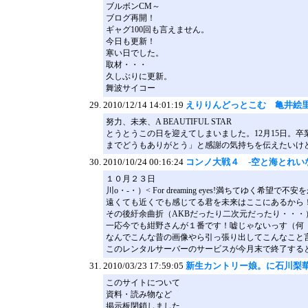
ブルボンCM～
ブログ再開！
ギャグ100回も言えません。
今日も更新！
寒い日でした。
取材・・・
久しぶりに更新。
舞波サイコー
2010/12/14 14:01:19
えりりんどっとこむ 亀井絵
努力、未来、A BEAUTIFUL STAR
とうとうこの日を迎えてしまいました。12月15日。
までどうもありがとう」と感謝の気持ちを伝えたいけ
2010/10/24 00:16:24
コンノ大戦４ -空と海とれい
１０月２３日
川o・-・）< For dreaming eyes!満ちてゆく希望で不
遠くても近くでも感じてる君を未来はここにあるから
その後紆余曲折（AKBだったり二次元だったり・・・
一応今でも紺野さんが１番です！嘘じゃないっす（何
なんでこんな昔の画像やら引っ張り出してこんなこと
このレンタルサーバーのサービスが今月末で終了する
2010/03/23 17:59:05
新生カントリー娘。に石川梨華
このサイトについて
資料・読み物など
掲示板閉鎖しました