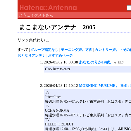
ようこそゲストさん
まこまないアンテナ 2005
リンク集代わりに。
すべて
|
グループ指定なし
|
モーニング娘。方面
|
カントリー娘。・その他Hel
おとなりアンテナ
|
おすすめページ
2026/05/02 18:38:38
あなたのりか19歳。
Click here to enter
2026/04/23 12:10:12
MORNING MUSUME。-Hello!Pr
TV
Juice=Juice
毎週水曜 07:05～07:30テレビ東京系列「おはスタ
TV
OCHA NORMA
毎週水曜 07:05～07:30テレビ東京系列「おはスタ」
TV
HELLO! PROJECT
毎週水曜 12:00～12:30びわ湖放送「ハロドリ。-MUSIC