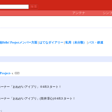
アンテナ
シン
lo! Projectメンバー方面
|
はてなダイアリー
|
私用（未分類）
|
バス・鉄道
oject-
」内コーナー「おねがいアイプリ」※4/8スタート！
内コーナー「おねがいアイプリ」(筒井澪心)※4/8スタート！
-」