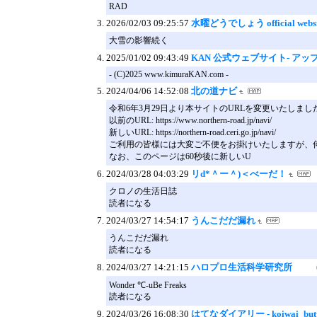
RAD
2026/02/03 09:25:57
水曜どうでしょう official websi
大雪の影響続く
2025/01/02 09:43:49
KAN 公式ウェブサイト- ア
- (C)2025 www.kimuraKAN.com -
2024/04/06 14:52:08
北の道ナビ
令和6年3月29日より本サイトのURLを変更いたしま
以前のURL: https://www.northern-road.jp/navi/
新しいURL: https://northern-road.ceri.go.jp/navi/
ご利用の皆様には大変ご不便をお掛けいたしますが、
なお、このページは60秒後に新しいU
2024/03/28 04:03:29
リd*＾ー＾)＜べーだ！
クロノの生活日誌
読者になる
2024/03/27 14:54:17
うんこだだ漏れ
うんこだだ漏れ
読者になる
2024/03/27 14:21:15
ハロプロ生活科学研究所 （
Wonder ℃-uBe Freaks
読者になる
2024/03/26 16:08:30
はてなダイアリー - koiwai_bu