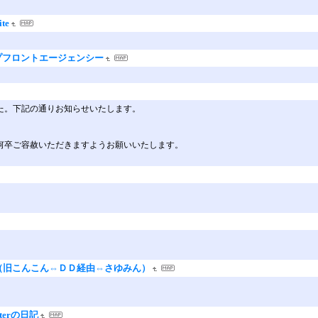
te
ップフロントエージェンシー
した。下記の通りお知らせいたします。
何卒ご容赦いただきますようお願いいたします。
旧こんこん⇔ＤＤ経由⇔さゆみん）
tterの日記