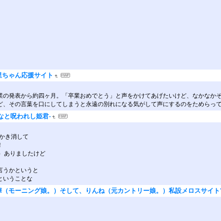
里ちゃん応援サイト
卒業の発表から約四ヶ月。「卒業おめでとう」と声をかけてあげたいけど、なかなか
ど、その言葉を口にしてしまうと永遠の別れになる気がして声にするのをためらっ
なと呪われし姫君-
安をかき消して
！
）ありましたけど
言うかというと
ということな
（モーニング娘。）そして、りんね（元カントリー娘。）私設メロスサイトVe