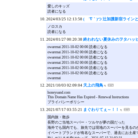
愛しのキッズ
読者になる
2024/03/25 12:13:58
( ´∇｀)つ 辻加護新宿ライ
ノロスカ
読者になる
2024/01/27 00:20:38
終われない夏休みのヲタハッ
owarenai 2011-10-02 00:00 読者になる
owarenai 2011-10-02 00:00 読者になる
owarenai 2011-10-02 00:00 読者になる
owarenai 2011-10-02 00:00 読者になる
owarenai 2011-10-02 00:00 読者になる
owarenai 2011-10-02 00:00 読者になる
owarenai
2021/10/03 02:09:04
天上の飛鳥
honeysand.com
This Domain Name Has Expired - Renewal Instructions
プライバシーポリシー
2021/07/17 03:55:21
まぐわりてぇ～！！
国内旅・散歩
長野のご当地スーパー・ツルヤが夢の国だった
海外でも国内でも、旅先では現地のスーパーを見るの
イベートブランドが有名なスーパーで、過去にお土産