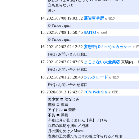
欲しがります負けたって - 2021-07-15 21:02:31
立ち直らないと
暑い
2021/07/08 19:03:52
藻岩車掌所
© Yahoo Japan
2021/07/08 15:50:45
SAITO
© Yahoo Japan
2021/02/02 02:12:32
妄想中(０^～^)＜カッケ～
FAQ / お問い合わせ窓口
2021/02/02 02:02:06
まこまない大全集②
真駒内
FAQ / お問い合わせ窓口
2021/02/01 23:28:43
シルクロード
FAQ / お問い合わせ窓口
2020/08/13 12:42:07
JC’s Web Site
美少女 〓 幼なじみ
俺様 〓 束縛
アイドル 〓 禁断
不良 〓 浮気
今夜は月が見えません【完】／ひら
白猫の尻尾を掴め／泡沫
月の満ち欠け／Miami
表裏の王の番たちはその腕に守られる／玲瓏