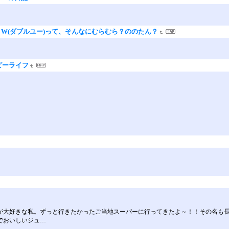
ンとW(ダブルユー)って、そんなにむらむら？ののたん？
ピーライフ
が大好きな私。ずっと行きたかったご当地スーパーに行ってきたよ～！！その名も長
でおいしいジュ…