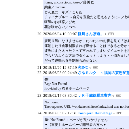
funny, unconscious, loose／藤川 巴
約束／mamina
どん底に、キズ／こりあ
チャイナブルー ～自分を宝物だと思えるように～／紗
狂気のお姫様／ぴぬ
花は咲かない／ぺぺ
2020/06/04 10:09:07
軽川さんぽ道。
腹周り気になりませんか。たぷたぷのお腹を見て「は
運動したり食事制限すれば痩せることはできると分か
彼氏にまた太った？って言われてしまいダイエットを
でもどのような方法でダイエットしよう・・悩みまし
だって運動も食事制限も続かない、
2018/12/26 12:37:19
恋ING
2018/06/03 00:24:49
さゆミルク ～福岡の妄想変
404
Page Not Found
Provided by 忍者ホームページ
2018/02/17 08:36:42
ＪＲ千歳線乗車案内
Not Found
The requested URL /~onda/newchitose/index.html was not foun
2018/02/05 02:17:31
Toshipiro HomePage
404 Not Found： ページが見つかりません
▼【重要】ホームページ開設者の方へ▼