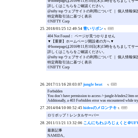
＠homepageは2016年11月10日(木)15時を
詳しくはこちらをご確認ください。
@nifty top ウェブサイトの利用について ｜ 個人情報
特定商取引法に基づく表示
©NIFTY Corp
2018/01/25 12:49:54
青いリボン
404 Not Found： ページが見つかりません
▼【重要】ホームページ開設者の方へ▼
＠homepageは2016年11月10日(木)15時を
詳しくはこちらをご確認ください。
@nifty top ウェブサイトの利用について ｜ 個人情報
特定商取引法に基づく表示
©NIFTY Corp
2017/11/16 20:03:07
jungle beat
Forbidden
You don’t have permission to access /~jungle-b/index2.htm on 
Additionally, a 403 Forbidden error was encountered while tr
2014/04/10 00:52:45
hideoのメロンテキ
ロリポップ！レンタルサーバー
2011/11/21 13:32:06
こんにちわぷろじぇくと＠UF
最新記事
NAMIDA。