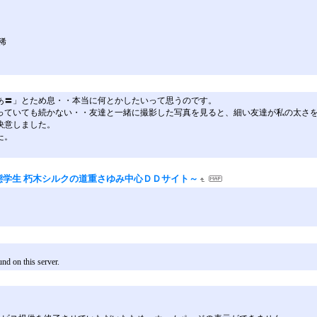
稀
あ〓」とため息・・本当に何とかしたいって思うのです。
っていても続かない・・友達と一緒に撮影した写真を見ると、細い友達が私の太さ
決意しました。
た。
態学生 朽木シルクの道重さゆみ中心ＤＤサイト～
d on this server.