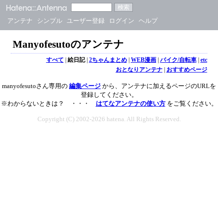
アンテナ
シンプル
ユーザー登録
ログイン
ヘルプ
Manyofesutoのアンテナ
すべて
|
絵日記
|
2ちゃんまとめ
|
WEB漫画
|
バイク/自転車
|
etc
おとなりアンテナ
|
おすすめページ
manyofesutoさん専用の
編集ページ
から、アンテナに加えるページのURLを
登録してください。
※わからないときは？ ・・・
はてなアンテナの使い方
をご覧ください。
Copyright (C) 2002-2026 hatena. All Rights Reserved.