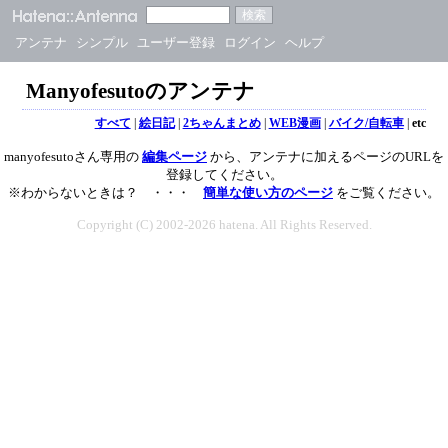
アンテナ
シンプル
ユーザー登録
ログイン
ヘルプ
Manyofesutoのアンテナ
すべて
|
絵日記
|
2ちゃんまとめ
|
WEB漫画
|
バイク/自転車
|
etc
manyofesutoさん専用の
編集ページ
から、アンテナに加えるページのURLを
登録してください。
※わからないときは？ ・・・
簡単な使い方のページ
をご覧ください。
Copyright (C) 2002-2026 hatena. All Rights Reserved.