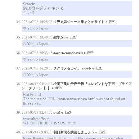
Search:
満18歳を迎えたキンタ
キンタ
2021/07/08 19:25:06
世界史系ジョーク集まとめサイト
© Yahoo Japan
2021/07/08 18:48:00
雑学2ch
© Yahoo Japan
2021/07/08 16:33:46
aozora.soundnovels
© Yahoo Japan
2021/07/08 16:28:03
タクミノセカイ。 Side-N
© Yahoo Japan
2021/06/16 04:44:42
松岡正剛の千夜千冊『エレガントな宇宙』ブライア
ン・グリーン【5】
Not Found
The requested URL /mnn/senya/senya.html was not found on
this server.
2021/05/29 22:44:06
pya!
whenthejeffisus
WHEN THE JEFF IS SUS!!!!!!!!!!
2021/05/14 09:03:56
朝日新聞を購読しましょう
Error. Page cannot be displayed. Please contact your service