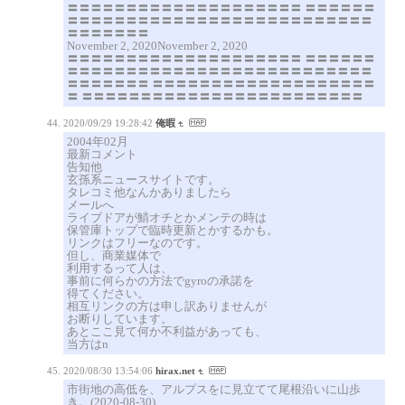
〓〓〓〓〓〓〓〓〓〓〓〓〓〓〓〓〓〓〓〓 〓〓〓〓〓〓
〓〓〓〓〓〓〓〓〓〓〓〓〓〓〓〓〓〓〓〓〓〓〓〓〓〓
〓〓〓〓〓〓〓
November 2, 2020November 2, 2020
〓〓〓〓〓〓〓〓〓〓〓〓〓〓〓〓〓〓〓〓 〓〓〓〓〓〓
〓〓〓〓〓〓〓〓〓〓〓〓〓〓〓〓〓〓〓〓〓〓〓〓〓〓
〓〓〓〓〓〓〓 〓〓〓〓〓〓〓〓〓〓〓〓〓〓〓〓〓〓〓
〓 〓〓〓〓〓〓〓〓〓〓〓〓〓〓〓〓〓〓〓〓〓〓〓〓
2020/09/29 19:28:42
俺暇
2004年02月
最新コメント
告知他
玄孫系ニュースサイトです。
タレコミ他なんかありましたら
メールへ
ライブドアが鯖オチとかメンテの時は
保管庫トップで臨時更新とかするかも。
リンクはフリーなのです。
但し、商業媒体で
利用するって人は、
事前に何らかの方法でgyroの承諾を
得てください。
相互リンクの方は申し訳ありませんが
お断りしています。
あとここ見て何か不利益があっても、
当方はn
2020/08/30 13:54:06
hirax.net
市街地の高低を、アルプスをに見立てて尾根沿いに山歩
き。(2020-08-30)