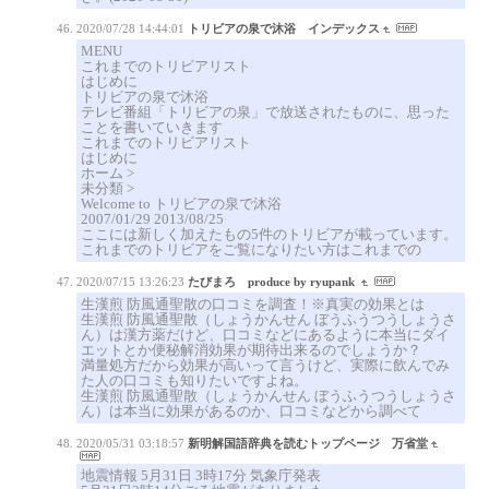
2020/07/28 14:44:01
トリビアの泉で沐浴 インデックス
MENU
これまでのトリビアリスト
はじめに
トリビアの泉で沐浴
テレビ番組「トリビアの泉」で放送されたものに、思った
ことを書いていきます
これまでのトリビアリスト
はじめに
ホーム >
未分類 >
Welcome to トリビアの泉で沐浴
2007/01/29 2013/08/25
ここには新しく加えたもの5件のトリビアが載っています。
これまでのトリビアをご覧になりたい方はこれまでの
2020/07/15 13:26:23
たびまろ produce by ryupank
生漢煎 防風通聖散の口コミを調査！※真実の効果とは
生漢煎 防風通聖散（しょうかんせん ぼうふうつうしょうさ
ん）は漢方薬だけど、口コミなどにあるように本当にダイ
エットとか便秘解消効果が期待出来るのでしょうか？
満量処方だから効果が高いって言うけど、実際に飲んでみ
た人の口コミも知りたいですよね。
生漢煎 防風通聖散（しょうかんせん ぼうふうつうしょうさ
ん）は本当に効果があるのか、口コミなどから調べて
2020/05/31 03:18:57
新明解国語辞典を読むトップページ 万省堂
地震情報 5月31日 3時17分 気象庁発表