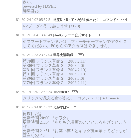
さい。
powered by NAVER
編集部お
2012/10/02 05:57:51
神霊K・B・Y・Sが１体出た！ - コマンド
fc2ブログへ引っ越します (3178)
2012/06/04 13:49:49
@nifty:ジーコ公式サイト
※スマートフォンまたは、フィーチャーフォンでアクセス
してください。PCからのアクセスはできません。
2012/02/23 23:47:03
世界史講義録
第79回 フランス革命２（2003.2.11)
第80回 フランス革命３（2003.9.6)
第81回 フランス革命４（2004.2.10)
第81回 フランス革命４（2004.2.10)
第80回 フランス革命３（2003.9.6)
第79回 フランス革命２（2003.2.11)
2011/10/29 12:54:25
TricksteR
クリックで救える命がある。 | コメント (1) | ▲Home▲|
2011/07/24 01:42:32
ねがすぱ
何度目だよ
更新時間 20:00 『オワタ』
更新時間 21:54 『あだち充漫画のいいところあげていこう
ぜ』
更新時間 21:51 『お笑い芸人とギャグ漫画家ってどっちが
面白いの？』