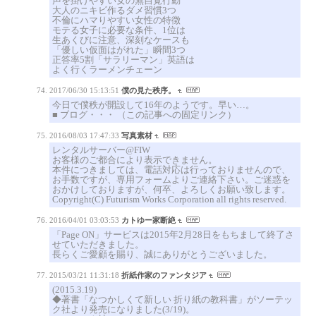
声を掛けやすい女の無自覚行動
大人のニキビ作るダメ習慣3つ
不倫にハマりやすい女性の特徴
モテる女子に必要な条件、1位は
生あくびに注意、深刻なケースも
「優しい仮面はがれた」瞬間3つ
正答率5割「サラリーマン」英語は
よく行くラーメンチェーン
2017/06/30 15:13:51
僕の見た秩序。
今日で僕秩が開設して16年のようです。早い…。
■ ブログ・・・ （この記事への固定リンク）
2016/08/03 17:47:33
写真素材
レンタルサーバー@FIW
お客様のご都合により表示できません。
本件につきましては、電話対応は行っておりませんので、
お手数ですが、専用フォームよりご連絡下さい。ご迷惑を
おかけしておりますが、何卒、よろしくお願い致します。
Copyright(C) Futurism Works Corporation all rights reserved.
2016/04/01 03:03:53
カトゆー家断絶
「Page ON」サービスは2015年2月28日をもちまして終了さ
せていただきました。
長らくご愛顧を賜り、誠にありがとうございました。
2015/03/21 11:31:18
折紙作家のファンタジア
(2015.3.19)
◆著書「なつかしくて新しい 折り紙の教科書」がソーテッ
ク社より発売になりました(3/19)。