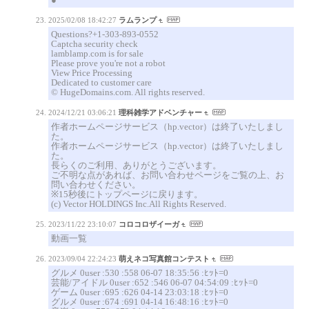
2025/02/08 18:42:27
ラムランプ
Questions?+1-303-893-0552
Captcha security check
lamblamp.com is for sale
Please prove you're not a robot
View Price Processing
Dedicated to customer care
© HugeDomains.com. All rights reserved.
2024/12/21 03:06:21
理科雑学アドベンチャー
作者ホームページサービス（hp.vector）は終了いたしまし
た。
作者ホームページサービス（hp.vector）は終了いたしまし
た。
長らくのご利用、ありがとうございます。
ご不明な点があれば、お問い合わせページをご覧の上、お
問い合わせください。
※15秒後にトップページに戻ります。
(c) Vector HOLDINGS Inc.All Rights Reserved.
2023/11/22 23:10:07
コロコロザイーガ
動画一覧
2023/09/04 22:24:23
萌えネコ写真館コンテスト
グルメ 0user :530 :558 06-07 18:35:56 :ﾋｯﾄ=0
芸能/アイドル 0user :652 :546 06-07 04:54:09 :ﾋｯﾄ=0
ゲーム 0user :695 :626 04-14 23:03:18 :ﾋｯﾄ=0
グルメ 0user :674 :691 04-14 16:48:16 :ﾋｯﾄ=0