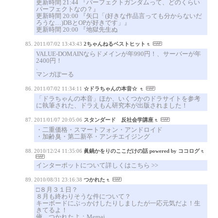
更新時間 21:44 『パーフェクトガンダムって、どのくらい
パーフェクトなの？』
更新時間 20:00 『矢口「(好きな作品言っても分からないだ
ろうな…)DBとOPが好きです」』
更新時間 20:00 『地獄先生ぬ
2011/07/02 13:43:43
2ちゃんねるベストヒット
VALUE-DOMAINならドメインが年990円！、サーバーが年
2400円！
.
マンガぽーる
2011/07/02 11:34:11
☆ドラちゃんの本音☆
「ドラちゃんの本音」ほか、いくつかのドラサイトを参考
に執筆された、ドラえもん研究本が出版されました！
2011/01/07 20:05:06
スタンダード 反社会学講座
・二重価格・スマートフォン・アンドロイド
・加齢臭・第二新卒・アンチエイジング
2010/12/24 11:35:06
眞鍋かをりのここだけの話 powered by ココログ
インターポットについて詳しくはこちら >>
2010/08/31 23:16:38
つかれた
□８月３１日？
８月も終わりそうな件について？
キーボードにぶっかけしたりしましたが一応元気だよ！生
きてるよ！
俺、つかれたよ：Memai．．．