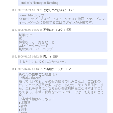
--end of A History of Reading
2007/11/21 10:59:27
となりのこぱんだ
So-net blogトップ
So-netトップ - ブログ - フォト - クチコミ地図 - SNS - プロフ
ィール-ゲームに参加するにはログインが必要です。
2006/06/02 06:26:15
不覚にもワロタ
繁華街で……
罠
得意なこと・好きなこと
エレベーターの中で
無邪気-スーパーコップ
2006/01/25 16:32:36
閑。
するとここにＫＯしなかったー。
2005/04/07 00:16:55
ご当地チェック
あなたの血中ご当地度は？
ご当地の踏み絵
隠してはいても、その骨の髄までしみこんだ、ご当地の
性。チェック項目が多いほど、あなたに巣くう県民性。ま
た、これを参考に、なりたい都道府県民になりすますこと
もできる、非常に便利なページです。では、お好きにどう
ぞ。
ご当地情報はへこちら！
●北海道
●青森
●岩手