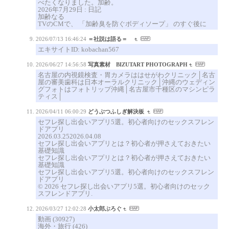
べたくなりました。加齢。
2026年7月29日 : 日記
加齢なる
TVのCMで、 「加齢臭を防ぐボディソープ」 のすぐ後に
2026/07/13 16:46:24
＝社説は語る＝
エキサイトID: kobachan567
2026/06/27 14:56:58
写真素材 BIZUTART PHOTOGRAPH
名古屋の内視鏡検査・胃カメラははせがわクリニック│名古
屋の審美歯科は日本オーラルクリニック│沖縄のウェディン
グフォトはフォトリップ沖縄│名古屋市千種区のマシンピラ
ティス│
2026/04/11 06:00:29
どうぶつふしぎ解決板
セフレ探し出会いアプリ5選。初心者向けのセックスフレン
ドアプリ
2026.03.252026.04.08
セフレ探し出会いアプリとは？初心者が押さえておきたい
基礎知識
セフレ探し出会いアプリとは？初心者が押さえておきたい
基礎知識
セフレ探し出会いアプリ5選。初心者向けのセックスフレン
ドアプリ
© 2026 セフレ探し出会いアプリ5選。初心者向けのセック
スフレンドアプリ.
2026/03/27 12:02:28
小太郎ぶろぐ
動画 (30927)
海外・旅行 (426)