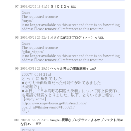
2009/02/05 19:41:58
ＳＩＤＥ２
Gone
The requested resource
/toryu/
is no longer available on this server and there is no forwarding
address.Please remove all references to this resource.
2008/05/21 20:52:41
オタク女的BIPブログ（＞＜）
Gone
The requested resource
/giko_vipper/
is no longer available on this server and there is no forwarding
address.Please remove all references to this resource.
2008/03/11 21:29:56
ヘッケル博士の電脳庭園
2007年 05月 21日
と っ く に 糸冬 で し た
■ かなり歪曲報道だった可能性が出てきました
の続報です。
■ 本日、『日本海呼称問題の決着』について海上保安庁に
も電話で確認をとりました。以下、とりいそぎご報告。 ：
【enjoy korea】
http://www.enjoykorea.jp/tbbs/read.php?
board_id=thistory&nid=1863217
問い
2008/01/20 20:33:39
Simple -憂鬱なプログラマによるオブジェクト指向
な日々-
Partners: