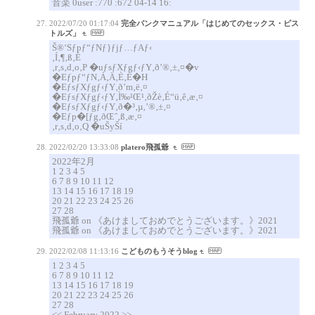
音楽 0user :770 :672 04-14 16:
2022/07/20 01:17:04
完全パンクマニュアル「はじめてのセックス・ピス
トルズ」
Š®‘Sƒpƒ“ƒNƒ}ƒjƒ…ƒAƒ‹
‚Í‚¶‚ß‚É
‚r‚s‚d‚o‚P �uƒsƒXƒgƒ‹ƒY‚ð’®‚±‚¤�v
�Eƒpƒ“ƒN‚Á‚Ä‚È‚É�H
�EƒsƒXƒgƒ‹ƒY‚ð’m‚ë‚¤
�EƒsƒXƒgƒ‹ƒY‚Ì‰¹Œ¹‚ðŽè‚É“ü‚ê‚æ‚¤
�EƒsƒXƒgƒ‹ƒY‚ð�³‚µ‚­’®‚±‚¤
�Eƒp�[ƒg‚ðŒˆ‚ß‚æ‚¤
‚r‚s‚d‚o‚Q �uŠyŠí
2022/02/20 13:33:08
platero飛孤爺
2022年2月
1 2 3 4 5
6 7 8 9 10 11 12
13 14 15 16 17 18 19
20 21 22 23 24 25 26
27 28
飛孤爺 on 《あけましておめでとうございます。》2021
飛孤爺 on 《あけましておめでとうございます。》2021
2022/02/08 11:13:16
こどものもうそうblog
1 2 3 4 5
6 7 8 9 10 11 12
13 14 15 16 17 18 19
20 21 22 23 24 25 26
27 28
<< February 2022 >>