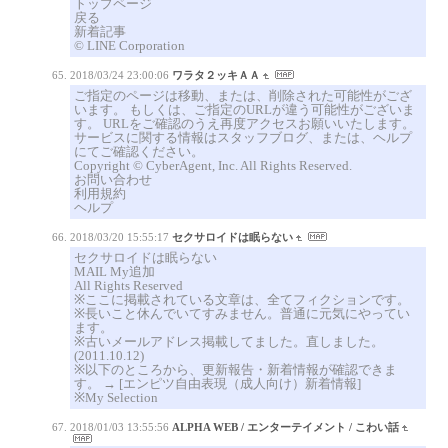
トップページ
戻る
新着記事
© LINE Corporation
2018/03/24 23:00:06
ワラタ２ッキＡＡ
ご指定のページは移動、または、削除された可能性がござ
います。 もしくは、ご指定のURLが違う可能性がございま
す。 URLをご確認のうえ再度アクセスお願いいたします。
サービスに関する情報はスタッフブログ、または、ヘルプ
にてご確認ください。
Copyright © CyberAgent, Inc. All Rights Reserved.
お問い合わせ
利用規約
ヘルプ
2018/03/20 15:55:17
セクサロイドは眠らない
セクサロイドは眠らない
MAIL My追加
All Rights Reserved
※ここに掲載されている文章は、全てフィクションです。
※長いこと休んでいてすみません。普通に元気にやってい
ます。
※古いメールアドレス掲載してました。直しました。
(2011.10.12)
※以下のところから、更新報告・新着情報が確認できま
す。 → [エンピツ自由表現（成人向け）新着情報]
※My Selection
2018/01/03 13:55:56
ALPHA WEB / エンターテイメント / こわい話