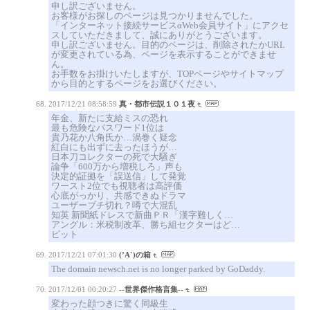
申し訳ございません。
お客様がお探しのページは見つかりませんでした。
「インターネット接続サービスαWeb会員サイト」にアクセ
スしていただきまして、誠にありがとうございます。
申し訳ございません。目的のページは、削除されたかURL
が変更されている為、ページを表示することができませ
ん。
お手数をお掛けいたしますが、TOPページやサイトマップ
から目的とするページをお選びください。
2017/12/21 08:58:59
真・都市伝説１０１夜
年金、新たに支給ミスの恐れ
最も危険なパスワード1位は
貴乃花か八角氏か…渦巻く疑念
紅白にも出ずに去ったほうが…
日本刀コレクターの死で大騒ぎ
論争「600万から増税しろ」声も
決定的証拠を「誤送信」して発覚
ワースト2位でも視聴者は高評価
心底がっかり、共感できぬドラマ
ユーザーブチ切れ？噂で大混乱
知英 新聞紙ドレスで新曲ＰＲ「漢字難しく…
アングル：米税制改革、勝ち組セクターはど…
ビット
2017/12/21 07:01:30
(’A`)の箱
The domain newsch.net is no longer parked by GoDaddy.
2017/12/01 00:20:27
--世界傑作格言集--
変わった顔つきに驚く同級生