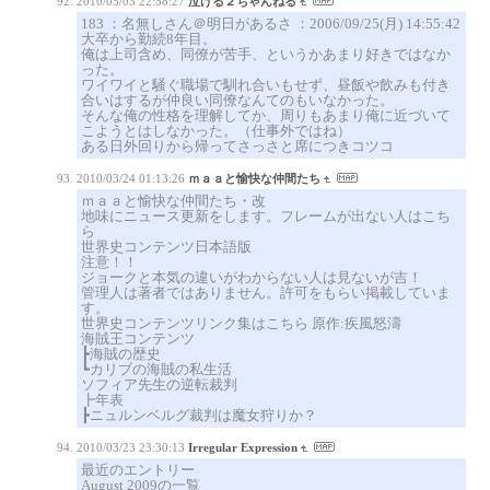
2010/05/03 22:58:27
泣ける２ちゃんねる
183 ：名無しさん＠明日があるさ ：2006/09/25(月) 14:55:42
大卒から勤続8年目。
俺は上司含め、同僚が苦手、というかあまり好きではなか
った。
ワイワイと騒ぐ職場で馴れ合いもせず、昼飯や飲みも付き
合いはするが仲良い同僚なんてのもいなかった。
そんな俺の性格を理解してか、周りもあまり俺に近づいて
こようとはしなかった。（仕事外ではね）
ある日外回りから帰ってさっさと席につきコツコ
2010/03/24 01:13:26
ｍａａと愉快な仲間たち
ｍａａと愉快な仲間たち・改
地味にニュース更新をします。フレームが出ない人はこち
ら
世界史コンテンツ日本語版
注意！！
ジョークと本気の違いがわからない人は見ないが吉！
管理人は著者ではありません。許可をもらい掲載していま
す。
世界史コンテンツリンク集はこちら 原作:疾風怒濤
海賊王コンテンツ
┣海賊の歴史
┗カリブの海賊の私生活
ソフィア先生の逆転裁判
┣年表
┣ニュルンベルグ裁判は魔女狩りか？
2010/03/23 23:30:13
Irregular Expression
最近のエントリー
August 2009の一覧