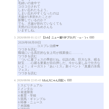
毛繕いの途中で
コロコロされて
しまい忘れたもよう。
しまい忘れやすくなったのは
犬歯が1本折れたことが
影響しているのか？
でも、犬歯が折れていなくても
天然の口元ゆるめさんも
いますしね。
2026/08/09 01:12:17
【2ch】ニュー速VIPブログ(`・ω・´)
2026年08月09日
………………コスプレ治療❤
つづきを読む
職場にいる高圧的な女上司が残業後に………。
つづきを読む
「ついに夏フェスの季節だね。伝説の島、巨大な氷、眠る
財宝……心躍る要素が目白押しだ。今から楽しみで仕方な
いよ！」オーガスト『あいミス』新イベント『真夏の氷島
フェス』
つづきを読む
2026/08/06 22:05:43
1わん3にゃん日記
1 スピリチュアル
2 メンタル
3 発達障害
4 教育・学校
5 競馬・ギャンブル
6 時事・ニュース
7 米国株