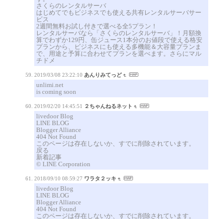
さくらのレンタルサーバ
はじめてでもビジネスでも使える共有レンタルサーバサー
ビス
2週間無料お試し付きで選べる全5プラン！
レンタルサーバなら「さくらのレンタルサーバ」！月額換
算でわずか129円、缶ジュース1本分のお値段で使える格安
プランから、ビジネスにも使える多機能＆大容量プランま
で、用途と予算に合わせてプランを選べます。さらにマル
チドメ
2019/03/08 23:22:10
あんりみてっど
unlimi.net
is coming soon
2019/02/20 14:45:51
２ちゃんねるネット
livedoor Blog
LINE BLOG
Blogger Alliance
404 Not Found
このページは存在しないか、すでに削除されています。
戻る
新着記事
© LINE Corporation
2018/09/10 08:59:27
ワラタ２ッキ
livedoor Blog
LINE BLOG
Blogger Alliance
404 Not Found
このページは存在しないか、すでに削除されています。