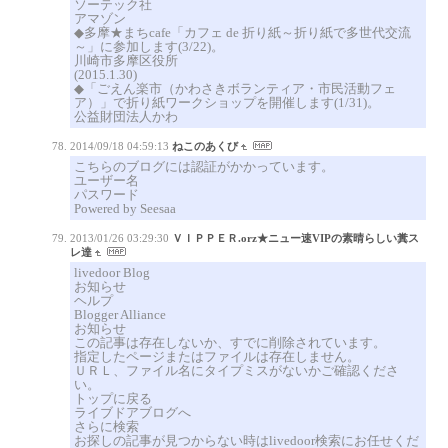
ソーテック社
アマゾン
◆多摩★まちcafe「カフェ de 折り紙～折り紙で多世代交流
～」に参加します(3/22)。
川崎市多摩区役所
(2015.1.30)
◆「ごえん楽市（かわさきボランティア・市民活動フェ
ア）」で折り紙ワークショップを開催します(1/31)。
公益財団法人かわ
2014/09/18 04:59:13
ねこのあくび
こちらのブログには認証がかかっています。
ユーザー名
パスワード
Powered by Seesaa
2013/01/26 03:29:30
ＶＩＰＰＥＲ.orz★ニュー速VIPの素晴らしい糞ス
レ達
livedoor Blog
お知らせ
ヘルプ
Blogger Alliance
お知らせ
この記事は存在しないか、すでに削除されています。
指定したページまたはファイルは存在しません。
ＵＲＬ、ファイル名にタイプミスがないかご確認くださ
い。
トップに戻る
ライブドアブログへ
さらに検索
お探しの記事が見つからない時はlivedoor検索にお任せくだ