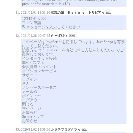
provider for more details. (18)
2021/02/01 14:31:10
知識の泉 Ｈａｒｕ’ｓ トリビア
12345次へ >>>
ファン申請
※ メッセージを入力してください
2021/01/28 20:47:25
かーずSP
このページはJavaScriptを使用しています。JavaScriptを有効
にしてご覧ください。
設定方法は「JavaScriptを有効にする方法を知りたい」でご
案内しております。
インターネット接続
SIM・スマホ
会員特典・ポイント
オプションサービス
サポート
ログイン
さん
メンバーステータス
メール通
ポイントpt
ログアウト
閉じる
マイページ
お知らせ
So-netトップ
お知らせ
2020/11/02 14:38:30
ホタテプロダクツ