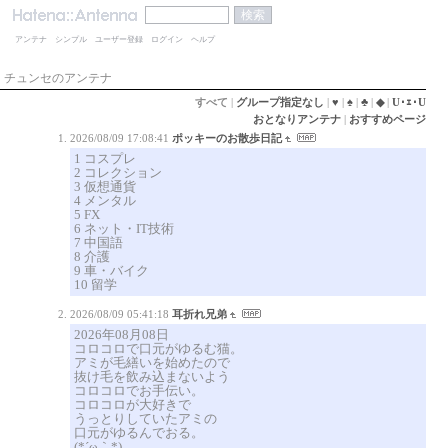
アンテナ
シンプル
ユーザー登録
ログイン
ヘルプ
チュンセのアンテナ
すべて
|
グループ指定なし
|
♥
|
♠
|
♣
|
◆
|
U･ｪ･U
おとなりアンテナ
|
おすすめページ
2026/08/09 17:08:41
ポッキーのお散歩日記
1 コスプレ
2 コレクション
3 仮想通貨
4 メンタル
5 FX
6 ネット・IT技術
7 中国語
8 介護
9 車・バイク
10 留学
2026/08/09 05:41:18
耳折れ兄弟
2026年08月08日
コロコロで口元がゆるむ猫。
アミが毛繕いを始めたので
抜け毛を飲み込まないよう
コロコロでお手伝い。
コロコロが大好きで
うっとりしていたアミの
口元がゆるんでおる。
(*´ω｀*)