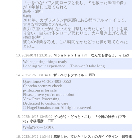
「手をつないで人間ロープと化し、犬を救った瞬間の像」
が10年越しに建てられる
海外・旅行
動画
2016年、カザフスタン南東部にある都市アルマトイにて、
大きな排水路に犬が転落。
自力で這い上がれない犬を目撃した男たちが、手に手を取
り合い、自らの体をロープ代わりに、犬を引き上げる救出
作戦を決行。
彼らの偉業を称え、この瞬間をかたどった像が建てられた
とのこ
2026/01/11 23:31:26
Ｍｏｎｋｅｙｆａｒｍ なんでも作るよ。
We’re getting things ready
Loading your experience… This won’t take long.
2025/12/25 08:34:16
ザ・ペットファイル
Questions?+1-303-893-0552
Captcha security check
p-file.com is for sale
Please prove you're not a robot
View Price Processing
Dedicated to customer care
© HugeDomains.com. All rights reserved.
2025/10/25 13:45:09
ざつがく・どっと・こむ - 『今日の雑学＋(プラ
ス)』小橋昭彦
投稿のページ送り
2025/10/02 11:34:31
感動した、泣いた「レス」のガイドライン 保管庫