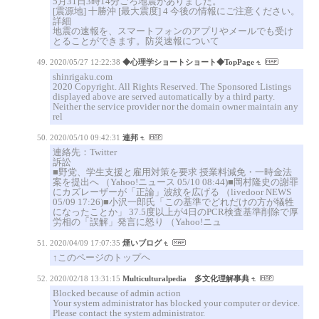
5月31日3時14分ごろ地震がありました。
[震源地] 十勝沖 [最大震度] 4 今後の情報にご注意ください。
詳細
地震の速報を、スマートフォンのアプリやメールでも受け
とることができます。防災速報について
2020/05/27 12:22:38
◆心理学ショートショート◆TopPage
shinrigaku.com
2020 Copyright. All Rights Reserved. The Sponsored Listings
displayed above are served automatically by a third party.
Neither the service provider nor the domain owner maintain any
rel
2020/05/10 09:42:31
連邦
連絡先：Twitter
訴訟
■野党、学生支援と雇用対策を要求 授業料減免・一時金法
案を提出へ （Yahoo!ニュース 05/10 08:44)■岡村隆史の謝罪
にカズレーザーが「正論」波紋を広げる （livedoor NEWS
05/09 17:26)■小沢一郎氏「この基準でどれだけの方が犠牲
になったことか」 37.5度以上が4日のPCR検査基準削除で厚
労相の「誤解」発言に怒り （Yahoo!ニュ
2020/04/09 17:07:35
煙いブログ
↑このページのトップヘ
2020/02/18 13:31:15
Multiculturalpedia 多文化理解事典
Blocked because of admin action
Your system administrator has blocked your computer or device.
Please contact the system administrator.