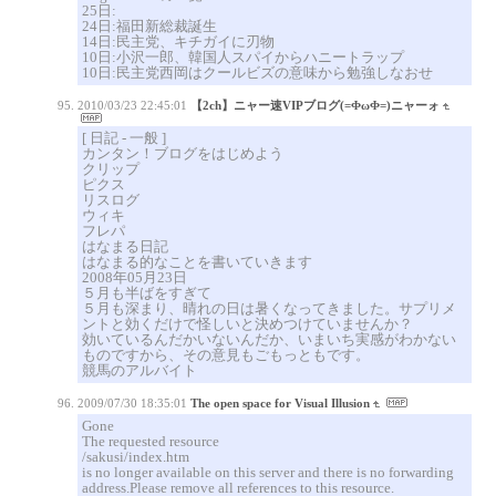
25日:
24日:福田新総裁誕生
14日:民主党、キチガイに刃物
10日:小沢一郎、韓国人スパイからハニートラップ
10日:民主党西岡はクールビズの意味から勉強しなおせ
2010/03/23 22:45:01
【2ch】ニャー速VIPブログ(=ΦωΦ=)ニャーォ
[ 日記 - 一般 ]
カンタン！ブログをはじめよう
クリップ
ピクス
リスログ
ウィキ
フレパ
はなまる日記
はなまる的なことを書いていきます
2008年05月23日
５月も半ばをすぎて
５月も深まり、晴れの日は暑くなってきました。サプリメ
ントと効くだけで怪しいと決めつけていませんか？
効いているんだかいないんだか、いまいち実感がわかない
ものですから、その意見もごもっともです。
競馬のアルバイト
2009/07/30 18:35:01
The open space for Visual Illusion
Gone
The requested resource
/sakusi/index.htm
is no longer available on this server and there is no forwarding
address.Please remove all references to this resource.