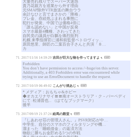
大量売れ残りでスーパー大迷惑
貴乃花親方を巡業から外す理由
元SMAP除外VTR放送の舞台ウラ
余計なひと言でまさかの「降格」
プレ金、存続危ぶまれる事態に
犯行が発覚、中国では価格4倍に
「誰も認めない」と中国が反発
スマホ最新4機種、さわってきた
自民党の議員が白鵬を痛烈批判
札幌 来季指揮官に浦和前監督ペトロヴィッ…
原田悠里、師匠の二葉百合子さんと共演「８…
カ
2017/11/16 14:59:29
吉田が巨大な物を作ってますよ
Forbidden
You don’t have permission to access /~huge/on this server.
Additionally, a 403 Forbidden error was encountered while
trying to use an ErrorDocument to handle the request.
2017/10/19 06:49:02
こんがり焼あじ
* メディア：おもちゃ&ホビー
◆オカエリナサイ〓〓南オーストラリア・ク－バーペディ
にて: 松浦晋也... （はてなブックマーク）
後半
2017/09/19 21:37:24
絵馬の殿堂
『しあわせ荘の管理人さん。』PSVR対応が中…
中学生、自分のスマホのフィルタリングや機…
溜まった「睡眠借金」の返済方法
物欲に勝ちお金貯める5つの作戦