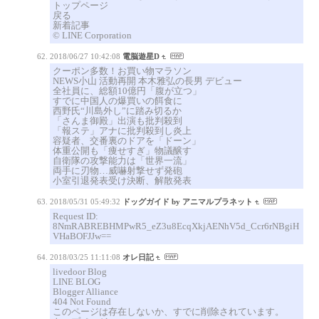
トップページ
戻る
新着記事
© LINE Corporation
2018/06/27 10:42:08
電脳遊星D
クーポン多数！お買い物マラソン
NEWS小山 活動再開 本木雅弘の長男 デビュー
全社員に、総額10億円「腹が立つ」
すでに中国人の爆買いの餌食に
西野氏“川島外し”に踏み切るか
「さんま御殿」出演も批判殺到
「報ステ」アナに批判殺到し炎上
容疑者、交番裏のドアを「ドーン」
体重公開も「痩せすぎ」物議醸す
自衛隊の攻撃能力は「世界一流」
両手に刃物…威嚇射撃せず発砲
小室引退発表受け決断、解散発表
2018/05/31 05:49:32
ドッグガイド by アニマルプラネット
Request ID:
8NmRABREBHMPwR5_eZ3u8EcqXkjAENhV5d_Ccr6rNBgiH
VHaBOFJJw==
2018/03/25 11:11:08
オレ日記
livedoor Blog
LINE BLOG
Blogger Alliance
404 Not Found
このページは存在しないか、すでに削除されています。