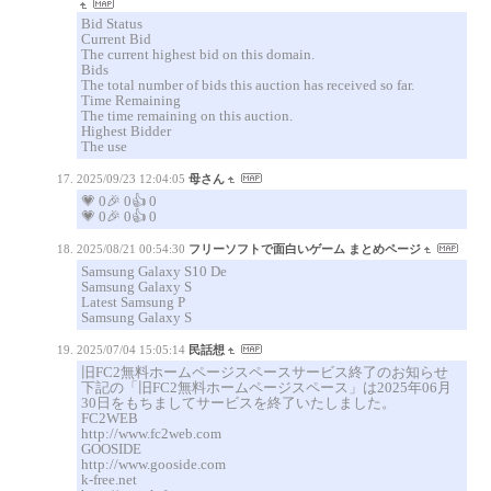
Bid Status
Current Bid
The current highest bid on this domain.
Bids
The total number of bids this auction has received so far.
Time Remaining
The time remaining on this auction.
Highest Bidder
The use
2025/09/23 12:04:05
母さん
💗 0🎉 0👍 0
💗 0🎉 0👍 0
2025/08/21 00:54:30
フリーソフトで面白いゲーム まとめページ
Samsung Galaxy S10 De
Samsung Galaxy S
Latest Samsung P
Samsung Galaxy S
2025/07/04 15:05:14
民話想
旧FC2無料ホームページスペースサービス終了のお知らせ
下記の「旧FC2無料ホームページスペース」は2025年06月
30日をもちましてサービスを終了いたしました。
FC2WEB
http://www.fc2web.com
GOOSIDE
http://www.gooside.com
k-free.net