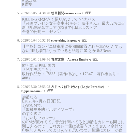
8 認知症
9 歴史
2026/08/05 04:38:20
朝目新聞-asame.com
KILLING /おおきく振りかぶって /ハナバス
『邦画プレゼン女子高生 邦キチ！ 映子さん』 最大52％OFF
新刊配信記念フェア (8/5まで) :kindleストア
全巻99円均一 ゼノン
2026/08/04 06:32:18
everything is gone
【当然】コンビニ駐車場に長期間放置された車がとんでも
ない“晒し者”になっていると話題に😨 とか 8/3News
2026/08/01 01:09:46
青空文庫 Aozora Bunko
07月31日 柳田 国男
『私生児のこと』
収録作品数：17835（著作権なし：17347、著作権あり：
488）
2026/07/30 03:53:05
ろじっくぱらだいす(Logic Paradise) ～
logipara.com～
加齢なる
2026年7月29日日記
TVのCMで、
「加齢臭を防ぐボディソープ」
のすぐ後に
「おいしいカレー」
のCMが流れてて、音だけ聞いてると加齢もカレーも同じに
聞こえるので、これカレー側は被害うけてません？余計な
印象与えちゃってません？と思いつつ、普通にカレーが食