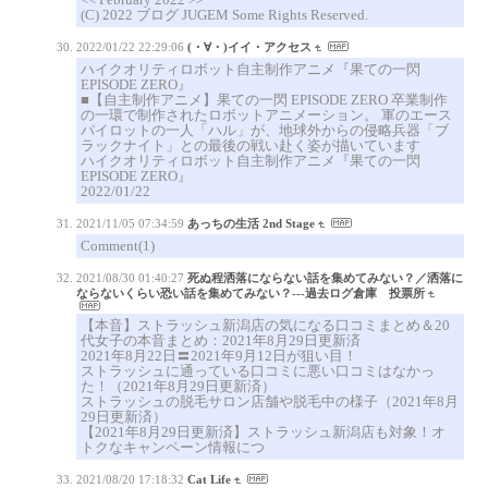
(C) 2022 ブログ JUGEM Some Rights Reserved.
2022/01/22 22:29:06
(・∀・)イイ・アクセス
ハイクオリティロボット自主制作アニメ『果ての一閃
EPISODE ZERO』
■【自主制作アニメ】果ての一閃 EPISODE ZERO 卒業制作
の一環で制作されたロボットアニメーション。 軍のエース
パイロットの一人「ハル」が、地球外からの侵略兵器「ブ
ラックナイト」との最後の戦い赴く姿が描いています
ハイクオリティロボット自主制作アニメ『果ての一閃
EPISODE ZERO』
2022/01/22
2021/11/05 07:34:59
あっちの生活 2nd Stage
Comment(1)
2021/08/30 01:40:27
死ぬ程洒落にならない話を集めてみない？／洒落に
ならないくらい恐い話を集めてみない？---過去ログ倉庫 投票所
【本音】ストラッシュ新潟店の気になる口コミまとめ＆20
代女子の本音まとめ：2021年8月29日更新済
2021年8月22日〓2021年9月12日が狙い目！
ストラッシュに通っている口コミに悪い口コミはなかっ
た！（2021年8月29日更新済）
ストラッシュの脱毛サロン店舗や脱毛中の様子（2021年8月
29日更新済）
【2021年8月29日更新済】ストラッシュ新潟店も対象！オ
トクなキャンペーン情報につ
2021/08/20 17:18:32
Cat Life