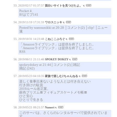
2020/02/17 01:37:57
面白いサイトを見つけたよ。
Pocket 4
B!はてブ141
2019/11/19 17:31:33
ワロスニッキ
Posted by warosunikki at 20:28 │コメント(2) │clip! │ニュー
速
2019/10/31 14:23:48
こねここぶろぐ
「Amazonライブリンク」は提供を終了しました。
「Amazonライブリンク」は提供を終了しました。
RSS
2019/06/11 21:11:46
SPOKEY DOKEY
spokeydokey at 21:44│コメント(2)│雑記
雑記 (242)
2019/05/23 04:10:35
家族で楽しむ2ちゃんねる
楽しく食事出来ないような人とは付き合えない
行き掛けの駄賃
2019ルール改正案。
銀色プリズム〓フィギュアスケートメモ帳〓
ひと安心
ひとりで生きる
2019/05/21 09:21:57
Numeri
このサーバは、さくらのレンタルサーバで提供されていま
す。