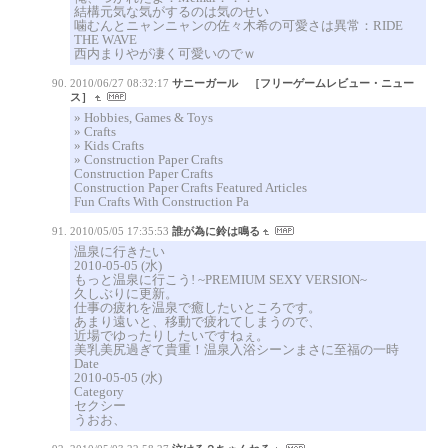
結構元気な気がするのは気のせい
噛むんとニャンニャンの佐々木希の可愛さは異常：RIDE
THE WAVE
西内まりやが凄く可愛いのでｗ
2010/06/27 08:32:17
サニーガール ［フリーゲームレビュー・ニュー
ス］
» Hobbies, Games & Toys
» Crafts
» Kids Crafts
» Construction Paper Crafts
Construction Paper Crafts
Construction Paper Crafts Featured Articles
Fun Crafts With Construction Pa
2010/05/05 17:35:53
誰が為に鈴は鳴る
温泉に行きたい
2010-05-05 (水)
もっと温泉に行こう! ~PREMIUM SEXY VERSION~
久しぶりに更新。
仕事の疲れを温泉で癒したいところです。
あまり遠いと、移動で疲れてしまうので、
近場でゆったりしたいですねぇ。
美乳美尻過ぎて貴重！温泉入浴シーンまさに至福の一時
Date
2010-05-05 (水)
Category
セクシー
うおお、