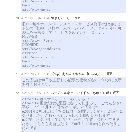
http://www.k-free.net
Easter
http://www.easter.
2025/06/30 16:31:56
やきもろこし
旧FC2無料ホームページスペースサービス終了のお知らせ
下記の「旧FC2無料ホームページスペース」は2025年06月
30日をもちましてサービスを終了いたしました。
FC2WEB
http://www.fc2web.com
GOOSIDE
http://www.gooside.com
k-free.net
http://www.k-free.net
Easter
http://www.easter.
2025/03/07 11:58:35
【Vip】あかんておかん【Quality】
この広告は90日以上新しい記事の投稿がないブログに表示
されております。
2025/02/18 05:31:27
バーチャルネットアイドル・ちゆ１２歳
2025/2/14 色々余裕なくてごめんなさい…
2024/2/14 画像だけの更新になってしまって、ごめんなさい
平成３７年２月１４日 ちゆ12歳、24周年です
●2001年2月14日に「ちゆ12歳」を開設してから、24周年に
なりました。これからもよろしくお願いいたします
●現在、バタバタしていて申し訳ないです。余裕ができまし
たら、こちらも更新したり、YouTubeの動画も作ったりし
たいです
●