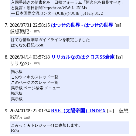
入国手続きの簡素化を 日韓フォーラム「恒久化を目指すべき」
と提言：朝日新聞 https://t.co/WWuL1JNlMx
— 日本国際交流センター(JCIE) (@JCIE_jp) July 31, 2
2026/07/31 22:58:15
はつせの世界 - はつせの世界
[ss]
仮想戦記
はてな情報削除ガイドラインを改定しました
はてなの日記 (658)
2026/04/14 03:57:18
リリカルなのはクロスSS倉庫
[ss]
リリなの
掲示板
このウィキのスレッド一覧
このページのスレッド一覧
掲示板 ページ検索 メニュー
掲示板
掲示板
2024/01/09 22:01:34
RSE（太陽帝国）INDEX
[ss] 仮想
戦記
こみっく★トレジャー41に参加します。
F57a