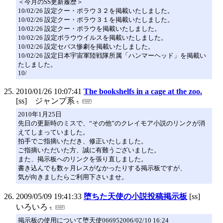
＜今月のSS更新履歴＞
10/02/26 設定クー・ポラウ３２を掲載いたしました。
10/02/26 設定クー・ポラウ３１を掲載いたしました。
10/02/26 設定クー・ポラウを掲載いたしました。
10/02/26 設定ポラウウイルスを掲載いたしました。
10/02/26 設定セバス惨劇を掲載いたしました。
10/02/26 設定日本宇宙軍陸戦隊所属「ハンマーヘッド」を掲載い
たしました。
10/
2010/01/26 10:07:41
The bookshelfs in a cage at the zoo.
[ss] ジャンプ系
2010年1月25日
先日の更新時のミスで、“その他”のクレイモア小説のリンクが消
えてしまっていました。
拍手でご指摘いただき、修正いたしました。
ご指摘いただいた方、誠に有難うございました。
また、掲示板へのリンクを張り直しました。
書き込んでも数ヶ月レスがなかったりする掲示板ですが、
気が向きましたらご利用下さいませ。
2009/05/09 19:41:33
堕ちた天使の小説投稿掲示板
[ss]
いろいろ
掲示板の使用について堕天使066952006/02/10 16:24