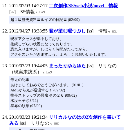
2012/07/03 14:27:17
二次創作/SS/web小説/novel 情報
[ss] SS情報
超１級歴史資料〓ルイズの日記〓 (02/09)
2012/04/27 13:33:55
君が望む暇つぶし
[ss] 情報
現在アクセスが集中しており、
接続しづらい状況になっております。
恐れ入りますが、しばらく時間がたってから、
アクセスいただきますよう、よろしくお願いいたします。
2010/03/23 19:44:05
まったりゆらゆら
[ss] リリなの
（現実来訪系）
最近の記事
あけましておめでとうございます。 (01/01)
AMSから光が逆流する！ (09/02)
携帯ストラップの悪魔 その２６ (09/02)
水没王子 (08/11)
星界の紋章 (07/09)
2010/03/23 19:21:34
リリカルなのはの2次創作を書いて
みる
[ss] リリなの