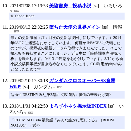
2021/07/08 17:19:53
美陰書房 投稿小説
[ss] いろいろ
© Yahoo Japan
2019/06/13 22:32:25
堕ちた天使の世界メイン
[ss] 情報
最近の更新履歴（注：目次の更新は後回しにしています。）2014
年08/07 ご迷惑をおかけしています。 何度か＠PAGESに依頼した
のですが、掲示板の最新データを取得できませんでした。 そこで
掲示板を移転することにしました。近日中に「臨時閲覧専用掲示
板」を廃止します。04/13 ご迷惑をおかけしています。3/12から新
小説投稿掲示板が書き込めなくなっています。CGI利用がphpのみ
となったためです
2019/02/10 17:30:18
ガンダムクロスオーバーSS倉庫
Wiki*
[ss] ガンダム
Lyrical DESTINY StS_第25話-《第15話：値価の来未たげ繋》
2018/11/01 04:22:50
よろず小ネタ掲示板INDEX
[ss] い
ろいろ
「ROOM NO.1304 最終話「みんな誰かに恋してる」（ROOM
NO.1301）」返+7