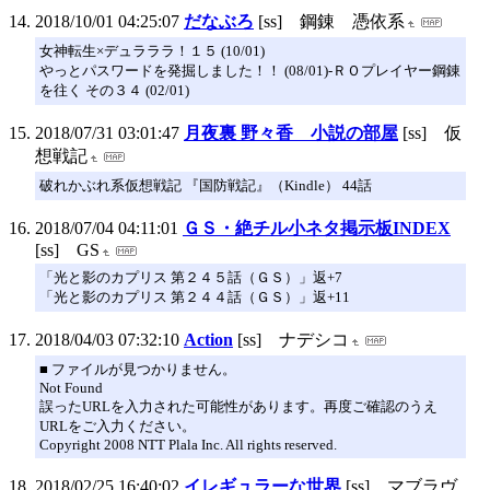
2018/10/01 04:25:07
だなぶろ
[ss] 鋼錬 憑依系
女神転生×デュラララ！１５ (10/01)
やっとパスワードを発掘しました！！ (08/01)-ＲＯプレイヤー鋼錬
を往く その３４ (02/01)
2018/07/31 03:01:47
月夜裏 野々香 小説の部屋
[ss] 仮
想戦記
破れかぶれ系仮想戦記 『国防戦記』（Kindle） 44話
2018/07/04 04:11:01
ＧＳ・絶チル小ネタ掲示板INDEX
[ss] GS
「光と影のカプリス 第２４５話（ＧＳ）」返+7
「光と影のカプリス 第２４４話（ＧＳ）」返+11
2018/04/03 07:32:10
Action
[ss] ナデシコ
■ ファイルが見つかりません。
Not Found
誤ったURLを入力された可能性があります。再度ご確認のうえ
URLをご入力ください。
Copyright 2008 NTT Plala Inc. All rights reserved.
2018/02/25 16:40:02
イレギュラーな世界
[ss] マブラヴ