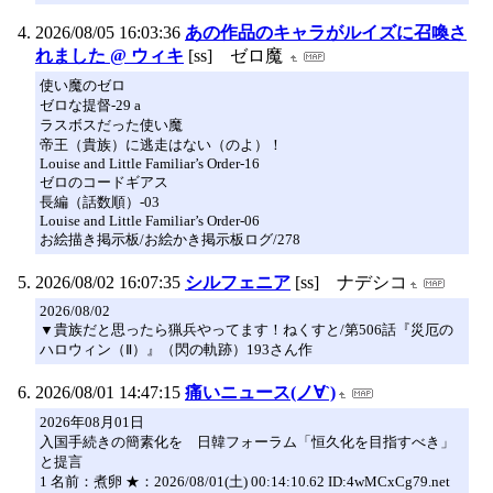
2026/08/05 16:03:36
あの作品のキャラがルイズに召喚さ
れました @ ウィキ
[ss] ゼロ魔
使い魔のゼロ
ゼロな提督-29 a
ラスボスだった使い魔
帝王（貴族）に逃走はない（のよ）！
Louise and Little Familiar’s Order-16
ゼロのコードギアス
長編（話数順）-03
Louise and Little Familiar’s Order-06
お絵描き掲示板/お絵かき掲示板ログ/278
2026/08/02 16:07:35
シルフェニア
[ss] ナデシコ
2026/08/02
▼貴族だと思ったら猟兵やってます！ねくすと/第506話『災厄の
ハロウィン（Ⅱ）』（閃の軌跡）193さん作
2026/08/01 14:47:15
痛いニュース(ノ∀`)
2026年08月01日
入国手続きの簡素化を 日韓フォーラム「恒久化を目指すべき」
と提言
1 名前：煮卵 ★：2026/08/01(土) 00:14:10.62 ID:4wMCxCg79.net