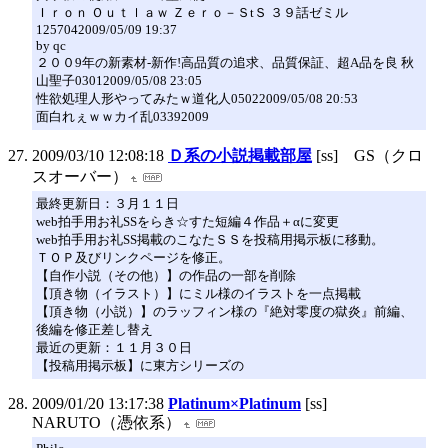
Ｉｒｏｎ Ｏｕｔｌａｗ Ｚｅｒｏ－ＳtＳ ３９話ゼミル
1257042009/05/09 19:37
by qc
２００9年の新素材-新作!高品質の追求、品質保証、超A品を良 秋
山聖子03012009/05/08 23:05
性欲処理人形やってみたｗ道化人05022009/05/08 20:53
面白れぇｗｗカイ乱03392009
2009/03/10 12:08:18
Ｄ系の小説掲載部屋
[ss] GS（クロ
スオーバー）
最終更新日：３月１１日
web拍手用お礼SSをらき☆すた短編４作品＋αに変更
web拍手用お礼SS掲載のこなたＳＳを投稿用掲示板に移動。
ＴＯＰ及びリンクページを修正。
【自作小説（その他）】の作品の一部を削除
【頂き物（イラスト）】にミル様のイラストを一点掲載
【頂き物（小説）】のラッフィン様の『絶対零度の獄炎』前編、
後編を修正差し替え
最近の更新：１１月３０日
【投稿用掲示板】に東方シリーズの
2009/01/20 13:17:38
Platinum×Platinum
[ss]
NARUTO（憑依系）