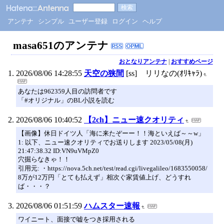
アンテナ
シンプル
ユーザー登録
ログイン
ヘルプ
masa651のアンテナ
おとなりアンテナ
|
おすすめページ
2026/08/06 14:28:55
天空の狭間
[ss] リリなの(ｵﾘｷｬﾗ)
あなたは962359人目の訪問者です
「#オリジナル」のBL小説を読む
2026/08/06 10:40:52
【2ch】ニュー速クオリティ
【画像】休日ドイツ人「海に来たぞーー！！海といえば～～w」
1: 以下、ニュー速クオリティでお送りします 2023/05/08(月)
21:47:38.32 ID:VN9uVMpZ0
穴掘らなきゃ！！
引用元: ・https://nova.5ch.net/test/read.cgi/livegalileo/1683550058/
8万が12万円「とても払えず」相次ぐ家賃値上げ、どうすれ
ば・・・？
2026/08/06 01:51:59
ハムスター速報
ワイニート、面接で嘘をつき採用される