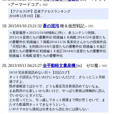
×アーマードコア
【アクセスUP!】忍者アクセスランキング
2016年12月19日【最...
2015/01/10 23:21:32
蒼の混沌
種＆仮想戦記
＝更新履歴＝2015/1/10 HP移転に伴い、各コンテンツ削除。
2015/1/4 提督たちの憂鬱外伝 戦後編１８掲載 2014/12/6 提督たち
の憂鬱外伝 戦後編１７掲載2014/11/26 風来坊さんからの投稿作品
『天照計画』を削除2014/8/5 提督たちの憂鬱外伝 戦後編１６改訂
提督たちの憂鬱外伝 戦後編１５改訂2014/8/3 提督たちの憂鬱外伝
戦後編１６掲載 提督たちの憂鬱外伝
2013/10/11 04:21:27
全手動軽文量産機
[ss] ゼロ魔
10/10 完全新規読めない日々【日記ログ】
ネット小説読んでないわけじゃないんだけど、さらっと二ヶ月経
過ですよ。
既存連載追うばかりで、どうも最近完全新規読めてないなぁ。
まあ既存のも楽しいから良いけど、やっぱり新規は積極的に読ん
でいかないとダメだな。
とか思ってたら、引っ越しでネット開通まで間が空くせいで、ま
たぞろ数週間ネットできなそうという。
いやスマホから接続は出来るから読む分には困らない