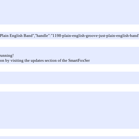
t Plain English Band","handle":"1198-plain-english-groove-just-plain-english-b
running!
ion by visiting the updates section of the SmartFoxSer