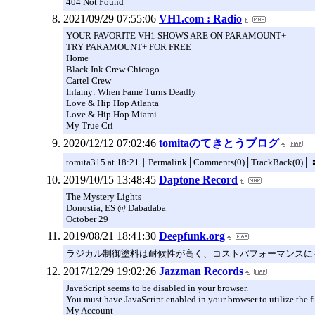
404 Not Found
2021/09/29 07:55:06
VH1.com : Radio
YOUR FAVORITE VH1 SHOWS ARE ON PARAMOUNT+
TRY PARAMOUNT+ FOR FREE
Home
Black Ink Crew Chicago
Cartel Crew
Infamy: When Fame Turns Deadly
Love & Hip Hop Atlanta
Love & Hip Hop Miami
My True Cri
2020/12/12 07:02:46
tomitaのてきとうブログ
tomita315 at 18:21｜Permalink│Comments(0)│TrackBack
2019/10/15 13:48:45
Daptone Record
The Mystery Lights
Donostia, ES @ Dabadaba
October 29
2019/08/21 18:41:30
Deepfunk.org
ラジカル制御塗料は耐候性が高く、コストパフォーマンスに
2017/12/29 19:02:26
Jazzman Records
JavaScript seems to be disabled in your browser.
You must have JavaScript enabled in your browser to utilize the fu
My Account