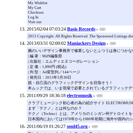
My Wishlist
My Cart
Checkout
Log In
Visit our
2015/02/04 07:03:24
Basis Records
2015 Copyright. All Rights Reserved. The Sponsored Listings disp
2013/03/31 02:00:02
Maniackers Design
腕のいいデザイン事務所で修業しないとふつうは身につかな
| 編 著：MdN編集部
| 出版社：エムディエヌコーポレーション
| 定 価：1,890円 (税込)
| 判 型：A4変型判／144ページ
| 発売日：2013年3月30日
脱・自己流のグラフィックデザインを目指そう！
本ムックでは、いま現場で必要とされているグラフィックデ
2011/09/29 18:36:18
electromusik
クラブミュージック初心者の為の紹介サイト ELECTROMUSIK(
まず「テクノ」とは何なのか？
テクノ（Techno）とは、アメリカのミシガン州デトロイ
日本国内においては1978年から1980年初期に海外や国
2011/06/19 01:26:27
soul45.org