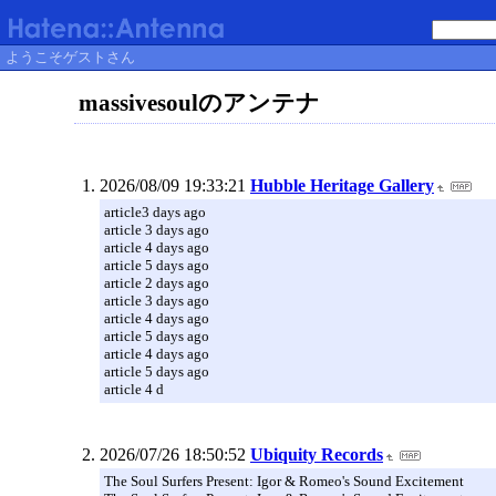
ようこそゲストさん
massivesoulのアンテナ
2026/08/09 19:33:21
Hubble Heritage Gallery
article3 days ago
article 3 days ago
article 4 days ago
article 5 days ago
article 2 days ago
article 3 days ago
article 4 days ago
article 5 days ago
article 4 days ago
article 5 days ago
article 4 d
2026/07/26 18:50:52
Ubiquity Records
The Soul Surfers Present: Igor & Romeo's Sound Excitement