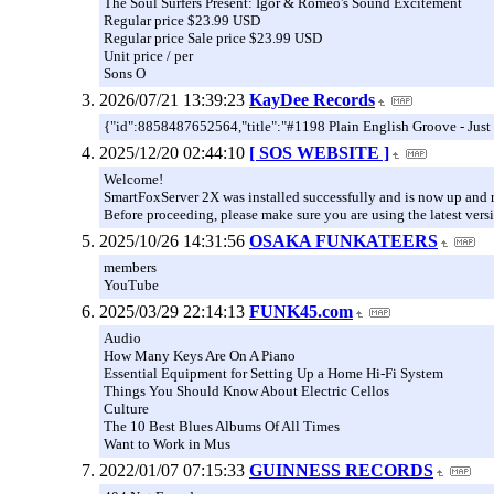
The Soul Surfers Present: Igor & Romeo's Sound Excitement
Regular price $23.99 USD
Regular price Sale price $23.99 USD
Unit price / per
Sons O
2026/07/21 13:39:23
KayDee Records
{"id":8858487652564,"title":"#1198 Plain English Groove - Jus
2025/12/20 02:44:10
[ SOS WEBSITE ]
Welcome!
SmartFoxServer 2X was installed successfully and is now up and 
Before proceeding, please make sure you are using the latest vers
2025/10/26 14:31:56
OSAKA FUNKATEERS
members
YouTube
2025/03/29 22:14:13
FUNK45.com
Audio
How Many Keys Are On A Piano
Essential Equipment for Setting Up a Home Hi-Fi System
Things You Should Know About Electric Cellos
Culture
The 10 Best Blues Albums Of All Times
Want to Work in Mus
2022/01/07 07:15:33
GUINNESS RECORDS