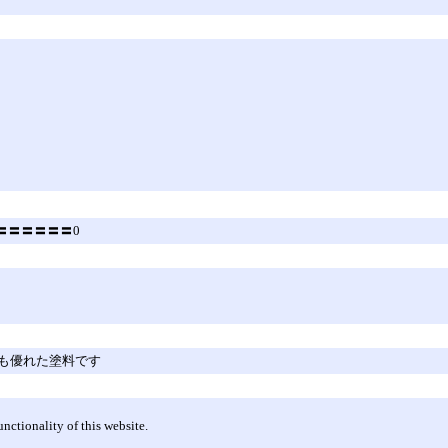
(0)│ 〓〓〓〓〓〓0
も優れた塗料です
nctionality of this website.