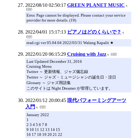
2022/08/10 02:50:17
GREEN PLANET MUSIC
Error. Page cannot be displayed. Please contact your service
provider for more details. (19)
2022/04/01 15:17:13
ピアノはどのくらいで？
read.cgi ver 05.04.04 2022/03/31 Walang Kapalit ★
2022/01/20 06:15:29
Cruising with Jazz
Last Updated December 31, 2016
Cruising Menu
Twitter ～ 更新情報、ジャズ備忘録
Twitter ～ ジャズ・ミュージシャンの誕生日・没日
Glossary ～ ジャズ用語集
このサイトは Night Dreamer が管理しています。
2022/01/12 20:00:45
現代パフォーミングアーツ
入門
January 2022
1
2 3 4 5 6 7 8
9 10 11 12 13 14 15
16 17 18 19 20 21 22