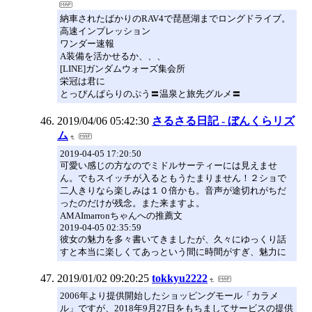
納車されたばかりのRAV4で琵琶湖までロングドライブ。
高速インプレッション
ワンダー速報
A装備を活かせるか、、、
[LINE]ガンダムウォーズ集会所
栄冠は君に
とっぴんぱらりのぷう〓温泉と旅先グルメ〓
2019/04/06 05:42:30
さるさる日記 - ぼんくらリズ
ム
2019-04-05 17:20:50
可愛い感じの方なのでミドルサーティーには見えませ
ん。でもスイッチが入るともうたまりません！２ショで
二人きりなら楽しみは１０倍かも。音声が途切れがちだ
ったのだけが残念。また来ますよ。
AMAImarronちゃんへの推薦文
2019-04-05 02:35:59
彼女の魅力を多々書いてきましたが、久々にゆっくり話
すと本当に楽しくてあっという間に時間がすぎ、魅力に
2019/01/02 09:20:25
tokkyu2222
2006年より提供開始したショッピングモール「カラメ
ル」ですが、2018年9月27日をもちましてサービスの提供