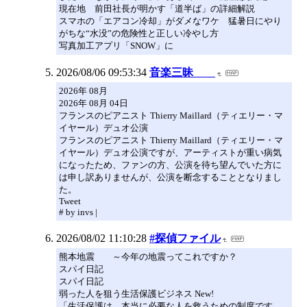
現在地 前田社長が明かす「道半ば」の詳細解説
スマホの「エアコン冷却」がダメなワケ 猛暑日にやり
がちな“水没”の危険性と正しい冷やし方
写真加工アプリ「SNOW」に
2026/08/06 09:53:34
音楽三昧
2026年 08月
2026年 08月 04日
フランスのピアニスト Thierry Maillard（ティエリー・マ
イヤール）デュオ公演
フランスのピアニスト Thierry Maillard（ティエリー・マ
イヤール）デュオ公演ですが、アーティストが重い病気
になったため、ファンの方、公演を待ち望んでいた方に
は申し訳ありませんが、公演を断念することとなりまし
た。
Tweet
# by invs |
2026/08/02 11:10:28
#探偵ファイル
熊本地震 ～今年の地震ってこれですか？
スパイ日記
スパイ日記
弱った人を狙う生活保護ビジネス New!
「生活保護は、本当に必要な人を救うための制度です。