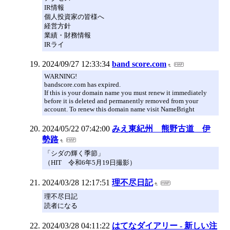
IR情報
個人投資家の皆様へ
経営方針
業績・財務情報
IRライ
2024/09/27 12:33:34
band score.com
WARNING!
bandscore.com has expired.
If this is your domain name you must renew it immediately
before it is deleted and permanently removed from your
account. To renew this domain name visit NameBright
2024/05/22 07:42:00
みえ東紀州 熊野古道 伊
勢路
「シダの輝く季節」
（HIT 令和6年5月19日撮影）
2024/03/28 12:17:51
理不尽日記
理不尽日記
読者になる
2024/03/28 04:11:22
はてなダイアリー - 新しい注