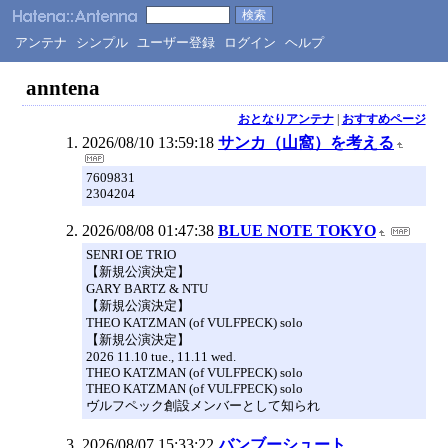
アンテナ
シンプル
ユーザー登録
ログイン
ヘルプ
anntena
おとなりアンテナ
|
おすすめページ
2026/08/10 13:59:18
サンカ（山窩）を考える
7609831
2304204
2026/08/08 01:47:38
BLUE NOTE TOKYO
SENRI OE TRIO
【新規公演決定】
GARY BARTZ & NTU
【新規公演決定】
THEO KATZMAN (of VULFPECK) solo
【新規公演決定】
2026 11.10 tue., 11.11 wed.
THEO KATZMAN (of VULFPECK) solo
THEO KATZMAN (of VULFPECK) solo
ヴルフペック創設メンバーとして知られ
2026/08/07 15:33:22
バンブーシュート