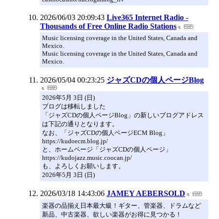
2026/06/03 20:09:43
Live365 Internet Radio -
Thousands of Free Online Radio Stations
Music licensing coverage in the United States, Canada and
Mexico.
Music licensing coverage in the United States, Canada and
Mexico.
2026/05/04 00:23:25
ジャズCDの個人ページBlog
2026年5月 3日 (日)
ブログは移転しました
「ジャズCDの個人ページBlog」の新しいブログアドレス
は下記の通りとなります。
なお、「ジャズCDの個人ページECM Blog」
https://kudoecm.blog.jp/
と、ホームページ「ジャズCDの個人ページ」
https://kudojazz.music.coocan.jp/
も、よろしくお願いします。
2026年5月 3日 (日)
2026/03/18 14:43:06
JAMEY AEBERSOLD
楽器の品揃え日本最大級！ギター、管楽器、ドラムなど
新品、中古楽器、欲しい楽器がお得に見つかる！