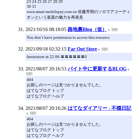
23 24 25 26 27 28 29
30 31
www.smart-mobilepay.com on 佐藤芳明のソロでアコーディ
オンという楽器の魅力を再発見
2021/10/16 08:18:05
路地裏Blog（仮）
You don’t have permission to access this resource.
2021/09/18 02:32:15
Far Out Store
faroutstore at 22:06 〓〓〓〓〓〓0
2021/08/07 20:16:53
バイト中に更新するBLOG
404
お探しのページは見つかりませんでした。
はてなブログ トップ
はてなブログ ヘルプ
2021/08/07 20:16:26
はてなダイアリー - 不穏日記
404
お探しのページは見つかりませんでした。
はてなブログ トップ
はてなブログ ヘルプ