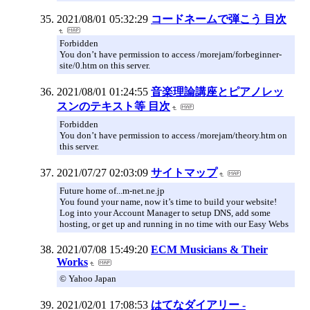
2021/08/01 05:32:29
コードネームで弾こう 目次
Forbidden
You don’t have permission to access /morejam/forbeginner-
site/0.htm on this server.
2021/08/01 01:24:55
音楽理論講座とピアノレッ
スンのテキスト等 目次
Forbidden
You don’t have permission to access /morejam/theory.htm on
this server.
2021/07/27 02:03:09
サイトマップ
Future home of...m-net.ne.jp
You found your name, now it’s time to build your website!
Log into your Account Manager to setup DNS, add some
hosting, or get up and running in no time with our Easy Webs
2021/07/08 15:49:20
ECM Musicians & Their
Works
© Yahoo Japan
2021/02/01 17:08:53
はてなダイアリー -