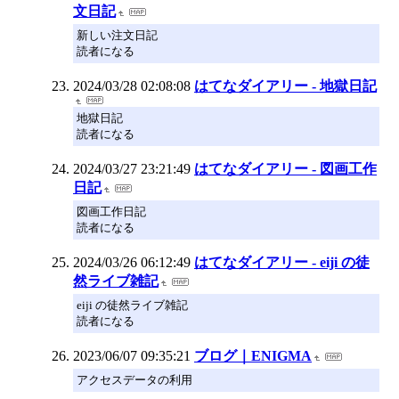
文日記
新しい注文日記
読者になる
2024/03/28 02:08:08
はてなダイアリー - 地獄日記
地獄日記
読者になる
2024/03/27 23:21:49
はてなダイアリー - 図画工作
日記
図画工作日記
読者になる
2024/03/26 06:12:49
はてなダイアリー - eiji の徒
然ライブ雑記
eiji の徒然ライブ雑記
読者になる
2023/06/07 09:35:21
ブログ｜ENIGMA
アクセスデータの利用