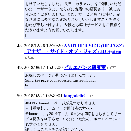
を終了いたしました。 長年「カラメル」をご利用いただ
いたユーザーさま、ならびに出店中の店長さま、誠にあ
りがとうございました。また、サービス終了に伴い、み
なさまには多大なご迷惑をおかけいたしますことを深く
おわび申し上げます。 今後とも弊社サービスをご愛顧く
ださいますようお願いいたします。
|
2018/12/26 12:30:20
ANOTHER SIDE (OF JAZZ)
- アナザー・サイド・オブ・ジャズ / 3D System
2018/08/17 15:07:00
ビルエバンス研究室
お探しのページが見つかりませんでした。
Sorry, the page you requested was not found.
hi-ho top
2018/02/21 02:49:01
tangodelic!
404 Not Found： ページが見つかりません
▼【重要】ホームページ開設者の方へ▼
＠homepageは2016年11月10日(木)15時をもちましてサー
ビス提供を終了させていただいたため、ホームページの
表示ができません。
詳しくはこちらをご確認ください。