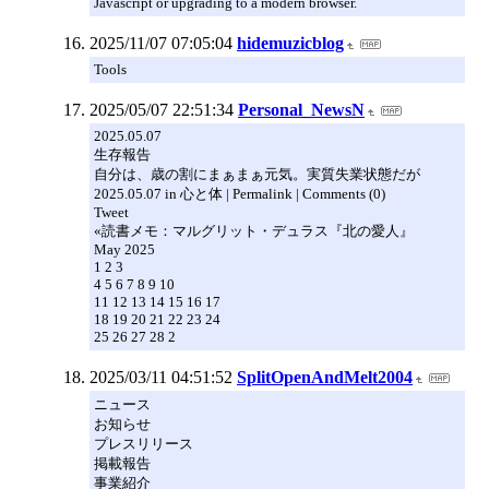
Javascript or upgrading to a modern browser.
2025/11/07 07:05:04
hidemuzicblog
Tools
2025/05/07 22:51:34
Personal_NewsN
2025.05.07
生存報告
自分は、歳の割にまぁまぁ元気。実質失業状態だが
2025.05.07 in 心と体 | Permalink | Comments (0)
Tweet
«読書メモ：マルグリット・デュラス『北の愛人』
May 2025
1 2 3
4 5 6 7 8 9 10
11 12 13 14 15 16 17
18 19 20 21 22 23 24
25 26 27 28 2
2025/03/11 04:51:52
SplitOpenAndMelt2004
ニュース
お知らせ
プレスリリース
掲載報告
事業紹介