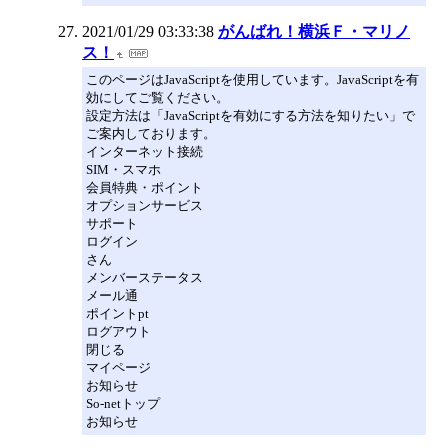
2021/01/29 03:33:38
がんばれ！横浜Ｆ・マリノ
ス！
このページはJavaScriptを使用しています。JavaScriptを有
効にしてご覧ください。
設定方法は「JavaScriptを有効にする方法を知りたい」で
ご案内しております。
インターネット接続
SIM・スマホ
会員特典・ポイント
オプションサービス
サポート
ログイン
さん
メンバーステータス
メール通
ポイントpt
ログアウト
閉じる
マイページ
お知らせ
So-netトップ
お知らせ