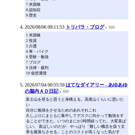
7 米国株
8 認知症
9 歴史
2026/08/06 09:11:53
トリパラ・ブログ
1 米国株
2 投資
3 介護
4 車・バイク
6 受験・勉強
7 ブログ
9 法律・裁判
10 仮想通貨
2026/07/04 00:55:59
はてなダイアリー - あゆあゆ
の脳内ＡＤ日記
富士山を登ると思うと身構える。高尾山くらいに思いた
い
自分に勉強をさせるためのあれそれこれ
久しぶりにまともに集中してデスクに向かって勉強をす
ることができた。いつのまにか2時間経ってた。大変喜ば
しい。 喜ばしいのだが、やっぱり「難しい概念を扱う文
章を腹落ちさせる」ことのコストが高くなった気がす