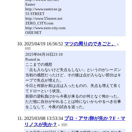
Easter
http://www.easter.ne.jp
55 STREET
http://www.55street.net
ZERO_CITY.com
http://www.zero-city.com
OJIJI.NET
2025/04/19 16:56:52
マツの周りのできごと。
2025年04月16日23:10
Posted in
ここまでの感想
「点も入らないけど失点もしない」というのがシーズン
当初の感想だったけど、その後は点が入らない部分はキ
ープで失点が増えた。
今日と何節か前は点は入ったものの、失点も増えて良く
てドローという状況。
前節の逆転負けから今夜が来るのが何となく怖かった。
ただ他に自分がやれることは特にないからやるべき仕事
をこなして、今夜の試合を追った。
2025/03/08 13:53:34
ブロ・アサ:卵が先か？F・マ
リノスが先か？