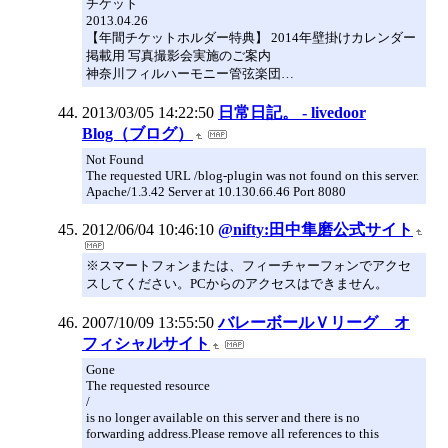
チケット
2013.04.26
【年間チケットホルダー特典】 2014年壁掛けカレンダー
掲載用 写真撮影会実施のご案内
神奈川フィルハーモニー管弦楽団…
2013/03/05 14:22:50
日常日記。 - livedoor
Blog（ブログ）
Not Found
The requested URL /blog-plugin was not found on this server.
Apache/1.3.42 Server at 10.130.66.46 Port 8080
2012/06/04 10:46:10
@nifty:田中隼磨公式サイト
※スマートフォンまたは、フィーチャーフォンでアクセ
スしてください。PCからのアクセスはできません。
2007/10/09 13:55:50
バレーボールＶリーグ オ
フィシャルサイト
Gone
The requested resource
/
is no longer available on this server and there is no
forwarding address.Please remove all references to this