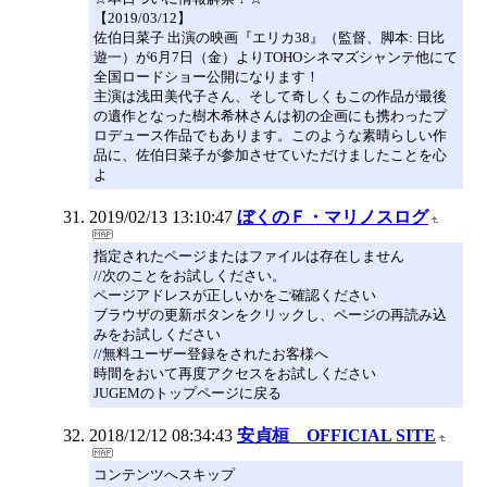
【2019/03/12】
佐伯日菜子 出演の映画『エリカ38』（監督、脚本: 日比
遊一）が6月7日（金）よりTOHOシネマズシャンテ他にて
全国ロードショー公開になります！
主演は浅田美代子さん、そして奇しくもこの作品が最後
の遺作となった樹木希林さんは初の企画にも携わったプ
ロデュース作品でもあります。このような素晴らしい作
品に、佐伯日菜子が参加させていただけましたことを心
よ
2019/02/13 13:10:47
ぼくのＦ・マリノスログ
指定されたページまたはファイルは存在しません
//次のことをお試しください。
ページアドレスが正しいかをご確認ください
ブラウザの更新ボタンをクリックし、ページの再読み込
みをお試しください
//無料ユーザー登録をされたお客様へ
時間をおいて再度アクセスをお試しください
JUGEMのトップページに戻る
2018/12/12 08:34:43
安貞桓 OFFICIAL SITE
コンテンツへスキップ