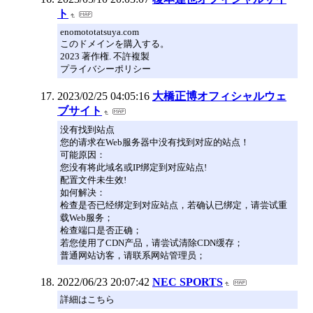
ト
enomototatsuya.com
このドメインを購入する。
2023 著作権. 不許複製
プライバシーポリシー
2023/02/25 04:05:16
大橋正博オフィシャルウェ
ブサイト
没有找到站点
您的请求在Web服务器中没有找到对应的站点！
可能原因：
您没有将此域名或IP绑定到对应站点!
配置文件未生效!
如何解决：
检查是否已经绑定到对应站点，若确认已绑定，请尝试重
载Web服务；
检查端口是否正确；
若您使用了CDN产品，请尝试清除CDN缓存；
普通网站访客，请联系网站管理员；
2022/06/23 20:07:42
NEC SPORTS
詳細はこちら