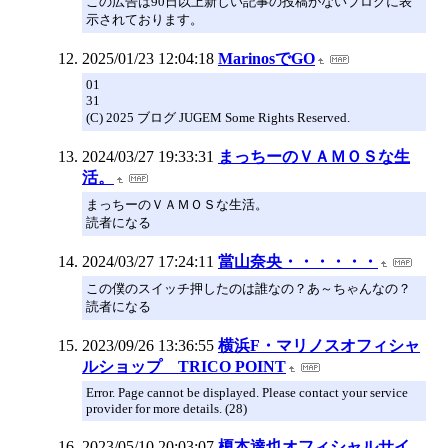
この広告は90日以上新しい記事の投稿がないブログに表
示されております。
2025/01/23 12:04:18
MarinosでGO
01
31
(C) 2025 ブログ JUGEM Some Rights Reserved.
2024/03/27 19:33:31
まっちーのＶＡＭＯＳな生
活。
まっちーのＶＡＭＯＳな生活。
読者になる
2024/03/27 17:24:11
當山奈央・・・・・・
この僕のスイッチ押したのは誰なの？あ～ちゃんなの？
読者になる
2023/09/26 13:36:55
横浜F・マリノスオフィシャ
ルショップ TRICO POINT
Error. Page cannot be displayed. Please contact your service
provider for more details. (28)
2023/05/10 20:03:07
榎本達也オフィシャルサイ