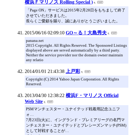
横浜Ｆマリノス Rolling Special )
「Page ON」サービスは2015年2月28日をもちまして終了
させていただきました。
長らくご愛顧を賜り、誠にありがとうございました。
2015/06/16 02:09:10
GO～る！大島秀夫
panana.net
2015 Copyright. All Rights Reserved. The Sponsored Listings
displayed above are served automatically by a third party.
Neither the service provider nor the domain owner maintain
any relatio
2014/01/01 21:43:38
上戸彩
Copyright (C) 2014 Yahoo Japan Corporation. All Rights
Reserved.
2013/04/30 12:38:22
横浜F・マリノス Official
Web Site
PSMマンチェスター・ユナイテッド戦着用記念ユニフ
ォ…
7月23日(火)に、イングランド・プレミアリーグの名門マ
ンチェスター・ユナイテッドとプレシーズンマッチ(PSM)
として対戦することが…