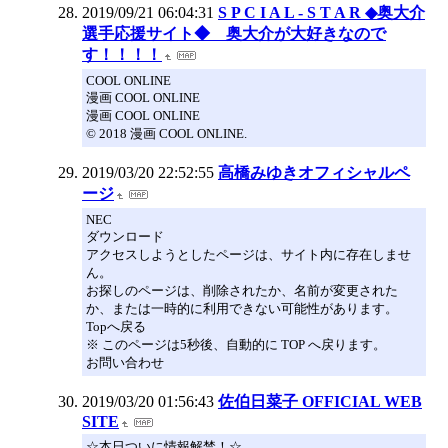
2019/09/21 06:04:31
S P C I A L - S T A R ◆奥大介
選手応援サイト◆ 奥大介が大好きなので
す！！！！
COOL ONLINE
漫画 COOL ONLINE
漫画 COOL ONLINE
© 2018 漫画 COOL ONLINE.
2019/03/20 22:52:55
高橋みゆきオフィシャルペ
ージ
NEC
ダウンロード
アクセスしようとしたページは、サイト内に存在しませ
ん。
お探しのページは、削除されたか、名前が変更された
か、または一時的に利用できない可能性があります。
Topへ戻る
※ このページは5秒後、自動的に TOP へ戻ります。
お問い合わせ
2019/03/20 01:56:43
佐伯日菜子 OFFICIAL WEB
SITE
☆本日ついに情報解禁！☆