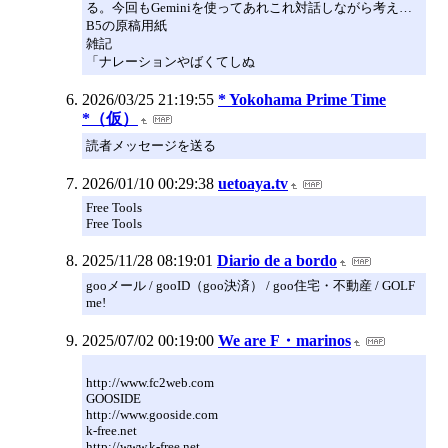
る。今回もGeminiを使ってあれこれ対話しながら考え…
B5の原稿用紙
雑記
「ナレーションやばくてしぬ
2026/03/25 21:19:55
* Yokohama Prime Time
*（仮）
読者メッセージを送る
2026/01/10 00:29:38
uetoaya.tv
Free Tools
Free Tools
2025/11/28 08:19:01
Diario de a bordo
gooメール / gooID（goo決済） / goo住宅・不動産 / GOLF
me!
2025/07/02 00:19:00
We are F・marinos
http://www.fc2web.com
GOOSIDE
http://www.gooside.com
k-free.net
http://www.k-free.net