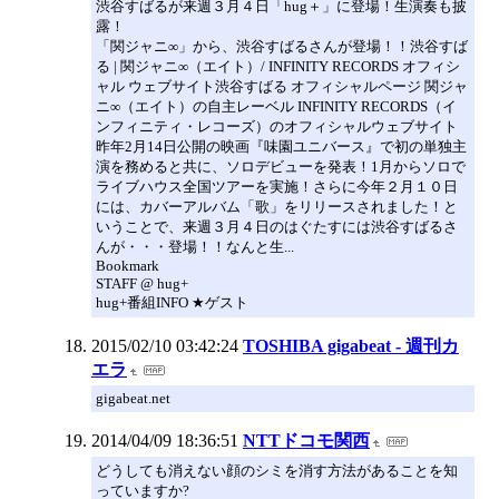
渋谷すばるが来週３月４日「hug＋」に登場！生演奏も披
露！
「関ジャニ∞」から、渋谷すばるさんが登場！！渋谷すば
る | 関ジャニ∞（エイト）/ INFINITY RECORDS オフィシ
ャル ウェブサイト渋谷すばる オフィシャルページ 関ジャ
ニ∞（エイト）の自主レーベル INFINITY RECORDS（イ
ンフィニティ・レコーズ）のオフィシャルウェブサイト
昨年2月14日公開の映画『味園ユニバース』で初の単独主
演を務めると共に、ソロデビューを発表！1月からソロで
ライブハウス全国ツアーを実施！さらに今年２月１０日
には、カバーアルバム「歌」をリリースされました！と
いうことで、来週３月４日のはぐたすには渋谷すばるさ
んが・・・登場！！なんと生...
Bookmark
STAFF @ hug+
hug+番組INFO ★ゲスト
2015/02/10 03:42:24
TOSHIBA gigabeat - 週刊カ
エラ
gigabeat.net
2014/04/09 18:36:51
NTTドコモ関西
どうしても消えない顔のシミを消す方法があることを知
っていますか?