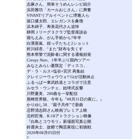
志麻さん、簡単そうめんレシピ紹介
浜田雅功「カールおじさん」に興奮
VIVANTリアルイベントに堺雅人ら
坂口健太郎、エレガンスを象徴
浜木綿子、寿美花代さん追悼
静岡Ｊリーグ３クラブ監督座談会
堀ちえみ、がん手術から7年半
白濱亜嵐、姪っ子たちと2ショット
村川緋杏、“また”財布を失くす
熊本県警で泥酔者に関する通報頻発
Creepy Nuts、1年半ぶり国内ツアー
みなとみらい夏限定「ディスコ」
デ・ラ・ルス×塩谷×宮沢 再集結
クレイジーウォウウォ!! Gtが活動休止
ふるっぱー東武鉄道とコラボで注意
ルセラ・ウンチェ、始球式反響
川野夏美、280曲を一挙配信
尾崎世界観、今年も『#8月31日の夜に。』
かりゆし58、“親子共作”で新曲
忌野清志郎さん映画プレミア上映
北村匠海、R-18アトラクション映像
『白鳥とコウモリ』新場面写真公開
鈴鹿央士、故郷で陶芸家役に初挑戦
2026年08月05日付
2