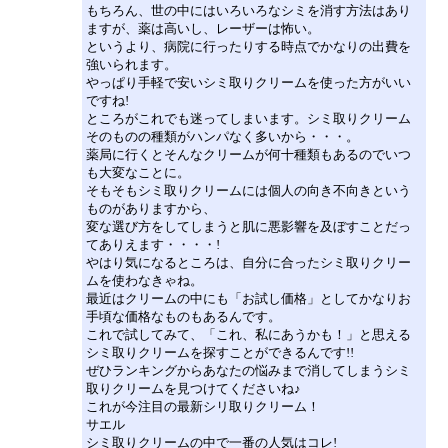
もちろん、世の中にはいろいろなシミを消す方法はあり
ますが、薬は高いし、レーザーは怖い。
というより、病院に行ったりする時点でかなりの出費を
強いられます。
やっぱり手軽で安いシミ取りクリームを使った方がいい
ですね!
ところがこれでも迷ってしまいます。シミ取りクリーム
そのものの種類がハンパなく多いから・・・。
薬局に行くとそんなクリームが何十種類もあるのでいつ
も大変なことに。
そもそもシミ取りクリームには個人の向き不向きという
ものがありますから、
変な選び方をしてしまうと肌に悪影響を及ぼすことだっ
てありえます・・・・!
やはり気になるところは、自分に合ったシミ取りクリー
ムを使わなきゃね。
最近はクリームの中にも「お試し価格」としてかなりお
手頃な価格なものもあるんです。
これで試してみて、「これ、私にあうかも！」と思える
シミ取りクリームを探すことができるんです!!
ぜひランキングからあなたの悩みまで消してしまうシミ
取りクリームを見つけてくださいね♪
これが今注目の最新シリ取りクリーム！
サエル
シミ取りクリームの中で一番の人気はコレ!