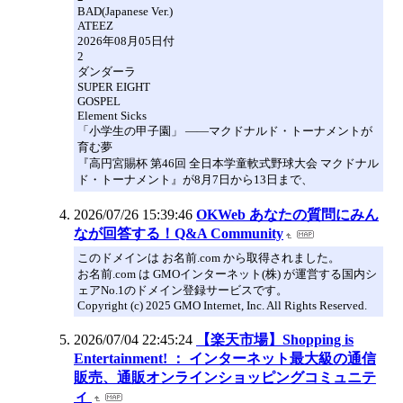
BAD(Japanese Ver.)
ATEEZ
2026年08月05日付
2
ダンダーラ
SUPER EIGHT
GOSPEL
Element Sicks
「小学生の甲子園」 ――マクドナルド・トーナメントが
育む夢
『高円宮賜杯 第46回 全日本学童軟式野球大会 マクドナル
ド・トーナメント』が8月7日から13日まで、
2026/07/26 15:39:46
OKWeb あなたの質問にみん
なが回答する！Q&A Community
このドメインは お名前.com から取得されました。
お名前.com は GMOインターネット(株) が運営する国内シ
ェアNo.1のドメイン登録サービスです。
Copyright (c) 2025 GMO Internet, Inc. All Rights Reserved.
2026/07/04 22:45:24
【楽天市場】Shopping is
Entertainment! ： インターネット最大級の通信
販売、通販オンラインショッピングコミュニテ
ィ