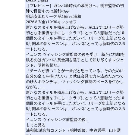
DAZNで観戦
［プレビュー］ガンバ新時代の幕開けへ。明神監督の初
陣で目指すのは勝利のみ
明治安田J1リーグ 第1節 vs.浦和
2026.8.7(金) 19:30キックオフ
新たなスタイルを積み上げながら、ACL2ではJリーグ勢
初となる優勝を手にし、クラブにとっての悲願だった10
個目のタイトルを手にしたガンバ。Jリーグ史上初となる
8月開幕の新シーズンは、ガンバにとっても新時代のスタ
ートになる。
イェンス ヴィッシング前監督の後を受け、新たに指揮を
執るのはガンバの黄金期を選手として知り尽くすレジェ
ンド、明神監督だ。
「チームが勝つことが一番だと思っている。そのために
自分の全てを捧げたい」と就任会見で力を込めたかつて
の鉄人ボランチは、ヴィッシング体制のベースを生かし
ながら、...
新たなスタイルを積み上げながら、ACL2ではJリーグ勢
初となる優勝を手にし、クラブにとっての悲願だった10
個目のタイトルを手にしたガンバ。Jリーグ史上初となる
8月開幕の新シーズンは、ガンバにとっても新時代のスタ
ートになる。
イェンス ヴィッシング前監督の後...
もっと見る
浦和戦 試合前コメント（明神監督、中谷選手、山下選