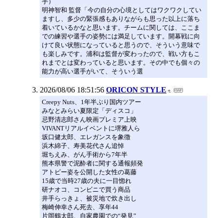
手）
明神智和 監督「今の自分の心境としてはワクワクしてい
ますし、多少の緊張感もありながらも思った以上に落ち
着いているかなと思います。チームに関しては、ここま
での練習や選手の姿勢には満足しています。開幕戦に向
けて良い状態になっていると思うので、そういう意味で
も楽しみです。浦和は監督が変わったので、戦い方もこ
れまでとは変わっていると思います。その中でも個々の
能力が高い選手がいて、そういう選
2026/08/06 18:51:56
ORICON STYLE
Creepy Nuts、1年半ぶり国内ツアー
みなとみらい夏限定「ディスコ」
忌野清志郎さん映画プレミア上映
VIVANTリアルイベントに堺雅人ら
坂口健太郎、エレガンスを象徴
浜木綿子、寿美花代さん追悼
堀ちえみ、がん手術から7年半
熊本県警で泥酔者に関する通報頻発
アトピー姿を公開した女性の葛藤
15歳で当時27歳の夫に一目惚れ
研ナオコ、コンビニで買う商品
井手らっきょ、被災地で炊き出し
梅崎伸幸さん死去、享年44
片岡鶴太郎、自家農園での“発見”