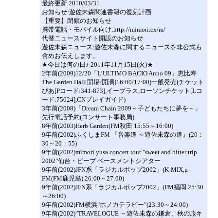
最終更新 2010/03/31
お知らせ:遊佐未森関連書籍の復刻計画
【重要】閉鎖のお知らせ
携帯電話・モバイル向け:http://mimori.cx/m/
代替ニュースサイト開設のお知らせ
遊佐未森ニュース:遊佐未森に関するニュースを非公式も
含めお伝えします。
★今日は何の日♪ 2011年11月15日(火)★
2年前(2009)12/20「L’ULTIMO BACIO Anno 09」恵比寿
The Garden Hall[開場/開演]16:00/17:00)一般発売(チケット
ぴあ[Pコード:341-873],イープラス,ローソンチケット[Lコ
ード:75024],CNプレイガイド)
3年前(2008)「Dream Chain 2009～子どもたちに夢を～」
先行電話予約(コンサート事務局)
8年前(2003)Herb Garden(FM秋田 15:55～16:00)
9年前(2002)ふくしまFM 『音楽道 ～遊佐未森の道』(20：
30～20：55)
9年前(2002)mimori yusa concert tour "sweet and bitter trip
2002"仙台・ビーブ ベースメントシアター
9年前(2002)JFN系「ラジカルポップ2002」(K-MIX,μ-
FM(FM鹿児島) 26:00～27:00)
9年前(2002)JFN系「ラジカルポップ2002」(FM福岡 25:30
～26:00)
9年前(2002)FM横浜"ホノカテラピー"(23:30～24:00)
9年前(2002)"TRAVELOGUE ～遊佐未森の鎌倉、秋の旅キ