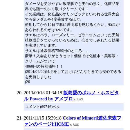
ダメージを受けやすい敏感肌でも美白の効く、化粧品業
界でも随一のシミ取りクリームです！
その業績は、化粧品のオリンピックといわれる世界大会
でも金メダルを4度受賞するほど。
使用してから10日で肌に透明感を感じるくらい、効果が
あらわれるのがはやいです。
サエルはバラ、ローズマリー、ゼラニウムといった天然
植物成分をつかっているために、心までしみわたる効果
を実現しています。
サエルは通常価格7560円のところ、、
豪華！入会ありがとうセット価格では化粧水・美容液・
クリームがついて
4860円の特別価格！！
(2014/04/09)脱毛をしておけばどんなときでも安心できる
を更新しました
(20
2013/09/18 01:34:18
飯島愛のポルノ・ホスピタ
ル Powered by アメブロ
コメント(69746)ペタ
2011/11/15 15:39:18
Colors of Mimori[遊佐未森フ
ァンのページ]:HOME